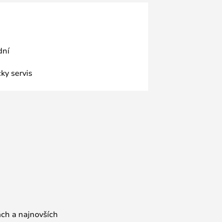
dní
ky servis
ách a najnovších