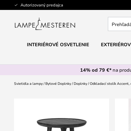
Skip
Autorizovaný predajca
to
Content
Prehľadáv
obchod
tu...
INTERIÉROVÉ OSVETLENIE
EXTERIÉROV
14% od 79 €*
na prod
Svietidla a lampy
Bytové Doplnky
Doplnky
Odkladací stolík Accent, 
Preskočiť
na
koniec
galérie