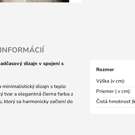
 INFORMÁCIÍ
adčasový dizajn v spojení s
Rozmer
Výška (v cm):
minimalistický dizajn s teplo
Priemer ( v cm):
ý tvar a elegantná čierna farba z
, ktorý sa harmonicky začlení do
Čistá hmotnosť (k
ia estetiky a funkčnosti dodáva
á v každej obývačke vytvára