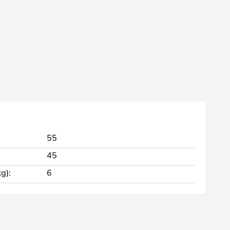
55
45
g):
6