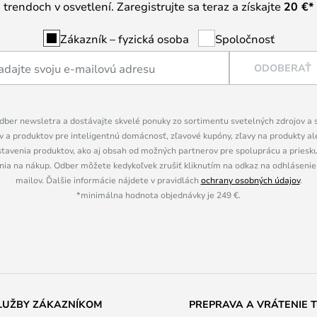
trendoch v osvetlení. Zaregistrujte sa teraz a získajte
20 €
*
Zákazník – fyzická osoba
Spoločnosť
ODOBERAŤ
dber newsletra a dostávajte skvelé ponuky zo sortimentu svetelných zdrojov a sv
 a produktov pre inteligentnú domácnosť, zľavové kupóny, zľavy na produkty ale
tavenia produktov, ako aj obsah od možných partnerov pre spoluprácu a prieskum
ia na nákup. Odber môžete kedykoľvek zrušiť kliknutím na odkaz na odhlásenie,
mailov. Ďalšie informácie nájdete v pravidlách
ochrany osobných údajov
.
*minimálna hodnota objednávky je 249 €.
LUŽBY ZÁKAZNÍKOM
PREPRAVA A VRÁTENIE 