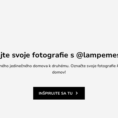
ikátom FSC, čo je zárukou
rvalej kvality. Starostlivé
 štruktúru dreva a zaisťuje
ktorý presvedčí nielen svojím
ným pôvodom.
ajte svoje fotografie s @lampeme
jedného jedinečného domova k druhému. Označte svoje fotografi
domov!
INŠPIRUJTE SA TU