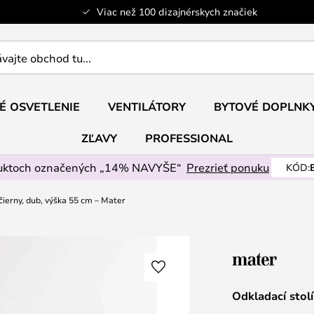
Viac než 100 dizajnérskych značiek
ajte
É OSVETLENIE
VENTILÁTORY
BYTOVÉ DOPLNK
ZĽAVY
PROFESSIONAL
uktoch označených „14% NAVYŠE“
Prezrieť ponuku
KÓD:
čierny, dub, výška 55 cm – Mater
Odkladací stol