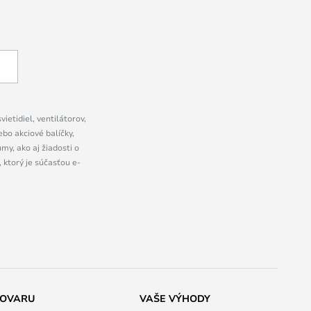
ietidiel, ventilátorov,
bo akciové balíčky,
y, ako aj žiadosti o
 ktorý je súčasťou e-
TOVARU
VAŠE VÝHODY