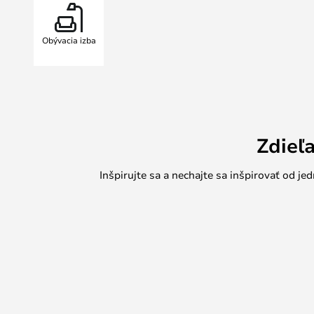
Stolík je vyrobený z dreva s certif
zodpovedného výberu materiálov a t
Obývacia izba
spracovanie podčiarkuje prirodzenú
príjemný pocit na dotyk. Nábytok, 
vzhľadom, ale aj svojím udržateľ
Zdieľ
Inšpirujte sa a nechajte sa inšpirovať od 