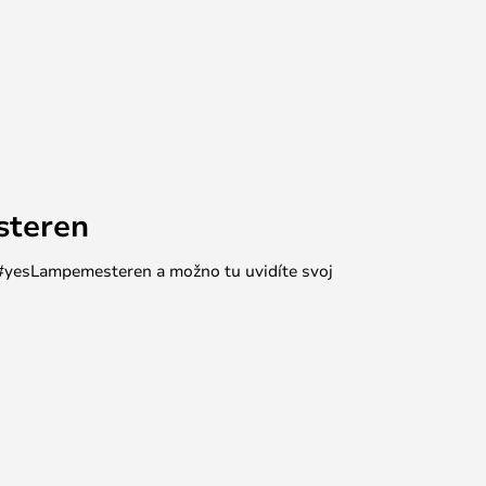
steren
e #yesLampemesteren a možno tu uvidíte svoj