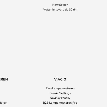
Newsletter
Vrátenie tovaru do 30 dní
EREN
VIAC O
#YesLampemesteren
Cookie Settings
Novinky značky
dajov
B2B Lampemesteren Pro