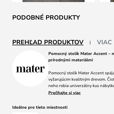
Preskočiť
na
PODOBNÉ PRODUKTY
začiatok
galérie
obrázkov
PREHĽAD PRODUKTOV
VIAC
Pomocný stolík Mater Accent – n
prírodnými materiálmi
Pomocný stolík Mater Accent spája 
vyžarujúcim kvalitným drevom. Čist
neho robia univerzálny kus nábytku
rôznych štýlov interiéru. Kombinác
Prečítajte si viac
stolíku výnimočnú prítomnosť, ktor
výrazný akcent.
Ideálne pre tieto miestnosti