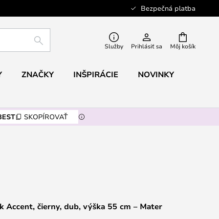
Bezpečná platba
HĽADAŤ
Služby
Prihlásiť sa
Môj košík
Y
ZNAČKY
INŠPIRÁCIE
NOVINKY
BEST
SKOPÍROVAŤ
ík Accent, čierny, dub, výška 55 cm – Mater