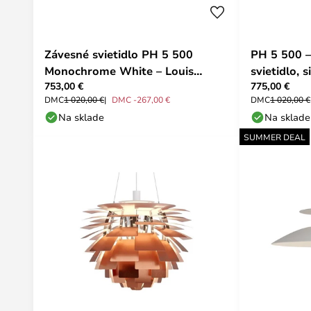
Závesné svietidlo PH 5 500
PH 5 500 –
Monochrome White – Louis
svietidlo, 
753,00 €
775,00 €
Poulsen
Poulsen
DMC
1 020,00 €
DMC -267,00 €
DMC
1 020,00 €
Na sklade
Na sklade
SUMMER DEAL