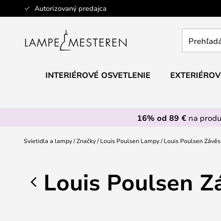
Skip
Autorizovaný predajca
to
Content
Prehľadáv
obchod
tu...
INTERIÉROVÉ OSVETLENIE
EXTERIÉROV
16% od 89 €
na prod
Svietidla a lampy
Značky
Louis Poulsen Lampy
Louis Poulsen Závě
Louis Poulsen 