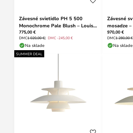
Závesné svietidlo PH 5 500
Závesné sv
Monochrome Pale Blush – Louis
mosadze – 
775,00 €
970,00 €
Poulsen
DMC
1 020,00 €
DMC -245,00 €
DMC
1 280,00 €
Na sklade
Na sklade
SUMMER DEAL