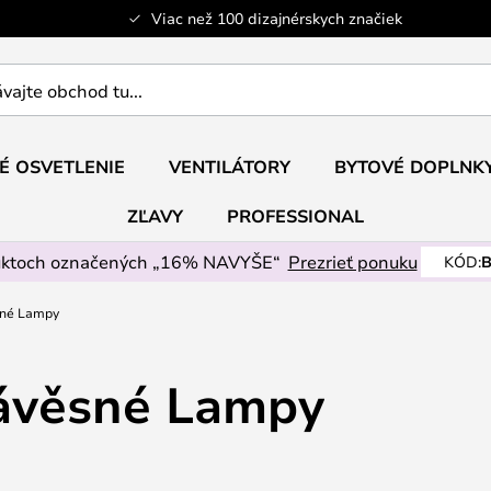
Viac než 100 dizajnérskych značiek
ajte
É OSVETLENIE
VENTILÁTORY
BYTOVÉ DOPLNK
ZĽAVY
PROFESSIONAL
uktoch označených „16% NAVYŠE“
Prezrieť ponuku
KÓD:
B
sné Lampy
Závěsné Lampy