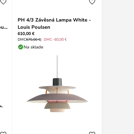
PH 4/3 Závěsná Lampa White -
uis
Louis Poulsen
610,00 €
DMC
670,00 €
DMC -60,00 €
Na sklade