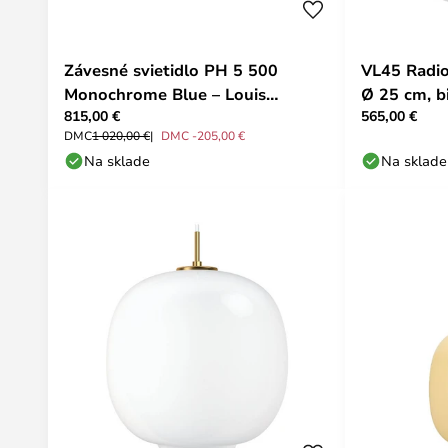
Závesné svietidlo PH 5 500
VL45 Radio
Monochrome Blue – Louis
Ø 25 cm, b
815,00 €
565,00 €
Poulsen
DMC
1 020,00 €
DMC -205,00 €
Na sklade
Na sklade