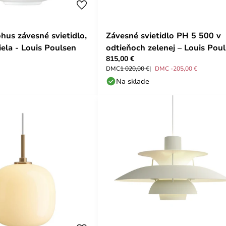
hus závesné svietidlo,
Závesné svietidlo PH 5 500 v
iela - Louis Poulsen
odtieňoch zelenej – Louis Pou
815,00 €
DMC
1 020,00 €
DMC -205,00 €
Na sklade