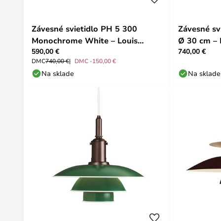
Závesné svietidlo PH 5 300
Závesné svi
Monochrome White – Louis
Ø 30 cm – 
590,00 €
740,00 €
Poulsen
DMC
740,00 €
DMC -150,00 €
Na sklade
Na sklade