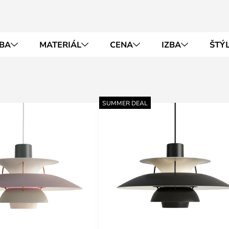
BA
MATERIÁL
CENA
IZBA
ŠTÝ
SUMMER DEAL