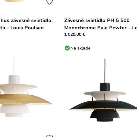
hus závesné svietidlo,
Závesné svietidlo PH 5 500
ltá - Louis Poulsen
Monochrome Pale Pewter – Lo
1 020,00 €
Poulsen
Na sklade