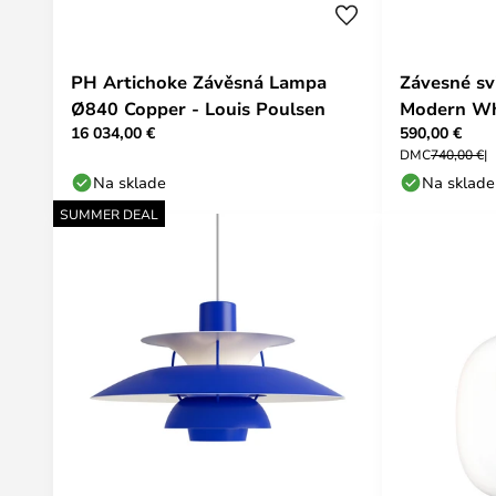
PH Artichoke Závěsná Lampa
Závesné sv
Ø840 Copper - Louis Poulsen
Modern Whi
16 034,00 €
590,00 €
DMC
740,00 €
Na sklade
Na sklade
SUMMER DEAL