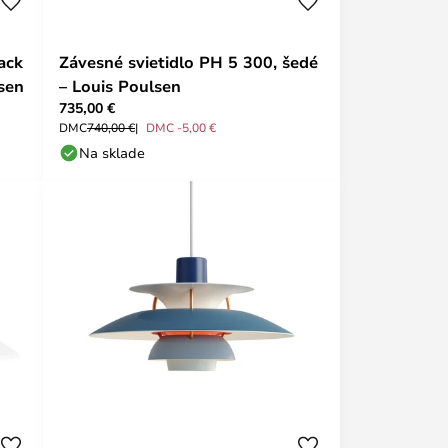
ack
Závesné svietidlo PH 5 300, šedé
sen
– Louis Poulsen
735,00 €
DMC
740,00 €
DMC -5,00 €
Na sklade