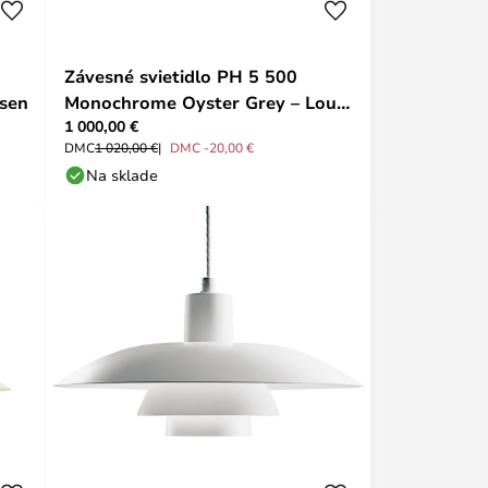
Závesné svietidlo PH 5 500
lsen
Monochrome Oyster Grey – Louis
1 000,00 €
Poulsen
DMC
1 020,00 €
DMC -20,00 €
Na sklade