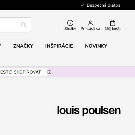
Bezpečná platba
HĽADAŤ
Služby
Prihlásiť sa
Môj košík
Y
ZNAČKY
INŠPIRÁCIE
NOVINKY
EST
SKOPÍROVAŤ