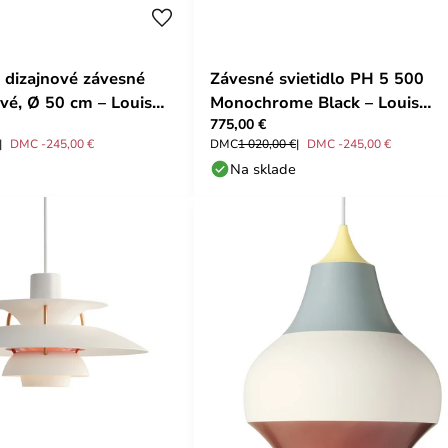
 dizajnové závesné
Závesné svietidlo PH 5 500
sivé, Ø 50 cm – Louis
Monochrome Black – Louis
775,00 €
Poulsen
DMC -245,00 €
DMC
1 020,00 €
DMC -245,00 €
Na sklade