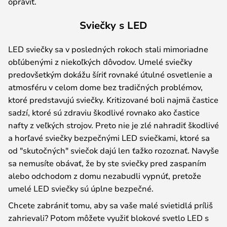
opraviť.
Sviečky s LED
LED sviečky sa v posledných rokoch stali mimoriadne
obľúbenými z niekoľkých dôvodov. Umelé sviečky
predovšetkým dokážu šíriť rovnaké útulné osvetlenie a
atmosféru v celom dome bez tradičných problémov,
ktoré predstavujú sviečky. Kritizované boli najmä častice
sadzí, ktoré sú zdraviu škodlivé rovnako ako častice
nafty z veľkých strojov. Preto nie je zlé nahradiť škodlivé
a horľavé sviečky bezpečnými LED sviečkami, ktoré sa
od "skutočných" sviečok dajú len ťažko rozoznať. Navyše
sa nemusíte obávať, že by ste sviečky pred zaspaním
alebo odchodom z domu nezabudli vypnúť, pretože
umelé LED sviečky sú úplne bezpečné.
Chcete zabrániť tomu, aby sa vaše malé svietidlá príliš
zahrievali? Potom môžete využiť blokové svetlo LED s