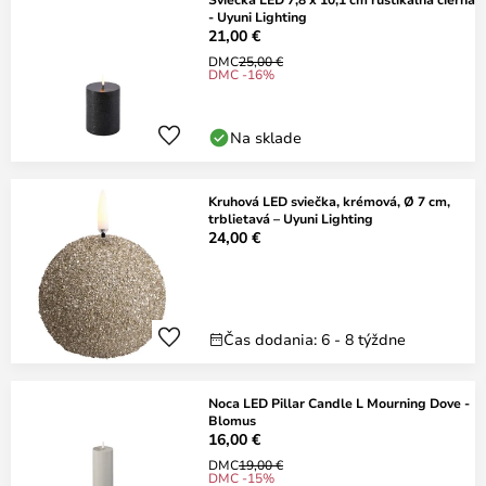
- Uyuni Lighting
21,00 €
DMC
25,00 €
DMC -16%
Na sklade
Kruhová LED sviečka, krémová, Ø 7 cm,
trblietavá – Uyuni Lighting
24,00 €
Čas dodania: 6 - 8 týždne
Noca LED Pillar Candle L Mourning Dove -
Blomus
16,00 €
DMC
19,00 €
DMC -15%