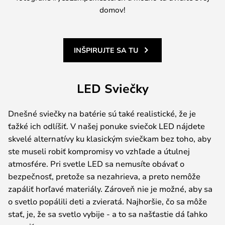
domov!
INŠPIRUJTE SA TU
LED Sviečky
Dnešné sviečky na batérie sú také realistické, že je
ťažké ich odlíšiť. V našej ponuke sviečok LED nájdete
skvelé alternatívy ku klasickým sviečkam bez toho, aby
ste museli robiť kompromisy vo vzhľade a útulnej
atmosfére. Pri svetle LED sa nemusíte obávať o
bezpečnosť, pretože sa nezahrieva, a preto nemôže
zapáliť horľavé materiály. Zároveň nie je možné, aby sa
o svetlo popálili deti a zvieratá. Najhoršie, čo sa môže
stať, je, že sa svetlo vybije - a to sa našťastie dá ľahko