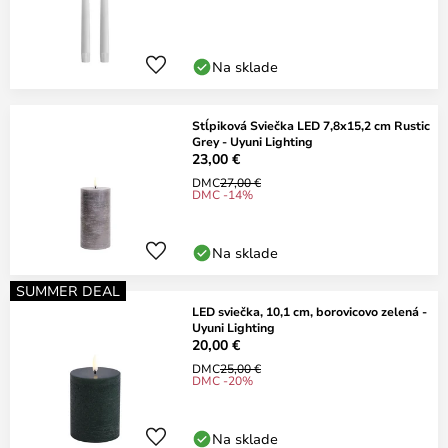
Na sklade
Stĺpiková Sviečka LED 7,8x15,2 cm Rustic
Grey - Uyuni Lighting
23,00 €
DMC
27,00 €
DMC -14%
Na sklade
SUMMER DEAL
LED sviečka, 10,1 cm, borovicovo zelená -
Uyuni Lighting
20,00 €
DMC
25,00 €
DMC -20%
Na sklade