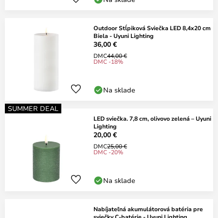
Outdoor Stĺpiková Sviečka LED 8,4x20 cm
Biela - Uyuni Lighting
36,00 €
DMC
44,00 €
DMC -18%
Na sklade
SUMMER DEAL
LED sviečka. 7,8 cm, olivovo zelená – Uyuni
Lighting
20,00 €
DMC
25,00 €
DMC -20%
Na sklade
Nabíjateľná akumulátorová batéria pre
sviečky C-batérie - Uyuni Lighting