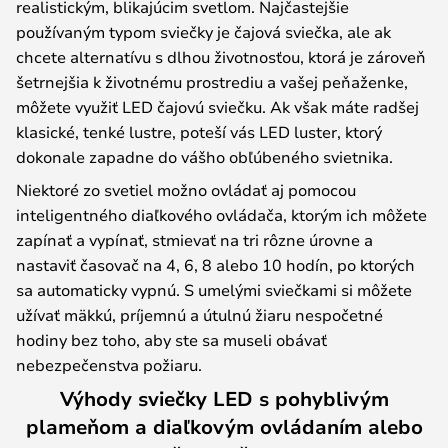
realistickým, blikajúcim svetlom. Najčastejšie
používaným typom sviečky je čajová sviečka, ale ak
chcete alternatívu s dlhou životnosťou, ktorá je zároveň
šetrnejšia k životnému prostrediu a vašej peňaženke,
môžete využiť LED čajovú sviečku. Ak však máte radšej
klasické, tenké lustre, poteší vás LED luster, ktorý
dokonale zapadne do vášho obľúbeného svietnika.
Niektoré zo svetiel možno ovládať aj pomocou
inteligentného diaľkového ovládača, ktorým ich môžete
zapínať a vypínať, stmievať na tri rôzne úrovne a
nastaviť časovač na 4, 6, 8 alebo 10 hodín, po ktorých
sa automaticky vypnú. S umelými sviečkami si môžete
užívať mäkkú, príjemnú a útulnú žiaru nespočetné
hodiny bez toho, aby ste sa museli obávať
nebezpečenstva požiaru.
Výhody sviečky LED s pohyblivým
plameňom a diaľkovým ovládaním alebo