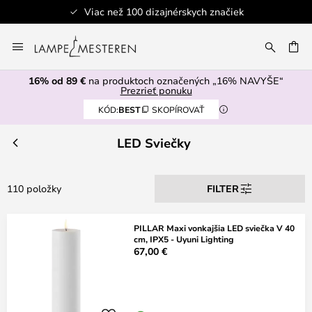
100 dizajnérskych značiek
Bezpe
Skip
to
AŤ
Content
16% od 89 €
na produktoch označených „16% NAVYŠE“
Prezrieť ponuku
KÓD:
BEST
SKOPÍROVAŤ
LED Sviečky
110 položky
FILTER
PILLAR Maxi vonkajšia LED sviečka V 40
cm, IPX5 - Uyuni Lighting
67,00 €