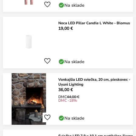
Na sklade
Noca LED Pillar Candle L White - Blomus
19,00 €
Na sklade
Vonkajšia LED sviečka, 20 cm, pieskovec -
Uyuni Lighting
36,00 €
DMC
44,00 €
DMC -18%
Na sklade
Sviečka LED 7,8 x 10,1 cm rustikálna čierna