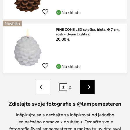
Na sklade
Novinka
PINE CONE LED sviečka, biela, Ø 7 cm,
vosk - Uyuni Lighting
20,00 €
Na sklade
Strana
1
2
Predchádzajúci
Ďalší
Zdieľajte svoje fotografie s @lampemesteren
Inšpirujte sa a nechajte sa inšpirovať od jedného
jedinečného domova k druhému. Označte svoje
fotografie #yesLampemesteren a možno tu uvidíte svoj