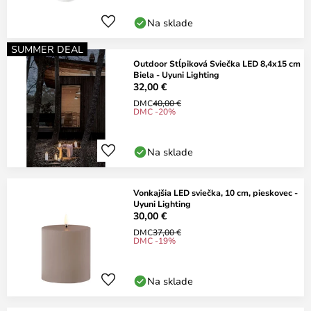
Na sklade
SUMMER DEAL
Outdoor Stĺpiková Sviečka LED 8,4x15 cm
Biela - Uyuni Lighting
32,00 €
DMC
40,00 €
DMC -20%
Na sklade
Vonkajšia LED sviečka, 10 cm, pieskovec -
Uyuni Lighting
30,00 €
DMC
37,00 €
DMC -19%
Na sklade