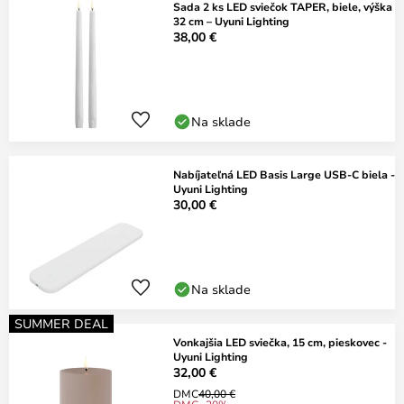
Sada 2 ks LED sviečok TAPER, biele, výška
32 cm – Uyuni Lighting
38,00 €
Na sklade
Nabíjateľná LED Basis Large USB-C biela -
Uyuni Lighting
30,00 €
Na sklade
SUMMER DEAL
Vonkajšia LED sviečka, 15 cm, pieskovec -
Uyuni Lighting
32,00 €
DMC
40,00 €