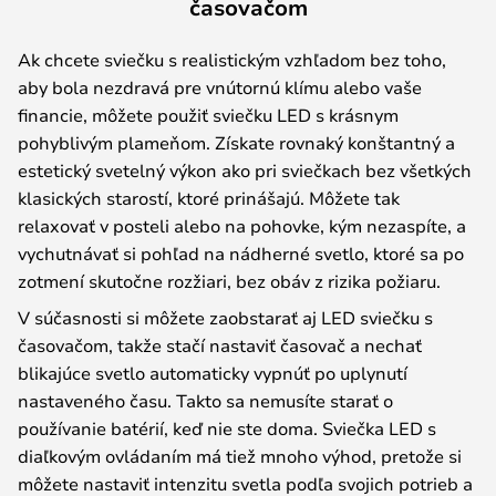
časovačom
Ak chcete sviečku s realistickým vzhľadom bez toho,
aby bola nezdravá pre vnútornú klímu alebo vaše
financie, môžete použiť sviečku LED s krásnym
pohyblivým plameňom. Získate rovnaký konštantný a
estetický svetelný výkon ako pri sviečkach bez všetkých
klasických starostí, ktoré prinášajú. Môžete tak
relaxovať v posteli alebo na pohovke, kým nezaspíte, a
vychutnávať si pohľad na nádherné svetlo, ktoré sa po
zotmení skutočne rozžiari, bez obáv z rizika požiaru.
V súčasnosti si môžete zaobstarať aj LED sviečku s
časovačom, takže stačí nastaviť časovač a nechať
blikajúce svetlo automaticky vypnúť po uplynutí
nastaveného času. Takto sa nemusíte starať o
používanie batérií, keď nie ste doma. Sviečka LED s
diaľkovým ovládaním má tiež mnoho výhod, pretože si
môžete nastaviť intenzitu svetla podľa svojich potrieb a