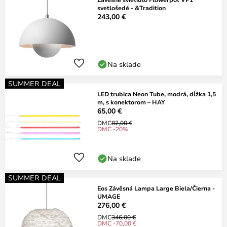
svetlošedé - &Tradition
243,00 €
Na sklade
SUMMER DEAL
LED trubica Neon Tube, modrá, dĺžka 1,5
m, s konektorom – HAY
65,00 €
DMC
82,00 €
DMC -20%
Na sklade
SUMMER DEAL
Eos Závěsná Lampa Large Biela/Čierna -
UMAGE
276,00 €
DMC
346,00 €
DMC -70,00 €