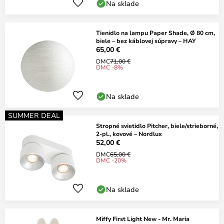
Na sklade
Tienidlo na lampu Paper Shade, Ø 80 cm,
biele – bez káblovej súpravy – HAY
65,00 €
DMC
71,00 €
DMC -8%
Na sklade
SUMMER DEAL
Stropné svietidlo Pitcher, biele/strieborné,
2-pl., kovové – Nordlux
52,00 €
DMC
65,00 €
DMC -20%
Na sklade
Miffy First Light New - Mr. Maria