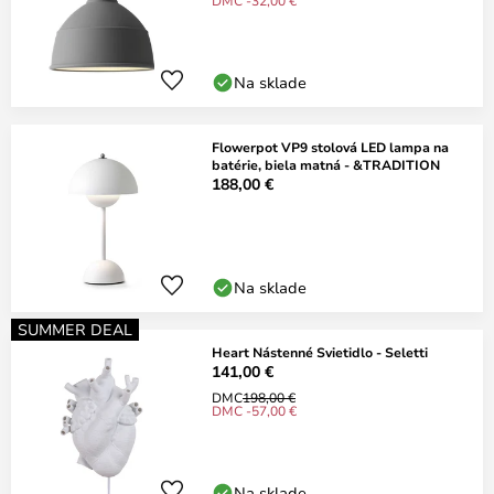
DMC -32,00 €
Na sklade
Flowerpot VP9 stolová LED lampa na
batérie, biela matná - &TRADITION
188,00 €
Na sklade
SUMMER DEAL
Heart Nástenné Svietidlo - Seletti
141,00 €
DMC
198,00 €
DMC -57,00 €
Na sklade