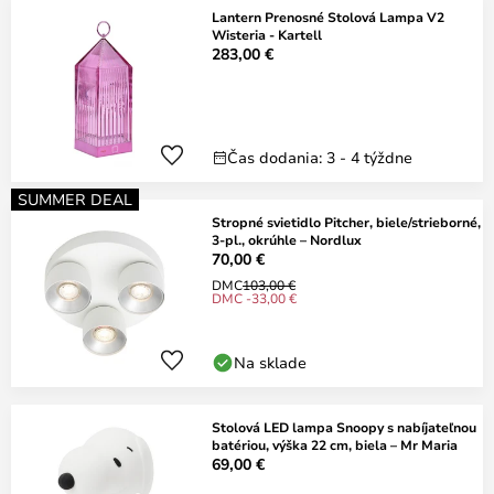
Lantern Prenosné Stolová Lampa V2
Wisteria - Kartell
283,00 €
Čas dodania: 3 - 4 týždne
SUMMER DEAL
Stropné svietidlo Pitcher, biele/strieborné,
3-pl., okrúhle – Nordlux
70,00 €
DMC
103,00 €
DMC -33,00 €
Na sklade
Stolová LED lampa Snoopy s nabíjateľnou
batériou, výška 22 cm, biela – Mr Maria
69,00 €