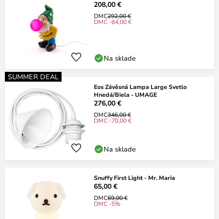
208,00 €
DMC
292,00 €
DMC -84,00 €
Na sklade
SUMMER DEAL
Eos Závěsná Lampa Large Svetlo
Hnedá/Biela - UMAGE
276,00 €
DMC
346,00 €
DMC -70,00 €
Na sklade
Snuffy First Light - Mr. Maria
65,00 €
DMC
69,00 €
DMC -5%