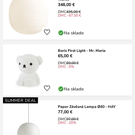
348,00 €
DMC
435,00 €
DMC -87,00 €
Na sklade
Boris First Light - Mr. Maria
65,00 €
DMC
69,00 €
DMC -5%
Na sklade
SUMMER DEAL
Paper Závěsná Lampa Ø60 - HAY
77,00 €
DMC
97,00 €
DMC -20%