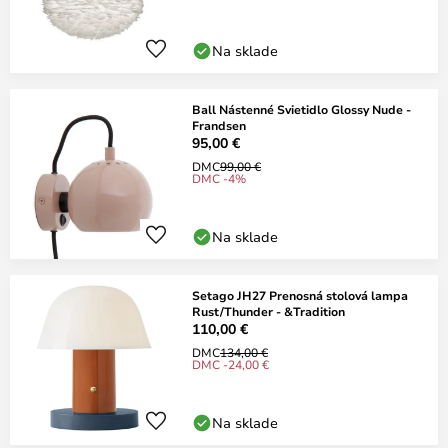
Na sklade
Ball Nástenné Svietidlo Glossy Nude -
Frandsen
95,00 €
DMC
99,00 €
DMC -4%
Na sklade
Setago JH27 Prenosná stolová lampa
Rust/Thunder - &Tradition
110,00 €
DMC
134,00 €
DMC -24,00 €
Na sklade