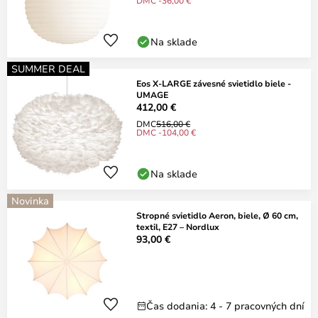
DMC -36,00 €
Na sklade
SUMMER DEAL
Eos X-LARGE závesné svietidlo biele -
UMAGE
412,00 €
DMC
516,00 €
DMC -104,00 €
Na sklade
Novinka
Stropné svietidlo Aeron, biele, Ø 60 cm,
textil, E27 – Nordlux
93,00 €
Čas dodania: 4 - 7 pracovných dní