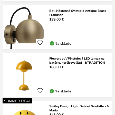
Ball Nástenné Svietidlo Antique Brass -
Frandsen
139,00 €
Na sklade
Flowerpot VP9 stolová LED lampa na
batérie, horčicovo žltá - &TRADITION
188,00 €
Na sklade
SUMMER DEAL
Smiley Design Light Detské Svietidlo - Mr.
Maria
145,00 €