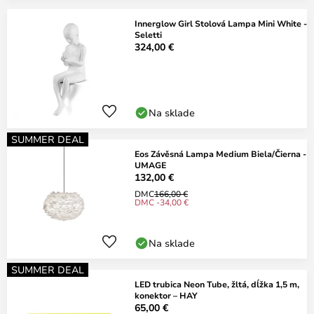
Innerglow Girl Stolová Lampa Mini White -
Seletti
324,00 €
Na sklade
SUMMER DEAL
Eos Závěsná Lampa Medium Biela/Čierna -
UMAGE
132,00 €
DMC
166,00 €
DMC -34,00 €
Na sklade
SUMMER DEAL
LED trubica Neon Tube, žltá, dĺžka 1,5 m,
konektor – HAY
65,00 €