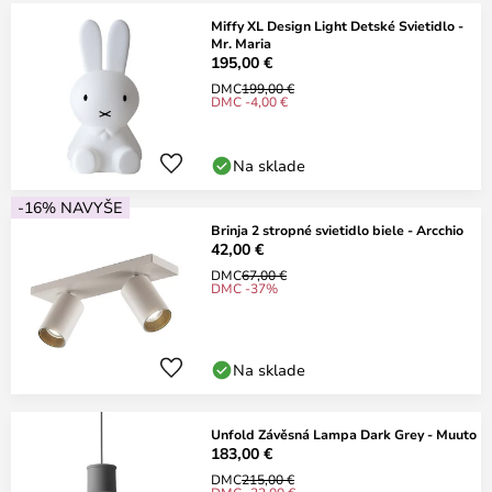
Miffy XL Design Light Detské Svietidlo -
Mr. Maria
195,00 €
DMC
199,00 €
DMC -4,00 €
Na sklade
-16% NAVYŠE
Brinja 2 stropné svietidlo biele - Arcchio
42,00 €
DMC
67,00 €
DMC -37%
Na sklade
Unfold Závěsná Lampa Dark Grey - Muuto
183,00 €
DMC
215,00 €