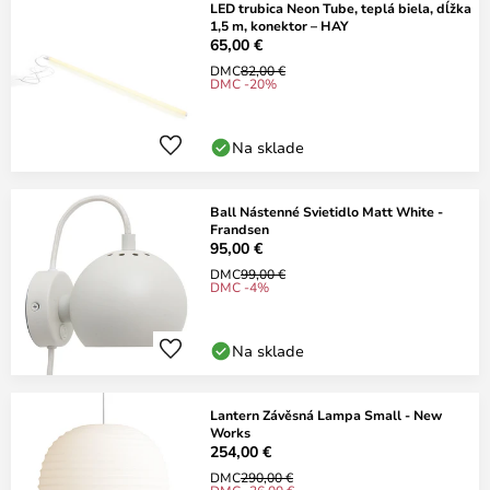
LED trubica Neon Tube, teplá biela, dĺžka
1,5 m, konektor – HAY
65,00 €
DMC
82,00 €
DMC -20%
Na sklade
Ball Nástenné Svietidlo Matt White -
Frandsen
95,00 €
DMC
99,00 €
DMC -4%
Na sklade
Lantern Závěsná Lampa Small - New
Works
254,00 €
DMC
290,00 €