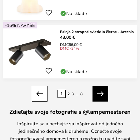
Na sklade
-16% NAVYŠE
Brinja 2 stropné svietidlo čierne - Arcchio
43,00 €
DMC
66,00 €
DMC -34%
Na sklade
Strana
1
2
3
...
8
Predchádzajúci
Ďalší
Zdieľajte svoje fotografie s @lampemesteren
Inšpirujte sa a nechajte sa inšpirovať od jedného
jedinečného domova k druhému. Označte svoje
fotografie #yesLampemesteren a možno tu uvidíte svoj