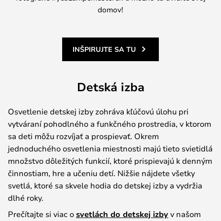
domov!
INŠPIRUJTE SA TU
Detská izba
Osvetlenie detskej izby zohráva kľúčovú úlohu pri
vytváraní pohodlného a funkčného prostredia, v ktorom
sa deti môžu rozvíjať a prospievať. Okrem
jednoduchého osvetlenia miestnosti majú tieto svietidlá
množstvo dôležitých funkcií, ktoré prispievajú k denným
činnostiam, hre a učeniu detí. Nižšie nájdete všetky
svetlá, ktoré sa skvele hodia do detskej izby a vydržia
dlhé roky.
Prečítajte si viac o
svetlách do detskej izby
v našom