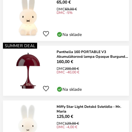
65,00 €
DMC
69,00 €
DMC -5%
Na sklade
SUMMER DEAL
Panthella 160 PORTABLE V3
Akumulátorová lampa Opaque Burgundy
- Louis Poulsen
160,00 €
DMC
200,00 €
DMC -40,00 €
Na sklade
Miffy Star Light Detské Svietidlo - Mr.
Maria
125,00 €
DMC
129,00 €
DMC -4,00 €