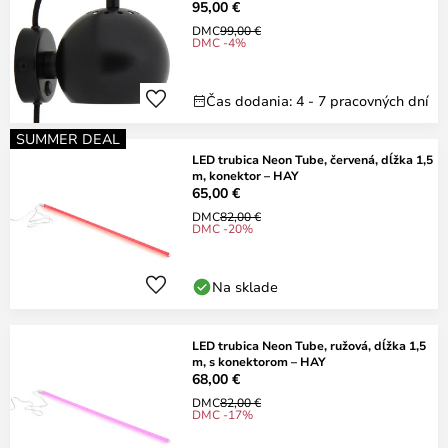
95,00 €
DMC
99,00 €
DMC -4%
Čas dodania: 4 - 7 pracovných dní
SUMMER DEAL
LED trubica Neon Tube, červená, dĺžka 1,5
m, konektor – HAY
65,00 €
DMC
82,00 €
DMC -20%
Na sklade
LED trubica Neon Tube, ružová, dĺžka 1,5
m, s konektorom – HAY
68,00 €
DMC
82,00 €
DMC -17%