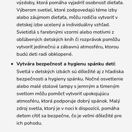
výzdoby, ktorá pomáha vyjadriť osobnosť dieťaťa.
Výberom svetiel, ktoré zodpovedajú téme izby
alebo záujmom dieťaťa, môžu rodičia vytvoriť v
detskej izbe ucelený a individuálny vzhľad.
Svietidlá s farebnými vzormi alebo motívmi z
obľúbených detských kníh či rozprávok pomôžu
vytvoriť jedinečnú a zábavnú atmosféru, ktorou
budú deti radi obklopené.
Vytvára bezpečnosť a hygienu spánku detí:
Svetlá v detských izbách sú dôležité aj z hľadiska
bezpečnosti a hygieny spánku. Nočné osvetlenie
alebo malé stolové lampy s jemným a tlmeným
svetlom môžu pomôcť vytvoriť upokojujúcu
atmosféru, ktorá podporuje dobrý spánok. Malý
zdroj svetla, ktorý je v noci k dispozícii, pomáha
deťom cítiť sa bezpečne, čo je veľmi dôležité pre
ich pohodu.