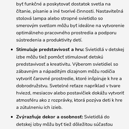
byť funkčné a poskytovať dostatok svetla na
čítanie, písanie a iné tvorivé činnosti. Nastaviteľná
stolová lampa alebo stropné svietidlo so
smerovým svetlom môžu byť ideálne na vytvorenie
optimálneho pracovného prostredia a podporu
sústredenia a produktivity detí.
Stimuluje predstavivosť a hru:
Svietidlá v detskej
izbe môžu tiež pomôcť stimulovať detskú
predstavivosť a kreativitu. Výberom svietidiel so
zábavným a nápaditým dizajnom môžu rodičia
vytvoriť čarovné prostredie, ktoré inšpiruje k hre a
dobrodružstvu. Svetelné reťaze napríklad v tvare
hviezd, mesiacov alebo postavičiek dokážu vytvoriť
atmosféru ako z rozprávky, ktorá pozýva deti k hre
a zútulneniu ich izieb.
Zvýrazňuje dekor a osobnosť:
Svietidlá do
detskej izby môžu byť tiež dôležitou súčasťou