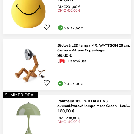
DMC
201,00 €
DMC -56,00 €
Na sklade
Stolová LED lampa MR. WATTSON 26 cm,
čierna – Piffany Copenhagen
99,00 €
Dátový list
Na sklade
SUMMER DEAL
Panthella 160 PORTABLE V3
akumulátorová lampa Moss Green - Louis
Poulsen
160,00 €
DMC
200,00 €
DMC -40,00 €