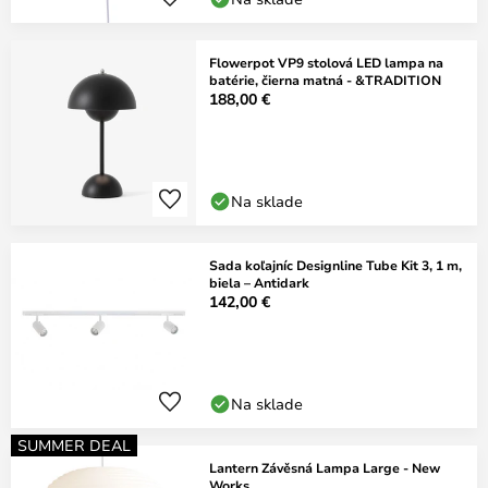
Flowerpot VP9 stolová LED lampa na
batérie, čierna matná - &TRADITION
188,00 €
Na sklade
Sada koľajníc Designline Tube Kit 3, 1 m,
biela – Antidark
142,00 €
Na sklade
SUMMER DEAL
Lantern Závěsná Lampa Large - New
Works