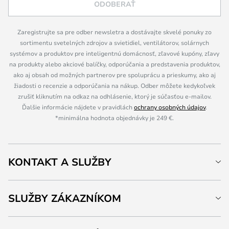
ODOBERAŤ
Zaregistrujte sa pre odber newsletra a dostávajte skvelé ponuky zo
sortimentu svetelných zdrojov a svietidiel, ventilátorov, solárnych
systémov a produktov pre inteligentnú domácnosť, zľavové kupóny, zľavy
na produkty alebo akciové balíčky, odporúčania a predstavenia produktov,
ako aj obsah od možných partnerov pre spoluprácu a prieskumy, ako aj
žiadosti o recenzie a odporúčania na nákup. Odber môžete kedykoľvek
zrušiť kliknutím na odkaz na odhlásenie, ktorý je súčasťou e-mailov.
Ďalšie informácie nájdete v pravidlách
ochrany osobných údajov
.
*minimálna hodnota objednávky je 249 €.
KONTAKT A SLUŽBY
SLUŽBY ZÁKAZNÍKOM