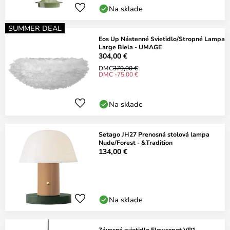
Na sklade
SUMMER DEAL
Eos Up Nástenné Svietidlo/Stropné Lampa
Large Biela - UMAGE
304,00 €
DMC
379,00 €
DMC -75,00 €
Na sklade
Setago JH27 Prenosná stolová lampa
Nude/Forest - &Tradition
134,00 €
Na sklade
Závesné svietidlo Flowerpot VP1