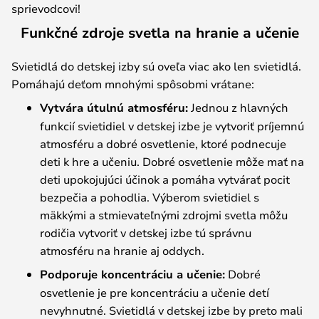
sprievodcovi!
Funkčné zdroje svetla na hranie a učenie
Svietidlá do detskej izby sú oveľa viac ako len svietidlá.
Pomáhajú deťom mnohými spôsobmi vrátane:
Vytvára útulnú atmosféru:
Jednou z hlavných
funkcií svietidiel v detskej izbe je vytvoriť príjemnú
atmosféru a dobré osvetlenie, ktoré podnecuje
deti k hre a učeniu. Dobré osvetlenie môže mať na
deti upokojujúci účinok a pomáha vytvárať pocit
bezpečia a pohodlia. Výberom svietidiel s
mäkkými a stmievateľnými zdrojmi svetla môžu
rodičia vytvoriť v detskej izbe tú správnu
atmosféru na hranie aj oddych.
Podporuje koncentráciu a učenie:
Dobré
osvetlenie je pre koncentráciu a učenie detí
nevyhnutné. Svietidlá v detskej izbe by preto mali