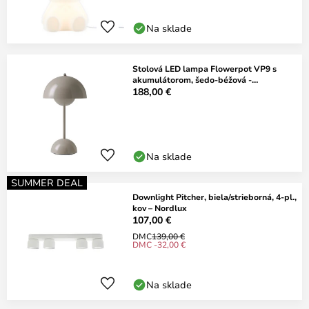
Na sklade
Stolová LED lampa Flowerpot VP9 s
akumulátorom, šedo-béžová -
&TRADITION
188,00 €
Na sklade
SUMMER DEAL
Downlight Pitcher, biela/strieborná, 4-pl.,
kov – Nordlux
107,00 €
DMC
139,00 €
DMC -32,00 €
Na sklade