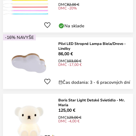
DMC
82,00 €
DMC -20%
Na sklade
-16% NAVYŠE
Pilvi LED Stropné Lampa Biela/Drevo -
Lindby
86,00 €
DMC
103,00 €
DMC -17,00 €
Čas dodania: 3 - 6 pracovných dní
Boris Star Light Detské Svietidlo - Mr.
Maria
125,00 €
DMC
129,00 €
DMC -4,00 €