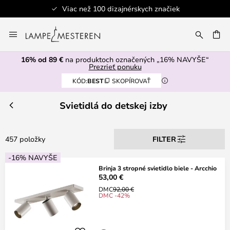
Bezpečná platba
Skip
to
AŤ
Content
16% od 89 €
na produktoch označených „16% NAVYŠE“
Prezrieť ponuku
KÓD:
BEST
SKOPÍROVAŤ
Svietidlá do detskej izby
457 položky
FILTER
-16% NAVYŠE
Brinja 3 stropné svietidlo biele - Arcchio
53,00 €
DMC
92,00 €
DMC -42%