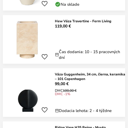
Na sklade
Hew Váza Travertine - Ferm Living
119,00 €
Čas dodania: 10 - 15 pracovných
dní
Váza Guggenheim, 34 cm, čierna, keramika
– 101 Copenhagen
99,00 €
DMC
100,00 €
DMC -1%
Dodacia lehota: 2 - 4 týždne
Ridge Vase H35 Beige - Muuto