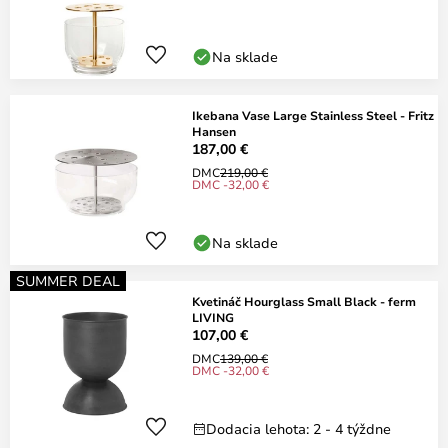
Na sklade
Ikebana Vase Large Stainless Steel - Fritz
Hansen
187,00 €
DMC
219,00 €
DMC -32,00 €
Na sklade
SUMMER DEAL
Kvetináč Hourglass Small Black - ferm
LIVING
107,00 €
DMC
139,00 €
DMC -32,00 €
Dodacia lehota: 2 - 4 týždne