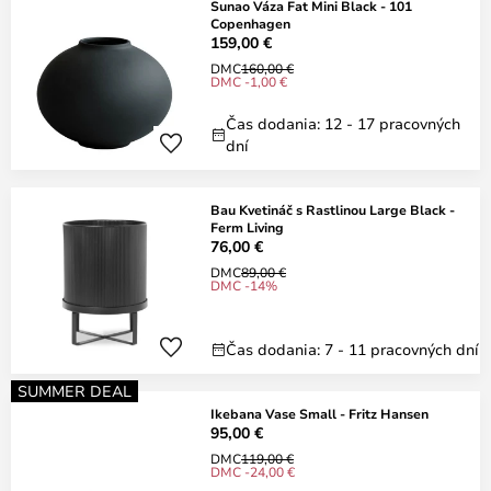
Sunao Váza Fat Mini Black - 101
Copenhagen
159,00 €
DMC
160,00 €
DMC -1,00 €
Čas dodania: 12 - 17 pracovných
dní
Bau Kvetináč s Rastlinou Large Black -
Ferm Living
76,00 €
DMC
89,00 €
DMC -14%
Čas dodania: 7 - 11 pracovných dní
SUMMER DEAL
Ikebana Vase Small - Fritz Hansen
95,00 €
DMC
119,00 €
DMC -24,00 €