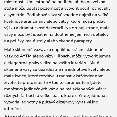
miestnosti. Umiestnené na podlahe alebo na veľkom
stole môžu upútať pozornosť a vytvoriť pocit rovnováhy
a symetrie. Podlahové vázy sú vhodné najmä na veľké
kvetinové aranžmány alebo vetvy, ktoré môžu pridať
výšku a dramatickosť dekorácii. Na druhej strane, malé
vázy môžu byť ideálne na doplnenie jemných detailov
na poličky, malé stoly alebo okenné parapety.
Malé sklenené vázy, ako napríklad krásne sklenené
vázy od
AYTM
alebo vázy
Hübsch
, môžu vytvoriť jemné
a elegantné prvky v dizajne vášho interiéru. Malé
sklenené vázy sú tiež ideálne na jednotlivé kvety alebo
malé kytice, ktoré rozdávajú radosť v každodennom
živote. Je preto isté, že v tomto sortimente nájdete
množstvo jedinečných váz a najmä sklenených váz v
rôznych farbách a veľkostiach, ktoré určite zjednotia a
vytvoria jednotný a pútavý dizajnový výraz vášho
interiéru.