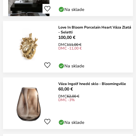
Na sklade
Love In Bloom Porcelain Heart Váza Zlatá
- Seletti
100,00 €
DMC
111,00 €
DMC -11,00 €
Na sklade
Váza Ingolf hnedé sklo - Bloomingville
60,00 €
DMC
62,00 €
DMC -3%
Na sklade