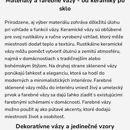
Materiály a farebné vázy - od keramiky po
sklo
Prirodzene, aj výber materiálu zohráva dôležitú úlohu
pri vzhľade a funkcii vázy. Keramické vázy sú obľúbené
pre svoj rustikálny a ručne vyrobený vzhľad, ktorý môže
miestnosti dodať teplo a textúru. Rustikálne keramické
vázy môžu pomôcť vytvoriť útulnú a zemitú atmosféru,
najmä v domácnostiach s tradičnejším alebo
bohémskym štýlom. Na druhej strane sklenené vázy
ponúkajú ľahkosť a eleganciu, ktorá sa hodí do
moderných a minimalistických interiérov. Farebné
sklenené vázy môžu do interiéru vniesť živý a umelecký
prvok a farebné vázy sa dajú ľahko zladiť s existujúcimi
farebnými schémami v domácnosti. Farebné vázy
možno použiť aj ako pútavé akcenty, ktoré dodajú
miestnosti život a osobitosť.
Dekoratívne vázy a jedinečné vzory