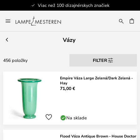
Bezpečná platba
Skip
to
AŤ
Content
Vázy
456 položky
FILTER
Empire Váza Large Zelená/Dark Zelená -
Hay
71,00 €
Na sklade
Flood Váza Antique Brown - House Doctor