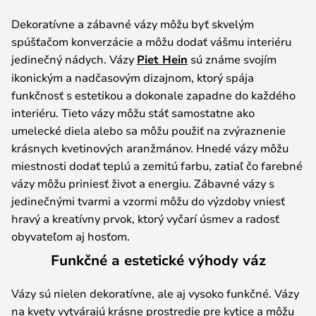
Dekoratívne a zábavné vázy môžu byť skvelým
spúšťačom konverzácie a môžu dodať vášmu interiéru
jedinečný nádych. Vázy
Piet Hein
sú známe svojím
ikonickým a nadčasovým dizajnom, ktorý spája
funkčnosť s estetikou a dokonale zapadne do každého
interiéru. Tieto vázy môžu stáť samostatne ako
umelecké diela alebo sa môžu použiť na zvýraznenie
krásnych kvetinových aranžmánov. Hnedé vázy môžu
miestnosti dodať teplú a zemitú farbu, zatiaľ čo farebné
vázy môžu priniesť život a energiu. Zábavné vázy s
jedinečnými tvarmi a vzormi môžu do výzdoby vniesť
hravý a kreatívny prvok, ktorý vyčarí úsmev a radosť
obyvateľom aj hosťom.
Funkčné a estetické výhody váz
Vázy sú nielen dekoratívne, ale aj vysoko funkčné. Vázy
na kvety vytvárajú krásne prostredie pre kytice a môžu