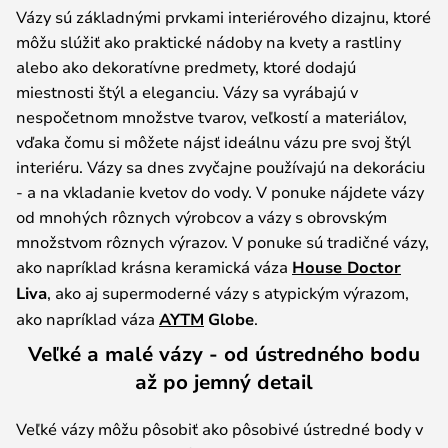
Vázy sú základnými prvkami interiérového dizajnu, ktoré
môžu slúžiť ako praktické nádoby na kvety a rastliny
alebo ako dekoratívne predmety, ktoré dodajú
miestnosti štýl a eleganciu. Vázy sa vyrábajú v
nespočetnom množstve tvarov, veľkostí a materiálov,
vďaka čomu si môžete nájsť ideálnu vázu pre svoj štýl
interiéru. Vázy sa dnes zvyčajne používajú na dekoráciu
- a na vkladanie kvetov do vody. V ponuke nájdete vázy
od mnohých rôznych výrobcov a vázy s obrovským
množstvom rôznych výrazov. V ponuke sú tradičné vázy,
ako napríklad krásna keramická váza
House Doctor
Liva
, ako aj supermoderné vázy s atypickým výrazom,
ako napríklad váza
AYTM
Globe
.
Veľké a malé vázy - od ústredného bodu
až po jemný detail
Veľké vázy môžu pôsobiť ako pôsobivé ústredné body v