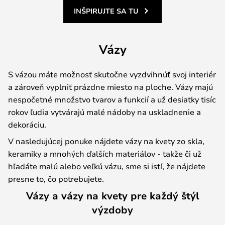
INŠPIRUJTE SA TU
Vázy
S vázou máte možnosť skutočne vyzdvihnúť svoj interiér
a zároveň vyplniť prázdne miesto na ploche. Vázy majú
nespočetné množstvo tvarov a funkcií a už desiatky tisíc
rokov ľudia vytvárajú malé nádoby na uskladnenie a
dekoráciu.
V nasledujúcej ponuke nájdete vázy na kvety zo skla,
keramiky a mnohých ďalších materiálov - takže či už
hľadáte malú alebo veľkú vázu, sme si istí, že nájdete
presne to, čo potrebujete.
Vázy a vázy na kvety pre každý štýl
výzdoby