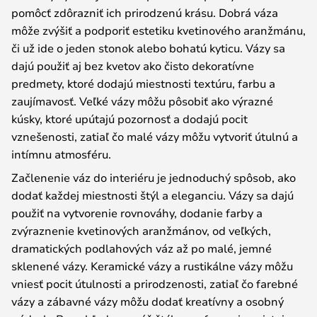
pomôcť zdôrazniť ich prirodzenú krásu. Dobrá váza
môže zvýšiť a podporiť estetiku kvetinového aranžmánu,
či už ide o jeden stonok alebo bohatú kyticu. Vázy sa
dajú použiť aj bez kvetov ako čisto dekoratívne
predmety, ktoré dodajú miestnosti textúru, farbu a
zaujímavosť. Veľké vázy môžu pôsobiť ako výrazné
kúsky, ktoré upútajú pozornosť a dodajú pocit
vznešenosti, zatiaľ čo malé vázy môžu vytvoriť útulnú a
intímnu atmosféru.
Začlenenie váz do interiéru je jednoduchý spôsob, ako
dodať každej miestnosti štýl a eleganciu. Vázy sa dajú
použiť na vytvorenie rovnováhy, dodanie farby a
zvýraznenie kvetinových aranžmánov, od veľkých,
dramatických podlahových váz až po malé, jemné
sklenené vázy. Keramické vázy a rustikálne vázy môžu
vniesť pocit útulnosti a prirodzenosti, zatiaľ čo farebné
vázy a zábavné vázy môžu dodať kreatívny a osobný