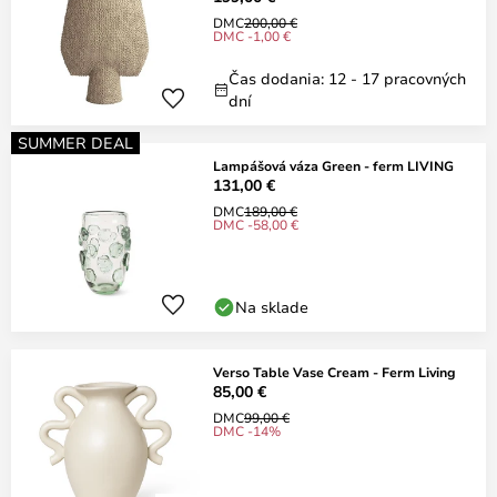
DMC
200,00 €
DMC -1,00 €
Čas dodania: 12 - 17 pracovných
dní
SUMMER DEAL
Lampášová váza Green - ferm LIVING
131,00 €
DMC
189,00 €
DMC -58,00 €
Na sklade
Verso Table Vase Cream - Ferm Living
85,00 €
DMC
99,00 €
DMC -14%