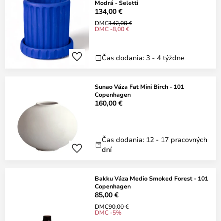
Modrá - Seletti
134,00 €
DMC
142,00 €
DMC -8,00 €
Čas dodania: 3 - 4 týždne
Sunao Váza Fat Mini Birch - 101
Copenhagen
160,00 €
Čas dodania: 12 - 17 pracovných
dní
Bakku Váza Medio Smoked Forest - 101
Copenhagen
85,00 €
DMC
90,00 €
DMC -5%