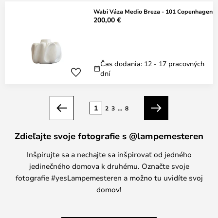
Wabi Váza Medio Breza - 101 Copenhagen
200,00 €
Čas dodania: 12 - 17 pracovných
dní
Strana
1
2
3
...
8
Predchádzajúci
Ďalší
Zdieľajte svoje fotografie s @lampemesteren
Inšpirujte sa a nechajte sa inšpirovať od jedného
jedinečného domova k druhému. Označte svoje
fotografie #yesLampemesteren a možno tu uvidíte svoj
domov!