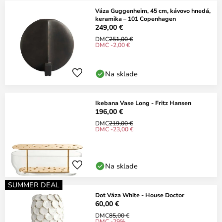
Váza Guggenheim, 45 cm, kávovo hnedá,
keramika – 101 Copenhagen
249,00 €
DMC
251,00 €
DMC -2,00 €
Na sklade
Ikebana Vase Long - Fritz Hansen
196,00 €
DMC
219,00 €
DMC -23,00 €
Na sklade
SUMMER DEAL
Dot Váza White - House Doctor
60,00 €
DMC
85,00 €
DMC -29%