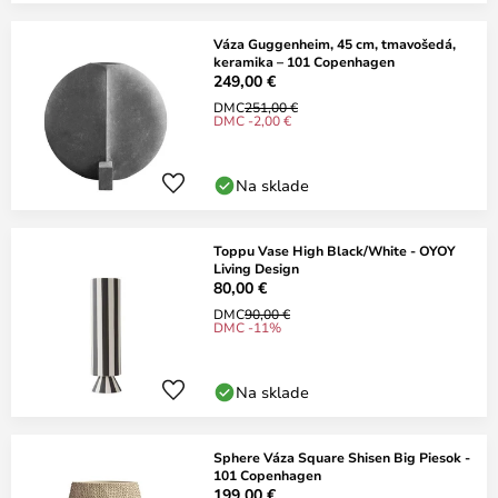
Váza Guggenheim, 45 cm, tmavošedá,
keramika – 101 Copenhagen
249,00 €
DMC
251,00 €
DMC -2,00 €
Na sklade
Toppu Vase High Black/White - OYOY
Living Design
80,00 €
DMC
90,00 €
DMC -11%
Na sklade
Sphere Váza Square Shisen Big Piesok -
101 Copenhagen
199,00 €