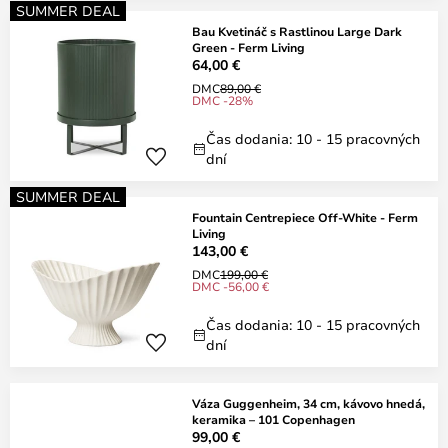
SUMMER DEAL
Bau Kvetináč s Rastlinou Large Dark
Green - Ferm Living
64,00 €
DMC
89,00 €
DMC -28%
Čas dodania: 10 - 15 pracovných
dní
SUMMER DEAL
Fountain Centrepiece Off-White - Ferm
Living
143,00 €
DMC
199,00 €
DMC -56,00 €
Čas dodania: 10 - 15 pracovných
dní
Váza Guggenheim, 34 cm, kávovo hnedá,
keramika – 101 Copenhagen
99,00 €