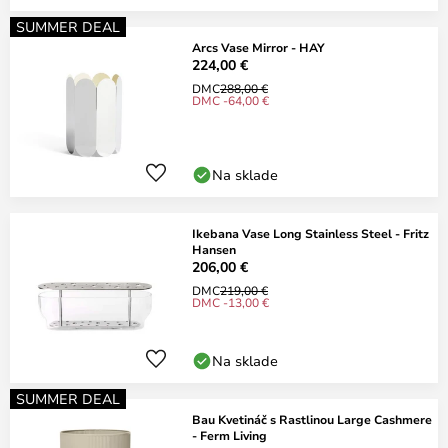
SUMMER DEAL
Arcs Vase Mirror - HAY
224,00 €
DMC
288,00 €
DMC -64,00 €
Na sklade
Ikebana Vase Long Stainless Steel - Fritz
Hansen
206,00 €
DMC
219,00 €
DMC -13,00 €
Na sklade
SUMMER DEAL
Bau Kvetináč s Rastlinou Large Cashmere
- Ferm Living