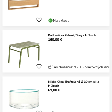
Na sklade
Koi Lavička Zelená/Grey - Hübsch
160,00 €
Čas dodania: 9 - 13 pracovných dní
Miska Clea číra/zelená Ø 30 cm sklo –
Hübsch
69,00 €