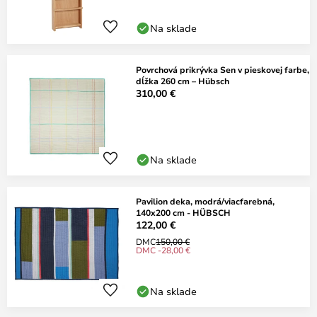
Na sklade
Povrchová prikrývka Sen v pieskovej farbe,
dĺžka 260 cm – Hübsch
310,00 €
Na sklade
Pavilion deka, modrá/viacfarebná,
140x200 cm - HÜBSCH
122,00 €
DMC
150,00 €
DMC -28,00 €
Na sklade