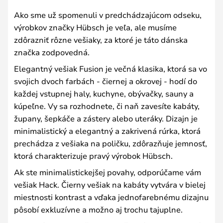
Ako sme už spomenuli v predchádzajúcom odseku,
výrobkov značky Hübsch je veľa, ale musíme
zdôrazniť rôzne vešiaky, za ktoré je táto dánska
značka zodpovedná.
Elegantný vešiak Fusion je večná klasika, ktorá sa vo
svojich dvoch farbách - čiernej a okrovej - hodí do
každej vstupnej haly, kuchyne, obývačky, sauny a
kúpeľne. Vy sa rozhodnete, či naň zavesíte kabáty,
župany, šepkáče a zástery alebo uteráky. Dizajn je
minimalistický a elegantný a zakrivená rúrka, ktorá
prechádza z vešiaka na poličku, zdôrazňuje jemnosť,
ktorá charakterizuje pravý výrobok Hübsch.
Ak ste minimalistickejšej povahy, odporúčame vám
vešiak Hack. Čierny vešiak na kabáty vytvára v bielej
miestnosti kontrast a vďaka jednofarebnému dizajnu
pôsobí exkluzívne a možno aj trochu tajuplne.