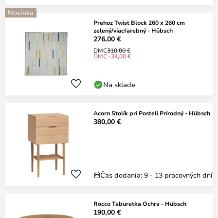
Novinka
Prehoz Twist Block 260 x 260 cm
zelený/viacfarebný - Hübsch
276,00 €
DMC
310,00 €
DMC -34,00 €
Na sklade
Acorn Stolík pri Posteli Prírodný - Hübsch
380,00 €
Čas dodania: 9 - 13 pracovných dní
Rocco Taburetka Ochra - Hübsch
190,00 €