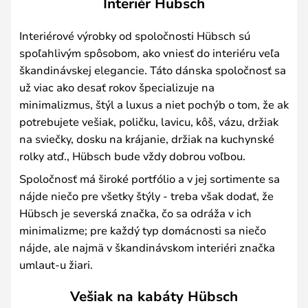
Interiér Hübsch
Interiérové výrobky od spoločnosti Hübsch sú
spoľahlivým spôsobom, ako vniesť do interiéru veľa
škandinávskej elegancie. Táto dánska spoločnosť sa
už viac ako desať rokov špecializuje na
minimalizmus, štýl a luxus a niet pochýb o tom, že ak
potrebujete vešiak, poličku, lavicu, kôš, vázu, držiak
na sviečky, dosku na krájanie, držiak na kuchynské
rolky atď., Hübsch bude vždy dobrou voľbou.
Spoločnosť má široké portfólio a v jej sortimente sa
nájde niečo pre všetky štýly - treba však dodať, že
Hübsch je severská značka, čo sa odráža v ich
minimalizme; pre každý typ domácnosti sa niečo
nájde, ale najmä v škandinávskom interiéri značka
umlaut-u žiari.
Vešiak na kabáty Hübsch