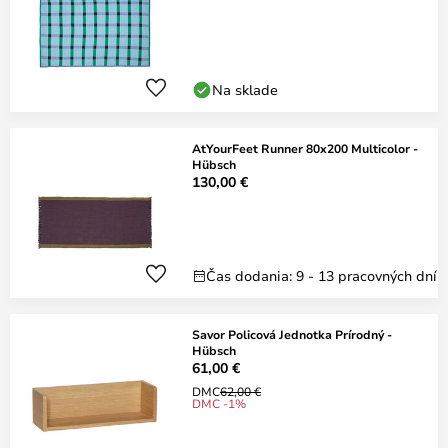
Na sklade
AtYourFeet Runner 80x200 Multicolor -
Hübsch
130,00 €
Čas dodania: 9 - 13 pracovných dní
Savor Policová Jednotka Prírodný -
Hübsch
61,00 €
DMC
62,00 €
DMC -1%