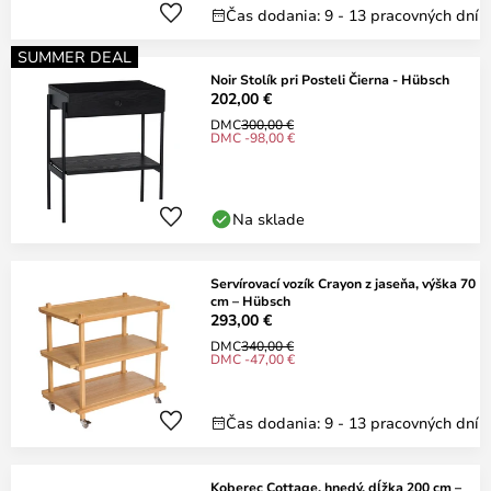
Čas dodania: 9 - 13 pracovných dní
SUMMER DEAL
Noir Stolík pri Posteli Čierna - Hübsch
202,00 €
DMC
300,00 €
DMC -98,00 €
Na sklade
Servírovací vozík Crayon z jaseňa, výška 70
cm – Hübsch
293,00 €
DMC
340,00 €
DMC -47,00 €
Čas dodania: 9 - 13 pracovných dní
Koberec Cottage, hnedý, dĺžka 200 cm –