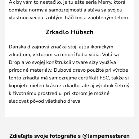
Ak by vám to nestačilo, je tu ešte séria Merry, ktorá
odmieta normy a samozrejmosti a stáva sa svojou
vlastnou vecou s oblými háčikmi a zaobleným telom.
Zrkadlo Hübsch
Dánska dizajnová značka stojí aj za ikonickým
zrkadlom, v ktorom sa mnohí ľudia vidia. Volá sa
Drop a vo svojej konštrukcii v tvare slzy využíva
prírodné materiály. Dubové drevo použité pri výrobe
tohto zrkadla má samozrejme certifikát FSC, takže si
kupujete nielen krásne zrkadlo, ale aj výrobok šetrný
k životnému prostrediu, pri ktorom je možné
sledovať pôvod všetkého dreva.
Zdieľajte svoje fotografie s @lampemesteren