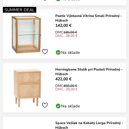
SUMMER DEAL
Poetic Výstavná Vitrína Small Prírodný -
Hübsch
142,00 €
DMC
180,00 €
DMC -38,00 €
Na sklade
Herringbone Stolík pri Posteli Prírodný -
Hübsch
422,00 €
DMC
450,00 €
DMC -28,00 €
Na sklade
Space Vešiak na Kabáty Large Prírodný -
Hübsch