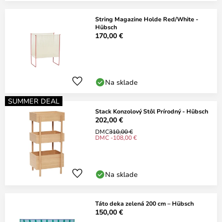
String Magazine Holde Red/White -
Hübsch
170,00 €
Na sklade
SUMMER DEAL
Stack Konzolový Stôl Prírodný - Hübsch
202,00 €
DMC
310,00 €
DMC -108,00 €
Na sklade
Táto deka zelená 200 cm – Hübsch
150,00 €