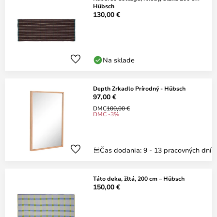
Hübsch
130,00 €
Na sklade
Depth Zrkadlo Prírodný - Hübsch
97,00 €
DMC
100,00 €
DMC -3%
Čas dodania: 9 - 13 pracovných dní
Táto deka, žltá, 200 cm – Hübsch
150,00 €