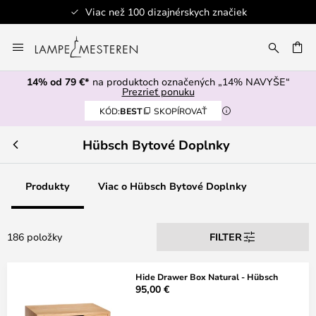
Viac než 100 dizajnérskych značiek
Skip
to
AŤ
Content
14% od 79 €*
na produktoch označených „14% NAVYŠE“
Prezrieť ponuku
KÓD:
BEST
SKOPÍROVAŤ
Hübsch Bytové Doplnky
Produkty
Viac o Hübsch Bytové Doplnky
186 položky
FILTER
Hide Drawer Box Natural - Hübsch
95,00 €