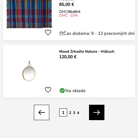
85,00 €
DMC
95,00 €
DMC -10%
Čas dodania: 9 - 13 pracovných dní
Mood Zrkadlo Nature - Hübsch
120,00 €
Na sklade
Strana
1
2
3
4
Predchádzajúci
Ďalší