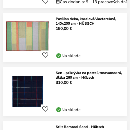
Čas dodania: 9 - 13 pracovných dní
Pavilion deka, koralová/viacfarebná,
140x200 cm - HÜBSCH
150,00 €
Na sklade
Sen – prikrývka na posteľ, tmavomodrá,
dĺžka 260 cm – Hübsch
310,00 €
Na sklade
Stilt Barstool Sand - Hübsch