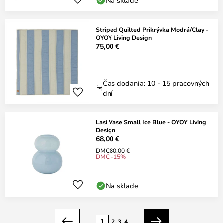
Na sklade
Striped Quilted Prikrývka Modrá/Clay -
OYOY Living Design
75,00 €
Čas dodania: 10 - 15 pracovných
dní
Lasi Vase Small Ice Blue - OYOY Living
Design
68,00 €
DMC
80,00 €
DMC -15%
Na sklade
Strana
1
2
3
4