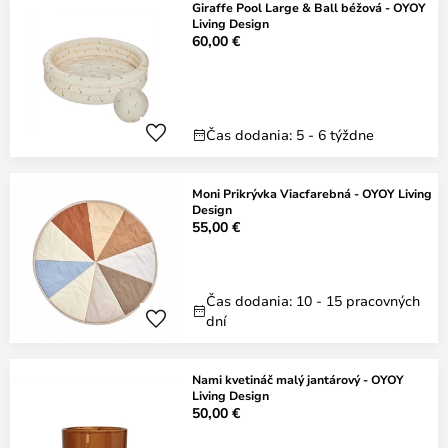
Giraffe Pool Large & Ball béžová - OYOY
Living Design
60,00 €
Čas dodania: 5 - 6 týždne
Moni Prikrývka Viacfarebná - OYOY Living
Design
55,00 €
Čas dodania: 10 - 15 pracovných
dní
Nami kvetináč malý jantárový - OYOY
Living Design
50,00 €