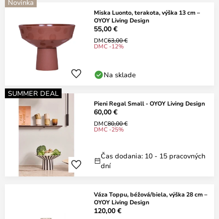
Novinka
Miska Luonto, terakota, výška 13 cm –
OYOY Living Design
55,00 €
DMC
63,00 €
DMC -12%
Na sklade
SUMMER DEAL
Pieni Regal Small - OYOY Living Design
60,00 €
DMC
80,00 €
DMC -25%
Čas dodania: 10 - 15 pracovných
dní
Váza Toppu, béžová/biela, výška 28 cm –
OYOY Living Design
120,00 €