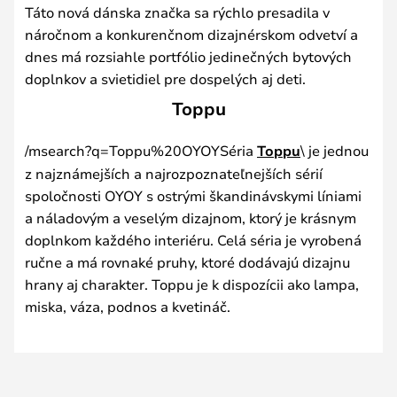
Táto nová dánska značka sa rýchlo presadila v
náročnom a konkurenčnom dizajnérskom odvetví a
dnes má rozsiahle portfólio jedinečných bytových
doplnkov a svietidiel pre dospelých aj deti.
Toppu
/msearch?q=Toppu%20OYOYSéria
Toppu
\ je jednou
z najznámejších a najrozpoznateľnejších sérií
spoločnosti OYOY s ostrými škandinávskymi líniami
a náladovým a veselým dizajnom, ktorý je krásnym
doplnkom každého interiéru. Celá séria je vyrobená
ručne a má rovnaké pruhy, ktoré dodávajú dizajnu
hrany aj charakter. Toppu je k dispozícii ako lampa,
miska, váza, podnos a kvetináč.