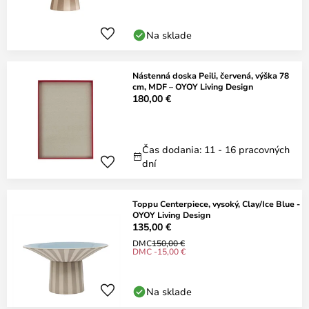
Na sklade
Nástenná doska Peili, červená, výška 78
cm, MDF – OYOY Living Design
180,00 €
Čas dodania: 11 - 16 pracovných
dní
Toppu Centerpiece, vysoký, Clay/Ice Blue -
OYOY Living Design
135,00 €
DMC
150,00 €
DMC -15,00 €
Na sklade