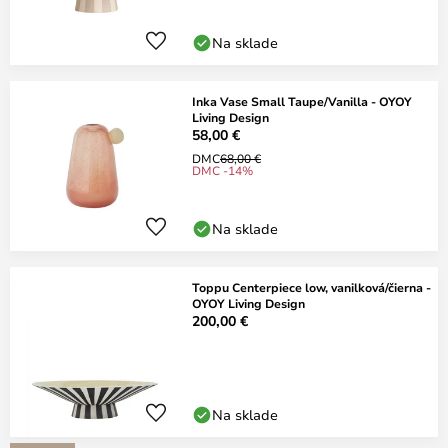
Na sklade
Inka Vase Small Taupe/Vanilla - OYOY
Living Design
58,00 €
DMC
68,00 €
DMC -14%
Na sklade
Toppu Centerpiece low, vanilková/čierna -
OYOY Living Design
200,00 €
Na sklade