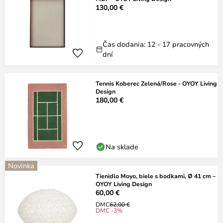
130,00 €
Čas dodania: 12 - 17 pracovných
dní
Tennis Koberec Zelená/Rose - OYOY Living
Design
180,00 €
Na sklade
Novinka
Tienidlo Moyo, biele s bodkami, Ø 41 cm –
OYOY Living Design
60,00 €
DMC
62,00 €
DMC -3%