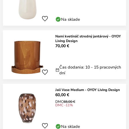
Na sklade
Nami kvetináč stredný jantárový - OYOY
Living Design
70,00 €
Čas dodania: 10 - 15 pracovných
dní
Jali Vase Medium - OYOY Living Design
60,00 €
DMC
68,00 €
DMC -11%
Na sklade