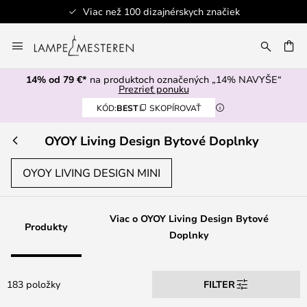
značiek
Bezpečná platba
Skip
to
AŤ
Content
14% od 79 €*
na produktoch označených „14% NAVYŠE“
Prezrieť ponuku
KÓD:
BEST
SKOPÍROVAŤ
OYOY Living Design Bytové Doplnky
OYOY LIVING DESIGN MINI
Viac o OYOY Living Design Bytové
Produkty
Doplnky
183 položky
FILTER