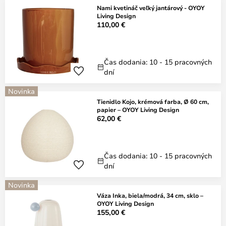
Nami kvetináč veľký jantárový - OYOY
Living Design
110,00 €
Čas dodania: 10 - 15 pracovných
dní
Novinka
Tienidlo Kojo, krémová farba, Ø 60 cm,
papier – OYOY Living Design
62,00 €
Čas dodania: 10 - 15 pracovných
dní
Novinka
Váza Inka, biela/modrá, 34 cm, sklo –
OYOY Living Design
155,00 €