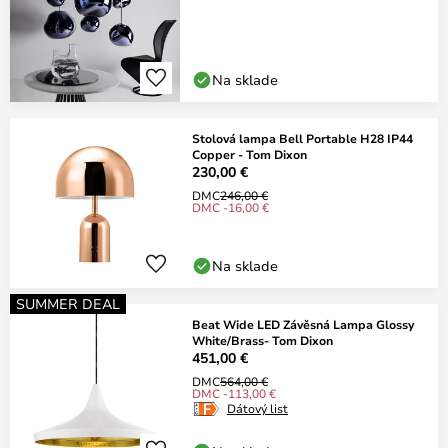
Na sklade
Stolová lampa Bell Portable H28 IP44
Copper - Tom Dixon
230,00 €
DMC
246,00 €
DMC -16,00 €
Na sklade
SUMMER DEAL
Beat Wide LED Závěsná Lampa Glossy
White/Brass- Tom Dixon
451,00 €
DMC
564,00 €
DMC -113,00 €
Dátový list