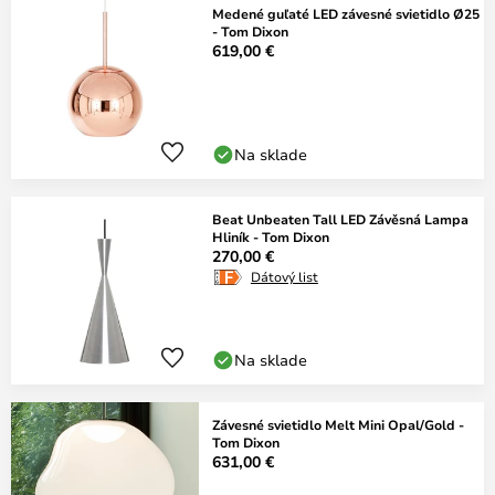
Medené guľaté LED závesné svietidlo Ø25
- Tom Dixon
619,00 €
Na sklade
Beat Unbeaten Tall LED Závěsná Lampa
Hliník - Tom Dixon
270,00 €
Dátový list
Na sklade
Závesné svietidlo Melt Mini Opal/Gold -
Tom Dixon
631,00 €