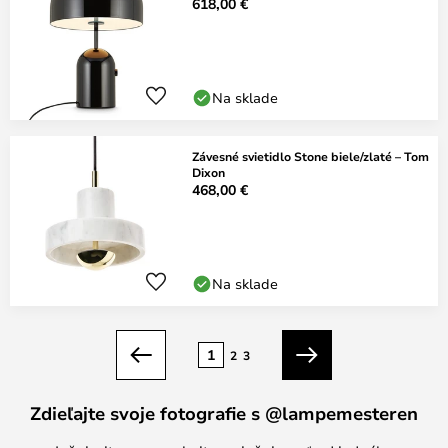
618,00 €
Na sklade
Závesné svietidlo Stone biele/zlaté – Tom
Dixon
468,00 €
Na sklade
Strana
1
2
3
Predchádzajúci
Ďalší
Zdieľajte svoje fotografie s @lampemesteren