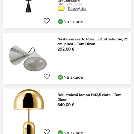
DMC
864,00 €
DMC -173,00 €
Dátový list
Na sklade
Nástenné svetlo Pose LED, strieborné, 21
cm, plast – Tom Dixon
292,00 €
Na sklade
Bell stolová lampa H42,5 zlatá - Tom
Dixon
840,00 €
Na sklade