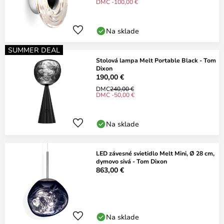
DMC -100,00 €
Na sklade
SUMMER DEAL
Stolová lampa Melt Portable Black - Tom
Dixon
190,00 €
DMC
240,00 €
DMC -50,00 €
Na sklade
LED závesné svietidlo Melt Mini, Ø 28 cm,
dymovo sivá - Tom Dixon
863,00 €
Na sklade