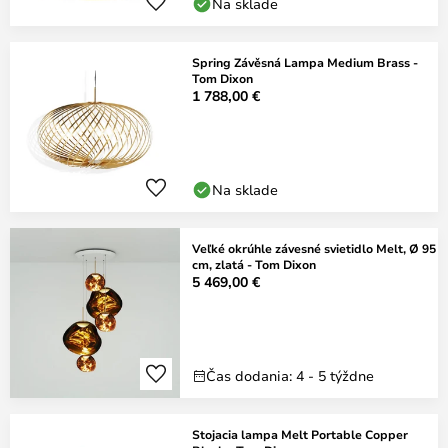
Na sklade
Spring Závěsná Lampa Medium Brass -
Tom Dixon
1 788,00 €
Na sklade
Veľké okrúhle závesné svietidlo Melt, Ø 95
cm, zlatá - Tom Dixon
5 469,00 €
Čas dodania: 4 - 5 týždne
Stojacia lampa Melt Portable Copper