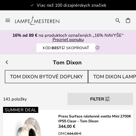
Viac než 100 dizajnérskych značiek
Skip
to
AŤ
Content
16% od 89 €
na produktoch označených „16% NAVYŠE“
Prezrieť ponuku
KÓD:
BEST
SKOPÍROVAŤ
Tom Dixon
TOM DIXON BYTOVÉ DOPLNKY
TOM DIXON LAM
141 položky
FILTER
SUMMER DEAL
Press Surface nástenné svetlo Mini 2700K
IP55 Clear - Tom Dixon
344,00 €
DMC
444,00 €