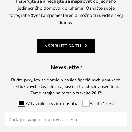
Inšpirujte sa a nechajte sa inšpirovať od jedného
jedinečného domova k druhému. Označte svoje
fotografie #yesLampemesteren a možno tu uvidíte svoj
domov!
INŠPIRUJTE SA TU
Newsletter
Buďte prvý, kto sa dozvie o našich špeciálnych ponukách,
exkluzívnych zľavách a najnovších trendoch v osvetlení.
Zaregistrujte sa teraz a získajte
20 €
*
Zákazník – fyzická osoba
Spoločnosť