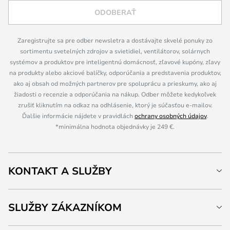
ODOBERAŤ
Zaregistrujte sa pre odber newsletra a dostávajte skvelé ponuky zo
sortimentu svetelných zdrojov a svietidiel, ventilátorov, solárnych
systémov a produktov pre inteligentnú domácnosť, zľavové kupóny, zľavy
na produkty alebo akciové balíčky, odporúčania a predstavenia produktov,
ako aj obsah od možných partnerov pre spoluprácu a prieskumy, ako aj
žiadosti o recenzie a odporúčania na nákup. Odber môžete kedykoľvek
zrušiť kliknutím na odkaz na odhlásenie, ktorý je súčasťou e-mailov.
Ďalšie informácie nájdete v pravidlách
ochrany osobných údajov
.
*minimálna hodnota objednávky je 249 €.
KONTAKT A SLUŽBY
SLUŽBY ZÁKAZNÍKOM