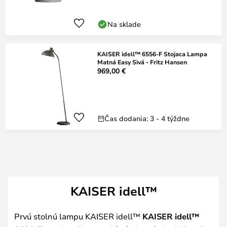
Na sklade
KAISER idell™ 6556-F Stojaca Lampa
Matná Easy Sivá - Fritz Hansen
969,00 €
Čas dodania: 3 - 4 týždne
KAISER idell™
Prvú stolnú lampu KAISER idell™
KAISER idell™