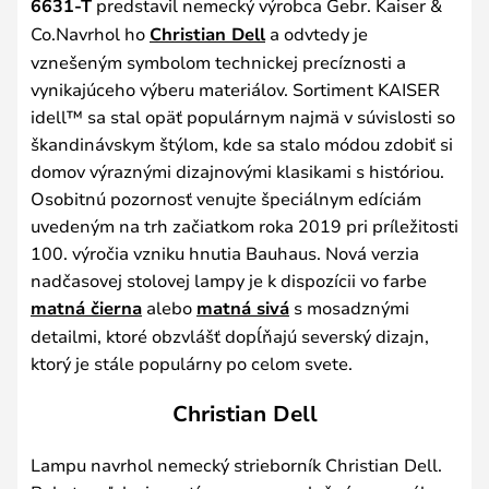
6631-T
predstavil nemecký výrobca Gebr. Kaiser &
Co.Navrhol ho
Christian Dell
a odvtedy je
vznešeným symbolom technickej precíznosti a
vynikajúceho výberu materiálov. Sortiment KAISER
idell™ sa stal opäť populárnym najmä v súvislosti so
škandinávskym štýlom, kde sa stalo módou zdobiť si
domov výraznými dizajnovými klasikami s históriou.
Osobitnú pozornosť venujte špeciálnym edíciám
uvedeným na trh začiatkom roka 2019 pri príležitosti
100. výročia vzniku hnutia Bauhaus. Nová verzia
nadčasovej stolovej lampy je k dispozícii vo farbe
matná čierna
alebo
matná sivá
s mosadznými
detailmi, ktoré obzvlášť dopĺňajú severský dizajn,
ktorý je stále populárny po celom svete.
Christian Dell
Lampu navrhol nemecký strieborník Christian Dell.