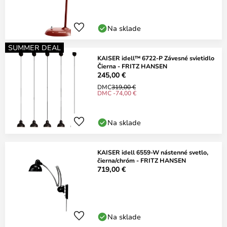
Na sklade
SUMMER DEAL
KAISER idell™ 6722-P Závesné svietidlo
Čierna - FRITZ HANSEN
245,00 €
DMC
319,00 €
DMC -74,00 €
Na sklade
KAISER idell 6559-W nástenné svetlo,
čierna/chróm - FRITZ HANSEN
719,00 €
Na sklade