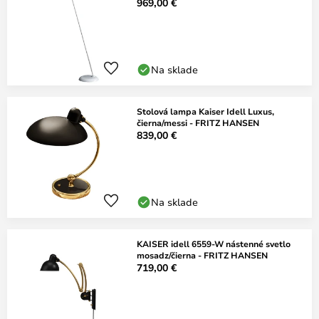
969,00 €
Na sklade
Stolová lampa Kaiser Idell Luxus,
čierna/messi - FRITZ HANSEN
839,00 €
Na sklade
KAISER idell 6559-W nástenné svetlo
mosadz/čierna - FRITZ HANSEN
719,00 €