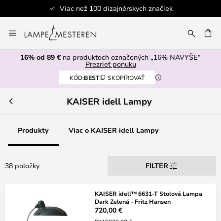
Viac než 100 dizajnérskych značiek
Skip
to
AŤ
Content
16% od 89 €
na produktoch označených „16% NAVYŠE“
Prezrieť ponuku
KÓD:
BEST
SKOPÍROVAŤ
KAISER idell Lampy
Produkty
Viac o KAISER idell Lampy
38 položky
FILTER
KAISER idell™ 6631-T Stolová Lampa
Dark Zelená - Fritz Hansen
720,00 €