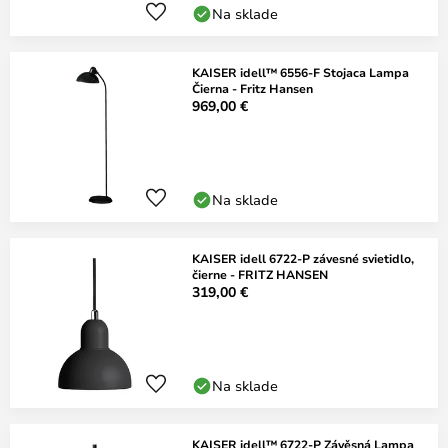
Na sklade
KAISER idell™ 6556-F Stojaca Lampa
Čierna - Fritz Hansen
969,00 €
Na sklade
KAISER idell 6722-P závesné svietidlo,
čierne - FRITZ HANSEN
319,00 €
Na sklade
KAISER idell™ 6722-P Závěsná Lampa