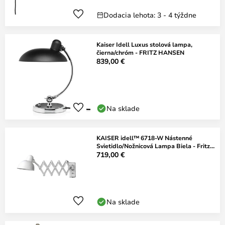
Dodacia lehota: 3 - 4 týždne
Kaiser Idell Luxus stolová lampa,
čierna/chróm - FRITZ HANSEN
839,00 €
Na sklade
KAISER idell™ 6718-W Nástenné
Svietidlo/Nožnicová Lampa Biela - Fritz
Hansen
719,00 €
Na sklade