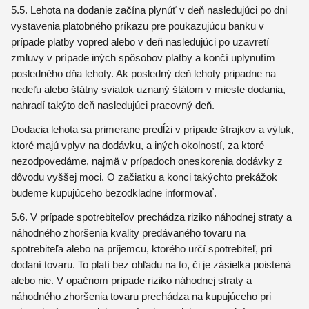
5.5. Lehota na dodanie začína plynúť v deň nasledujúci po dni
vystavenia platobného príkazu pre poukazujúcu banku v
prípade platby vopred alebo v deň nasledujúci po uzavretí
zmluvy v prípade iných spôsobov platby a končí uplynutím
posledného dňa lehoty. Ak posledný deň lehoty pripadne na
nedeľu alebo štátny sviatok uznaný štátom v mieste dodania,
nahradí takýto deň nasledujúci pracovný deň.
Dodacia lehota sa primerane predĺži v prípade štrajkov a výluk,
ktoré majú vplyv na dodávku, a iných okolností, za ktoré
nezodpovedáme, najmä v prípadoch oneskorenia dodávky z
dôvodu vyššej moci. O začiatku a konci takýchto prekážok
budeme kupujúceho bezodkladne informovať.
5.6. V prípade spotrebiteľov prechádza riziko náhodnej straty a
náhodného zhoršenia kvality predávaného tovaru na
spotrebiteľa alebo na príjemcu, ktorého určí spotrebiteľ, pri
dodaní tovaru. To platí bez ohľadu na to, či je zásielka poistená
alebo nie. V opačnom prípade riziko náhodnej straty a
náhodného zhoršenia tovaru prechádza na kupujúceho pri