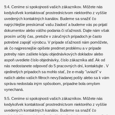
9.4. Ceníme si spokojnosti vašich zákazníkov. Môžete nás
kedykoľvek kontaktovať prostredníctvom niektorého z vyššie
uvedených kontaktných kanálov. Budeme sa snažiť čo
najrýchlejšie preskúmať vašu žiadosť a budeme vás po prijatí
dokumentov alebo vášho podania či sťažnosti. Dajte nám však
prosím určitý čas, pretože v záručných prípadoch je často
potrebné zapojiť výrobcu. V prípade sťažností nám pomôžete,
ak čo najpresnejšie opíšete predmet problému a v prípade
potreby nám zašlete kópiu objednávkových dokladov alebo
aspoň uvediete číslo objednávky, číslo zákazníka atď. Ak od
nás nedostanete odpoveď do 5 pracovných dní, kontaktujte . V
ojedinelých prípadoch sa mohlo stať, že e-maily "uviazli" v
našich alebo vašich filtroch nevyžiadanej pošty alebo sa k vám
správa nedostala iným spôsobom, prípadne bola omylom
vynechaná.
9.5. Ceníme si spokojnosti vašich zákazníkov. Môžete nás
kedykoľvek kontaktovať prostredníctvom niektorého z vyššie
uvedených kontaktných kanálov. Budeme sa snažiť čo