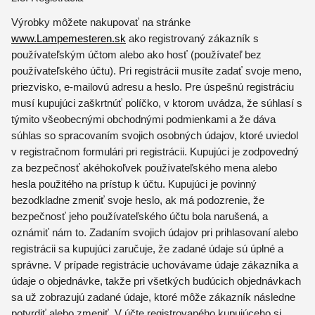
Výrobky môžete nakupovať na stránke
www.Lampemesteren.sk
ako registrovaný zákazník s
používateľským účtom alebo ako hosť (používateľ bez
používateľského účtu). Pri registrácii musíte zadať svoje meno,
priezvisko, e-mailovú adresu a heslo. Pre úspešnú registráciu
musí kupujúci zaškrtnúť políčko, v ktorom uvádza, že súhlasí s
týmito všeobecnými obchodnými podmienkami a že dáva
súhlas so spracovaním svojich osobných údajov, ktoré uviedol
v registračnom formulári pri registrácii. Kupujúci je zodpovedný
za bezpečnosť akéhokoľvek používateľského mena alebo
hesla použitého na prístup k účtu. Kupujúci je povinný
bezodkladne zmeniť svoje heslo, ak má podozrenie, že
bezpečnosť jeho používateľského účtu bola narušená, a
oznámiť nám to. Zadaním svojich údajov pri prihlasovaní alebo
registrácii sa kupujúci zaručuje, že zadané údaje sú úplné a
správne. V prípade registrácie uchovávame údaje zákazníka a
údaje o objednávke, takže pri všetkých budúcich objednávkach
sa už zobrazujú zadané údaje, ktoré môže zákazník následne
potvrdiť alebo zmeniť. V účte registrovaného kupujúceho si