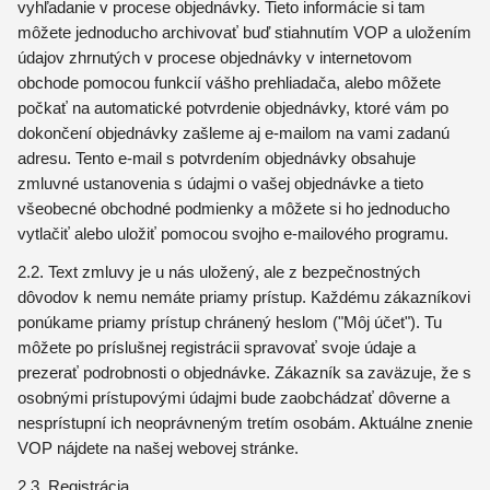
vyhľadanie v procese objednávky. Tieto informácie si tam
môžete jednoducho archivovať buď stiahnutím VOP a uložením
údajov zhrnutých v procese objednávky v internetovom
obchode pomocou funkcií vášho prehliadača, alebo môžete
počkať na automatické potvrdenie objednávky, ktoré vám po
dokončení objednávky zašleme aj e-mailom na vami zadanú
adresu. Tento e-mail s potvrdením objednávky obsahuje
zmluvné ustanovenia s údajmi o vašej objednávke a tieto
všeobecné obchodné podmienky a môžete si ho jednoducho
vytlačiť alebo uložiť pomocou svojho e-mailového programu.
2.2. Text zmluvy je u nás uložený, ale z bezpečnostných
dôvodov k nemu nemáte priamy prístup. Každému zákazníkovi
ponúkame priamy prístup chránený heslom ("Môj účet"). Tu
môžete po príslušnej registrácii spravovať svoje údaje a
prezerať podrobnosti o objednávke. Zákazník sa zaväzuje, že s
osobnými prístupovými údajmi bude zaobchádzať dôverne a
nesprístupní ich neoprávneným tretím osobám. Aktuálne znenie
VOP nájdete na našej webovej stránke.
2.3. Registrácia