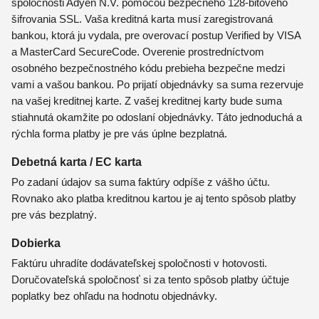
spoločnosti Adyen N.V. pomocou bezpečného 128-bitového
šifrovania SSL. Vaša kreditná karta musí zaregistrovaná
bankou, ktorá ju vydala, pre overovací postup Verified by VISA
a MasterCard SecureCode. Overenie prostredníctvom
osobného bezpečnostného kódu prebieha bezpečne medzi
vami a vašou bankou. Po prijatí objednávky sa suma rezervuje
na vašej kreditnej karte. Z vašej kreditnej karty bude suma
stiahnutá okamžite po odoslaní objednávky. Táto jednoduchá a
rýchla forma platby je pre vás úplne bezplatná.
Debetná karta / EC karta
Po zadaní údajov sa suma faktúry odpíše z vášho účtu.
Rovnako ako platba kreditnou kartou je aj tento spôsob platby
pre vás bezplatný.
Dobierka
Faktúru uhradíte dodávateľskej spoločnosti v hotovosti.
Doručovateľská spoločnosť si za tento spôsob platby účtuje
poplatky bez ohľadu na hodnotu objednávky.