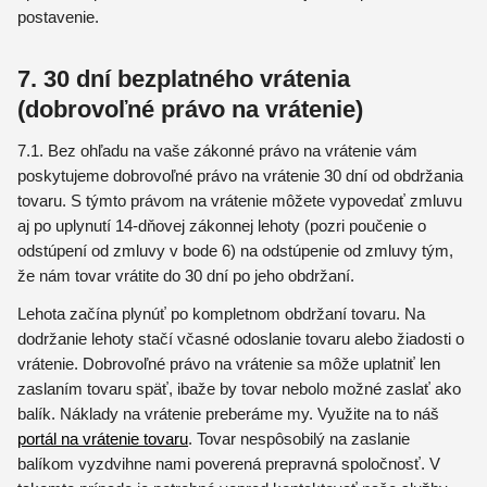
postavenie.
7. 30 dní bezplatného vrátenia
(dobrovoľné právo na vrátenie)
7.1. Bez ohľadu na vaše zákonné právo na vrátenie vám
poskytujeme dobrovoľné právo na vrátenie 30 dní od obdržania
tovaru. S týmto právom na vrátenie môžete vypovedať zmluvu
aj po uplynutí 14-dňovej zákonnej lehoty (pozri poučenie o
odstúpení od zmluvy v bode 6) na odstúpenie od zmluvy tým,
že nám tovar vrátite do 30 dní po jeho obdržaní.
Lehota začína plynúť po kompletnom obdržaní tovaru. Na
dodržanie lehoty stačí včasné odoslanie tovaru alebo žiadosti o
vrátenie. Dobrovoľné právo na vrátenie sa môže uplatniť len
zaslaním tovaru späť, ibaže by tovar nebolo možné zaslať ako
balík. Náklady na vrátenie preberáme my. Využite na to náš
portál na vrátenie tovaru
. Tovar nespôsobilý na zaslanie
balíkom vyzdvihne nami poverená prepravná spoločnosť. V