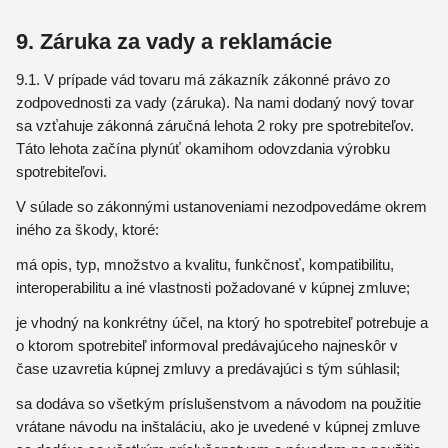
9. Záruka za vady a reklamácie
9.1. V prípade vád tovaru má zákazník zákonné právo zo
zodpovednosti za vady (záruka). Na nami dodaný nový tovar
sa vzťahuje zákonná záručná lehota 2 roky pre spotrebiteľov.
Táto lehota začína plynúť okamihom odovzdania výrobku
spotrebiteľovi.
V súlade so zákonnými ustanoveniami nezodpovedáme okrem
iného za škody, ktoré:
má opis, typ, množstvo a kvalitu, funkčnosť, kompatibilitu,
interoperabilitu a iné vlastnosti požadované v kúpnej zmluve;
je vhodný na konkrétny účel, na ktorý ho spotrebiteľ potrebuje a
o ktorom spotrebiteľ informoval predávajúceho najneskôr v
čase uzavretia kúpnej zmluvy a predávajúci s tým súhlasil;
sa dodáva so všetkým príslušenstvom a návodom na použitie
vrátane návodu na inštaláciu, ako je uvedené v kúpnej zmluve