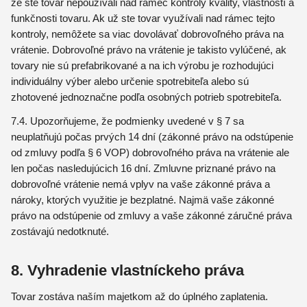
že ste tovar nepoužívali nad rámec kontroly kvality, vlastností a
funkčnosti tovaru. Ak už ste tovar využívali nad rámec tejto
kontroly, nemôžete sa viac dovolávať dobrovoľného práva na
vrátenie. Dobrovoľné právo na vrátenie je takisto vylúčené, ak
tovary nie sú prefabrikované a na ich výrobu je rozhodujúci
individuálny výber alebo určenie spotrebiteľa alebo sú
zhotovené jednoznačne podľa osobných potrieb spotrebiteľa.
7.4. Upozorňujeme, že podmienky uvedené v § 7 sa
neuplatňujú počas prvých 14 dní (zákonné právo na odstúpenie
od zmluvy podľa § 6 VOP) dobrovoľného práva na vrátenie ale
len počas nasledujúcich 16 dní. Zmluvne priznané právo na
dobrovoľné vrátenie nemá vplyv na vaše zákonné práva a
nároky, ktorých využitie je bezplatné. Najmä vaše zákonné
právo na odstúpenie od zmluvy a vaše zákonné záručné práva
zostávajú nedotknuté.
8. Vyhradenie vlastníckeho práva
Tovar zostáva naším majetkom až do úplného zaplatenia.