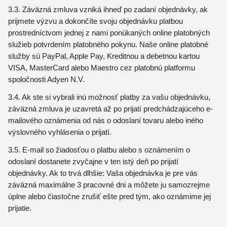
3.3. Záväzná zmluva vzniká ihneď po zadaní objednávky, ak
prijmete výzvu a dokončíte svoju objednávku platbou
prostredníctvom jednej z nami ponúkaných online platobných
služieb potvrdením platobného pokynu. Naše online platobné
služby sú PayPal, Apple Pay, Kreditnou a debetnou kartou
VISA, MasterCard alebo Maestro cez platobnú platformu
spoločnosti Adyen N.V.
3.4. Ak ste si vybrali inú možnosť platby za vašu objednávku,
záväzná zmluva je uzavretá až po prijatí predchádzajúceho e-
mailového oznámenia od nás o odoslaní tovaru alebo iného
výslovného vyhlásenia o prijatí.
3.5. E-mail so žiadosťou o platbu alebo s oznámením o
odoslaní dostanete zvyčajne v ten istý deň po prijatí
objednávky. Ak to trvá dlhšie: Vaša objednávka je pre vás
záväzná maximálne 3 pracovné dni a môžete ju samozrejme
úplne alebo čiastočne zrušiť ešte pred tým, ako oznámime jej
prijatie.