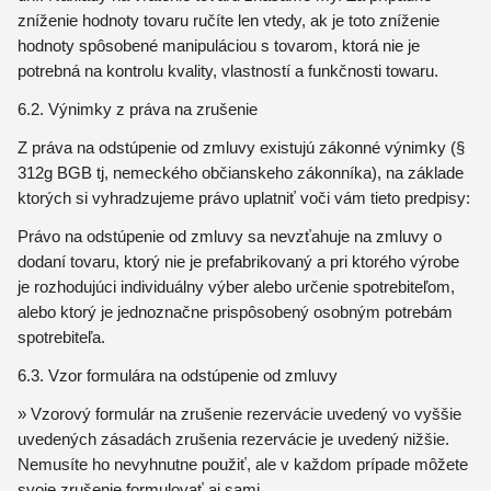
zníženie hodnoty tovaru ručíte len vtedy, ak je toto zníženie
hodnoty spôsobené manipuláciou s tovarom, ktorá nie je
potrebná na kontrolu kvality, vlastností a funkčnosti towaru.
6.2. Výnimky z práva na zrušenie
Z práva na odstúpenie od zmluvy existujú zákonné výnimky (§
312g BGB tj, nemeckého občianskeho zákonníka), na základe
ktorých si vyhradzujeme právo uplatniť voči vám tieto predpisy:
Právo na odstúpenie od zmluvy sa nevzťahuje na zmluvy o
dodaní tovaru, ktorý nie je prefabrikovaný a pri ktorého výrobe
je rozhodujúci individuálny výber alebo určenie spotrebiteľom,
alebo ktorý je jednoznačne prispôsobený osobným potrebám
spotrebiteľa.
6.3. Vzor formulára na odstúpenie od zmluvy
» Vzorový formulár na zrušenie rezervácie uvedený vo vyššie
uvedených zásadách zrušenia rezervácie je uvedený nižšie.
Nemusíte ho nevyhnutne použiť, ale v každom prípade môžete
svoje zrušenie formulovať aj sami.