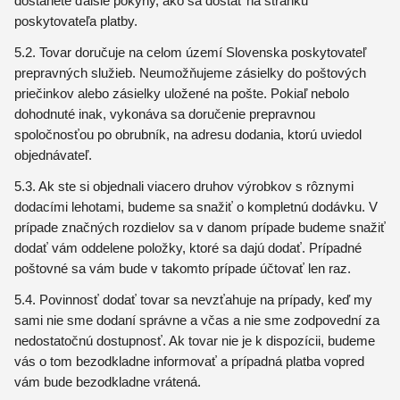
dostanete ďalšie pokyny, ako sa dostať na stránku
poskytovateľa platby.
5.2. Tovar doručuje na celom území Slovenska poskytovateľ
prepravných služieb. Neumožňujeme zásielky do poštových
priečinkov alebo zásielky uložené na pošte. Pokiaľ nebolo
dohodnuté inak, vykonáva sa doručenie prepravnou
spoločnosťou po obrubník, na adresu dodania, ktorú uviedol
objednávateľ.
5.3. Ak ste si objednali viacero druhov výrobkov s rôznymi
dodacími lehotami, budeme sa snažiť o kompletnú dodávku. V
prípade značných rozdielov sa v danom prípade budeme snažiť
dodať vám oddelene položky, ktoré sa dajú dodať. Prípadné
poštovné sa vám bude v takomto prípade účtovať len raz.
5.4. Povinnosť dodať tovar sa nevzťahuje na prípady, keď my
sami nie sme dodaní správne a včas a nie sme zodpovední za
nedostatočnú dostupnosť. Ak tovar nie je k dispozícii, budeme
vás o tom bezodkladne informovať a prípadná platba vopred
vám bude bezodkladne vrátená.