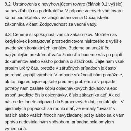
9.2. Ustanovenia o nevyhovujúcom tovare (článok 9.1 vyššie)
sa nevzťahujú na podnikateľov. V prípade vecných vád tovaru
sa na podnikateľov vzťahujú ustanovenia Občianskeho
zákonníka v časti Zodpovednosť za vecné vady.
9.3. Ceníme si spokojnosti vašich zákazníkov. Môžete nás
kedykoľvek kontaktovať prostredníctvom niektorého z vyššie
uvedených kontaktných kanálov. Budeme sa snažiť čo
najrýchlejšie preskúmať vašu žiadosť a budeme vás po prijatí
dokumentov alebo vášho podania či sťažnosti. Dajte nám však
prosím určitý čas, pretože v záručných prípadoch je často
potrebné zapojiť výrobcu. V prípade sťažností nám pomôžete,
ak čo najpresnejšie opíšete predmet problému a v prípade
potreby nám zašlete kópiu objednávkových dokladov alebo
aspoň uvediete číslo objednávky, číslo zákazníka atď. Ak od
nás nedostanete odpoveď do 5 pracovných dní, kontaktujte . V
ojedinelých prípadoch sa mohlo stať, že e-maily "uviazli" v
našich alebo vašich filtroch nevyžiadanej pošty alebo sa k vám
správa nedostala iným spôsobom, prípadne bola omylom
vynechaná.