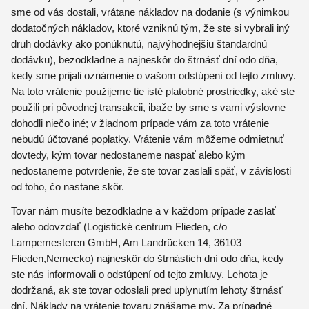
sme od vás dostali, vrátane nákladov na dodanie (s výnimkou
dodatočných nákladov, ktoré vzniknú tým, že ste si vybrali iný
druh dodávky ako ponúknutú, najvýhodnejšiu štandardnú
dodávku), bezodkladne a najneskôr do štrnásť dní odo dňa,
kedy sme prijali oznámenie o vašom odstúpení od tejto zmluvy.
Na toto vrátenie použijeme tie isté platobné prostriedky, aké ste
použili pri pôvodnej transakcii, ibaže by sme s vami výslovne
dohodli niečo iné; v žiadnom prípade vám za toto vrátenie
nebudú účtované poplatky. Vrátenie vám môžeme odmietnuť
dovtedy, kým tovar nedostaneme naspäť alebo kým
nedostaneme potvrdenie, že ste tovar zaslali späť, v závislosti
od toho, čo nastane skôr.
Tovar nám musíte bezodkladne a v každom prípade zaslať
alebo odovzdať (Logistické centrum Flieden, c/o
Lampemesteren GmbH, Am Landrücken 14, 36103
Flieden,Nemecko) najneskôr do štrnástich dní odo dňa, kedy
ste nás informovali o odstúpení od tejto zmluvy. Lehota je
dodržaná, ak ste tovar odoslali pred uplynutím lehoty štrnásť
dní. Náklady na vrátenie tovaru znášame my. Za prípadné