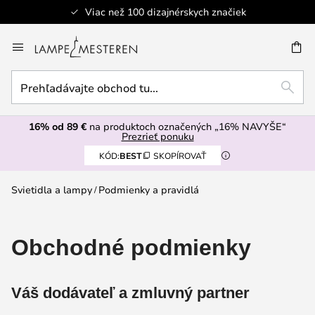
Bezpečná platba
Skip
to
AŤ
Content
Prehľadávajte
HĽAD
obchod
tu...
16% od 89 €
na produktoch označených „16% NAVYŠE“
Prezrieť ponuku
KÓD:
BEST
SKOPÍROVAŤ
Svietidla a lampy
Podmienky a pravidlá
Obchodné podmienky
Váš dodávateľ a zmluvný partner