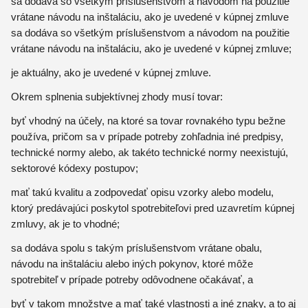
sa dodáva so všetkým príslušenstvom a návodom na použitie
vrátane návodu na inštaláciu, ako je uvedené v kúpnej zmluve
sa dodáva so všetkým príslušenstvom a návodom na použitie
vrátane návodu na inštaláciu, ako je uvedené v kúpnej zmluve;
je aktuálny, ako je uvedené v kúpnej zmluve.
Okrem splnenia subjektívnej zhody musí tovar:
byť vhodný na účely, na ktoré sa tovar rovnakého typu bežne
používa, pričom sa v prípade potreby zohľadnia iné predpisy,
technické normy alebo, ak takéto technické normy neexistujú,
sektorové kódexy postupov;
mať takú kvalitu a zodpovedať opisu vzorky alebo modelu,
ktorý predávajúci poskytol spotrebiteľovi pred uzavretím kúpnej
zmluvy, ak je to vhodné;
sa dodáva spolu s takým príslušenstvom vrátane obalu,
návodu na inštaláciu alebo iných pokynov, ktoré môže
spotrebiteľ v prípade potreby odôvodnene očakávať, a
byť v takom množstve a mať také vlastnosti a iné znaky, a to aj