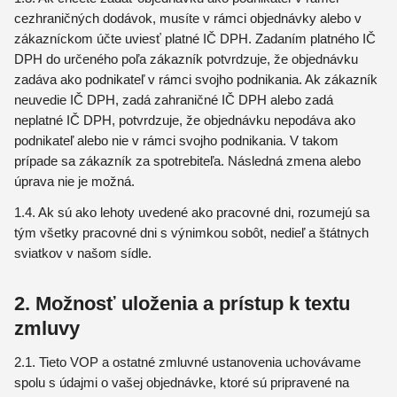
cezhraničných dodávok, musíte v rámci objednávky alebo v
zákazníckom účte uviesť platné IČ DPH. Zadaním platného IČ
DPH do určeného poľa zákazník potvrdzuje, že objednávku
zadáva ako podnikateľ v rámci svojho podnikania. Ak zákazník
neuvedie IČ DPH, zadá zahraničné IČ DPH alebo zadá
neplatné IČ DPH, potvrdzuje, že objednávku nepodáva ako
podnikateľ alebo nie v rámci svojho podnikania. V takom
prípade sa zákazník za spotrebiteľa. Následná zmena alebo
úprava nie je možná.
1.4. Ak sú ako lehoty uvedené ako pracovné dni, rozumejú sa
tým všetky pracovné dni s výnimkou sobôt, nedieľ a štátnych
sviatkov v našom sídle.
2. Možnosť uloženia a prístup k textu
zmluvy
2.1. Tieto VOP a ostatné zmluvné ustanovenia uchovávame
spolu s údajmi o vašej objednávke, ktoré sú pripravené na