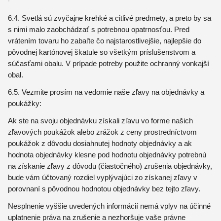
6.4. Svetlá sú zvyčajne krehké a citlivé predmety, a preto by sa
s nimi malo zaobchádzať s potrebnou opatrnosťou. Pred
vrátením tovaru ho zabaľte čo najstarostlivejšie, najlepšie do
pôvodnej kartónovej škatule so všetkým príslušenstvom a
súčasťami obalu. V prípade potreby použite ochranný vonkajší
obal.
6.5. Vezmite prosím na vedomie naše zľavy na objednávky a
poukážky:
Ak ste na svoju objednávku získali zľavu vo forme našich
zľavových poukážok alebo zrážok z ceny prostredníctvom
poukážok z dôvodu dosiahnutej hodnoty objednávky a ak
hodnota objednávky klesne pod hodnotu objednávky potrebnú
na získanie zľavy z dôvodu (čiastočného) zrušenia objednávky,
bude vám účtovaný rozdiel vyplývajúci zo získanej zľavy v
porovnaní s pôvodnou hodnotou objednávky bez tejto zľavy.
Nesplnenie vyššie uvedených informácií nemá vplyv na účinné
uplatnenie práva na zrušenie a nezhoršuje vaše právne