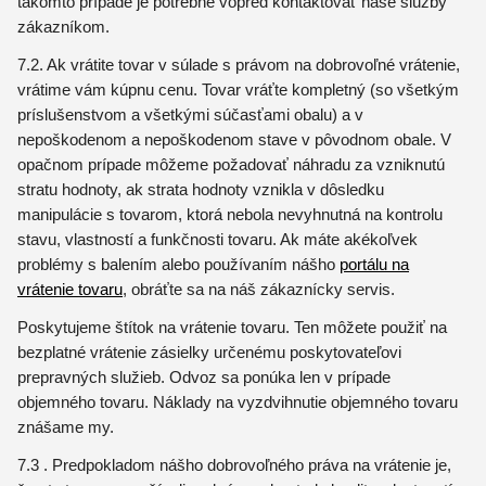
takomto prípade je potrebné vopred kontaktovať naše služby
zákazníkom.
7.2. Ak vrátite tovar v súlade s právom na dobrovoľné vrátenie,
vrátime vám kúpnu cenu. Tovar vráťte kompletný (so všetkým
príslušenstvom a všetkými súčasťami obalu) a v
nepoškodenom a nepoškodenom stave v pôvodnom obale. V
opačnom prípade môžeme požadovať náhradu za vzniknutú
stratu hodnoty, ak strata hodnoty vznikla v dôsledku
manipulácie s tovarom, ktorá nebola nevyhnutná na kontrolu
stavu, vlastností a funkčnosti tovaru. Ak máte akékoľvek
problémy s balením alebo používaním nášho
portálu na
vrátenie tovaru
, obráťte sa na náš zákaznícky servis.
Poskytujeme štítok na vrátenie tovaru. Ten môžete použiť na
bezplatné vrátenie zásielky určenému poskytovateľovi
prepravných služieb. Odvoz sa ponúka len v prípade
objemného tovaru. Náklady na vyzdvihnutie objemného tovaru
znášame my.
7.3 . Predpokladom nášho dobrovoľného práva na vrátenie je,