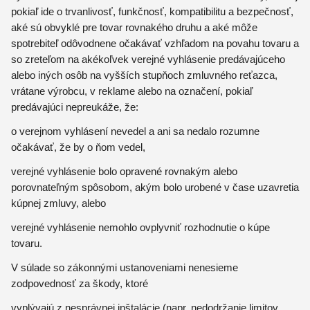
pokiaľ ide o trvanlivosť, funkčnosť, kompatibilitu a bezpečnosť,
aké sú obvyklé pre tovar rovnakého druhu a aké môže
spotrebiteľ odôvodnene očakávať vzhľadom na povahu tovaru a
so zreteľom na akékoľvek verejné vyhlásenie predávajúceho
alebo iných osôb na vyšších stupňoch zmluvného reťazca,
vrátane výrobcu, v reklame alebo na označení, pokiaľ
predávajúci nepreukáže, že:
o verejnom vyhlásení nevedel a ani sa nedalo rozumne
očakávať, že by o ňom vedel,
verejné vyhlásenie bolo opravené rovnakým alebo
porovnateľným spôsobom, akým bolo urobené v čase uzavretia
kúpnej zmluvy, alebo
verejné vyhlásenie nemohlo ovplyvniť rozhodnutie o kúpe
tovaru.
V súlade so zákonnými ustanoveniami nenesieme
zodpovednosť za škody, ktoré
vyplývajú z nesprávnej inštalácie (napr. nedodržanie limitov