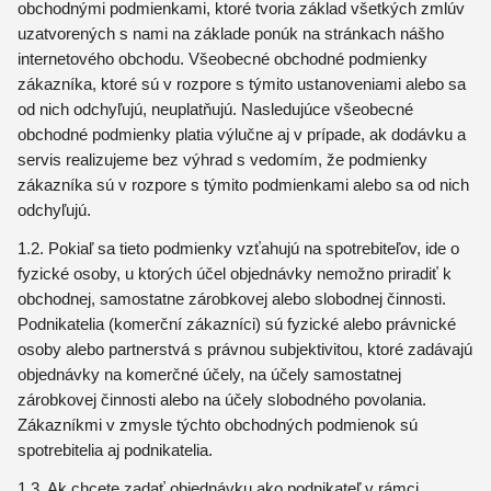
obchodnými podmienkami, ktoré tvoria základ všetkých zmlúv
uzatvorených s nami na základe ponúk na stránkach nášho
internetového obchodu. Všeobecné obchodné podmienky
zákazníka, ktoré sú v rozpore s týmito ustanoveniami alebo sa
od nich odchyľujú, neuplatňujú. Nasledujúce všeobecné
obchodné podmienky platia výlučne aj v prípade, ak dodávku a
servis realizujeme bez výhrad s vedomím, že podmienky
zákazníka sú v rozpore s týmito podmienkami alebo sa od nich
odchyľujú.
1.2. Pokiaľ sa tieto podmienky vzťahujú na spotrebiteľov, ide o
fyzické osoby, u ktorých účel objednávky nemožno priradiť k
obchodnej, samostatne zárobkovej alebo slobodnej činnosti.
Podnikatelia (komerční zákazníci) sú fyzické alebo právnické
osoby alebo partnerstvá s právnou subjektivitou, ktoré zadávajú
objednávky na komerčné účely, na účely samostatnej
zárobkovej činnosti alebo na účely slobodného povolania.
Zákazníkmi v zmysle týchto obchodných podmienok sú
spotrebitelia aj podnikatelia.
1.3. Ak chcete zadať objednávku ako podnikateľ v rámci