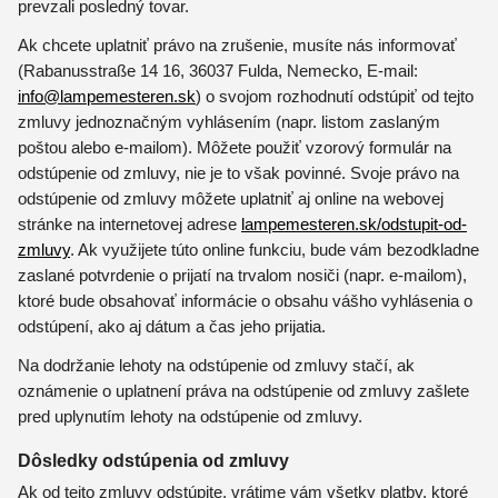
prevzali posledný tovar.
Ak chcete uplatniť právo na zrušenie, musíte nás informovať
(Rabanusstraße 14 16, 36037 Fulda, Nemecko, E-mail:
info@lampemesteren.sk
) o svojom rozhodnutí odstúpiť od tejto
zmluvy jednoznačným vyhlásením (napr. listom zaslaným
poštou alebo e-mailom). Môžete použiť vzorový formulár na
odstúpenie od zmluvy, nie je to však povinné. Svoje právo na
odstúpenie od zmluvy môžete uplatniť aj online na webovej
stránke na internetovej adrese
lampemesteren.sk/odstupit-od-
zmluvy
. Ak využijete túto online funkciu, bude vám bezodkladne
zaslané potvrdenie o prijatí na trvalom nosiči (napr. e-mailom),
ktoré bude obsahovať informácie o obsahu vášho vyhlásenia o
odstúpení, ako aj dátum a čas jeho prijatia.
Na dodržanie lehoty na odstúpenie od zmluvy stačí, ak
oznámenie o uplatnení práva na odstúpenie od zmluvy zašlete
pred uplynutím lehoty na odstúpenie od zmluvy.
Dôsledky odstúpenia od zmluvy
Ak od tejto zmluvy odstúpite, vrátime vám všetky platby, ktoré