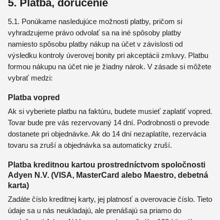
5. Platba, doručenie
5.1. Ponúkame nasledujúce možnosti platby, pričom si
vyhradzujeme právo odvolať sa na iné spôsoby platby
namiesto spôsobu platby nákup na účet v závislosti od
výsledku kontroly úverovej bonity pri akceptácii zmluvy. Platbu
formou nákupu na účet nie je žiadny nárok. V zásade si môžete
vybrať medzi:
Platba vopred
Ak si vyberiete platbu na faktúru, budete musieť zaplatiť vopred.
Tovar bude pre vás rezervovaný 14 dní. Podrobnosti o prevode
dostanete pri objednávke. Ak do 14 dní nezaplatíte, rezervácia
tovaru sa zruší a objednávka sa automaticky zruší.
Platba kreditnou kartou prostredníctvom spoločnosti
Adyen N.V. (VISA, MasterCard alebo Maestro, debetná
karta)
Zadáte číslo kreditnej karty, jej platnosť a overovacie číslo. Tieto
údaje sa u nás neukladajú, ale prenášajú sa priamo do