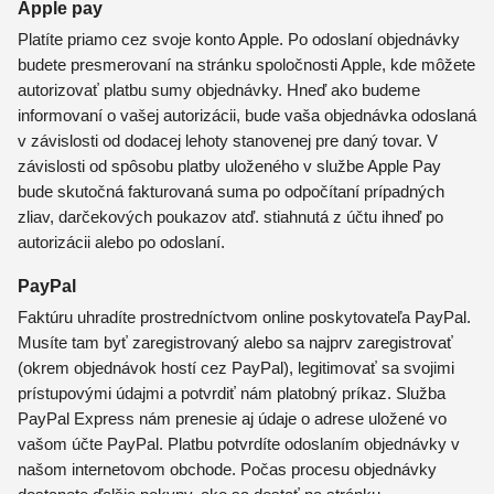
Apple pay
Platíte priamo cez svoje konto Apple. Po odoslaní objednávky
budete presmerovaní na stránku spoločnosti Apple, kde môžete
autorizovať platbu sumy objednávky. Hneď ako budeme
informovaní o vašej autorizácii, bude vaša objednávka odoslaná
v závislosti od dodacej lehoty stanovenej pre daný tovar. V
závislosti od spôsobu platby uloženého v službe Apple Pay
bude skutočná fakturovaná suma po odpočítaní prípadných
zliav, darčekových poukazov atď. stiahnutá z účtu ihneď po
autorizácii alebo po odoslaní.
PayPal
Faktúru uhradíte prostredníctvom online poskytovateľa PayPal.
Musíte tam byť zaregistrovaný alebo sa najprv zaregistrovať
(okrem objednávok hostí cez PayPal), legitimovať sa svojimi
prístupovými údajmi a potvrdiť nám platobný príkaz. Služba
PayPal Express nám prenesie aj údaje o adrese uložené vo
vašom účte PayPal. Platbu potvrdíte odoslaním objednávky v
našom internetovom obchode. Počas procesu objednávky