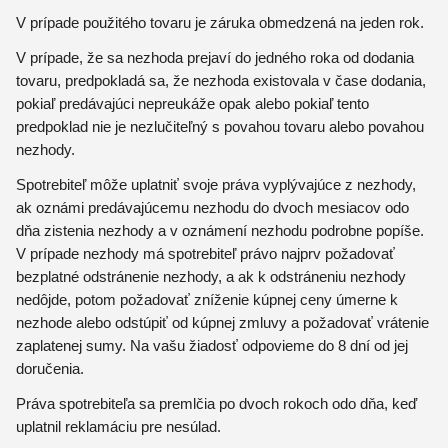
V prípade použitého tovaru je záruka obmedzená na jeden rok.
V prípade, že sa nezhoda prejaví do jedného roka od dodania
tovaru, predpokladá sa, že nezhoda existovala v čase dodania,
pokiaľ predávajúci nepreukáže opak alebo pokiaľ tento
predpoklad nie je nezlučiteľný s povahou tovaru alebo povahou
nezhody.
Spotrebiteľ môže uplatniť svoje práva vyplývajúce z nezhody,
ak oznámi predávajúcemu nezhodu do dvoch mesiacov odo
dňa zistenia nezhody a v oznámení nezhodu podrobne popíše.
V prípade nezhody má spotrebiteľ právo najprv požadovať
bezplatné odstránenie nezhody, a ak k odstráneniu nezhody
nedôjde, potom požadovať zníženie kúpnej ceny úmerne k
nezhode alebo odstúpiť od kúpnej zmluvy a požadovať vrátenie
zaplatenej sumy. Na vašu žiadosť odpovieme do 8 dní od jej
doručenia.
Práva spotrebiteľa sa premlčia po dvoch rokoch odo dňa, keď
uplatnil reklamáciu pre nesúlad.