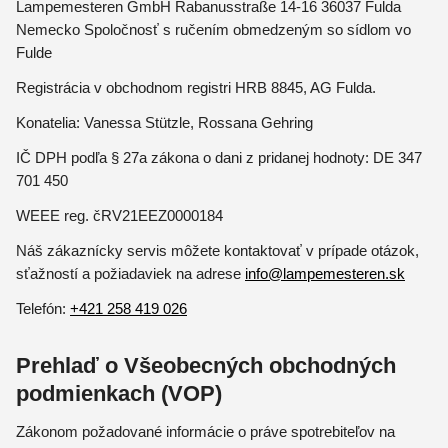
Lampemesteren GmbH Rabanusstraße 14-16 36037 Fulda
Nemecko Spoločnosť s ručením obmedzeným so sídlom vo
Fulde
Registrácia v obchodnom registri HRB 8845, AG Fulda.
Konatelia: Vanessa Stützle, Rossana Gehring
IČ DPH podľa § 27a zákona o dani z pridanej hodnoty: DE 347
701 450
WEEE reg. čRV21EEZ0000184
Náš zákaznícky servis môžete kontaktovať v prípade otázok,
sťažností a požiadaviek na adrese
info@lampemesteren.sk
Telefón:
+421 258 419 026
Prehlaď o Všeobecných obchodných
podmienkach (VOP)
Zákonom požadované informácie o práve spotrebiteľov na