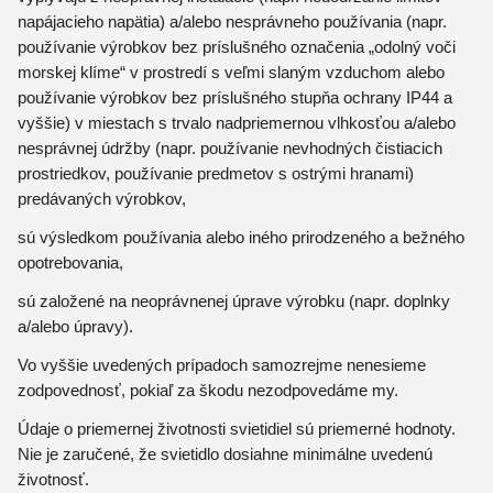
napájacieho napätia) a/alebo nesprávneho používania (napr.
používanie výrobkov bez príslušného označenia „odolný voči
morskej klíme“ v prostredí s veľmi slaným vzduchom alebo
používanie výrobkov bez príslušného stupňa ochrany IP44 a
vyššie) v miestach s trvalo nadpriemernou vlhkosťou a/alebo
nesprávnej údržby (napr. používanie nevhodných čistiacich
prostriedkov, používanie predmetov s ostrými hranami)
predávaných výrobkov,
sú výsledkom používania alebo iného prirodzeného a bežného
opotrebovania,
sú založené na neoprávnenej úprave výrobku (napr. doplnky
a/alebo úpravy).
Vo vyššie uvedených prípadoch samozrejme nenesieme
zodpovednosť, pokiaľ za škodu nezodpovedáme my.
Údaje o priemernej životnosti svietidiel sú priemerné hodnoty.
Nie je zaručené, že svietidlo dosiahne minimálne uvedenú
životnosť.