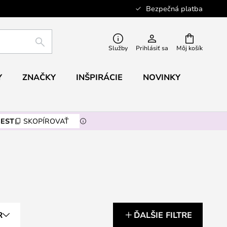
Bezpečná platba
HĽADAŤ
Služby
Prihlásiť sa
Môj košík
Y
ZNAČKY
INŠPIRÁCIE
NOVINKY
EST
SKOPÍROVAŤ
R
ĎALŠIE FILTRE