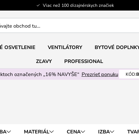
Viac než 100 dizajnérskych značiek
ajte
É OSVETLENIE
VENTILÁTORY
BYTOVÉ DOPLNK
ZĽAVY
PROFESSIONAL
uktoch označených „16% NAVYŠE“
Prezrieť ponuku
KÓD:
B
BA
MATERIÁL
CENA
IZBA
TVA