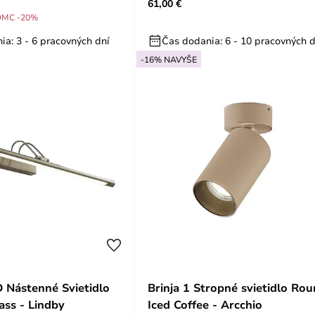
61,00 €
DMC -20%
ia: 3 - 6 pracovných dní
Čas dodania: 6 - 10 pracovných d
-16% NAVYŠE
D Nástenné Svietidlo
Brinja 1 Stropné svietidlo Ro
ass - Lindby
Iced Coffee - Arcchio