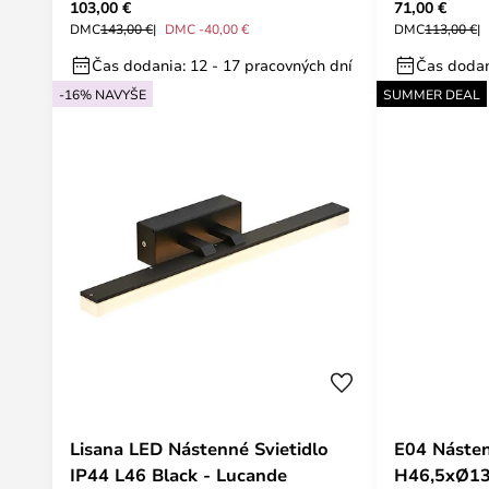
103,00 €
71,00 €
DMC
143,00 €
DMC -40,00 €
DMC
113,00 €
Čas dodania: 12 - 17 pracovných dní
Čas dodan
-16% NAVYŠE
SUMMER DEAL
Lisana LED Nástenné Svietidlo
E04 Násten
IP44 L46 Black - Lucande
H46,5xØ13,