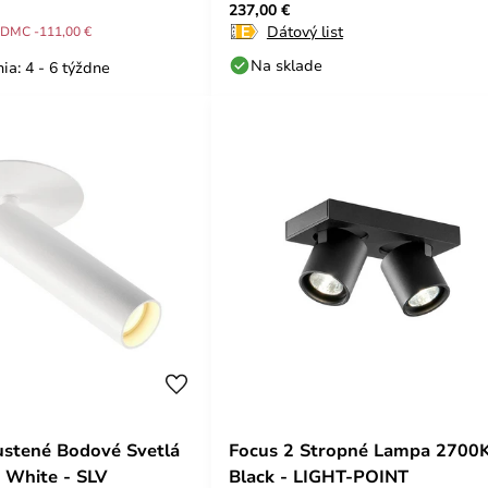
237,00 €
POINT
Dátový list
DMC -111,00 €
Na sklade
ia: 4 - 6 týždne
stené Bodové Svetlá
Focus 2 Stropné Lampa 2700
 White - SLV
Black - LIGHT-POINT