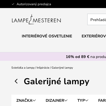
Skip
Autorizovaný predajca
to
Content
Prehľadáv
obchod
tu...
INTERIÉROVÉ OSVETLENIE
EXTERIÉROV
16% od 89 €
na prod
Svietidla a lampy
Inšpirácie
Galerijné lampy
Galerijné lampy
ZNAČKA
DIZAJNER
TYP
FAR