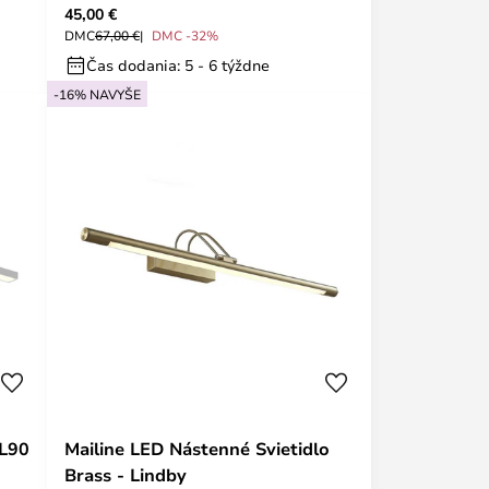
45,00 €
DMC
67,00 €
DMC -32%
Čas dodania: 5 - 6 týždne
-16% NAVYŠE
 L90
Mailine LED Nástenné Svietidlo
Brass - Lindby