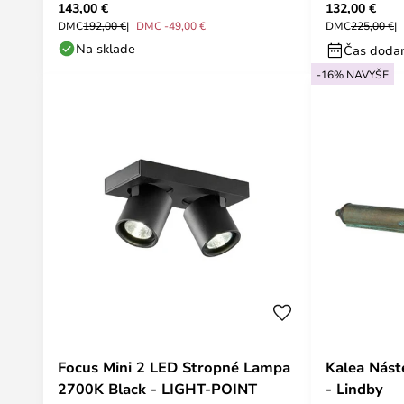
143,00 €
132,00 €
DMC
192,00 €
DMC -49,00 €
DMC
225,00 €
Na sklade
Čas dodan
-16% NAVYŠE
Focus Mini 2 LED Stropné Lampa
Kalea Nást
2700K Black - LIGHT-POINT
- Lindby