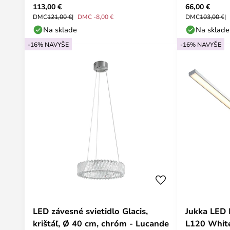
113,00 €
66,00 €
DMC
121,00 €
DMC -8,00 €
DMC
103,00 €
Na sklade
Na sklade
-16% NAVYŠE
-16% NAVYŠE
LED závesné svietidlo Glacis,
Jukka LED 
krištáľ, Ø 40 cm, chróm - Lucande
L120 Whit