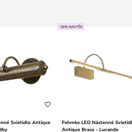
-16% NAVYŠE
enné Svietidlo Antique
Fehmke LED Nástenné Svietid
ndby
Antique Brass - Lucande