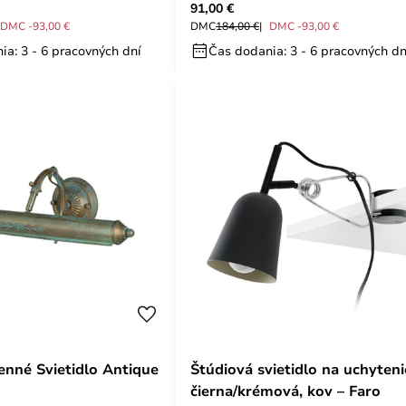
91,00 €
DMC -93,00 €
DMC
184,00 €
DMC -93,00 €
ia: 3 - 6 pracovných dní
Čas dodania: 3 - 6 pracovných dn
enné Svietidlo Antique
Štúdiová svietidlo na uchyteni
čierna/krémová, kov – Faro