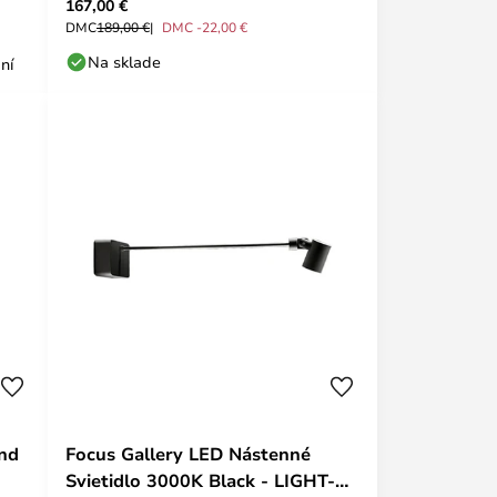
167,00 €
DMC
189,00 €
DMC -22,00 €
Na sklade
ní
und
Focus Gallery LED Nástenné
Svietidlo 3000K Black - LIGHT-