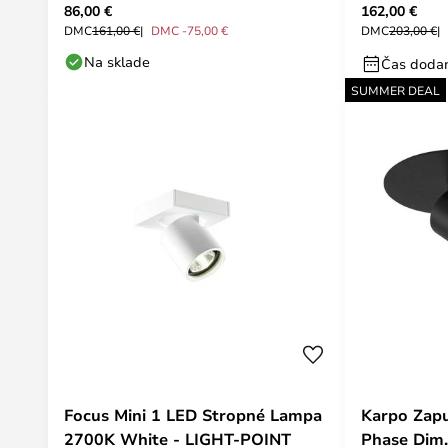
86,00 €
162,00 €
Lindby
DMC
161,00 €
DMC -75,00 €
DMC
203,00 €
Na sklade
Čas dodan
SUMMER DEAL
Focus Mini 1 LED Stropné Lampa
Karpo Zapu
2700K White - LIGHT-POINT
Phase Dim.