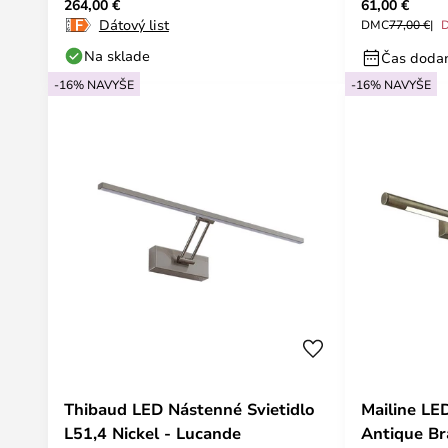
264,00 €
61,00 €
Dátový list
DMC
77,00 €
Na sklade
Čas dodan
-16% NAVYŠE
-16% NAVYŠE
Thibaud LED Nástenné Svietidlo
Mailine LE
L51,4 Nickel - Lucande
Antique Br