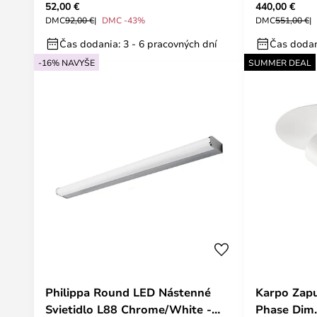
52,00 €
440,00 €
Luceplan
DMC
92,00 €
DMC -43%
DMC
551,00 €
Čas dodania: 3 - 6 pracovných dní
Čas dodan
-16% NAVYŠE
SUMMER DEAL
Philippa Round LED Nástenné
Karpo Zapu
Svietidlo L88 Chrome/White -
Phase Dim.