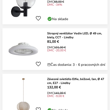
DMC
66,00 €
DMC -34%
Na sklade
Stropný ventilátor Vedin LED, Ø 49 cm,
biely, CCT - Lindby
81,00 €
DMC
101,00 €
DMC -20,00 €
Čas dodania: 3 - 6 pracovných dní
Závesné svietidlo Elfie, béžové, ľan, Ø 47
cm, E27 - Lindby
132,00 €
DMC
141,00 €
DMC -9,00 €