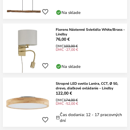
Na sklade
Florens Nástenné Svietidlo White/Brass -
Lindby
76,00 €
DMC
103,00 €
DMC -27,00 €
Na sklade
Stropné LED svetlo Lanira, CCT, Ø 50,
drevo, diaľkové ovládanie – Lindby
122,00 €
DMC
174,00 €
DMC -52,00 €
Čas dodania: 12 - 17 pracovných
dní