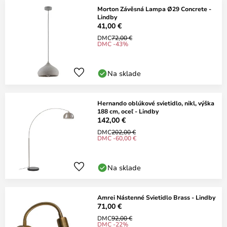
Morton Závěsná Lampa Ø29 Concrete -
Lindby
41,00 €
DMC
72,00 €
DMC -43%
Na sklade
Hernando oblúkové svietidlo, nikl, výška
188 cm, oceľ - Lindby
142,00 €
DMC
202,00 €
DMC -60,00 €
Na sklade
Amrei Nástenné Svietidlo Brass - Lindby
71,00 €
DMC
92,00 €
DMC -22%