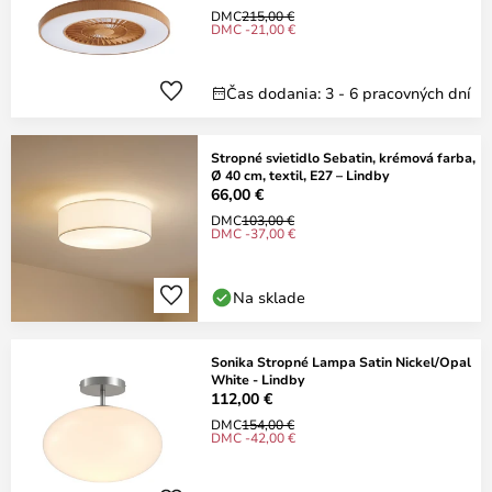
DMC
215,00 €
DMC -21,00 €
Čas dodania: 3 - 6 pracovných dní
Stropné svietidlo Sebatin, krémová farba,
Ø 40 cm, textil, E27 – Lindby
66,00 €
DMC
103,00 €
DMC -37,00 €
Na sklade
Sonika Stropné Lampa Satin Nickel/Opal
White - Lindby
112,00 €
DMC
154,00 €
DMC -42,00 €