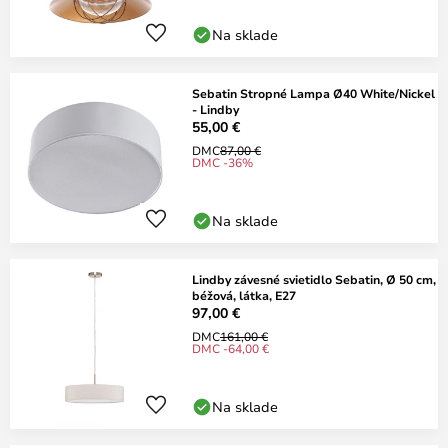
Na sklade
Sebatin Stropné Lampa Ø40 White/Nickel
- Lindby
55,00 €
DMC
87,00 €
DMC -36%
Na sklade
Lindby závesné svietidlo Sebatin, Ø 50 cm,
béžová, látka, E27
97,00 €
DMC
161,00 €
DMC -64,00 €
Na sklade