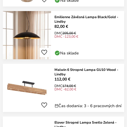
Na sklade
Emilienne Závěsná Lampa Black/Gold -
Lindby
82,00 €
DMC
205,00 €
DMC -123,00 €
Na sklade
Malwin 6 Stropné Lampa GU10 Wood -
Lindby
112,00 €
DMC
174,00 €
DMC -62,00 €
Čas dodania: 3 - 6 pracovných dní
Elover Stropné Lampa Svetlo Zelená -
Lindby