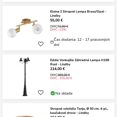
Elaina 2 Stropné Lampa Brass/Opal -
Lindby
55,00 €
DMC
72,00 €
DMC -23%
Čas dodania: 12 - 17 pracovných
dní
Eddie Vonkajšie Záhradná Lampa H198
Rust - Lindby
214,00 €
DMC
369,00 €
DMC -155,00 €
Na sklade
Stropné svietidlo Tanju, Ø 50 cm, 4-pl.,
kaučukové drevo – Lindby