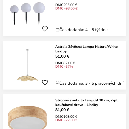
DMC
205,00 €
DMC -98,00 €
Čas dodania: 4 - 5 týždne
Astraia Závěsná Lampa Nature/White -
Lindby
51,00 €
DMC
82,00 €
DMC -37%
Čas dodania: 3 - 6 pracovných dní
Stropné svietidlo Tanju, Ø 30 cm, 2-pl.,
kaučukové drevo – Lindby
81,00 €
DMC
103,00 €
DMC -22,00 €