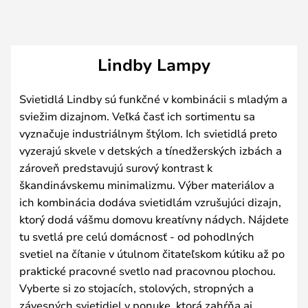
Lindby Lampy
Svietidlá Lindby sú funkčné v kombinácii s mladým a
sviežim dizajnom. Veľká časť ich sortimentu sa
vyznačuje industriálnym štýlom. Ich svietidlá preto
vyzerajú skvele v detských a tínedžerských izbách a
zároveň predstavujú surový kontrast k
škandinávskemu minimalizmu. Výber materiálov a
ich kombinácia dodáva svietidlám vzrušujúci dizajn,
ktorý dodá vášmu domovu kreatívny nádych. Nájdete
tu svetlá pre celú domácnosť - od pohodlných
svetiel na čítanie v útulnom čitateľskom kútiku až po
praktické pracovné svetlo nad pracovnou plochou.
Vyberte si zo stojacích, stolových, stropných a
závesných svietidiel v ponuke, ktorá zahŕňa aj