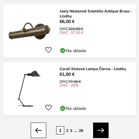
Joely Nástenné Svietidlo Antique Brass -
Lindby
66,00 €
DMC
103,00 €
DMC -37,00 €
Na sklade
Corali Stolová Lampa Čierna - Lindby
61,00 €
DMC
77,00 €
DMC -20%
Na sklade
Strana
1
2
3
...
28
Predchádzajúci
Ďalší