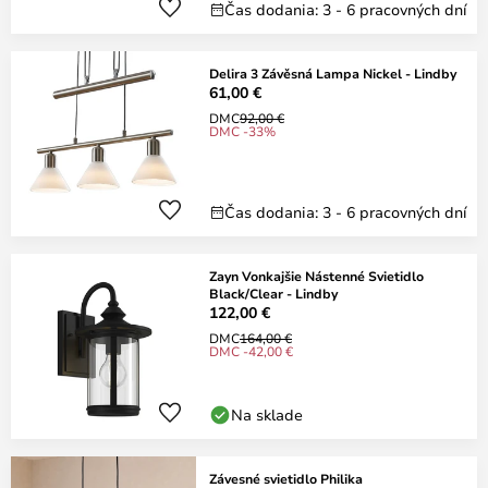
Čas dodania: 3 - 6 pracovných dní
Delira 3 Závěsná Lampa Nickel - Lindby
61,00 €
DMC
92,00 €
DMC -33%
Čas dodania: 3 - 6 pracovných dní
Zayn Vonkajšie Nástenné Svietidlo
Black/Clear - Lindby
122,00 €
DMC
164,00 €
DMC -42,00 €
Na sklade
Závesné svietidlo Philika