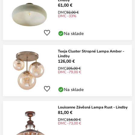
61,00 €
DMC
92,00 €
DMC -33%
Na sklade
Teeja Cluster Stropné Lampa Amber -
Lindby
126,00 €
DMC
205,00 €
DMC -79,00 €
Na sklade
Louisanne Závěsná Lampa Rust - Lindby
81,00 €
DMC
154,00 €
DMC -73,00 €