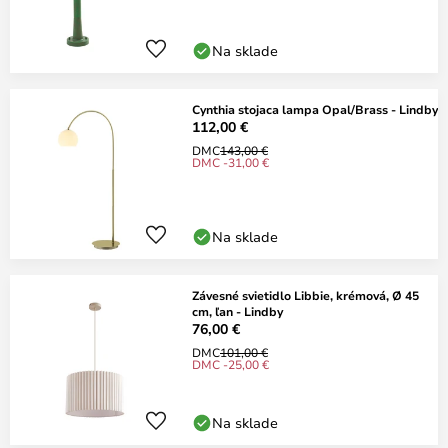
Na sklade
Cynthia stojaca lampa Opal/Brass - Lindby
112,00 €
DMC
143,00 €
DMC -31,00 €
Na sklade
Závesné svietidlo Libbie, krémová, Ø 45
cm, ľan - Lindby
76,00 €
DMC
101,00 €
DMC -25,00 €
Na sklade