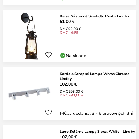
Raisa Nástenné Svietidlo Rust - Lindby
51,00 €
DMC
92,00 €
DMC -44%
Na sklade
Kardo 4 Stropné Lampa White/Chrome -
Lindby
102,00 €
DMC
195,00 €
DMC -93,00 €
Čas dodania: 3 - 6 pracovných dní
Lago Solárne Lampy 3 pcs. White - Lindby
107,00 €