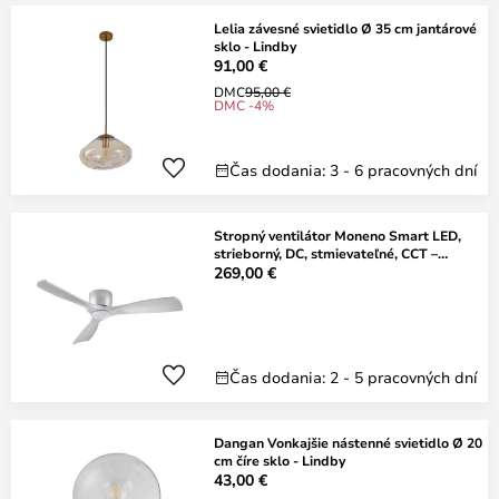
Lelia závesné svietidlo Ø 35 cm jantárové
sklo - Lindby
91,00 €
DMC
95,00 €
DMC -4%
Čas dodania: 3 - 6 pracovných dní
Stropný ventilátor Moneno Smart LED,
strieborný, DC, stmievateľné, CCT –
Lucande
269,00 €
Čas dodania: 2 - 5 pracovných dní
Dangan Vonkajšie nástenné svietidlo Ø 20
cm číre sklo - Lindby
43,00 €