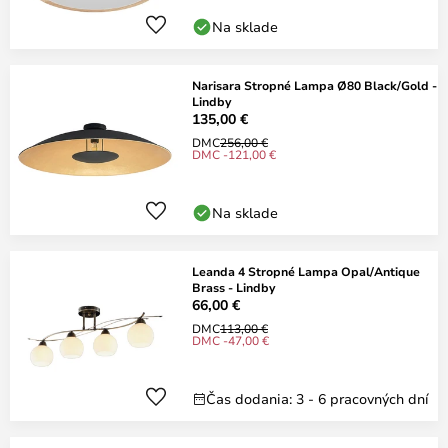
Na sklade
Narisara Stropné Lampa Ø80 Black/Gold -
Lindby
135,00 €
DMC
256,00 €
DMC -121,00 €
Na sklade
Leanda 4 Stropné Lampa Opal/Antique
Brass - Lindby
66,00 €
DMC
113,00 €
DMC -47,00 €
Čas dodania: 3 - 6 pracovných dní