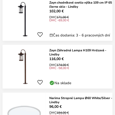
Zayn chodníkové svetlo výška 109 cm IP 65
čierne sklo - Lindby
102,00 €
DMC
171,00 €
DMC -69,00 €
Čas dodania: 3 - 6 pracovných dní
Zayn Záhradná Lampa H109 Hrdzavá -
Lindby
116,00 €
DMC
174,00 €
DMC -58,00 €
Na sklade
Narima Stropné Lampa Ø60 White/Silver -
Lindby
96,00 €
DMC
184,00 €