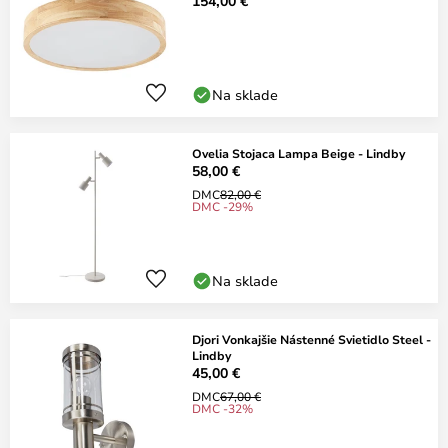
154,00 €
Na sklade
Ovelia Stojaca Lampa Beige - Lindby
58,00 €
DMC
82,00 €
DMC -29%
Na sklade
Djori Vonkajšie Nástenné Svietidlo Steel -
Lindby
45,00 €
DMC
67,00 €
DMC -32%