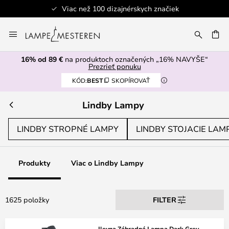
iek
Bezpečná platba
Skip
to
AŤ
Content
16% od 89 €
na produktoch označených „16% NAVYŠE“
Prezrieť ponuku
KÓD:
BEST
SKOPÍROVAŤ
Lindby Lampy
LINDBY STROPNÉ LAMPY
LINDBY STOJACIE LAM
Produkty
Viac o Lindby Lampy
1625 položky
FILTER
Ileyna Záhradná Lampa Dark Grey -