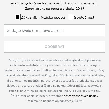
exkluzívnych zľavách a najnovších trendoch v osvetlení.
Zaregistrujte sa teraz a získajte
20 €
*
Zákazník – fyzická osoba
Spoločnosť
ODOBERAŤ
Zaregistrujte sa pre odber newsletra a dostávajte skvelé ponuky zo
sortimentu svetelných zdrojov a svietidiel, ventilátorov, solárnych
systémov a produktov pre inteligentnú domácnosť, zľavové kupóny, zľavy
na produkty alebo akciové balíčky, odporúčania a predstavenia produktov,
ako aj obsah od možných partnerov pre spoluprácu a prieskumy, ako aj
žiadosti o recenzie a odporúčania na nákup. Odber môžete kedykoľvek
zrušiť kliknutím na odkaz na odhlásenie, ktorý je súčasťou e-mailov.
Ďalšie informácie nájdete v pravidlách
ochrany osobných údajov
.
*minimálna hodnota objednávky je 249 €.