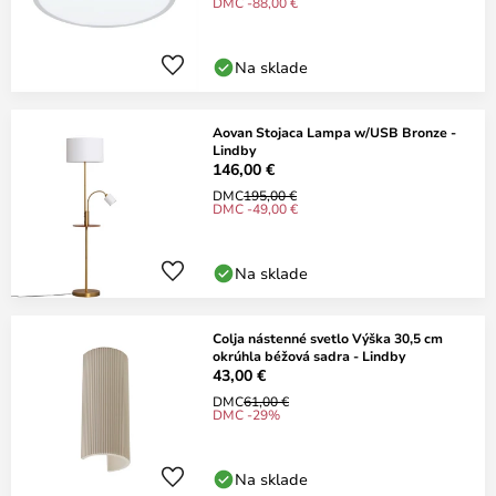
DMC -88,00 €
Na sklade
Aovan Stojaca Lampa w/USB Bronze -
Lindby
146,00 €
DMC
195,00 €
DMC -49,00 €
Na sklade
Colja nástenné svetlo Výška 30,5 cm
okrúhla béžová sadra - Lindby
43,00 €
DMC
61,00 €
DMC -29%
Na sklade