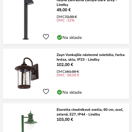
Lindby
49,00 €
DMC
72,00 €
DMC -32%
Na sklade
Zayn Vonkajšie nástenné svietidlo, farba
hrdza, sklo, IP23 - Lindby
102,00 €
DMC
161,00 €
DMC -59,00 €
Na sklade
Eloretta chodníkové svetlo, 60 cm, oceľ,
zelená, E27, IP44 - Lindby
103,00 €