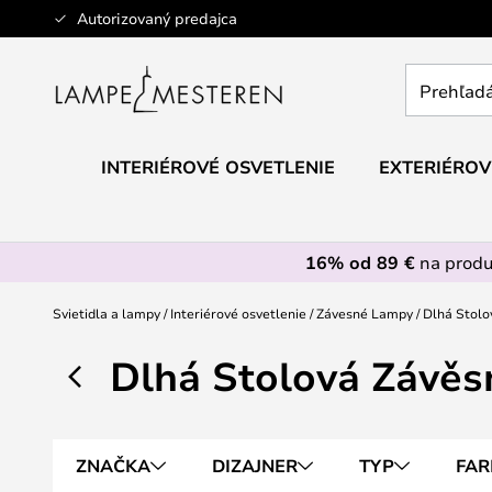
Skip
Autorizovaný predajca
to
Content
Prehľadáv
obchod
tu...
INTERIÉROVÉ OSVETLENIE
EXTERIÉROV
16% od 89 €
na prod
Svietidla a lampy
Interiérové osvetlenie
Závesné Lampy
Dlhá Stol
Dlhá Stolová Závě
ZNAČKA
DIZAJNER
TYP
FAR