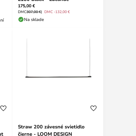
175,00 €
DMC
307,00 €
DMC -132,00 €
Na sklade
ní
Straw 200 závesné svietidlo
nt
čierne - LOOM DESIGN