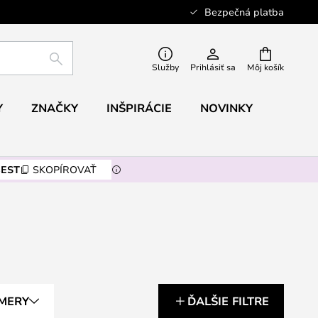
Bezpečná platba
HĽADAŤ
Služby
Prihlásiť sa
Môj košík
Y
ZNAČKY
INŠPIRÁCIE
NOVINKY
EST
SKOPÍROVAŤ
MERY
ĎALŠIE FILTRE