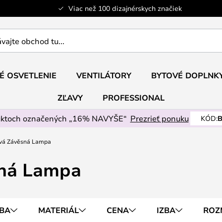
Viac než 100 dizajnérskych značiek
ajte
É OSVETLENIE
VENTILÁTORY
BYTOVÉ DOPLNK
ZĽAVY
PROFESSIONAL
uktoch označených „16% NAVYŠE“
Prezrieť ponuku
KÓD:
B
ová Závěsná Lampa
sná Lampa
BA
MATERIÁL
CENA
IZBA
ROZ