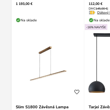
1 193,00 €
112,00 €
DMC
145,00 €
Dátový l
Na sklade
Na sklade
-16% NAVYŠE
Slim S1800 Závěsná Lampa
Tarjei Záv