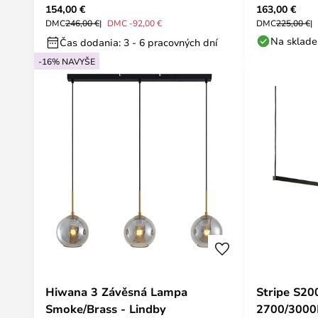
154,00 €
163,00 €
DMC
246,00 €
DMC -92,00 €
DMC
225,00 €
Na sklade
Čas dodania: 3 - 6 pracovných dní
-16% NAVYŠE
Hiwana 3 Závěsná Lampa
Stripe S2
Smoke/Brass - Lindby
2700/3000K