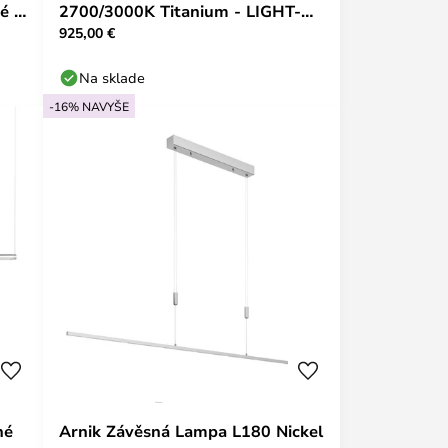
é -
2700/3000K Titanium - LIGHT-
925,00 €
POINT
Na sklade
-16% NAVYŠE
né
Arnik Závěsná Lampa L180 Nickel