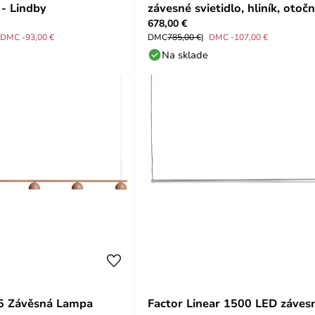
 - Lindby
závesné svietidlo, hliník, otočn
678,00 €
HAY
DMC -93,00 €
DMC
785,00 €
DMC -107,00 €
Na sklade
 5 Závěsná Lampa
Factor Linear 1500 LED záves