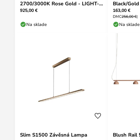
2700/3000K Rose Gold - LIGHT-
Black/Gold
925,00 €
163,00 €
POINT
DMC
256,00 €
Na sklade
Na sklade
Slim S1500 Závěsná Lampa
Blush Rail