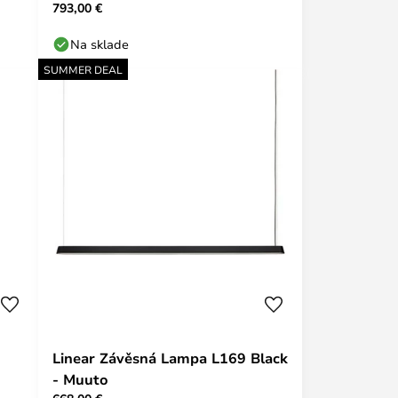
793,00 €
POINT
Na sklade
SUMMER DEAL
Linear Závěsná Lampa L169 Black
- Muuto