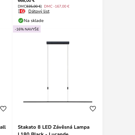
668,00 €
DMC
835,00 €
DMC -167,00 €
Dátový list
Na sklade
-16% NAVYŠE
all
Stakato 8 LED Závěsná Lampa
L180 Black - Lucande