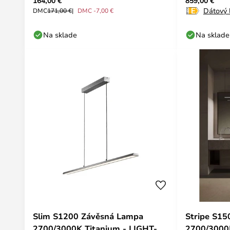
164,00 €
859,00 €
POINT
Dátový l
DMC
171,00 €
DMC -7,00 €
Na sklade
Na sklade
Slim S1200 Závěsná Lampa
Stripe S1
2700/3000K Titanium - LIGHT-
2700/3000