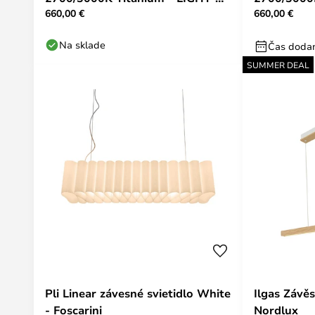
660,00 €
660,00 €
POINT
POINT
Na sklade
Čas dodan
SUMMER DEAL
Pli Linear závesné svietidlo White
Ilgas Závě
- Foscarini
Nordlux