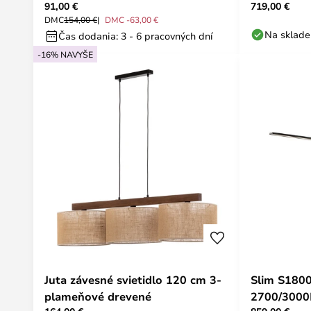
91,00 €
719,00 €
POINT
DMC
154,00 €
DMC -63,00 €
Na sklade
Čas dodania: 3 - 6 pracovných dní
-16% NAVYŠE
Juta závesné svietidlo 120 cm 3-
Slim S180
plameňové drevené
2700/3000K