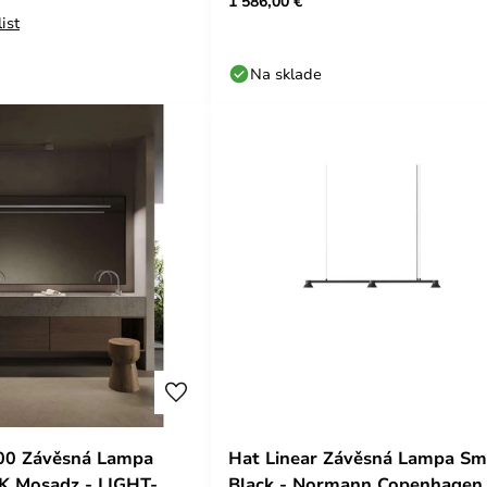
1 586,00 €
ist
Na sklade
500 Závěsná Lampa
Hat Linear Závěsná Lampa Sm
K Mosadz - LIGHT-
Black - Normann Copenhagen