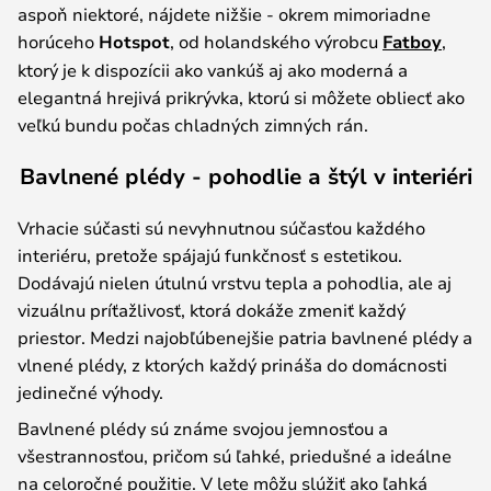
aspoň niektoré, nájdete nižšie - okrem mimoriadne
horúceho
Hotspot
, od holandského výrobcu
Fatboy
,
ktorý je k dispozícii ako vankúš aj ako moderná a
elegantná hrejivá prikrývka, ktorú si môžete obliecť ako
veľkú bundu počas chladných zimných rán.
Bavlnené plédy - pohodlie a štýl v interiéri
Vrhacie súčasti sú nevyhnutnou súčasťou každého
interiéru, pretože spájajú funkčnosť s estetikou.
Dodávajú nielen útulnú vrstvu tepla a pohodlia, ale aj
vizuálnu príťažlivosť, ktorá dokáže zmeniť každý
priestor. Medzi najobľúbenejšie patria bavlnené plédy a
vlnené plédy, z ktorých každý prináša do domácnosti
jedinečné výhody.
Bavlnené plédy sú známe svojou jemnosťou a
všestrannosťou, pričom sú ľahké, priedušné a ideálne
na celoročné použitie. V lete môžu slúžiť ako ľahká