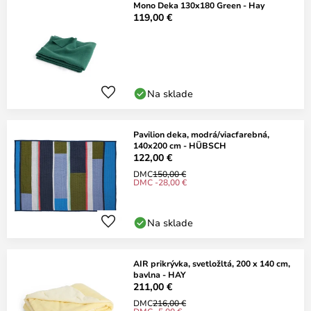
Mono Deka 130x180 Green - Hay
119,00 €
Na sklade
Pavilion deka, modrá/viacfarebná,
140x200 cm - HÜBSCH
122,00 €
DMC
150,00 €
DMC -28,00 €
Na sklade
AIR prikrývka, svetložltá, 200 x 140 cm,
bavlna - HAY
211,00 €
DMC
216,00 €