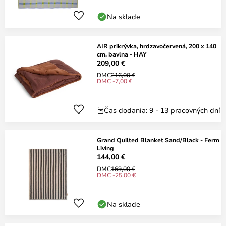
Na sklade
AIR prikrývka, hrdzavočervená, 200 x 140
cm, bavlna - HAY
209,00 €
DMC
216,00 €
DMC -7,00 €
Čas dodania: 9 - 13 pracovných dní
Grand Quilted Blanket Sand/Black - Ferm
Living
144,00 €
DMC
169,00 €
DMC -25,00 €
Na sklade