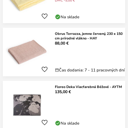
DMC -5,00 €
Na sklade
Obrus Terrazza, jemne červený, 230 x 150
cm prírodné vlákno - HAY
88,00 €
Čas dodania: 7 - 11 pracovných dní
Floreo Deka Viacfarebná Béžové - AYTM
135,00 €
Na sklade