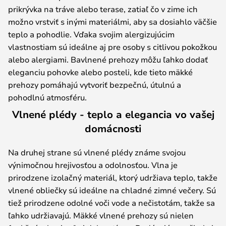
prikrývka na tráve alebo terase, zatiaľ čo v zime ich
možno vrstviť s inými materiálmi, aby sa dosiahlo väčšie
teplo a pohodlie. Vďaka svojim alergizujúcim
vlastnostiam sú ideálne aj pre osoby s citlivou pokožkou
alebo alergiami. Bavlnené prehozy môžu ľahko dodať
eleganciu pohovke alebo posteli, kde tieto mäkké
prehozy pomáhajú vytvoriť bezpečnú, útulnú a
pohodlnú atmosféru.
Vlnené plédy - teplo a elegancia vo vašej
domácnosti
Na druhej strane sú vlnené plédy známe svojou
výnimočnou hrejivosťou a odolnosťou. Vlna je
prirodzene izolačný materiál, ktorý udržiava teplo, takže
vlnené obliečky sú ideálne na chladné zimné večery. Sú
tiež prirodzene odolné voči vode a nečistotám, takže sa
ľahko udržiavajú. Mäkké vlnené prehozy sú nielen