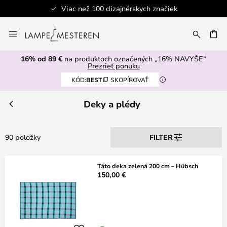
Viac než 100 dizajnérskych značiek
Skip
to
AŤ
Content
16% od 89 €
na produktoch označených „16% NAVYŠE“
Prezrieť ponuku
KÓD:
BEST
SKOPÍROVAŤ
Deky a plédy
90 položky
FILTER
Táto deka zelená 200 cm – Hübsch
150,00 €