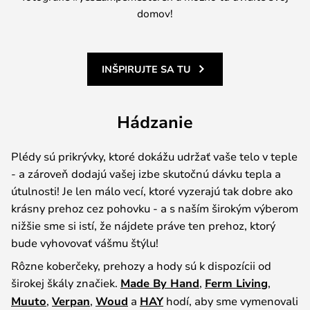
domov!
INŠPIRUJTE SA TU
Hádzanie
Plédy sú prikrývky, ktoré dokážu udržať vaše telo v teple
- a zároveň dodajú vašej izbe skutočnú dávku tepla a
útulnosti! Je len málo vecí, ktoré vyzerajú tak dobre ako
krásny prehoz cez pohovku - a s naším širokým výberom
nižšie sme si istí, že nájdete práve ten prehoz, ktorý
bude vyhovovať vášmu štýlu!
Rôzne koberčeky, prehozy a hody sú k dispozícii od
širokej škály značiek.
Made By Hand
,
Ferm Living
,
Muuto
,
Verpan
,
Woud
a
HAY
hodí, aby sme vymenovali