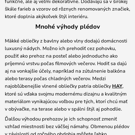
funkčné, ale aj veľmi dekoratívne. Dodávajú sa v širokej
škále farieb a vzorov od rôznych renomovaných značiek,
ktoré doplnia akýkoľvek štýl interiéru.
Mnohé výhody plédov
Mäkké obliečky z bavlny alebo vlny dodajú domácnosti
luxusný nádych. Možno ich prehodiť cez pohovku,
použiť ako prehoz na posteľ alebo jednoducho ako
príjemnú vrstvu počas filmových večerov. Hodiť sa dajú
aj na vonkajšie účely, napríklad na zútulnenie balkóna
alebo terasy počas chladných večerov. Medzi
najobľúbenejšie vlnené obliečky patria obliečky
HAY
,
ktoré sú vďaka svojmu modernému dizajnu a kvalitným
materiálom vynikajúcou voľbou pre tých, ktorí chcú mať
v obývačke, na terase alebo v spálni štýl aj pohodlie.
Ďalšou výhodou prehozov je ich schopnosť zmeniť
vzhľad miestnosti bez väčšej námahy. Obmenou plédov
v závislosti od ročného obdobia môžete ľahko