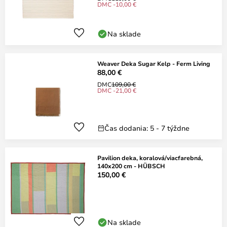
DMC -10,00 €
Na sklade
Weaver Deka Sugar Kelp - Ferm Living
88,00 €
DMC
109,00 €
DMC -21,00 €
Čas dodania: 5 - 7 týždne
Pavilion deka, koralová/viacfarebná,
140x200 cm - HÜBSCH
150,00 €
Na sklade