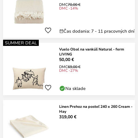
DMC
70,00 €
DMC -14%
Čas dodania: 7 - 11 pracovných dní
SUMMER DEAL
Vuelo Obal na vankúš Natural - ferm
LIVING
50,00 €
DMC
69,00 €
DMC -27%
Na sklade
Linen Prehoz na posteľ 240 x 260 Cream -
Hay
319,00 €