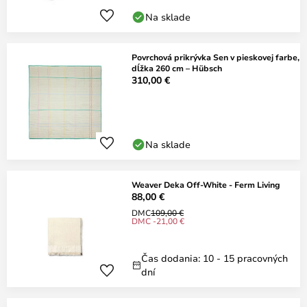
Na sklade
Povrchová prikrývka Sen v pieskovej farbe,
dĺžka 260 cm – Hübsch
310,00 €
Na sklade
Weaver Deka Off-White - Ferm Living
88,00 €
DMC
109,00 €
DMC -21,00 €
Čas dodania: 10 - 15 pracovných
dní