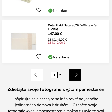
Na sklade
Dela Plaid Natural/Off-White – ferm
LIVING
147,00 €
DMC
149,00 €
DMC -2,00 €
Na sklade
Strana
1
2
Predchádzajúci
Ďalší
Zdieľajte svoje fotografie s @lampemesteren
Inšpirujte sa a nechajte sa inšpirovať od jedného
jedinečného domova k druhému. Označte svoje
fotografie #yesLampemesteren a možno tu uvidíte svoj