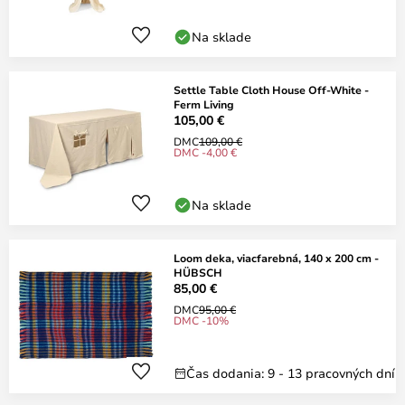
Na sklade
Settle Table Cloth House Off-White -
Ferm Living
105,00 €
DMC
109,00 €
DMC -4,00 €
Na sklade
Loom deka, viacfarebná, 140 x 200 cm -
HÜBSCH
85,00 €
DMC
95,00 €
DMC -10%
Čas dodania: 9 - 13 pracovných dní