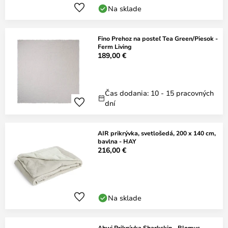
Na sklade
Fino Prehoz na posteľ Tea Green/Piesok -
Ferm Living
189,00 €
Čas dodania: 10 - 15 pracovných
dní
AIR prikrývka, svetlošedá, 200 x 140 cm,
bavlna - HAY
216,00 €
Na sklade
Ahwi Prikrývka Sharkskin - Blomus