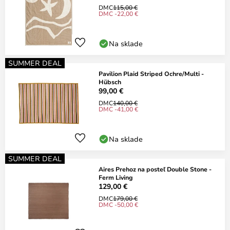
DMC
115,00 €
DMC -22,00 €
Na sklade
SUMMER DEAL
Pavilion Plaid Striped Ochre/Multi -
Hübsch
99,00 €
DMC
140,00 €
DMC -41,00 €
Na sklade
SUMMER DEAL
Aires Prehoz na posteľ Double Stone -
Ferm Living
129,00 €
DMC
179,00 €
DMC -50,00 €