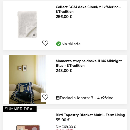
Collect SC34 deka Cloud/Milk/Merino -
&Tradition
256,00 €
Na sklade
Momento stropná doska JH46 Midnight
Blue - &Tradition
243,00 €
Dodacia lehota: 3 - 4 týždne
SUMMER DEAL
Bird Tapestry Blanket Multi - Ferm Living
55,00 €
DMC
69,00 €