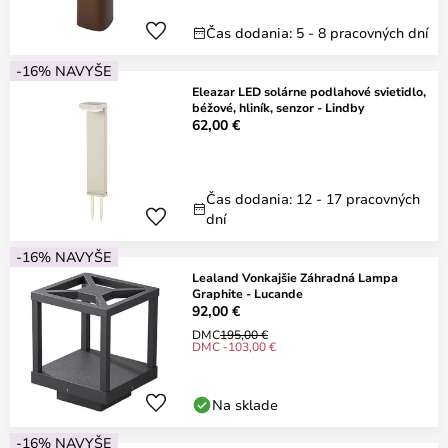
Čas dodania: 5 - 8 pracovných dní
-16% NAVYŠE
Eleazar LED solárne podlahové svietidlo,
béžové, hliník, senzor - Lindby
62,00 €
Čas dodania: 12 - 17 pracovných
dní
-16% NAVYŠE
Lealand Vonkajšie Záhradná Lampa
Graphite - Lucande
92,00 €
DMC
195,00 €
DMC -103,00 €
Na sklade
-16% NAVYŠE