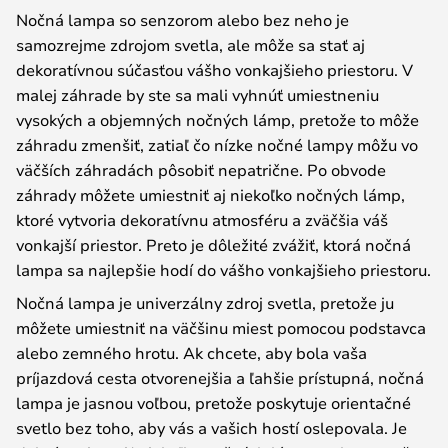
Nočná lampa so senzorom alebo bez neho je
samozrejme zdrojom svetla, ale môže sa stať aj
dekoratívnou súčasťou vášho vonkajšieho priestoru. V
malej záhrade by ste sa mali vyhnúť umiestneniu
vysokých a objemných nočných lámp, pretože to môže
záhradu zmenšiť, zatiaľ čo nízke nočné lampy môžu vo
väčších záhradách pôsobiť nepatrične. Po obvode
záhrady môžete umiestniť aj niekoľko nočných lámp,
ktoré vytvoria dekoratívnu atmosféru a zväčšia váš
vonkajší priestor. Preto je dôležité zvážiť, ktorá nočná
lampa sa najlepšie hodí do vášho vonkajšieho priestoru.
Nočná lampa je univerzálny zdroj svetla, pretože ju
môžete umiestniť na väčšinu miest pomocou podstavca
alebo zemného hrotu. Ak chcete, aby bola vaša
príjazdová cesta otvorenejšia a ľahšie prístupná, nočná
lampa je jasnou voľbou, pretože poskytuje orientačné
svetlo bez toho, aby vás a vašich hostí oslepovala. Je