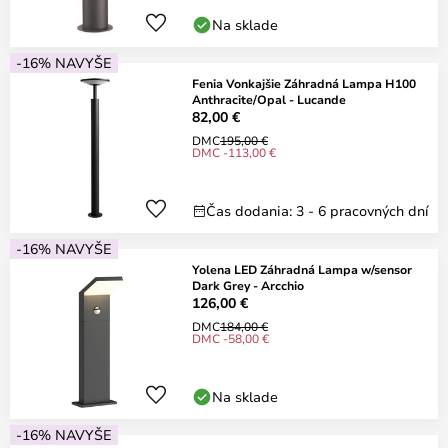
Na sklade
-16% NAVYŠE
Fenia Vonkajšie Záhradná Lampa H100
Anthracite/Opal - Lucande
82,00 €
DMC
195,00 €
DMC -113,00 €
Čas dodania: 3 - 6 pracovných dní
-16% NAVYŠE
Yolena LED Záhradná Lampa w/sensor
Dark Grey - Arcchio
126,00 €
DMC
184,00 €
DMC -58,00 €
Na sklade
-16% NAVYŠE