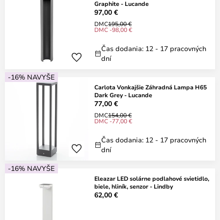
Graphite - Lucande
97,00 €
DMC
195,00 €
DMC -98,00 €
Čas dodania: 12 - 17 pracovných
dní
-16% NAVYŠE
Carlota Vonkajšie Záhradná Lampa H65
Dark Grey - Lucande
77,00 €
DMC
154,00 €
DMC -77,00 €
Čas dodania: 12 - 17 pracovných
dní
-16% NAVYŠE
Eleazar LED solárne podlahové svietidlo,
biele, hliník, senzor - Lindby
62,00 €