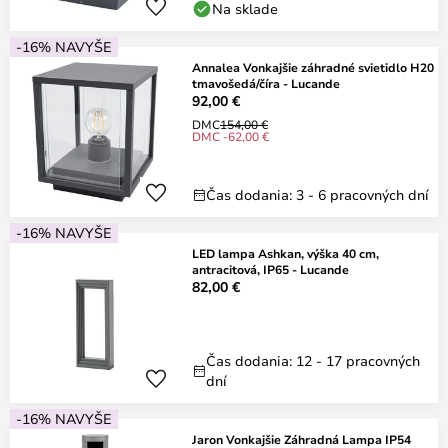
Na sklade
-16% NAVYŠE
Annalea Vonkajšie záhradné svietidlo H20
tmavošedá/číra - Lucande
92,00 €
DMC
154,00 €
DMC -62,00 €
Čas dodania: 3 - 6 pracovných dní
-16% NAVYŠE
LED lampa Ashkan, výška 40 cm,
antracitová, IP65 - Lucande
82,00 €
Čas dodania: 12 - 17 pracovných
dní
-16% NAVYŠE
Jaron Vonkajšie Záhradná Lampa IP54