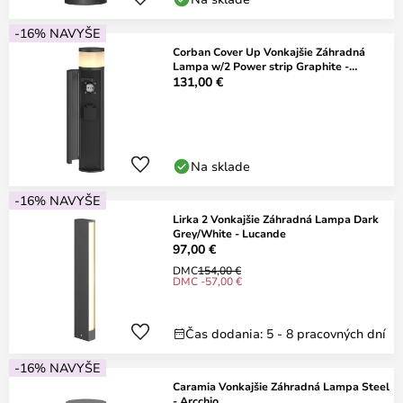
-16% NAVYŠE
Corban Cover Up Vonkajšie Záhradná
Lampa w/2 Power strip Graphite -
Lucande
131,00 €
Na sklade
-16% NAVYŠE
Lirka 2 Vonkajšie Záhradná Lampa Dark
Grey/White - Lucande
97,00 €
DMC
154,00 €
DMC -57,00 €
Čas dodania: 5 - 8 pracovných dní
-16% NAVYŠE
Caramia Vonkajšie Záhradná Lampa Steel
- Arcchio