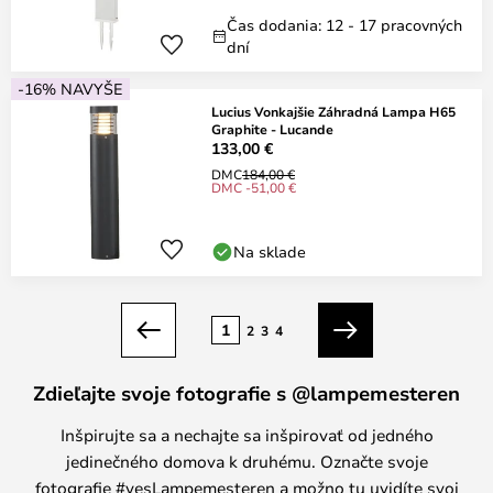
Čas dodania: 12 - 17 pracovných
dní
-16% NAVYŠE
Lucius Vonkajšie Záhradná Lampa H65
Graphite - Lucande
133,00 €
DMC
184,00 €
DMC -51,00 €
Na sklade
Strana
1
2
3
4
Predchádzajúci
Ďalší
Zdieľajte svoje fotografie s @lampemesteren
Inšpirujte sa a nechajte sa inšpirovať od jedného
jedinečného domova k druhému. Označte svoje
fotografie #yesLampemesteren a možno tu uvidíte svoj