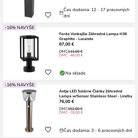
Čas dodania: 12 - 17 pracovných
dní
-16% NAVYŠE
Ferda Vonkajšie Záhradná Lampa H36
Graphite - Lucande
87,00 €
DMC
133,00 €
DMC -46,00 €
Na sklade
-16% NAVYŠE
Antje LED Solárne Články Záhradná
Lampa w/Sensor Stainless Steel - Lindby
76,00 €
DMC
152,00 €
DMC -76,00 €
Čas dodania: 3 - 6 pracovných dní