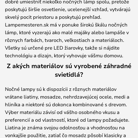
dobré umiestniť niekoľko nočných lámp spolu, pretože
poskytujú širšie osvetlenie, ucelenejší vzhľad, vytvárajú
skvelý pocit priestoru a poskytujú prehľad.
Lampemesteren.sk má v ponuke širokú škálu nočných
lámp, ktoré vyzerajú ako malé majáky alebo lampáše v
rôznych farbách, tvaroch, veľkostiach a materiáloch.
Všetky sú určené pre LED žiarovky, takže si nájdite
technológiu a dizajn, ktorý vyhovuje vášmu domovu.
Z akých materiálov sú vyrobené záhradné
svietidlá?
Nočné lampy sú k dispozícii z rôznych materiálov
vrátane liatiny, mosadze, nehrdzavejúcej ocele, medi a
hliníka a niektoré sú dokonca kombinované s drevom.
Výber materiálu závisí od vášho osobného vkusu a
preferencií a od vlastností, ktoré od lampy požadujete.
Liatina je známa svojou odolnosťou a vhodnosťou na
vonkajšie použitie, zatiaľ čo mosadz pôsobí klasicky a