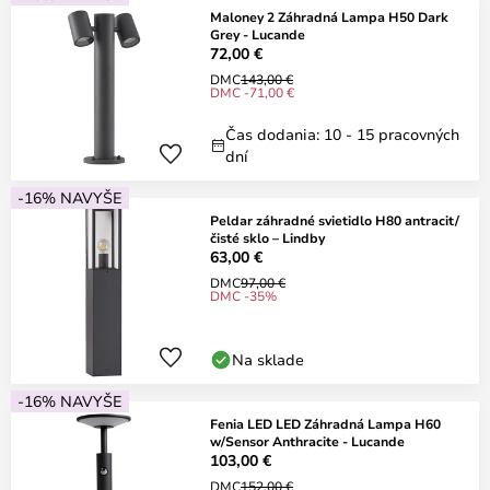
Maloney 2 Záhradná Lampa H50 Dark
Grey - Lucande
72,00 €
DMC
143,00 €
DMC -71,00 €
Čas dodania: 10 - 15 pracovných
dní
-16% NAVYŠE
Peldar záhradné svietidlo H80 antracit/
čisté sklo – Lindby
63,00 €
DMC
97,00 €
DMC -35%
Na sklade
-16% NAVYŠE
Fenia LED LED Záhradná Lampa H60
w/Sensor Anthracite - Lucande
103,00 €
DMC
152,00 €