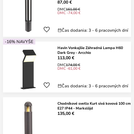
87,00 €
DMC
161,00 €
DMC -74,00 €
Čas dodania: 3 - 6 pracovných dní
-16% NAVYŠE
Havin Vonkajšie Záhradná Lampa H60
Dark Grey - Arcchio
113,00 €
DMC
174,00 €
DMC -61,00 €
Čas dodania: 3 - 6 pracovných dní
Chodníkové svetlo Kurt sivá kovová 100 cm
E27 IP44 - Markslöjd
135,00 €