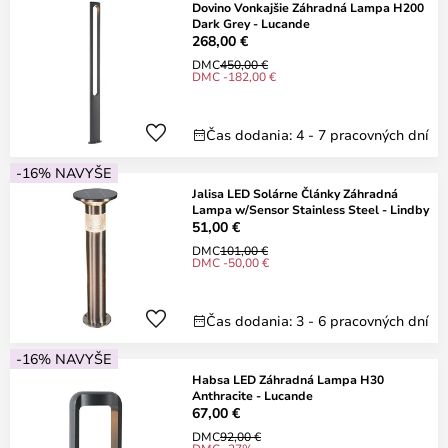
Dovino Vonkajšie Záhradná Lampa H200
Dark Grey - Lucande
268,00 €
DMC
450,00 €
DMC -182,00 €
Čas dodania: 4 - 7 pracovných dní
-16% NAVYŠE
Jalisa LED Solárne Články Záhradná
Lampa w/Sensor Stainless Steel - Lindby
51,00 €
DMC
101,00 €
DMC -50,00 €
Čas dodania: 3 - 6 pracovných dní
-16% NAVYŠE
Habsa LED Záhradná Lampa H30
Anthracite - Lucande
67,00 €
DMC
92,00 €