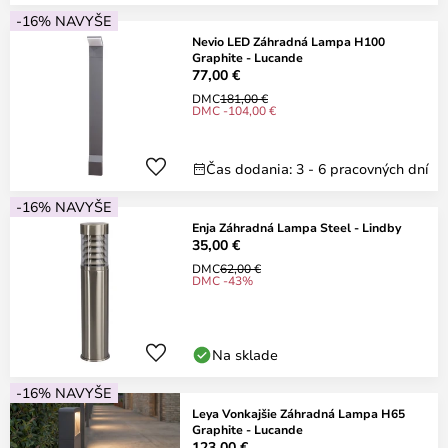
-16% NAVYŠE
Nevio LED Záhradná Lampa H100
Graphite - Lucande
77,00 €
DMC
181,00 €
DMC -104,00 €
Čas dodania: 3 - 6 pracovných dní
-16% NAVYŠE
Enja Záhradná Lampa Steel - Lindby
35,00 €
DMC
62,00 €
DMC -43%
Na sklade
-16% NAVYŠE
Leya Vonkajšie Záhradná Lampa H65
Graphite - Lucande
123,00 €