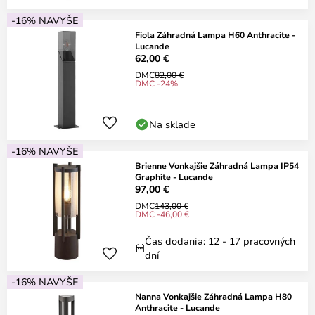
-16% NAVYŠE
Fiola Záhradná Lampa H60 Anthracite -
Lucande
62,00 €
DMC
82,00 €
DMC -24%
Na sklade
-16% NAVYŠE
Brienne Vonkajšie Záhradná Lampa IP54
Graphite - Lucande
97,00 €
DMC
143,00 €
DMC -46,00 €
Čas dodania: 12 - 17 pracovných
dní
-16% NAVYŠE
Nanna Vonkajšie Záhradná Lampa H80
Anthracite - Lucande