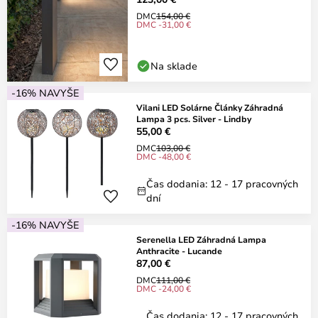
DMC
154,00 €
DMC -31,00 €
Na sklade
-16% NAVYŠE
Vilani LED Solárne Články Záhradná
Lampa 3 pcs. Silver - Lindby
55,00 €
DMC
103,00 €
DMC -48,00 €
Čas dodania: 12 - 17 pracovných
dní
-16% NAVYŠE
Serenella LED Záhradná Lampa
Anthracite - Lucande
87,00 €
DMC
111,00 €
DMC -24,00 €
Čas dodania: 12 - 17 pracovných