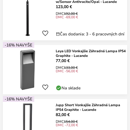
w/Sensor Anthracite/Opal - Lucande
123,00 €
DMC
192,00 €
DMC -69,00 €
Čas dodania: 3 - 6 pracovných dní
-16% NAVYŠE
Leya LED Vonkajšie Záhradná Lampa IP54
Graphite - Lucande
77,00 €
DMC
133,00 €
DMC -56,00 €
Na sklade
-16% NAVYŠE
Jupp Short Vonkajšie Záhradná Lampa
IP54 Graphite - Lucande
82,00 €
DMC
154,00 €
DMC -72,00 €