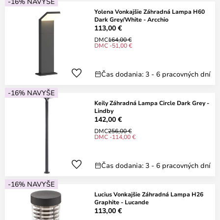
-16% NAVYŠE
Yolena Vonkajšie Záhradná Lampa H60
Dark Grey/White - Arcchio
113,00 €
DMC
164,00 €
DMC -51,00 €
Čas dodania: 3 - 6 pracovných dní
-16% NAVYŠE
Keily Záhradná Lampa Circle Dark Grey -
Lindby
142,00 €
DMC
256,00 €
DMC -114,00 €
Čas dodania: 3 - 6 pracovných dní
-16% NAVYŠE
Lucius Vonkajšie Záhradná Lampa H26
Graphite - Lucande
113,00 €