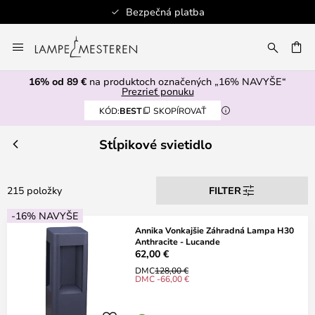
Bezpečná platba
Skip
to
AŤ
Content
16% od 89 €
na produktoch označených „16% NAVYŠE“
Prezrieť ponuku
KÓD:
BEST
SKOPÍROVAŤ
Stĺpikové svietidlo
215 položky
FILTER
-16% NAVYŠE
Annika Vonkajšie Záhradná Lampa H30
Anthracite - Lucande
62,00 €
DMC
128,00 €
DMC -66,00 €