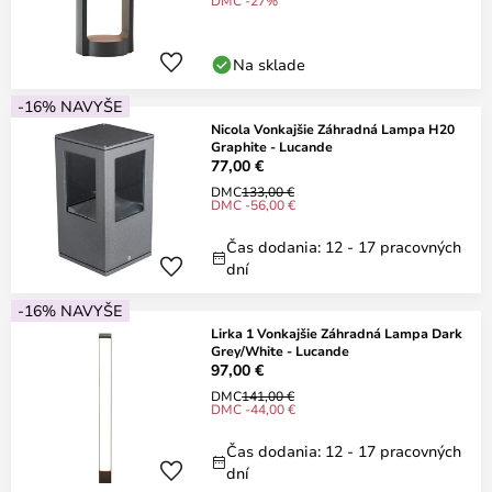
DMC -27%
Na sklade
-16% NAVYŠE
Nicola Vonkajšie Záhradná Lampa H20
Graphite - Lucande
77,00 €
DMC
133,00 €
DMC -56,00 €
Čas dodania: 12 - 17 pracovných
dní
-16% NAVYŠE
Lirka 1 Vonkajšie Záhradná Lampa Dark
Grey/White - Lucande
97,00 €
DMC
141,00 €
DMC -44,00 €
Čas dodania: 12 - 17 pracovných
dní