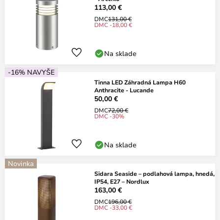
113,00 €
DMC
131,00 €
DMC -18,00 €
Na sklade
-16% NAVYŠE
Tinna LED Záhradná Lampa H60
Anthracite - Lucande
50,00 €
DMC
72,00 €
DMC -30%
Na sklade
Novinka
Sidara Seaside – podlahová lampa, hnedá,
IP54, E27 – Nordlux
163,00 €
DMC
196,00 €
DMC -33,00 €