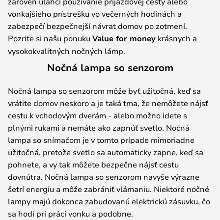
zároveň uľahčí používanie príjazdovej cesty alebo
vonkajšieho prístrešku vo večerných hodinách a
zabezpečí bezpečnejší návrat domov po zotmení.
Pozrite si našu ponuku
Value for money
krásnych a
vysokokvalitných nočných lámp.
Nočná lampa so senzorom
Nočná lampa so senzorom môže byť užitočná, keď sa
vrátite domov neskoro a je taká tma, že nemôžete nájsť
cestu k vchodovým dverám - alebo možno idete s
plnými rukami a nemáte ako zapnúť svetlo. Nočná
lampa so snímačom je v tomto prípade mimoriadne
užitočná, pretože svetlo sa automaticky zapne, keď sa
pohnete, a vy tak môžete bezpečne nájsť cestu
dovnútra. Nočná lampa so senzorom navyše výrazne
šetrí energiu a môže zabrániť vlámaniu. Niektoré nočné
lampy majú dokonca zabudovanú elektrickú zásuvku, čo
sa hodí pri práci vonku a podobne.