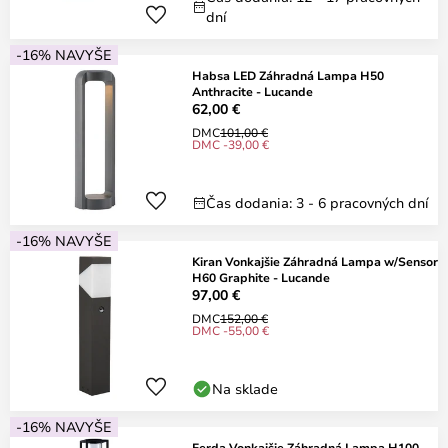
dní
-16% NAVYŠE
Habsa LED Záhradná Lampa H50
Anthracite - Lucande
62,00 €
DMC
101,00 €
DMC -39,00 €
Čas dodania: 3 - 6 pracovných dní
-16% NAVYŠE
Kiran Vonkajšie Záhradná Lampa w/Sensor
H60 Graphite - Lucande
97,00 €
DMC
152,00 €
DMC -55,00 €
Na sklade
-16% NAVYŠE
Ferda Vonkajšie Záhradná Lampa H100