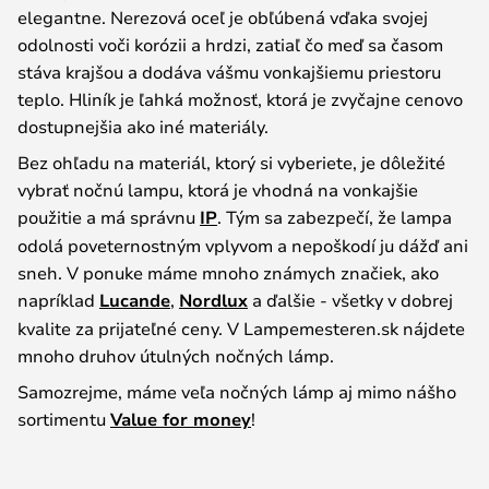
elegantne. Nerezová oceľ je obľúbená vďaka svojej
odolnosti voči korózii a hrdzi, zatiaľ čo meď sa časom
stáva krajšou a dodáva vášmu vonkajšiemu priestoru
teplo. Hliník je ľahká možnosť, ktorá je zvyčajne cenovo
dostupnejšia ako iné materiály.
Bez ohľadu na materiál, ktorý si vyberiete, je dôležité
vybrať nočnú lampu, ktorá je vhodná na vonkajšie
použitie a má správnu
IP
. Tým sa zabezpečí, že lampa
odolá poveternostným vplyvom a nepoškodí ju dážď ani
sneh. V ponuke máme mnoho známych značiek, ako
napríklad
Lucande
,
Nordlux
a ďalšie - všetky v dobrej
kvalite za prijateľné ceny. V Lampemesteren.sk nájdete
mnoho druhov útulných nočných lámp.
Samozrejme, máme veľa nočných lámp aj mimo nášho
sortimentu
Value for money
!