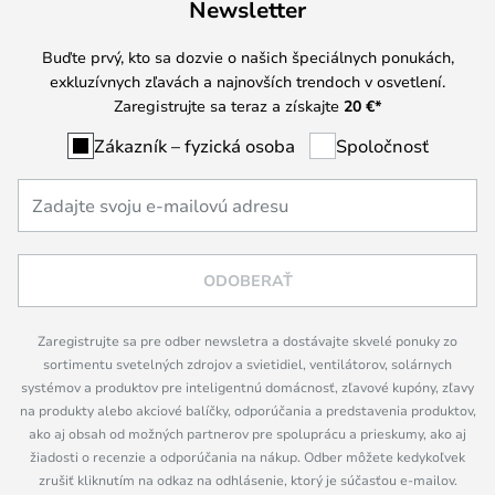
Newsletter
Buďte prvý, kto sa dozvie o našich špeciálnych ponukách,
exkluzívnych zľavách a najnovších trendoch v osvetlení.
Zaregistrujte sa teraz a získajte
20 €
*
Zákazník – fyzická osoba
Spoločnosť
ODOBERAŤ
Zaregistrujte sa pre odber newsletra a dostávajte skvelé ponuky zo
sortimentu svetelných zdrojov a svietidiel, ventilátorov, solárnych
systémov a produktov pre inteligentnú domácnosť, zľavové kupóny, zľavy
na produkty alebo akciové balíčky, odporúčania a predstavenia produktov,
ako aj obsah od možných partnerov pre spoluprácu a prieskumy, ako aj
žiadosti o recenzie a odporúčania na nákup. Odber môžete kedykoľvek
zrušiť kliknutím na odkaz na odhlásenie, ktorý je súčasťou e-mailov.