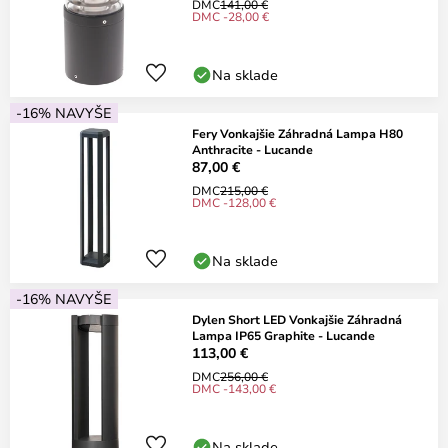
DMC
141,00 €
DMC -28,00 €
Na sklade
-16% NAVYŠE
Fery Vonkajšie Záhradná Lampa H80
Anthracite - Lucande
87,00 €
DMC
215,00 €
DMC -128,00 €
Na sklade
-16% NAVYŠE
Dylen Short LED Vonkajšie Záhradná
Lampa IP65 Graphite - Lucande
113,00 €
DMC
256,00 €
DMC -143,00 €
Na sklade