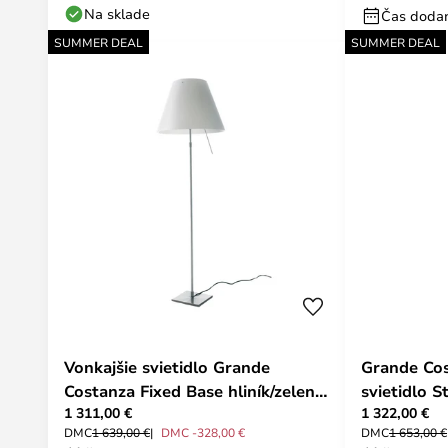
Na sklade
Čas dodan
SUMMER DEAL
SUMMER DEAL
Vonkajšie svietidlo Grande
Grande Cos
Costanza Fixed Base hliník/zelená
svietidlo 
1 311,00 €
1 322,00 €
- Luceplan
Rez/Rez - 
DMC
1 639,00 €
DMC -328,00 €
DMC
1 653,00 €