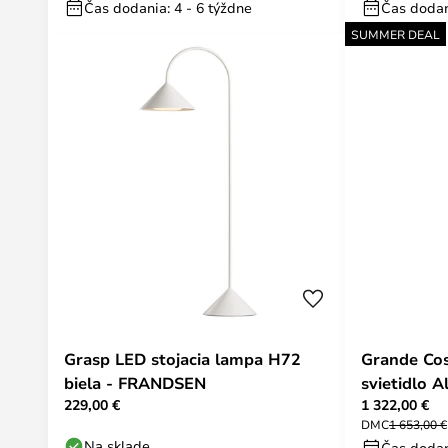
Čas dodania: 4 - 6 týždne
Čas dodan
SUMMER DEAL
Grasp LED stojacia lampa H72
Grande Cos
biela - FRANDSEN
svietidlo 
229,00 €
1 322,00 €
Zelená - L
DMC
1 653,00 €
Na sklade
Čas dodan