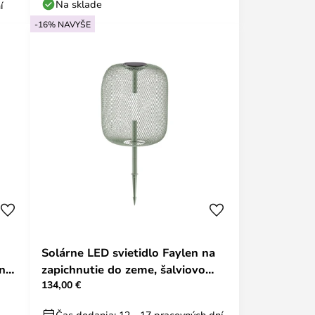
Na sklade
í
-16% NAVYŠE
Solárne LED svietidlo Faylen na
ená
zapichnutie do zeme, šalviovo
134,00 €
zelené, IP65 –
Čas dodania: 12 - 17 pracovných dní