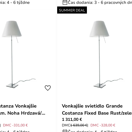
ia: 4 - 6 týždne
Čas dodania: 3 - 6 pracovných dn
SUMMER DEAL
tanza Vonkajšie
Vonkajšie svietidlo Grande
Alm. Noha Hrdzavá/
Costanza Fixed Base Rust/zel
1 311,00 €
uceplan
- Luceplan
DMC -331,00 €
DMC
1 639,00 €
DMC -328,00 €
ia: 4 - 6 týždne
Čas dodania: 4 - 6 týždne