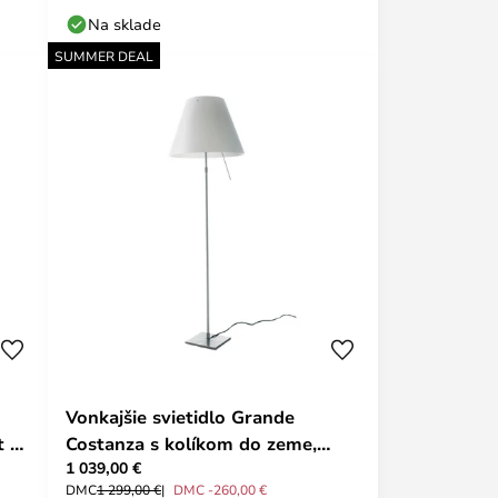
Na sklade
SUMMER DEAL
Vonkajšie svietidlo Grande
 -
Costanza s kolíkom do zeme,
1 039,00 €
hrdzavé/zelené – Luceplan
DMC
1 299,00 €
DMC -260,00 €