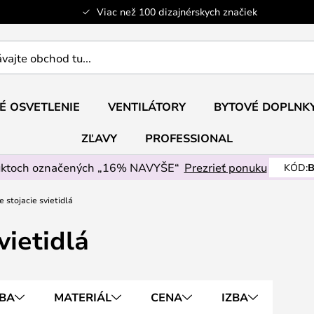
Viac než 100 dizajnérskych značiek
ajte
É OSVETLENIE
VENTILÁTORY
BYTOVÉ DOPLNK
ZĽAVY
PROFESSIONAL
uktoch označených „16% NAVYŠE“
Prezrieť ponuku
KÓD:
B
e stojacie svietidlá
vietidlá
BA
MATERIÁL
CENA
IZBA