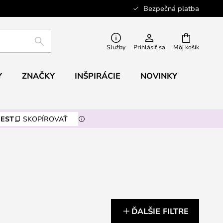
Bezpečná platba
HĽADAŤ
Služby
Prihlásiť sa
Môj košík
Y
ZNAČKY
INŠPIRÁCIE
NOVINKY
EST
SKOPÍROVAŤ
ĎALŠIE FILTRE