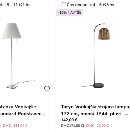
ia: 8 - 11 týždne
Čas dodania: 4 - 6 týždne
-16% NAVYŠE
tanza Vonkajšie
Taryn Vonkajšia stojaca lampa
Standard Podstavec
172 cm, hnedá, IP44, plast -
142,00 €
Luceplan
Lindby
DMC -331,00 €
DMC
171,00 €
DMC -29,00 €