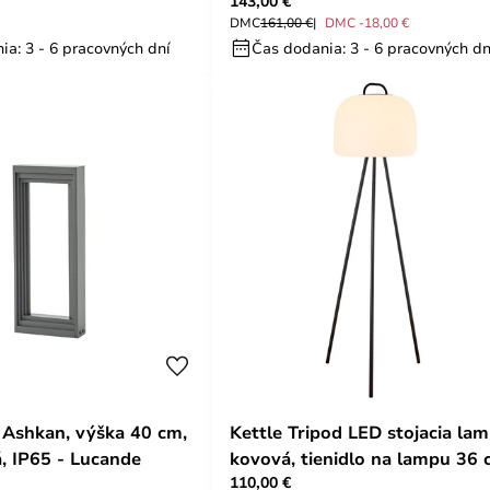
143,00 €
DMC
161,00 €
DMC -18,00 €
ia: 3 - 6 pracovných dní
Čas dodania: 3 - 6 pracovných dn
Ashkan, výška 40 cm,
Kettle Tripod LED stojacia la
á, IP65 - Lucande
kovová, tienidlo na lampu 36
110,00 €
- Nordlux