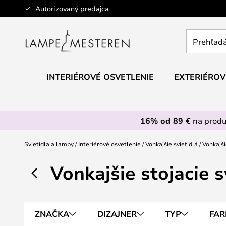
Skip
Autorizovaný predajca
to
Content
Prehľadáv
obchod
tu...
INTERIÉROVÉ OSVETLENIE
EXTERIÉROV
16% od 89 €
na prod
Svietidla a lampy
Interiérové osvetlenie
Vonkajšie svietidlá
Vonkajši
Vonkajšie stojacie s
ZNAČKA
DIZAJNER
TYP
FAR