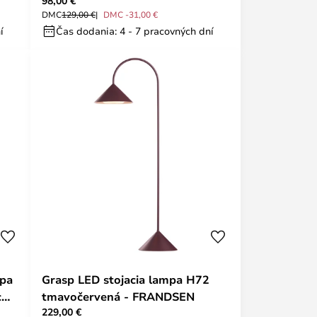
98,00 €
DMC
129,00 €
DMC -31,00 €
í
Čas dodania: 4 - 7 pracovných dní
mpa
Grasp LED stojacia lampa H72
 cm
tmavočervená - FRANDSEN
229,00 €