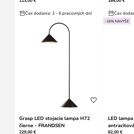
113,00 €
184,00 €
Lindby
Čas dodania: 3 - 6 pracovných dní
Čas dodan
-16% NAVYŠE
Grasp LED stojacia lampa H72
LED lampa 
čierne - FRANDSEN
antracitov
229,00 €
82,00 €