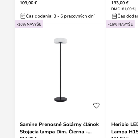
103,00 €
133,00 €
DMC
181,00 €
Čas dodania: 3 - 6 pracovných dní
Čas dodan
-16% NAVYŠE
-16% NAVYŠE
Samine Prenosné Solárny článok
Heribio LE
Stojacia lampa Dim. Čierna -
Lampa H15