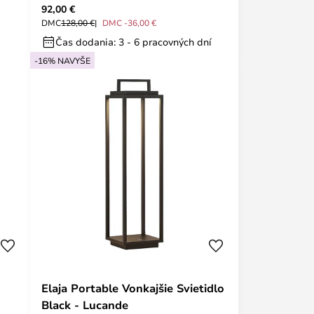
92,00 €
Lucande
DMC
128,00 €
DMC -36,00 €
Čas dodania: 3 - 6 pracovných dní
-16% NAVYŠE
Elaja Portable Vonkajšie Svietidlo
Black - Lucande