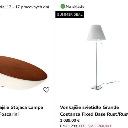
Na sklade
ia: 12 - 17 pracovných dní
SUMMER DEAL
ajšie Stojaca Lampa
Vonkajšie svietidlo Grande
Foscarini
Costanza Fixed Base Rust/Rust
1 039,00 €
Luceplan
DMC
1 299,00 €
DMC -260,00 €