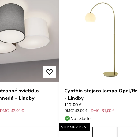
stropné svietidlo
Cynthia stojaca lampa Opal/B
/hnedá - Lindby
- Lindby
112,00 €
DMC -42,00 €
DMC
143,00 €
DMC -31,00 €
Na sklade
SUMMER DEAL