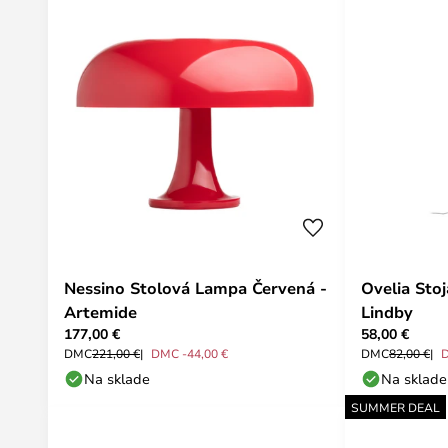
Nessino Stolová Lampa Červená -
Ovelia Sto
Artemide
Lindby
177,00 €
58,00 €
DMC
221,00 €
DMC -44,00 €
DMC
82,00 €
Na sklade
Na sklade
SUMMER DEAL