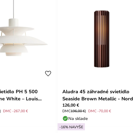
ietidlo PH 5 500
Aludra 45 záhradné svietidlo
e White – Louis
Seaside Brown Metallic - Nord
126,00 €
DMC -267,00 €
DMC
196,00 €
DMC -70,00 €
Na sklade
-16% NAVYŠE