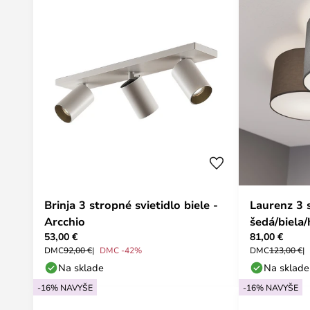
Brinja 3 stropné svietidlo biele -
Laurenz 3 
Arcchio
šedá/biela
53,00 €
81,00 €
DMC
92,00 €
DMC -42%
DMC
123,00 €
Na sklade
Na sklade
-16% NAVYŠE
-16% NAVYŠE