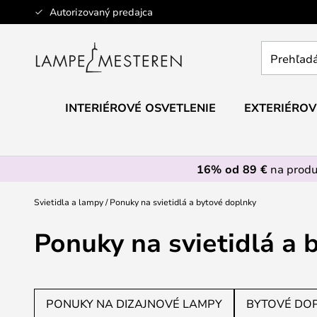
Skip
Autorizovaný predajca
to
Content
Prehľadáv
obchod
tu...
INTERIÉROVÉ OSVETLENIE
EXTERIÉROV
16% od 89 €
na prod
Svietidla a lampy
Ponuky na svietidlá a bytové doplnky
Ponuky na svietidlá a 
PONUKY NA DIZAJNOVÉ LAMPY
BYTOVÉ DOP