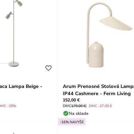
jaca Lampa Beige -
Arum Prenosné Stolová Lamp
IP44 Cashmere - Ferm Living
152,00 €
DMC -29%
DMC
179,00 €
DMC -27,00 €
Na sklade
-16% NAVYŠE