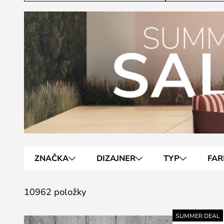
ZNAČKA
DIZAJNER
TYP
FAR
10962 položky
SUMMER DEAL