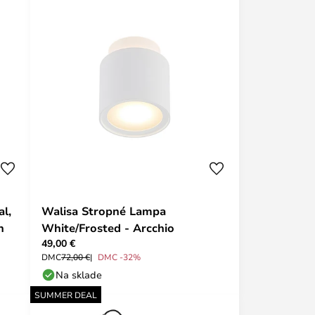
al,
Walisa Stropné Lampa
n
White/Frosted - Arcchio
49,00 €
DMC
72,00 €
DMC -32%
Na sklade
SUMMER DEAL