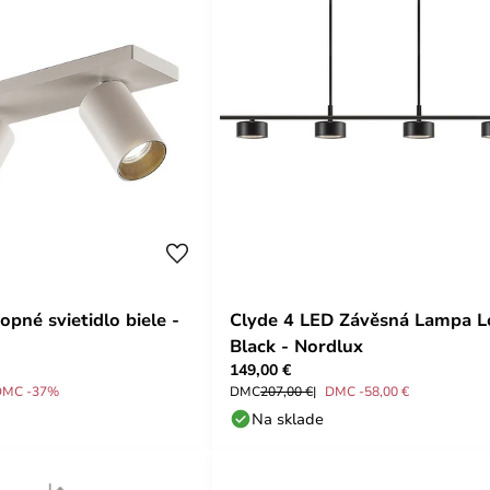
ropné svietidlo biele -
Clyde 4 LED Závěsná Lampa 
Black - Nordlux
149,00 €
DMC -37%
DMC
207,00 €
DMC -58,00 €
Na sklade