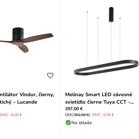
tilátor Vindur, čierny,
Melinay Smart LED závesné
 tichý – Lucande
svietidlo čierne Tuya CCT -
297,00 €
Lucande
DMC -6,00 €
DMC
302,00 €
DMC -5,00 €
Na sklade