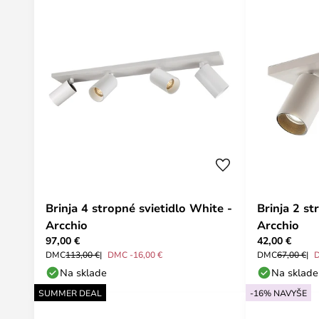
Brinja 4 stropné svietidlo White -
Brinja 2 st
Arcchio
Arcchio
97,00 €
42,00 €
DMC
113,00 €
DMC -16,00 €
DMC
67,00 €
Na sklade
Na sklade
SUMMER DEAL
-16% NAVYŠE