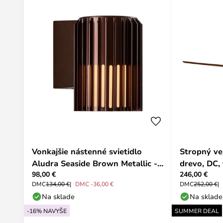
Vonkajšie nástenné svietidlo
Stropný ven
Aludra Seaside Brown Metallic -
drevo, DC,
98,00 €
246,00 €
Nordlux
DMC
134,00 €
DMC -36,00 €
DMC
252,00 €
Na sklade
Na sklade
-16% NAVYŠE
SUMMER DEAL