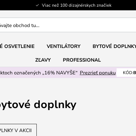
Viac než 100 dizajnérskych značiek
ajte
É OSVETLENIE
VENTILÁTORY
BYTOVÉ DOPLNK
ZĽAVY
PROFESSIONAL
uktoch označených „16% NAVYŠE“
Prezrieť ponuku
KÓD:
B
bytové doplnky
LNKY V AKCII