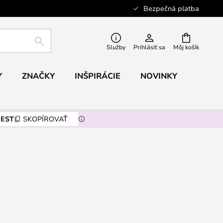
Bezpečná platba
HĽADAŤ
Služby
Prihlásiť sa
Môj košík
Y
ZNAČKY
INŠPIRÁCIE
NOVINKY
EST
SKOPÍROVAŤ