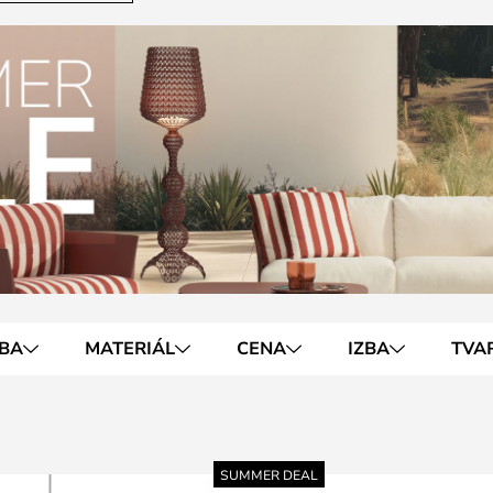
BA
MATERIÁL
CENA
IZBA
TVA
SUMMER DEAL