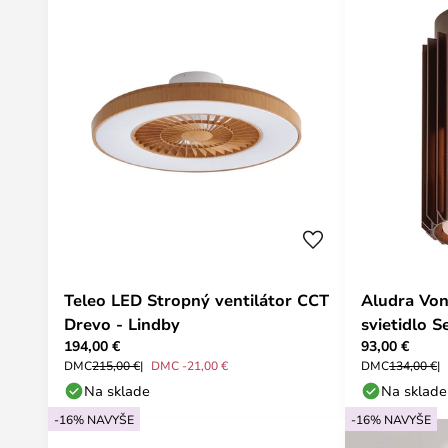
Teleo LED Stropný ventilátor CCT
Aludra Von
Drevo - Lindby
svietidlo S
194,00 €
93,00 €
Nordlux
DMC
215,00 €
DMC -21,00 €
DMC
134,00 €
Na sklade
Na sklade
-16% NAVYŠE
-16% NAVYŠE