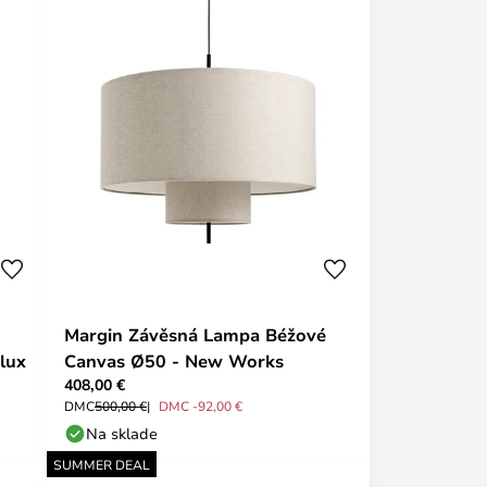
Margin Závěsná Lampa Béžové
lux
Canvas Ø50 - New Works
408,00 €
DMC
500,00 €
DMC -92,00 €
Na sklade
SUMMER DEAL