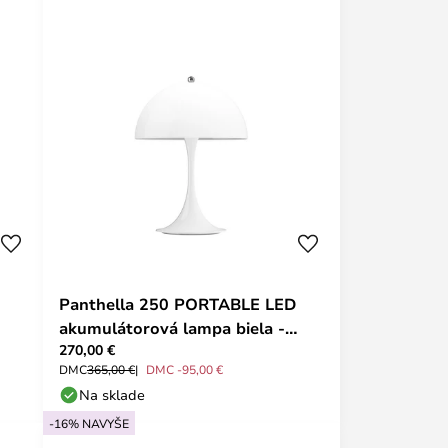
Panthella 250 PORTABLE LED
akumulátorová lampa biela -
270,00 €
Louis Poulsen
DMC
365,00 €
DMC -95,00 €
Na sklade
-16% NAVYŠE