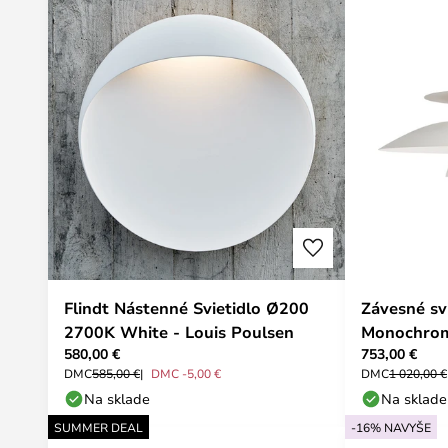
Flindt Nástenné Svietidlo Ø200
Závesné sv
2700K White - Louis Poulsen
Monochrom
580,00 €
753,00 €
Poulsen
DMC
585,00 €
DMC -5,00 €
DMC
1 020,00 €
Na sklade
Na sklade
SUMMER DEAL
-16% NAVYŠE