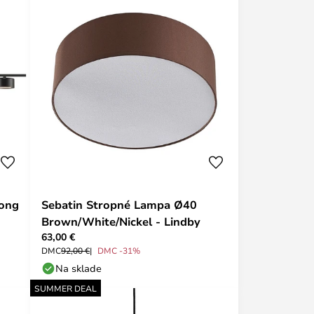
Long
Sebatin Stropné Lampa Ø40
Brown/White/Nickel - Lindby
63,00 €
DMC
92,00 €
DMC -31%
Na sklade
SUMMER DEAL