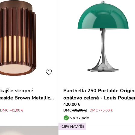
kajšie stropné
Panthella 250 Portable Origin
easide Brown Metallic -
opálovo zelená - Louis Poulse
420,00 €
DMC -41,00 €
DMC
495,00 €
DMC -75,00 €
Na sklade
-16% NAVYŠE