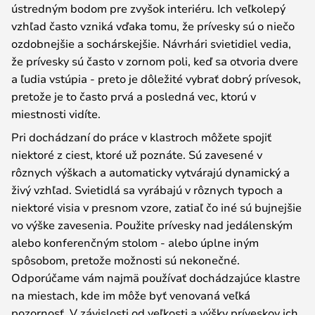
ústredným bodom pre zvyšok interiéru. Ich veľkolepý
vzhľad často vzniká vďaka tomu, že prívesky sú o niečo
ozdobnejšie a sochárskejšie. Návrhári svietidiel vedia,
že prívesky sú často v zornom poli, keď sa otvoria dvere
a ľudia vstúpia - preto je dôležité vybrať dobrý prívesok,
pretože je to často prvá a posledná vec, ktorú v
miestnosti vidíte.
Pri dochádzaní do práce v klastroch môžete spojiť
niektoré z ciest, ktoré už poznáte. Sú zavesené v
rôznych výškach a automaticky vytvárajú dynamický a
živý vzhľad. Svietidlá sa vyrábajú v rôznych typoch a
niektoré visia v presnom vzore, zatiaľ čo iné sú bujnejšie
vo výške zavesenia. Použite prívesky nad jedálenským
alebo konferenčným stolom - alebo úplne iným
spôsobom, pretože možnosti sú nekonečné.
Odporúčame vám najmä používať dochádzajúce klastre
na miestach, kde im môže byť venovaná veľká
pozornosť. V závislosti od veľkosti a výšky príveskov ich