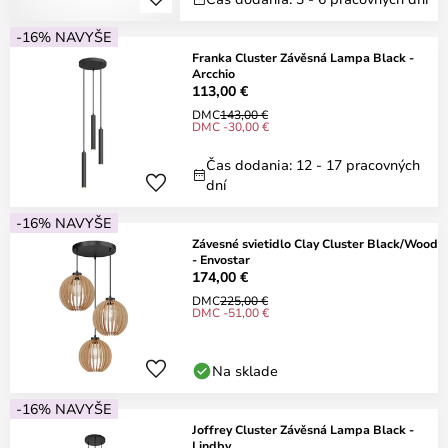
-16% NAVYŠE
Franka Cluster Závěsná Lampa Black -
Arcchio
113,00 €
DMC
143,00 €
DMC -30,00 €
Čas dodania: 12 - 17 pracovných
dní
-16% NAVYŠE
Závesné svietidlo Clay Cluster Black/Wood
- Envostar
174,00 €
DMC
225,00 €
DMC -51,00 €
Na sklade
-16% NAVYŠE
Joffrey Cluster Závěsná Lampa Black -
Lindby