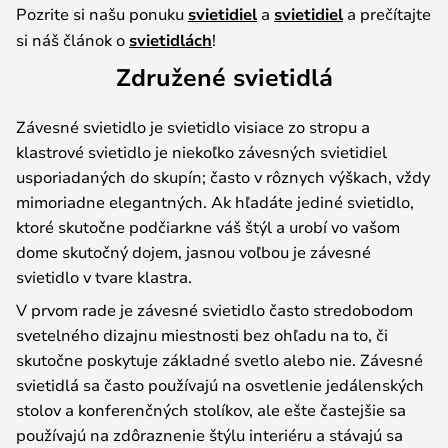
Pozrite si našu ponuku
svietidiel
a
svietidiel
a prečítajte
si náš článok o
svietidlách
!
Združené svietidlá
Závesné svietidlo je svietidlo visiace zo stropu a
klastrové svietidlo je niekoľko závesných svietidiel
usporiadaných do skupín; často v rôznych výškach, vždy
mimoriadne elegantných. Ak hľadáte jediné svietidlo,
ktoré skutočne podčiarkne váš štýl a urobí vo vašom
dome skutočný dojem, jasnou voľbou je závesné
svietidlo v tvare klastra.
V prvom rade je závesné svietidlo často stredobodom
svetelného dizajnu miestnosti bez ohľadu na to, či
skutočne poskytuje základné svetlo alebo nie. Závesné
svietidlá sa často používajú na osvetlenie jedálenských
stolov a konferenčných stolíkov, ale ešte častejšie sa
používajú na zdôraznenie štýlu interiéru a stávajú sa