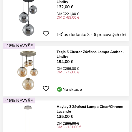
Lindby
132,00 €
DMC
221,00 €
DMC -89,00 €
Čas dodania: 3 - 6 pracovných dní
-16% NAVYŠE
Teeja 5 Cluster Závěsná Lampa Amber -
Lindby
194,00 €
DMC
266,00 €
DMC -72,00 €
Na sklade
-16% NAVYŠE
Hayley 3 Závěsná Lampa Clear/Chrome -
Lucande
135,00 €
DMC
266,00 €
DMC -131,00 €