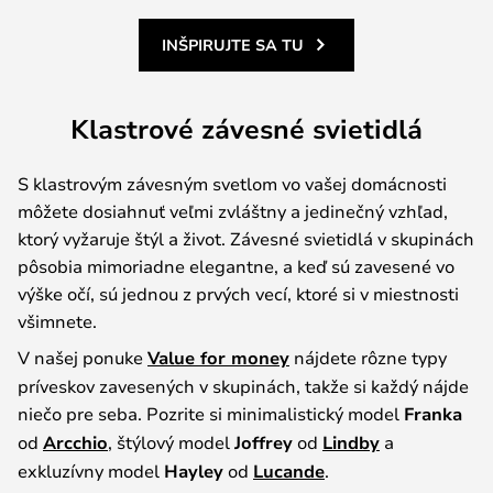
INŠPIRUJTE SA TU
Klastrové závesné svietidlá
S klastrovým závesným svetlom vo vašej domácnosti
môžete dosiahnuť veľmi zvláštny a jedinečný vzhľad,
ktorý vyžaruje štýl a život. Závesné svietidlá v skupinách
pôsobia mimoriadne elegantne, a keď sú zavesené vo
výške očí, sú jednou z prvých vecí, ktoré si v miestnosti
všimnete.
V našej ponuke
Value for money
nájdete rôzne typy
príveskov zavesených v skupinách, takže si každý nájde
niečo pre seba. Pozrite si minimalistický model
Franka
od
Arcchio
, štýlový model
Joffrey
od
Lindby
a
exkluzívny model
Hayley
od
Lucande
.