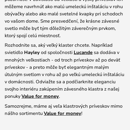
môžeme navrhnúť ako malú umeleckú inštaláciu v rohu
obývačky alebo ako malé svetelné kvapky pri schodoch
vo vašom dome. Sme presvedčení, že krásne závesné
svetlo môže byť tým dôležitým záverečným prvkom,
ktorý spojí celú miestnosť.
Rozhodnite sa, aký veľký klaster chcete. Napríklad
svietidlo
Hayley
od spoločnosti
Lucande
sa dodáva v
mnohých veľkostiach - od troch príveskov až po deväť
príveskov - a preto môže byť elegantným malým
útulným svetlom v rohu až po veľkú umeleckú inštaláciu
v domácnosti. Odviažte sa a podčiarknite eleganciu
svojho interiéru zakúpením závesného klastra z našej
ponuky
Value for money
.
Samozrejme, máme aj veľa klastrových príveskov mimo
nášho sortimentu
Value for money
!