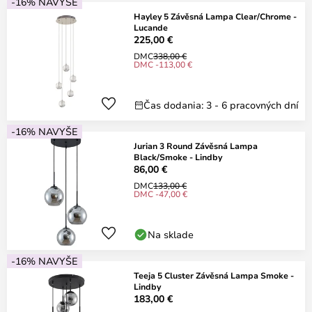
-16% NAVYŠE
Hayley 5 Závěsná Lampa Clear/Chrome -
Lucande
225,00 €
DMC
338,00 €
DMC -113,00 €
Čas dodania: 3 - 6 pracovných dní
-16% NAVYŠE
Jurian 3 Round Závěsná Lampa
Black/Smoke - Lindby
86,00 €
DMC
133,00 €
DMC -47,00 €
Na sklade
-16% NAVYŠE
Teeja 5 Cluster Závěsná Lampa Smoke -
Lindby
183,00 €