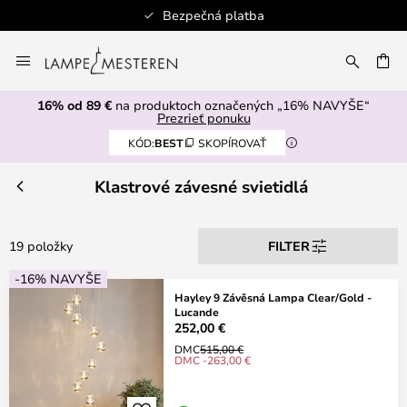
Bezpečná platba
Skip
to
AŤ
Content
16% od 89 €
na produktoch označených „16% NAVYŠE“
Prezrieť ponuku
KÓD:
BEST
SKOPÍROVAŤ
Klastrové závesné svietidlá
19 položky
FILTER
-16% NAVYŠE
Hayley 9 Závěsná Lampa Clear/Gold -
Lucande
252,00 €
DMC
515,00 €
DMC -263,00 €