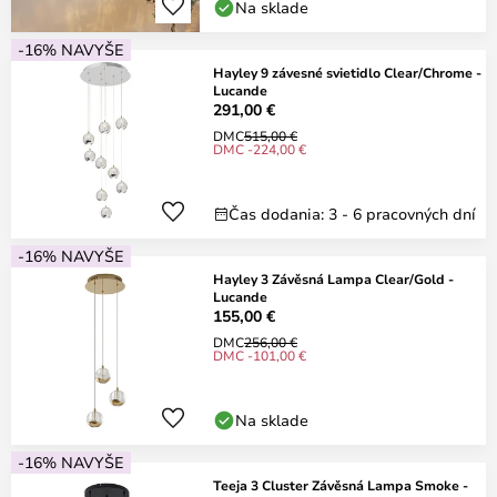
Na sklade
-16% NAVYŠE
Hayley 9 závesné svietidlo Clear/Chrome -
Lucande
291,00 €
DMC
515,00 €
DMC -224,00 €
Čas dodania: 3 - 6 pracovných dní
-16% NAVYŠE
Hayley 3 Závěsná Lampa Clear/Gold -
Lucande
155,00 €
DMC
256,00 €
DMC -101,00 €
Na sklade
-16% NAVYŠE
Teeja 3 Cluster Závěsná Lampa Smoke -