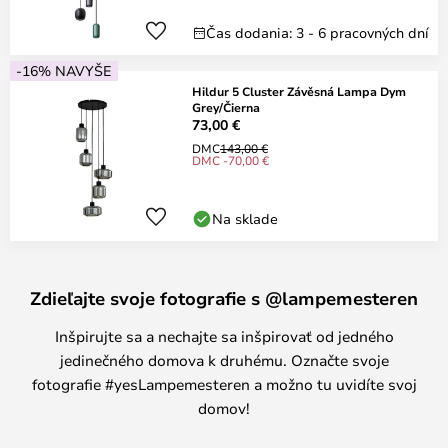
Čas dodania: 3 - 6 pracovných dní
-16% NAVYŠE
Hildur 5 Cluster Závěsná Lampa Dym
Grey/Čierna
73,00 €
DMC
143,00 €
DMC -70,00 €
Na sklade
Zdieľajte svoje fotografie s @lampemesteren
Inšpirujte sa a nechajte sa inšpirovať od jedného
jedinečného domova k druhému. Označte svoje
fotografie #yesLampemesteren a možno tu uvidíte svoj
domov!