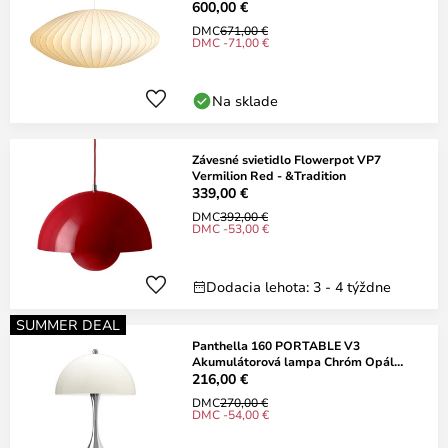
600,00 €
DMC
671,00 €
DMC -71,00 €
Na sklade
Závesné svietidlo Flowerpot VP7
Vermilion Red - &Tradition
339,00 €
DMC
392,00 €
DMC -53,00 €
Dodacia lehota: 3 - 4 týždne
SUMMER DEAL
Panthella 160 PORTABLE V3
Akumulátorová lampa Chróm Opál
Béžová - Louis Poulsen
216,00 €
DMC
270,00 €
DMC -54,00 €