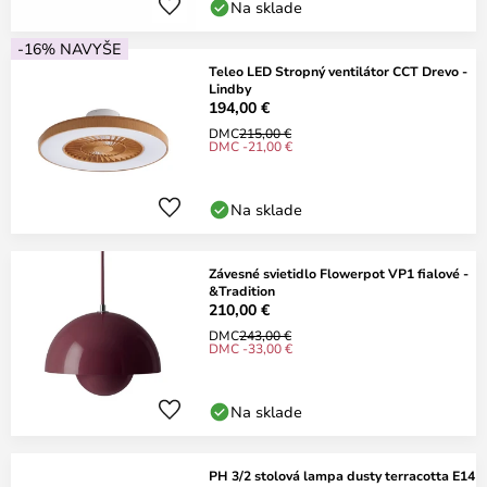
Na sklade
-16% NAVYŠE
Teleo LED Stropný ventilátor CCT Drevo -
Lindby
194,00 €
DMC
215,00 €
DMC -21,00 €
Na sklade
Závesné svietidlo Flowerpot VP1 fialové -
&Tradition
210,00 €
DMC
243,00 €
DMC -33,00 €
Na sklade
PH 3/2 stolová lampa dusty terracotta E14