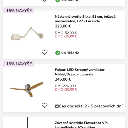
-16% NAVYŠE
Nástenné svetlo Silka, 91 cm, béžová,
nastaviteľné, E27 - Lucande
123,00 €
DMC
152,00 €
DMC -29,00 €
Na sklade
-16% NAVYŠE
Faipari LED Stropný ventilátor
Nikkel/Drevo - Lucande
246,00 €
DMC
276,00 €
DMC -30,00 €
Čas dodania: 2 - 5 pracovných dní
Závesné svietidlo Flowerpot VP1
čierne/biele - &Tradition