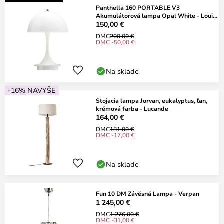
Panthella 160 PORTABLE V3
Akumulátorová lampa Opal White - Louis
Poulsen
150,00 €
DMC
200,00 €
DMC -50,00 €
Na sklade
-16% NAVYŠE
Stojacia lampa Jorvan, eukalyptus, ľan,
krémová farba - Lucande
164,00 €
DMC
181,00 €
DMC -17,00 €
Na sklade
Fun 10 DM Závěsná Lampa - Verpan
1 245,00 €
DMC
1 276,00 €
DMC -31,00 €