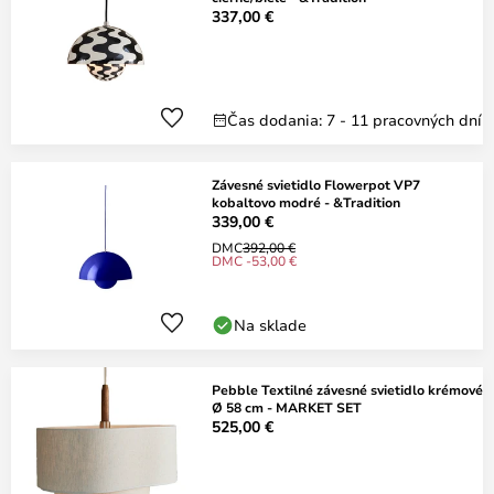
337,00 €
Čas dodania: 7 - 11 pracovných dní
Závesné svietidlo Flowerpot VP7
kobaltovo modré - &Tradition
339,00 €
DMC
392,00 €
DMC -53,00 €
Na sklade
Pebble Textilné závesné svietidlo krémové
Ø 58 cm - MARKET SET
525,00 €