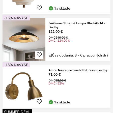
Na sklade
-16% NAVYŠE
Emilienne Stropné Lampa Black/Gold -
Lindby
122,00 €
DMC
246,00 €
DMC -124,00 €
Čas dodania: 3 - 6 pracovných dní
-16% NAVYŠE
Amrei Nástenné Svietidlo Brass - Lindby
71,00 €
DMC
92,00 €
DMC -22%
Na sklade
SUMMER DEAL