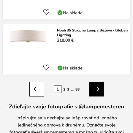
Na sklade
Noah 35 Stropné Lampa Béžové - Globen
Lighting
218,00 €
Na sklade
Strana
1
2
3
...
88
Predchádzajúci
Ďalší
Zdieľajte svoje fotografie s @lampemesteren
Inšpirujte sa a nechajte sa inšpirovať od jedného
jedinečného domova k druhému. Označte svoje
fotografie #yesLampemesteren a možno tu uvidíte svoj