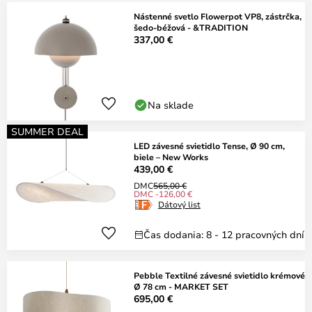
Nástenné svetlo Flowerpot VP8, zástrčka,
šedo-béžová - &TRADITION
337,00 €
Na sklade
SUMMER DEAL
LED závesné svietidlo Tense, Ø 90 cm,
biele – New Works
439,00 €
DMC
565,00 €
DMC -126,00 €
Dátový list
Čas dodania: 8 - 12 pracovných dní
Pebble Textilné závesné svietidlo krémové
Ø 78 cm - MARKET SET
695,00 €