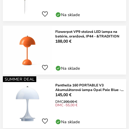
Na sklade
Flowerpot VP9 stolová LED lampa na
batérie, oranžová, IP44 - &TRADITION
188,00 €
Na sklade
SUMMER DEAL
Panthella 160 PORTABLE V3
Akumulátorová lampa Opal Pale Blue -
Louis Poulsen
145,00 €
DMC
200,00 €
DMC -55,00 €
Na sklade