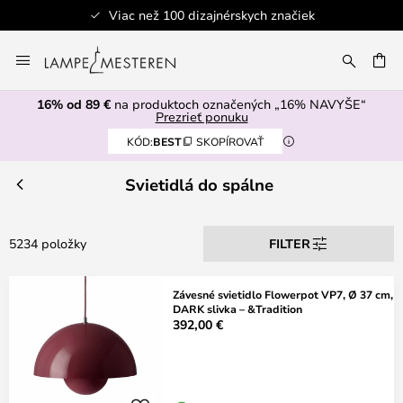
Bezpečná platba
Skip
to
AŤ
Content
16% od 89 €
na produktoch označených „16% NAVYŠE“
Prezrieť ponuku
KÓD:
BEST
SKOPÍROVAŤ
Svietidlá do spálne
5234 položky
FILTER
Závesné svietidlo Flowerpot VP7, Ø 37 cm,
DARK slivka – &Tradition
392,00 €