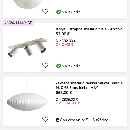
Na sklade
-16% NAVYŠE
Brinja 3 stropné svietidlo biele - Arcchio
53,00 €
DMC
92,00 €
DMC -42%
Na sklade
Závesné svietidlo Nelson Saucer Bubble
M, Ø 63,5 cm, biela - HAY
663,00 €
DMC
805,00 €
DMC -142,00 €
Čas dodania: 5 - 6 týždne