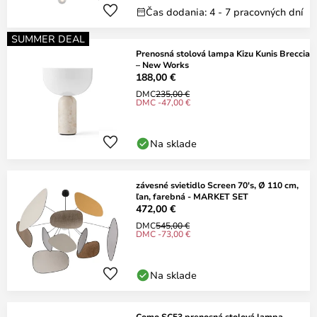
Čas dodania: 4 - 7 pracovných dní
SUMMER DEAL
Prenosná stolová lampa Kizu Kunis Breccia
– New Works
188,00 €
DMC
235,00 €
DMC -47,00 €
Na sklade
závesné svietidlo Screen 70's, Ø 110 cm,
ľan, farebná - MARKET SET
472,00 €
DMC
545,00 €
DMC -73,00 €
Na sklade
Como SC53 prenosná stolová lampa