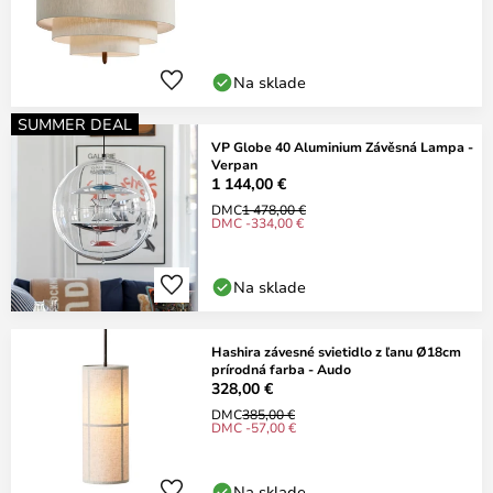
Na sklade
SUMMER DEAL
VP Globe 40 Aluminium Závěsná Lampa -
Verpan
1 144,00 €
DMC
1 478,00 €
DMC -334,00 €
Na sklade
Hashira závesné svietidlo z ľanu Ø18cm
prírodná farba - Audo
328,00 €
DMC
385,00 €
DMC -57,00 €
Na sklade