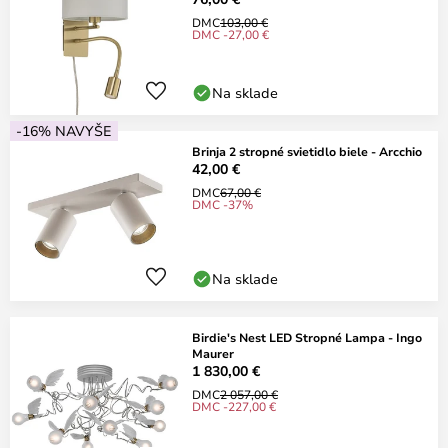
DMC
103,00 €
DMC -27,00 €
Na sklade
-16% NAVYŠE
Brinja 2 stropné svietidlo biele - Arcchio
42,00 €
DMC
67,00 €
DMC -37%
Na sklade
Birdie's Nest LED Stropné Lampa - Ingo
Maurer
1 830,00 €
DMC
2 057,00 €
DMC -227,00 €