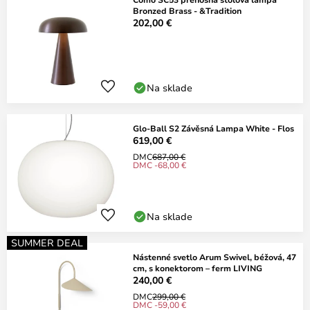
Bronzed Brass - &Tradition
202,00 €
Na sklade
Glo-Ball S2 Závěsná Lampa White - Flos
619,00 €
DMC
687,00 €
DMC -68,00 €
Na sklade
SUMMER DEAL
Nástenné svetlo Arum Swivel, béžová, 47
cm, s konektorom – ferm LIVING
240,00 €
DMC
299,00 €
DMC -59,00 €