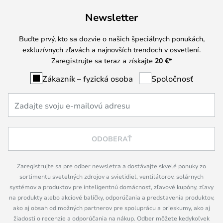
Newsletter
Buďte prvý, kto sa dozvie o našich špeciálnych ponukách,
exkluzívnych zľavách a najnovších trendoch v osvetlení.
Zaregistrujte sa teraz a získajte
20 €
*
Zákazník – fyzická osoba
Spoločnosť
ODOBERAŤ
Zaregistrujte sa pre odber newsletra a dostávajte skvelé ponuky zo
sortimentu svetelných zdrojov a svietidiel, ventilátorov, solárnych
systémov a produktov pre inteligentnú domácnosť, zľavové kupóny, zľavy
na produkty alebo akciové balíčky, odporúčania a predstavenia produktov,
ako aj obsah od možných partnerov pre spoluprácu a prieskumy, ako aj
žiadosti o recenzie a odporúčania na nákup. Odber môžete kedykoľvek