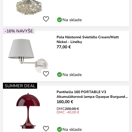
Na sklade
-16% NAVYŠE
Pola Nástenné Svietidlo Cream/Matt
Nickel - Lindby
77,00 €
Na sklade
SUMMER DEAL
Panthella 160 PORTABLE V3
Akumulátorová lampa Opaque Burgundy
- Louis Poulsen
160,00 €
DMC
200,00 €
DMC -40,00 €
Na sklade