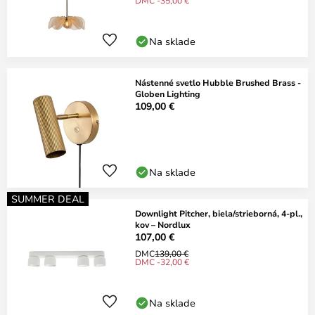
DMC -35,00 €
Na sklade
Nástenné svetlo Hubble Brushed Brass -
Globen Lighting
109,00 €
Na sklade
SUMMER DEAL
Downlight Pitcher, biela/strieborná, 4-pl.,
kov – Nordlux
107,00 €
DMC
139,00 €
DMC -32,00 €
Na sklade