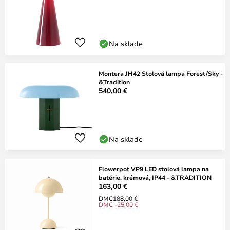
Na sklade
Montera JH42 Stolová lampa Forest/Sky -
&Tradition
540,00 €
Na sklade
Flowerpot VP9 LED stolová lampa na
batérie, krémová, IP44 - &TRADITION
163,00 €
DMC
188,00 €
DMC -25,00 €