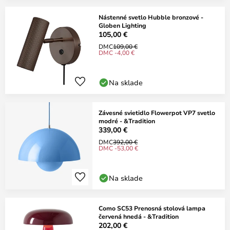
Nástenné svetlo Hubble bronzové -
Globen Lighting
105,00 €
DMC
109,00 €
DMC -4,00 €
Na sklade
Závesné svietidlo Flowerpot VP7 svetlo
modré - &Tradition
339,00 €
DMC
392,00 €
DMC -53,00 €
Na sklade
Como SC53 Prenosná stolová lampa
červená hnedá - &Tradition
202,00 €