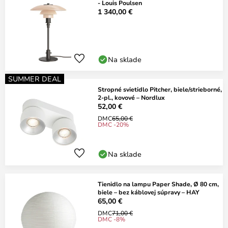
- Louis Poulsen
1 340,00 €
Na sklade
SUMMER DEAL
Stropné svietidlo Pitcher, biele/strieborné,
2-pl., kovové – Nordlux
52,00 €
DMC
65,00 €
DMC -20%
Na sklade
Tienidlo na lampu Paper Shade, Ø 80 cm,
biele – bez káblovej súpravy – HAY
65,00 €
DMC
71,00 €
DMC -8%