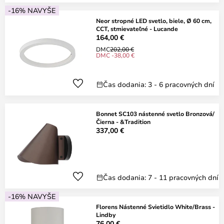
-16% NAVYŠE
Neor stropné LED svetlo, biele, Ø 60 cm,
CCT, stmievateľné - Lucande
164,00 €
DMC
202,00 €
DMC -38,00 €
Čas dodania: 3 - 6 pracovných dní
Bonnet SC103 nástenné svetlo Bronzová/
Čierna - &Tradition
337,00 €
Čas dodania: 7 - 11 pracovných dní
-16% NAVYŠE
Florens Nástenné Svietidlo White/Brass -
Lindby
76,00 €