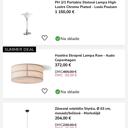
PH 2/1 Portable Stolová Lampa High
Lustre Chrome Plated - Louis Poulsen
1 150,00 €
Na sklade
SUMMER DEAL
Hashira Stropné Lampa Raw - Audo
Copenhagen
372,00 €
DMC
465,00 €
DMC -93,00 €
Na sklade
Závesné svietidlo Styrka, Ø 63 cm,
mosadz/béžová - Markslöjd
204,00 €
DMC
239,00 €