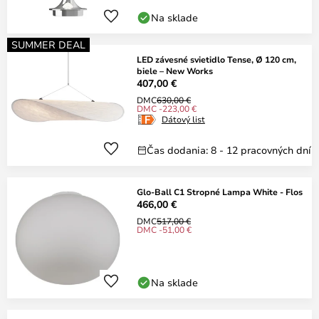
Na sklade
SUMMER DEAL
LED závesné svietidlo Tense, Ø 120 cm,
biele – New Works
407,00 €
DMC
630,00 €
DMC -223,00 €
Dátový list
Čas dodania: 8 - 12 pracovných dní
Glo-Ball C1 Stropné Lampa White - Flos
466,00 €
DMC
517,00 €
DMC -51,00 €
Na sklade