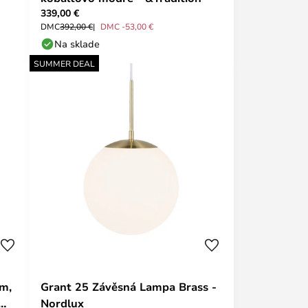
339,00 €
DMC
392,00 €
DMC -53,00 €
Na sklade
SUMMER DEAL
cm,
Grant 25 Závěsná Lampa Brass -
Nordlux