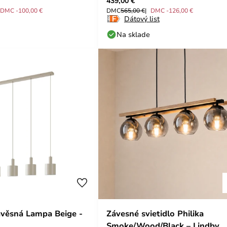
439,00 €
DMC -100,00 €
DMC
565,00 €
DMC -126,00 €
Dátový list
Na sklade
ávěsná Lampa Beige -
Závesné svietidlo Philika
Smoke/Wood/Black – Lindby