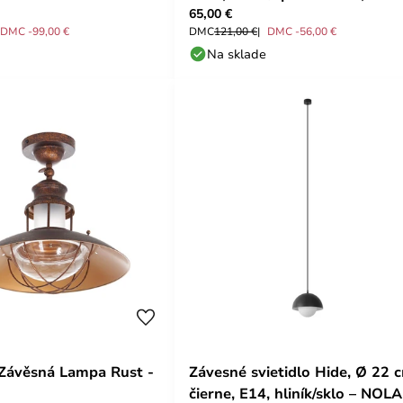
65,00 €
NOLA
DMC -99,00 €
DMC
121,00 €
DMC -56,00 €
Na sklade
Závěsná Lampa Rust -
Závesné svietidlo Hide, Ø 22 
čierne, E14, hliník/sklo – NOLA