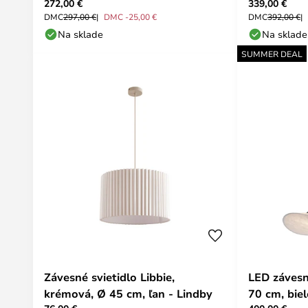
272,00 €
339,00 €
&Tradition
DMC
297,00 €
DMC -25,00 €
DMC
392,00 €
Na sklade
Na sklade
SUMMER DEAL
Závesné svietidlo Libbie,
LED závesn
krémová, Ø 45 cm, ľan - Lindby
70 cm, bie