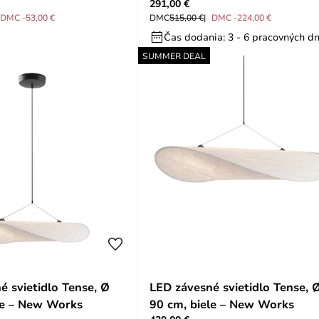
291,00 €
DMC -53,00 €
DMC
515,00 €
DMC -224,00 €
Čas dodania: 3 - 6 pracovných dn
SUMMER DEAL
é svietidlo Tense, Ø
LED závesné svietidlo Tense, 
le – New Works
90 cm, biele – New Works