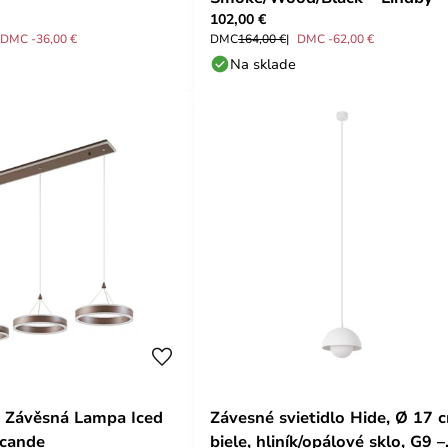
102,00 €
DMC -36,00 €
DMC
164,00 €
DMC -62,00 €
Na sklade
 Závěsná Lampa Iced
Závesné svietidlo Hide, Ø 17 
ucande
biele, hliník/opálové sklo, G9 –