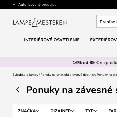
Skip
Autorizovaný predajca
to
Content
Prehľadáv
obchod
tu...
INTERIÉROVÉ OSVETLENIE
EXTERIÉROV
16% od 89 €
na prod
Svietidla a lampy
Ponuky na svietidlá a bytové doplnky
Ponuky na di
Ponuky na závesné s
ZNAČKA
DIZAJNER
TYP
FAR