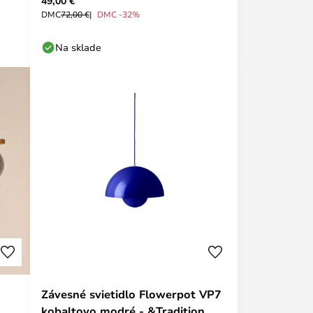
49,00 €
DMC
72,00 €
DMC -32%
Na sklade
Závesné svietidlo Flowerpot VP7
kobaltovo modré - &Tradition