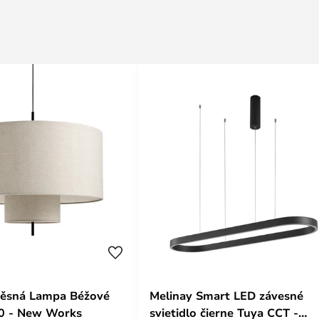
věsná Lampa Béžové
Melinay Smart LED závesné
0 - New Works
svietidlo čierne Tuya CCT -