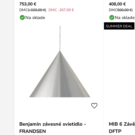
753,00 €
408,00 €
Poulsen
DMC
1 020,00 €
DMC -267,00 €
DMC
500,00 €
Na sklade
Na sklade
SUMMER DEAL
Benjamin závesné svietidlo -
MIB 6 Závě
FRANDSEN
DFTP