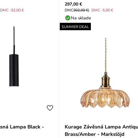
297,00 €
Lucande
DMC -92,00 €
DMC
302,00 €
DMC -5,00 €
Na sklade
SUMMER DEAL
sná Lampa Black -
Kurage Závěsná Lampa Antiq
Brass/Amber - Markslöjd