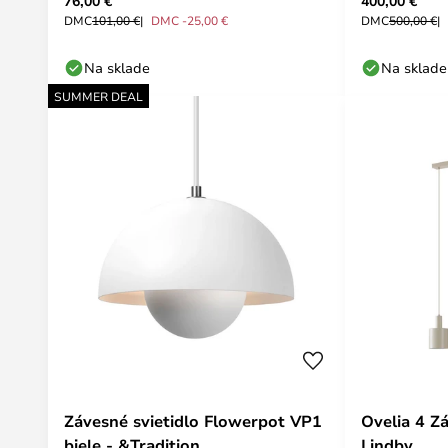
76,00 €
400,00 €
DMC
101,00 €
DMC -25,00 €
DMC
500,00 €
Na sklade
Na sklade
SUMMER DEAL
Závesné svietidlo Flowerpot VP1
Ovelia 4 Z
biele - &Tradition
Lindby