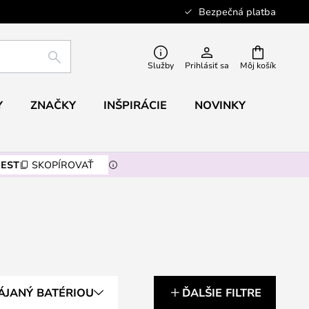
Bezpečná platba
HĽADAŤ
Služby
Prihlásiť sa
Môj košík
Y
ZNAČKY
INŠPIRÁCIE
NOVINKY
EST
SKOPÍROVAŤ
ÁJANÝ BATÉRIOU
ĎALŠIE FILTRE