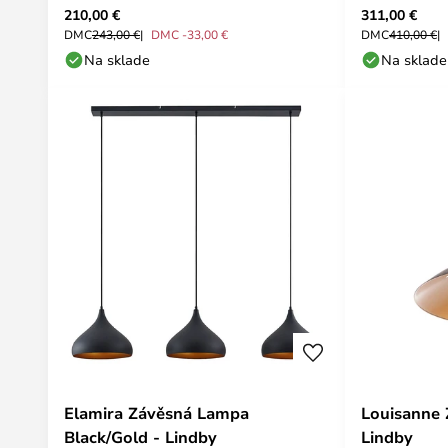
210,00 €
311,00 €
DMC
243,00 €
DMC -33,00 €
DMC
410,00 €
Na sklade
Na sklade
Elamira Závěsná Lampa
Louisanne 
Black/Gold - Lindby
Lindby