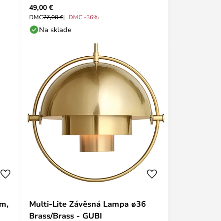
49,00 €
DMC
77,00 €
DMC -36%
Na sklade
cm,
Multi-Lite Závěsná Lampa ø36
Brass/Brass - GUBI