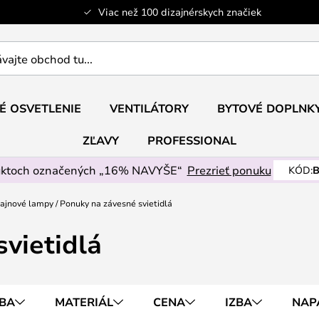
Viac než 100 dizajnérskych značiek
ajte
É OSVETLENIE
VENTILÁTORY
BYTOVÉ DOPLNK
ZĽAVY
PROFESSIONAL
uktoch označených „16% NAVYŠE“
Prezrieť ponuku
KÓD:
B
zajnové lampy
Ponuky na závesné svietidlá
vietidlá
BA
MATERIÁL
CENA
IZBA
NAP