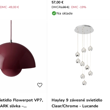
57,00 €
DMC -49,00 €
DMC
71,00 €
DMC -19%
Na sklade
ietidlo Flowerpot VP7,
Hayley 9 závesné svietidlo
ARK slivka –
Clear/Chrome - Lucande