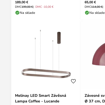
189,00 €
65,00 €
DMC
199,00 €
DMC -10,00 €
DMC
114,00 €
Na sklade
Na sklade
Melinay LED Smart Závěsná
Závesné sv
Lampa Coffee - Lucande
Ø 37 cm, D