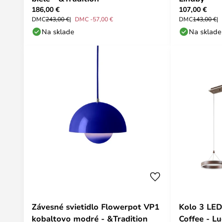
186,00 €
107,00 €
DMC
243,00 €
DMC -57,00 €
DMC
143,00 €
Na sklade
Na sklade
Závesné svietidlo Flowerpot VP1
Kolo 3 LED
kobaltovo modré - &Tradition
Coffee - L