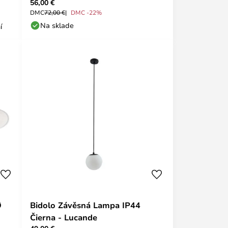
56,00 €
DMC
72,00 €
DMC -22%
Na sklade
í
Ø
Bidolo Závěsná Lampa IP44
Čierna - Lucande