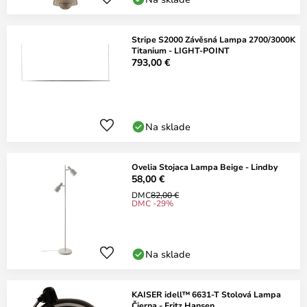
Stripe S2000 Závěsná Lampa 2700/3000K
Titanium - LIGHT-POINT
793,00 €
Na sklade
Ovelia Stojaca Lampa Beige - Lindby
58,00 €
DMC
82,00 €
DMC -29%
Na sklade
KAISER idell™ 6631-T Stolová Lampa
Čierna - Fritz Hansen