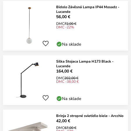
Bidolo Závěsná Lampa IP44 Mosadz -
Lucande
56,00 €
DMC
72,00 €
DMC -22%
Na sklade
Silka Stojaca Lampa H173 Black -
Lucande
164,00 €
DMC
202,00 €
DMC -38,00 €
Na sklade
Brinja 2 stropné svietidlo biele - Arcchio
42,00 €
DMC
67,00 €