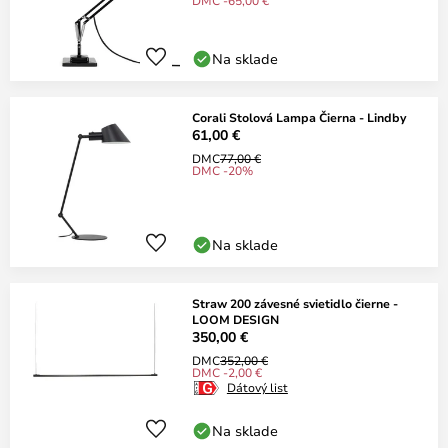
DMC -65,00 €
Na sklade
Corali Stolová Lampa Čierna - Lindby
61,00 €
DMC
77,00 €
DMC -20%
Na sklade
Straw 200 závesné svietidlo čierne -
LOOM DESIGN
350,00 €
DMC
352,00 €
DMC -2,00 €
Dátový list
Na sklade