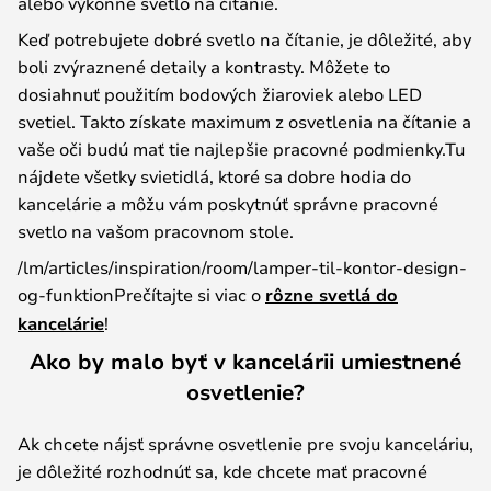
alebo výkonné svetlo na čítanie.
Keď potrebujete dobré svetlo na čítanie, je dôležité, aby
boli zvýraznené detaily a kontrasty. Môžete to
dosiahnuť použitím bodových žiaroviek alebo LED
svetiel. Takto získate maximum z osvetlenia na čítanie a
vaše oči budú mať tie najlepšie pracovné podmienky.Tu
nájdete všetky svietidlá, ktoré sa dobre hodia do
kancelárie a môžu vám poskytnúť správne pracovné
svetlo na vašom pracovnom stole.
/lm/articles/inspiration/room/lamper-til-kontor-design-
og-funktionPrečítajte si viac o
rôzne svetlá do
kancelárie
!
Ako by malo byť v kancelárii umiestnené
osvetlenie?
Ak chcete nájsť správne osvetlenie pre svoju kanceláriu,
je dôležité rozhodnúť sa, kde chcete mať pracovné