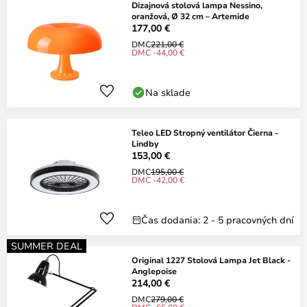
Dizajnová stolová lampa Nessino,
oranžová, Ø 32 cm – Artemide
177,00 €
DMC
221,00 €
DMC -44,00 €
Na sklade
Teleo LED Stropný ventilátor Čierna -
Lindby
153,00 €
DMC
195,00 €
DMC -42,00 €
Čas dodania: 2 - 5 pracovných dní
SUMMER DEAL
Original 1227 Stolová Lampa Jet Black -
Anglepoise
214,00 €
DMC
279,00 €