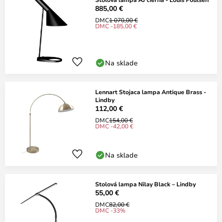
885,00 €
DMC
1 070,00 €
DMC -185,00 €
Na sklade
Lennart Stojaca lampa Antique Brass -
Lindby
112,00 €
DMC
154,00 €
DMC -42,00 €
Na sklade
Stolová lampa Nilay Black – Lindby
55,00 €
DMC
82,00 €
DMC -33%