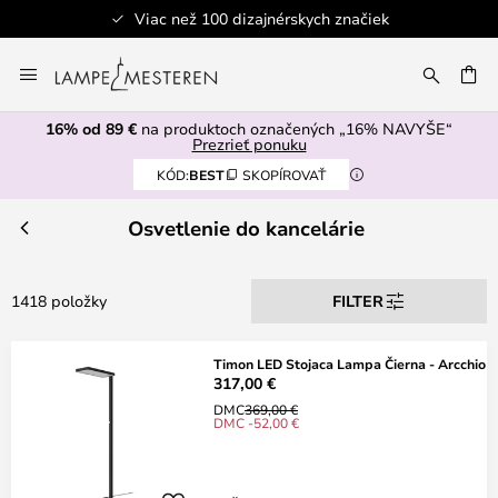
Bezpečná platba
Skip
to
AŤ
Content
16% od 89 €
na produktoch označených „16% NAVYŠE“
Prezrieť ponuku
KÓD:
BEST
SKOPÍROVAŤ
Osvetlenie do kancelárie
1418 položky
FILTER
Timon LED Stojaca Lampa Čierna - Arcchio
317,00 €
DMC
369,00 €
DMC -52,00 €