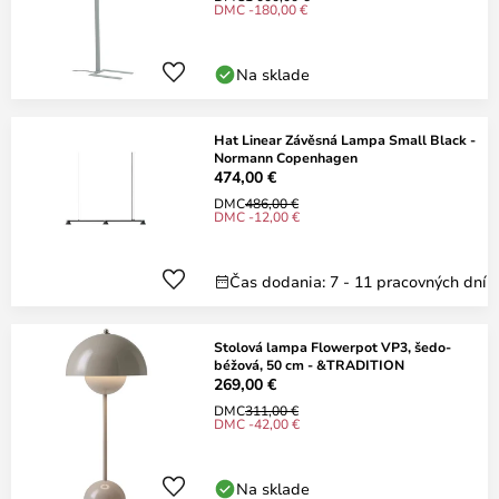
DMC -180,00 €
Na sklade
Hat Linear Závěsná Lampa Small Black -
Normann Copenhagen
474,00 €
DMC
486,00 €
DMC -12,00 €
Čas dodania: 7 - 11 pracovných dní
Stolová lampa Flowerpot VP3, šedo-
béžová, 50 cm - &TRADITION
269,00 €
DMC
311,00 €
DMC -42,00 €
Na sklade