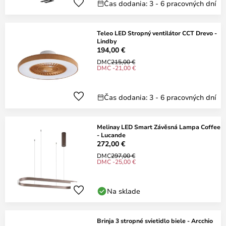
Čas dodania: 3 - 6 pracovných dní
Teleo LED Stropný ventilátor CCT Drevo -
Lindby
194,00 €
DMC
215,00 €
DMC -21,00 €
Čas dodania: 3 - 6 pracovných dní
Melinay LED Smart Závěsná Lampa Coffee
- Lucande
272,00 €
DMC
297,00 €
DMC -25,00 €
Na sklade
Brinja 3 stropné svietidlo biele - Arcchio