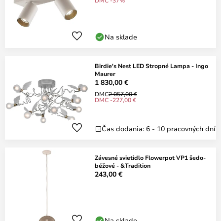
DMC -37%
Na sklade
Birdie's Nest LED Stropné Lampa - Ingo
Maurer
1 830,00 €
DMC
2 057,00 €
DMC -227,00 €
Čas dodania: 6 - 10 pracovných dní
Závesné svietidlo Flowerpot VP1 šedo-
béžové - &Tradition
243,00 €
Na sklade