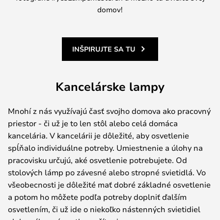
domov!
INŠPIRUJTE SA TU
Kancelárske lampy
Mnohí z nás využívajú časť svojho domova ako pracovný
priestor - či už je to len stôl alebo celá domáca
kancelária. V kancelárii je dôležité, aby osvetlenie
spĺňalo individuálne potreby. Umiestnenie a úlohy na
pracovisku určujú, aké osvetlenie potrebujete. Od
stolových lámp po závesné alebo stropné svietidlá. Vo
všeobecnosti je dôležité mať dobré základné osvetlenie
a potom ho môžete podľa potreby doplniť ďalším
osvetlením, či už ide o niekoľko nástenných svietidiel