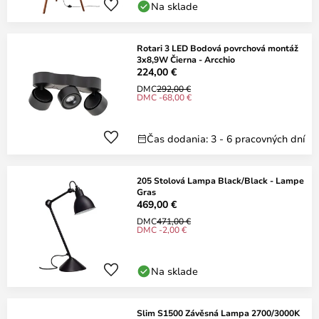
Na sklade
Rotari 3 LED Bodová povrchová montáž
3x8,9W Čierna - Arcchio
224,00 €
DMC
292,00 €
DMC -68,00 €
Čas dodania: 3 - 6 pracovných dní
205 Stolová Lampa Black/Black - Lampe
Gras
469,00 €
DMC
471,00 €
DMC -2,00 €
Na sklade
Slim S1500 Závěsná Lampa 2700/3000K