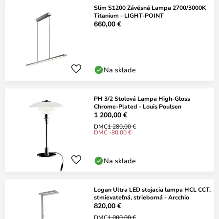
Slim S1200 Závěsná Lampa 2700/3000K
Titanium - LIGHT-POINT
660,00 €
Na sklade
PH 3/2 Stolová Lampa High-Gloss
Chrome-Plated - Louis Poulsen
1 200,00 €
DMC
1 280,00 €
DMC -80,00 €
Na sklade
Logan Ultra LED stojacia lampa HCL CCT,
stmievateľná, strieborná - Arcchio
820,00 €
DMC
1 000,00 €