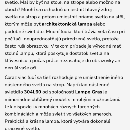
svetlo. Mal by byť na stole, na strope alebo možno na
oboch? Mnohí sa rozhodnú umiestniť hlavný zdroj
svetla na strop a potom umiestniť priame svetlo na stôl,
ktorým môže byť
architektonická lampa
alebo
podobné svietidlo. Mnohí ľudia, ktorí trávia veľa času pri
počítači, neuprednostňujú prirodzené svetlo, pretože
často ruší obrazovku. V takom prípade je výhodné mať
stolnú lampu, ktorá poskytuje dostatok svetla na
klávesnicu a počas práce nezasahuje do obrazovky ani
neruší vaše oči.
Čoraz viac ľudí sa tiež rozhoduje pre umiestnenie iného
nástenného svetla na strop. Napríklad nástenné
svietidlo
304L60
od spoločnosti
Lampe Gras
je
mimoriadne obľúbený model s mnohými možnosťami.
Je k dispozícii v mnohých rôznych farebných
kombináciách a môže svietiť vo všetkých smeroch.
Praktická a krásna lampa, ktorá vytvára dokonalé
pracovné svetlo.