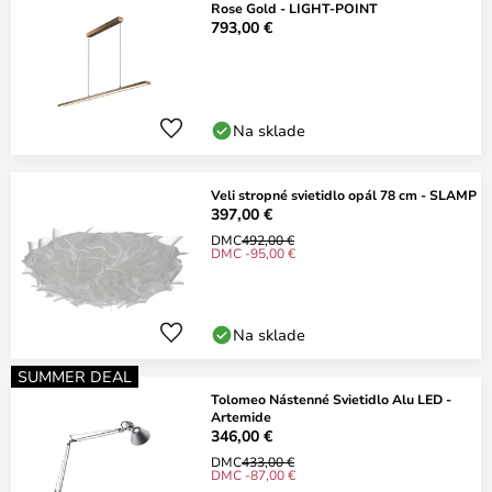
Rose Gold - LIGHT-POINT
793,00 €
Na sklade
Veli stropné svietidlo opál 78 cm - SLAMP
397,00 €
DMC
492,00 €
DMC -95,00 €
Na sklade
SUMMER DEAL
Tolomeo Nástenné Svietidlo Alu LED -
Artemide
346,00 €
DMC
433,00 €
DMC -87,00 €