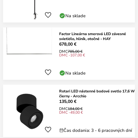
Na sklade
Factor Lineárna smerová LED závesné
svietidlo, hliník, otočné - HAY
678,00 €
DMC
785,00 €
DMC -107,00 €
Na sklade
Rotari LED nástenné bodové svetlo 17,6 W
čierny - Arcchio
135,00 €
DMC
184,00 €
DMC -49,00 €
Čas dodania: 3 - 6 pracovných dní