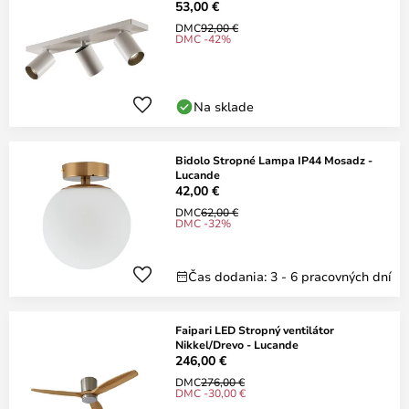
53,00 €
DMC
92,00 €
DMC -42%
Na sklade
Bidolo Stropné Lampa IP44 Mosadz -
Lucande
42,00 €
DMC
62,00 €
DMC -32%
Čas dodania: 3 - 6 pracovných dní
Faipari LED Stropný ventilátor
Nikkel/Drevo - Lucande
246,00 €
DMC
276,00 €
DMC -30,00 €