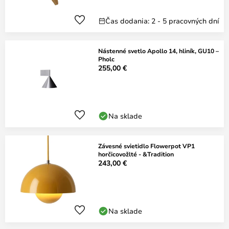
Čas dodania: 2 - 5 pracovných dní
Nástenné svetlo Apollo 14, hliník, GU10 –
Pholc
255,00 €
Na sklade
Závesné svietidlo Flowerpot VP1
horčicovožlté - &Tradition
243,00 €
Na sklade