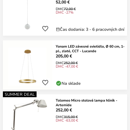
52,00 €
DMC
72,00 €
DMC -27%
Čas dodania: 3 - 6 pracovných dní
Yonam LED závesné svietidlo, Ø 60 cm, 1-
pl., zlaté, CCT - Lucande
205,00 €
DMC
252,00 €
DMC -47,00 €
Na sklade
SUMMER DEAL
Tolomeo Micro stolová lampa hliník -
Artemide
252,00 €
DMC
315,00 €
DMC -63,00 €