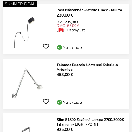
SUMMER DEAL
Post Nástenné Svietidlo Black - Muuto
230,00 €
DMC
295,00 €
DMC -65,00 €
Dátový list
Na sklade
Tolomeo Braccio Nástenné Svietidlo -
Artemide
458,00 €
Na sklade
Slim S1800 Závěsná Lampa 2700/3000K
Titanium - LIGHT-POINT
925,00 €