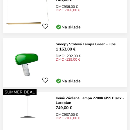
DMC
936,00 €
DMC -188,00 €
Na sklade
Snoopy Stolová Lampa Green - Flos
1 163,00 €
DMC
1 292,00 €
DMC -129,00 €
Na sklade
SUMMER DEAL
Koinè Závěsná Lampa 2700K Ø55 Black -
Luceplan
749,00 €
DMC
937,00 €
DMC -188,00 €