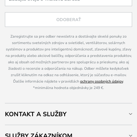
ODOBERAŤ
Zaregistrujte sa pre odber newsletra a dostávajte skvelé ponuky zo
sortimentu svetelných zdrojov a svietidiel, ventilátorov, solárnych
systémov a produktov pre inteligentnú domácnosť, zľavové kupóny, zľavy
na produkty alebo akciové balíčky, odporúčania a predstavenia produktov,
ako aj obsah od možných partnerov pre spoluprácu a prieskumy, ako aj
žiadosti o recenzie a odporúčania na nákup. Odber môžete kedykoľvek
zrušiť kliknutím na odkaz na odhlásenie, ktorý je súčasťou e-mailov.
Ďalšie informácie nájdete v pravidlách
ochrany osobných údajov
.
*minimálna hodnota objednávky je 249 €.
KONTAKT A SLUŽBY
SLUŽBY ZÁKAZNÍKOM