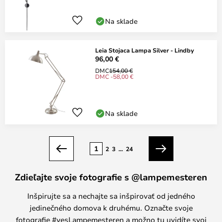
Na sklade
Leia Stojaca Lampa Silver - Lindby
96,00 €
DMC
154,00 €
DMC -58,00 €
Na sklade
Strana
1
2
3
...
24
Predchádzajúci
Ďalší
Zdieľajte svoje fotografie s @lampemesteren
Inšpirujte sa a nechajte sa inšpirovať od jedného
jedinečného domova k druhému. Označte svoje
fotografie #yesLampemesteren a možno tu uvidíte svoj