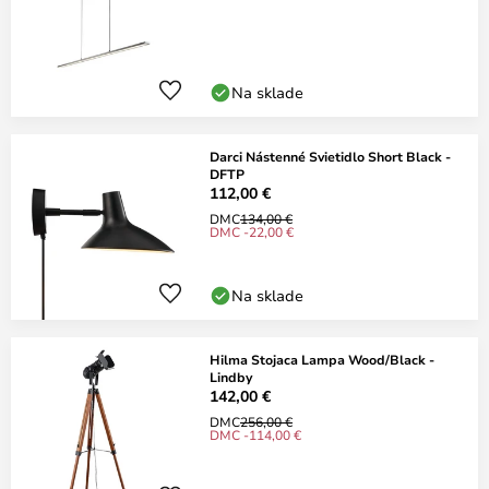
Na sklade
Darci Nástenné Svietidlo Short Black -
DFTP
112,00 €
DMC
134,00 €
DMC -22,00 €
Na sklade
Hilma Stojaca Lampa Wood/Black -
Lindby
142,00 €
DMC
256,00 €
DMC -114,00 €