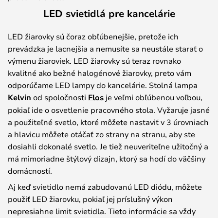
LED svietidlá pre kancelárie
LED žiarovky sú čoraz obľúbenejšie, pretože ich
prevádzka je lacnejšia a nemusíte sa neustále starať o
výmenu žiaroviek. LED žiarovky sú teraz rovnako
kvalitné ako bežné halogénové žiarovky, preto vám
odporúčame LED lampy do kancelárie. Stolná lampa
Kelvin
od spoločnosti
Flos
je veľmi obľúbenou voľbou,
pokiaľ ide o osvetlenie pracovného stola. Vyžaruje jasné
a použiteľné svetlo, ktoré môžete nastaviť v 3 úrovniach
a hlavicu môžete otáčať zo strany na stranu, aby ste
dosiahli dokonalé svetlo. Je tiež neuveriteľne užitočný a
má mimoriadne štýlový dizajn, ktorý sa hodí do väčšiny
domácností.
Aj keď svietidlo nemá zabudovanú LED diódu, môžete
použiť LED žiarovku, pokiaľ jej príslušný výkon
nepresiahne limit svietidla. Tieto informácie sa vždy