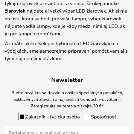
týkajú žiaroviek aj svietidiel a v našej širokej ponuke
žiaroviek
nájdete aj veľký výber LED žiaroviek. Ak si nie
ste istí, ktorá sa hodí pre vašu lampu, výber žiaroviek
nájdete vedľa lampy, kde je vždy medzi nimi aj LED, ak
ju pre lampu odporúčame.
Ak máte akékoľvek pochybnosti o LED žiarovkách a
výbojkách, sme samozrejme pripravení pomôcť vám aj s
tými najmenšími otázkami.
Newsletter
Buďte prvý, kto sa dozvie o našich špeciálnych ponukách,
exkluzívnych zľavách a najnovších trendoch v osvetlení.
Zaregistrujte sa teraz a získajte
20 €
*
Zákazník – fyzická osoba
Spoločnosť