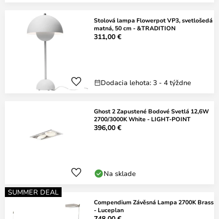
Stolová lampa Flowerpot VP3, svetlošedá
matná, 50 cm - &TRADITION
311,00 €
Dodacia lehota: 3 - 4 týždne
Ghost 2 Zapustené Bodové Svetlá 12,6W
2700/3000K White - LIGHT-POINT
396,00 €
Na sklade
SUMMER DEAL
Compendium Závěsná Lampa 2700K Brass
- Luceplan
748,00 €