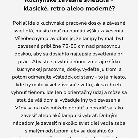
klasické, retro alebo moderné?
Pokiaľ ide o kuchynské pracovné dosky a závesné
svietidlá, musíte mať na pamäti výšku zavesenia.
Všeobecným pravidlom je, že lampy by mali byť
zavesené približne 75-80 cm nad pracovnou
doskou, aby sa dosiahlo najlepšie osvetlenie pri
práci. Aby ste sa vyhli tieňom, zmerajte šírku
kuchynskej pracovnej dosky, vydeľte ju tromi a
potom odmerajte výsledok od steny - to je miesto,
kde by malo visieť závesné svetlo, ak sa chcete
vyhnúť tieňom. Ide len o orientačný údaj a môže sa
stať, že váš dom si vyžaduje iný typ zavesenia.
Vždy sa na nás môžete obrátiť a poradiť sa, ako
zavesiť alebo akú lampu si vybrať. Dobrým
nápadom je zavesiť niekoľko svietidiel vedľa seba
s malým odstupom, aby sa dosiahlo čo