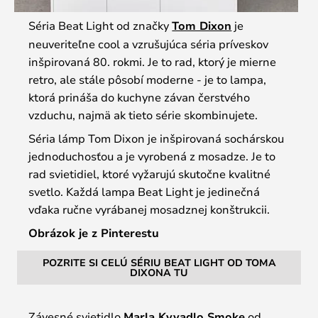
Séria Beat Light od značky
Tom Dixon
je
neuveriteľne cool a vzrušujúca séria príveskov
inšpirovaná 80. rokmi. Je to rad, ktorý je mierne
retro, ale stále pôsobí moderne - je to lampa,
ktorá prináša do kuchyne závan čerstvého
vzduchu, najmä ak tieto série skombinujete.
Séria lámp Tom Dixon je inšpirovaná sochárskou
jednoduchosťou a je vyrobená z mosadze. Je to
rad svietidiel, ktoré vyžarujú skutočne kvalitné
svetlo. Každá lampa Beat Light je jedinečná
vďaka ručne vyrábanej mosadznej konštrukcii.
Obrázok je z Pinterestu
POZRITE SI CELÚ SÉRIU BEAT LIGHT OD TOMA
DIXONA TU
Závesné svietidlo
Marla Kyvadlo Smoke
od