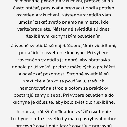
mimoriadne pohodlná v kuchyni, pretože sa dá
často otáčať, presúvať a prevracať podľa potrieb
osvetlenia v kuchyni. Nástenné svietidlo vám
umožní získať svetlo priamo na mieste, kde
varíte/pracujete. Nástenné svietidlá sú dnes
flexibilným kuchynským osvetlením.
Závesné svietidlá sú najobľúbenejšími svietidlami,
pokiaľ ide o osvetlenie kuchyne. Pri výbere
závesného svietidla je dobré, aby obrazovka
nebola príliš veľká, pretože môže rýchlo prekážať
a odvádzať pozornosť. Stropné svietidlá sú
praktické a ľahko sa používajú, stačí ich
namontovať na strop a potom sa prakticky
postarajú samy o seba. Pri výbere osvetlenia do
kuchyne je dôležité, aby bolo svietidlo flexibilné.
Je naozaj dôležité dôkladne zvážiť osvetlenie
kuchyne, pretože svetlo by malo poskytovať dobré
pracovné osvetlenie, ktoré osvetľuje pracovnú