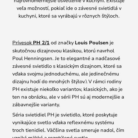
najrovnomernejšie osvetlenie v kuchyni. Existuje
veľa možností, pokiaľ ide o závesné svietidlá v
kuchyni, ktoré sa vyrábajú v rôznych štýloch.
Prívesok
PH 2/1
od značky
Louis Poulsen
je
skutočnou dizajnovou klasikou, ktorú navrhol
Poul Henningsen. Je to elegantné a nadčasové
závesné svietidlo s klasickým dizajnom, ktoré sa
vďaka svojmu jednoduchému, ale jedinečnému
dizajnu hodí do mnohých štýlov.\ V rámci rodiny
PH existuje niekoľko variantov, klasických, ako je
ten na obrázku, ale v sérii PH sú aj modernejšie a
zábavnejšie varianty.
Séria svietidiel PH je svietidlo, ktoré poskytuje
vynikajúce svetlo vďaka reflexnému systému
troch tienidiel. Väčšina svetla smeruje nadol, čím
vzniká mäkké a rozptýlené svetlo.