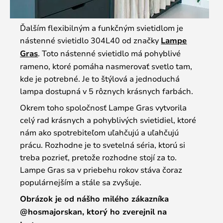
Ďalším flexibilným a funkčným svietidlom je
nástenné svietidlo 304L40 od značky
Lampe
Gras
. Toto nástenné svietidlo má pohyblivé
rameno, ktoré pomáha nasmerovať svetlo tam,
kde je potrebné. Je to štýlová a jednoduchá
lampa dostupná v 5 rôznych krásnych farbách.
Okrem toho spoločnosť Lampe Gras vytvorila
celý rad krásnych a pohyblivých svietidiel, ktoré
nám ako spotrebiteľom uľahčujú a uľahčujú
prácu. Rozhodne je to svetelná séria, ktorú si
treba pozrieť, pretože rozhodne stojí za to.
Lampe Gras sa v priebehu rokov stáva čoraz
populárnejším a stále sa zvyšuje.
Obrázok je od nášho milého zákazníka
@hosmajorskan, ktorý ho zverejnil na