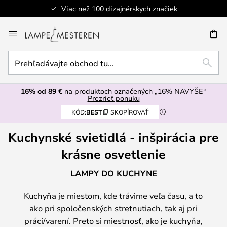
Bezpečná platba
Skip
to
AŤ
Content
Prehľadávajte
HĽAD
obchod
tu...
16% od 89 €
na produktoch označených „16% NAVYŠE“
Prezrieť ponuku
KÓD:
BEST
SKOPÍROVAŤ
Kuchynské svietidlá - inšpirácia pre
krásne osvetlenie
LAMPY DO KUCHYNE
Kuchyňa je miestom, kde trávime veľa času, a to
ako pri spoločenských stretnutiach, tak aj pri
práci/varení. Preto si miestnosť, ako je kuchyňa,