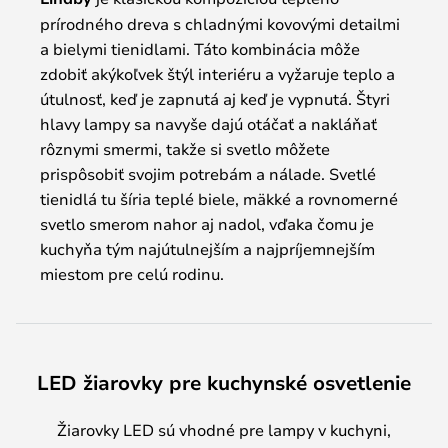
prírodného dreva s chladnými kovovými detailmi
a bielymi tienidlami. Táto kombinácia môže
zdobiť akýkoľvek štýl interiéru a vyžaruje teplo a
útulnosť, keď je zapnutá aj keď je vypnutá. Štyri
hlavy lampy sa navyše dajú otáčať a nakláňať
rôznymi smermi, takže si svetlo môžete
prispôsobiť svojim potrebám a nálade. Svetlé
tienidlá tu šíria teplé biele, mäkké a rovnomerné
svetlo smerom nahor aj nadol, vďaka čomu je
kuchyňa tým najútulnejším a najpríjemnejším
miestom pre celú rodinu.
LED žiarovky pre kuchynské osvetlenie
Žiarovky LED sú vhodné pre lampy v kuchyni,