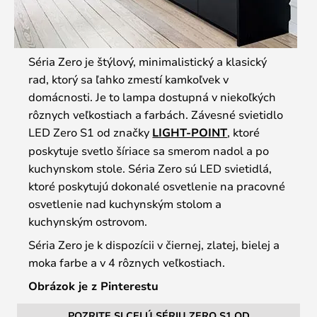
Séria Zero je štýlový, minimalistický a klasický
rad, ktorý sa ľahko zmestí kamkoľvek v
domácnosti. Je to lampa dostupná v niekoľkých
rôznych veľkostiach a farbách. Závesné svietidlo
LED Zero S1 od značky
LIGHT-POINT
, ktoré
poskytuje svetlo šíriace sa smerom nadol a po
kuchynskom stole. Séria Zero sú LED svietidlá,
ktoré poskytujú dokonalé osvetlenie na pracovné
osvetlenie nad kuchynským stolom a
kuchynským ostrovom.
Séria Zero je k dispozícii v čiernej, zlatej, bielej a
moka farbe a v 4 rôznych veľkostiach.
Obrázok je z Pinterestu
POZRITE SI CELÚ SÉRIU ZERO S1 OD