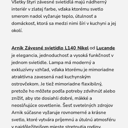
Všetky štyri závesné svietidlá majú nádherný
interiér v zlatej farbe, vďaka ktorému svetlo
smerom nadol vyžaruje teplo, útulnosť a
domáckosť, ktorá sa medzi nimi šíri v kuchyni a jej
okolí.
Arnik Závesné svietidlo L140 Nikel
od
Lucande
je elegancia, jednoduchosť a vysoká funkčnosť v
jednom svietidle. Lampa má moderný a
exkluzívny vzhľad, vďaka ktorému je mimoriadne
atraktívna zavesená nad kuchynským
ostrovčekom. Je tiež mimoriadne flexibilný,
pretože ho môžete podľa potreby zdvihnúť alebo
znížiť, aby ste dosiahli dobré, mäkké a
neoslňujúce osvetlenie. Šesť svetelných zdrojov
Arnik súčasne vyžaruje rovnomerné a krásne
svetlo, ktoré vytvára príjemnú a útulnú atmosféru
v najdôležitejšom mieste stretnutia rodiny.