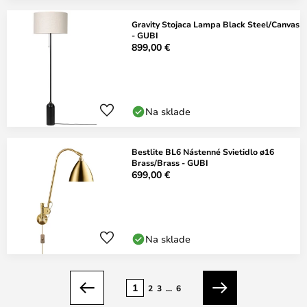
Gravity Stojaca Lampa Black Steel/Canvas
- GUBI
899,00 €
Na sklade
Bestlite BL6 Nástenné Svietidlo ø16
Brass/Brass - GUBI
699,00 €
Na sklade
Strana
1
2
3
...
6
Predchádzajúci
Ďalší