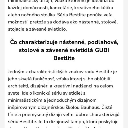
minimalistický dizajn, vďaka ktorému je ideálna do
každej domácnosti, kancelárie, kreatívneho kútika
alebo nočného stolíka. Séria Bestlite ponúka veľa
možností, pretože sa dodáva ako nástenné, stolové,
stojacie a závesné svietidlo.
Čo charakterizuje nástenné, podlahové,
stolové a závesné svietidlá GUBI
Bestlite
Jedným z charakteristických znakov radu Bestlite je
jeho skvelá funkčnosť, vďaka ktorej si ho obľúbili
architekti, dizajnéri a kreatívni nadšenci na celom
svete. Ide o ikonickú sériu svietidiel s
minimalistickým a jednoduchým dizajnom
inšpirovaným dizajnérskou školou Bauhaus. Čisté
línie a priemyselný dizajn veľmi dobre charakterizujú
sériu Bestlite. Je to dizajnová lampa, ktorá poskytuje