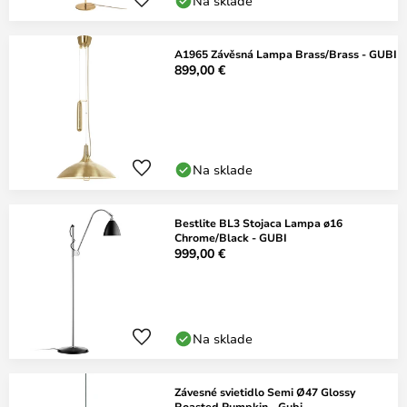
Na sklade
A1965 Závěsná Lampa Brass/Brass - GUBI
899,00 €
Na sklade
Bestlite BL3 Stojaca Lampa ø16
Chrome/Black - GUBI
999,00 €
Na sklade
Závesné svietidlo Semi Ø47 Glossy
Roasted Pumpkin - Gubi