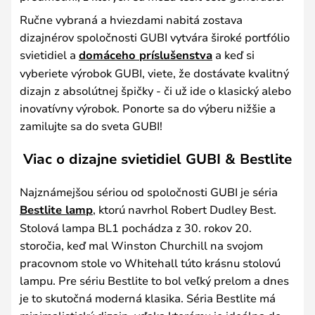
Ručne vybraná a hviezdami nabitá zostava
dizajnérov spoločnosti GUBI vytvára široké portfólio
svietidiel a
domáceho príslušenstva
a keď si
vyberiete výrobok GUBI, viete, že dostávate kvalitný
dizajn z absolútnej špičky - či už ide o klasický alebo
inovatívny výrobok. Ponorte sa do výberu nižšie a
zamilujte sa do sveta GUBI!
Viac o dizajne svietidiel GUBI & Bestlite
Najznámejšou sériou od spoločnosti GUBI je séria
Bestlite lamp
, ktorú navrhol Robert Dudley Best.
Stolová lampa BL1 pochádza z 30. rokov 20.
storočia, keď mal Winston Churchill na svojom
pracovnom stole vo Whitehall túto krásnu stolovú
lampu. Pre sériu Bestlite to bol veľký prelom a dnes
je to skutočná moderná klasika. Séria Bestlite má