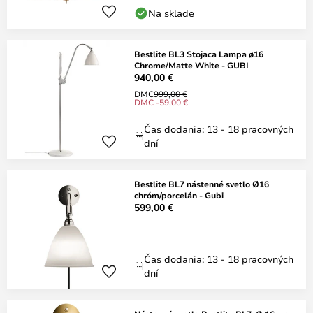
Na sklade
Bestlite BL3 Stojaca Lampa ø16
Chrome/Matte White - GUBI
940,00 €
DMC
999,00 €
DMC -59,00 €
Čas dodania: 13 - 18 pracovných
dní
Bestlite BL7 nástenné svetlo Ø16
chróm/porcelán - Gubi
599,00 €
Čas dodania: 13 - 18 pracovných
dní