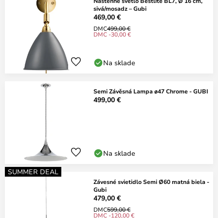
Nástenné svetlo Bestlite BL7, Ø 16 cm,
sivá/mosadz – Gubi
469,00 €
DMC
499,00 €
DMC -30,00 €
Na sklade
Semi Závěsná Lampa ø47 Chrome - GUBI
499,00 €
Na sklade
SUMMER DEAL
Závesné svietidlo Semi Ø60 matná biela -
Gubi
479,00 €
DMC
599,00 €
DMC -120,00 €