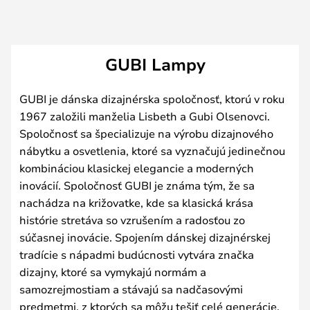
GUBI Lampy
GUBI je dánska dizajnérska spoločnosť, ktorú v roku
1967 založili manželia Lisbeth a Gubi Olsenovci.
Spoločnosť sa špecializuje na výrobu dizajnového
nábytku a osvetlenia, ktoré sa vyznačujú jedinečnou
kombináciou klasickej elegancie a moderných
inovácií. Spoločnosť GUBI je známa tým, že sa
nachádza na križovatke, kde sa klasická krása
histórie stretáva so vzrušením a radosťou zo
súčasnej inovácie. Spojením dánskej dizajnérskej
tradície s nápadmi budúcnosti vytvára značka
dizajny, ktoré sa vymykajú normám a
samozrejmostiam a stávajú sa nadčasovými
predmetmi, z ktorých sa môžu tešiť celé generácie.