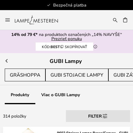
Bezpečná platba
Skip
to
AŤ
Content
14% od 79 €*
na produktoch označených „14% NAVYŠE“
Prezrieť ponuku
KÓD:
BEST
SKOPÍROVAŤ
GUBI Lampy
GRÄSHOPPA
GUBI STOJACIE LAMPY
GUBI Z
Produkty
Viac o GUBI Lampy
314 položky
FILTER
9602 Stojaca Lampa Brass/Canvas - GUBI