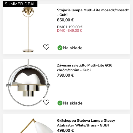
SUMMER DEAL
Stojacia lampa Multi-Lite mosadz/mosadz
- Gubi
850,00 €
DMC
1 199,00 €
DMC -349,00 €
Na sklade
Závesné svietidlo Multi-Lite Ø36
chróm/chróm - Gubi
799,00 €
Na sklade
Gräshoppa Stolová Lampa Glossy
Alabaster White/Brass - GUBI
499,00 €