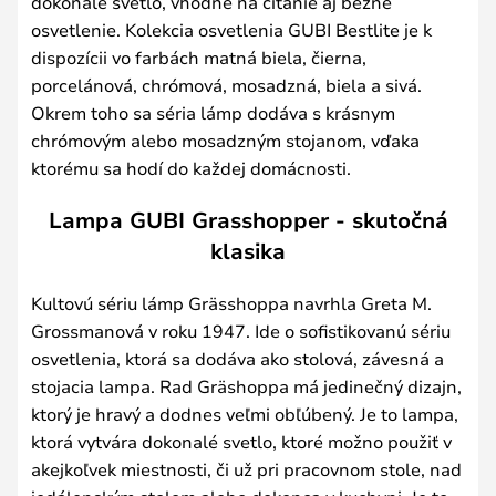
dokonalé svetlo, vhodné na čítanie aj bežné
osvetlenie. Kolekcia osvetlenia GUBI Bestlite je k
dispozícii vo farbách matná biela, čierna,
porcelánová, chrómová, mosadzná, biela a sivá.
Okrem toho sa séria lámp dodáva s krásnym
chrómovým alebo mosadzným stojanom, vďaka
ktorému sa hodí do každej domácnosti.
Lampa GUBI Grasshopper - skutočná
klasika
Kultovú sériu lámp Grässhoppa navrhla Greta M.
Grossmanová v roku 1947. Ide o sofistikovanú sériu
osvetlenia, ktorá sa dodáva ako stolová, závesná a
stojacia lampa. Rad Gräshoppa má jedinečný dizajn,
ktorý je hravý a dodnes veľmi obľúbený. Je to lampa,
ktorá vytvára dokonalé svetlo, ktoré možno použiť v
akejkoľvek miestnosti, či už pri pracovnom stole, nad