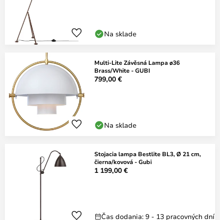
Na sklade
Multi-Lite Závěsná Lampa ø36
Brass/White - GUBI
799,00 €
Na sklade
Stojacia lampa Bestlite BL3, Ø 21 cm,
čierna/kovová - Gubi
1 199,00 €
Čas dodania: 9 - 13 pracovných dní