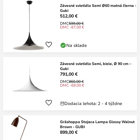
Závesné svietidlo Semi Ø60 matná čierna -
Gubi
512,00 €
DMC
599,00 €
DMC -87,00 €
Na sklade
Závesné svietidlo Semi, biele, Ø 90 cm –
Gubi
791,00 €
DMC
860,00 €
DMC -69,00 €
Dodacia lehota: 2 - 4 týždne
Gräshoppa Stojaca Lampa Glossy Walnut
Brown - GUBI
899,00 €