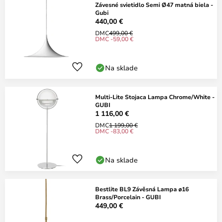
Závesné svietidlo Semi Ø47 matná biela -
Gubi
440,00 €
DMC
499,00 €
DMC -59,00 €
Na sklade
Multi-Lite Stojaca Lampa Chrome/White -
GUBI
1 116,00 €
DMC
1 199,00 €
DMC -83,00 €
Na sklade
Bestlite BL9 Závěsná Lampa ø16
Brass/Porcelain - GUBI
449,00 €