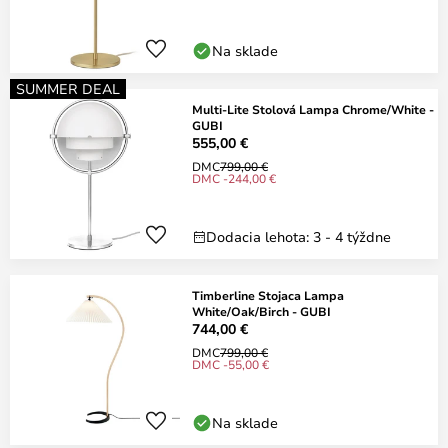
Na sklade
SUMMER DEAL
Multi-Lite Stolová Lampa Chrome/White -
GUBI
555,00 €
DMC
799,00 €
DMC -244,00 €
Dodacia lehota: 3 - 4 týždne
Timberline Stojaca Lampa
White/Oak/Birch - GUBI
744,00 €
DMC
799,00 €
DMC -55,00 €
Na sklade