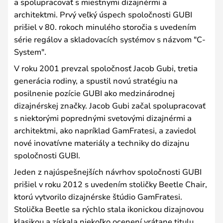
a spolupracovať s miestnymi dizajnérmi a
architektmi. Prvý veľký úspech spoločnosti GUBI
prišiel v 80. rokoch minulého storočia s uvedením
série regálov a skladovacích systémov s názvom "C-
System".
V roku 2001 prevzal spoločnosť Jacob Gubi, tretia
generácia rodiny, a spustil novú stratégiu na
posilnenie pozície GUBI ako medzinárodnej
dizajnérskej značky. Jacob Gubi začal spolupracovať
s niektorými poprednými svetovými dizajnérmi a
architektmi, ako napríklad GamFratesi, a zaviedol
nové inovatívne materiály a techniky do dizajnu
spoločnosti GUBI.
Jeden z najúspešnejších návrhov spoločnosti GUBI
prišiel v roku 2012 s uvedením stoličky Beetle Chair,
ktorú vytvorilo dizajnérske štúdio GamFratesi.
Stolička Beetle sa rýchlo stala ikonickou dizajnovou
klasikou a získala niekoľko ocenení vrátane titulu