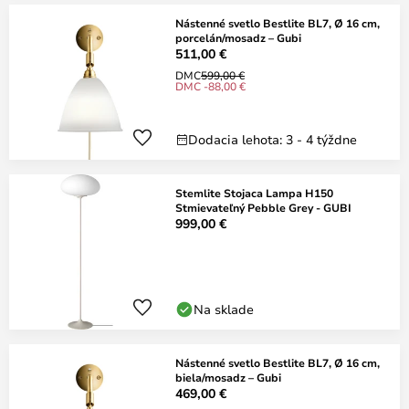
Nástenné svetlo Bestlite BL7, Ø 16 cm,
porcelán/mosadz – Gubi
511,00 €
DMC
599,00 €
DMC -88,00 €
Dodacia lehota: 3 - 4 týždne
Stemlite Stojaca Lampa H150
Stmievateľný Pebble Grey - GUBI
999,00 €
Na sklade
Nástenné svetlo Bestlite BL7, Ø 16 cm,
biela/mosadz – Gubi
469,00 €