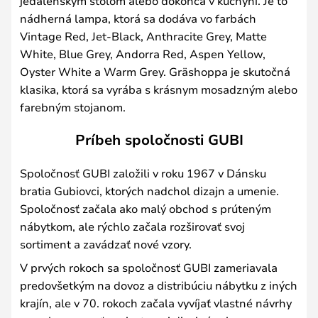
jedálenským stolom alebo dokonca v kuchyni. Je to
nádherná lampa, ktorá sa dodáva vo farbách
Vintage Red, Jet-Black, Anthracite Grey, Matte
White, Blue Grey, Andorra Red, Aspen Yellow,
Oyster White a Warm Grey. Gräshoppa je skutočná
klasika, ktorá sa vyrába s krásnym mosadzným alebo
farebným stojanom.
Príbeh spoločnosti GUBI
Spoločnosť GUBI založili v roku 1967 v Dánsku
bratia Gubiovci, ktorých nadchol dizajn a umenie.
Spoločnosť začala ako malý obchod s prúteným
nábytkom, ale rýchlo začala rozširovať svoj
sortiment a zavádzať nové vzory.
V prvých rokoch sa spoločnosť GUBI zameriavala
predovšetkým na dovoz a distribúciu nábytku z iných
krajín, ale v 70. rokoch začala vyvíjať vlastné návrhy