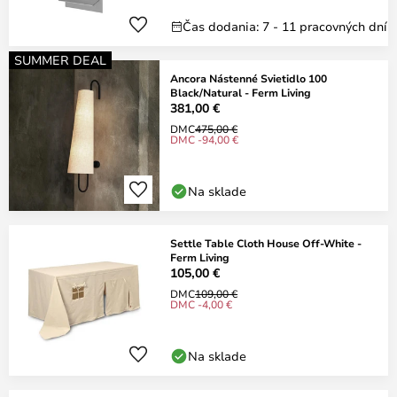
Čas dodania: 7 - 11 pracovných dní
SUMMER DEAL
Ancora Nástenné Svietidlo 100
Black/Natural - Ferm Living
381,00 €
DMC
475,00 €
DMC -94,00 €
Na sklade
Settle Table Cloth House Off-White -
Ferm Living
105,00 €
DMC
109,00 €
DMC -4,00 €
Na sklade