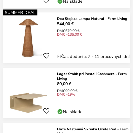
Na sklade
SUMMER DEAL
Dou Stojaca Lampa Natural - Ferm Living
544,00 €
DMC
679,00 €
DMC -135,00 €
Čas dodania: 7 - 11 pracovných dní
Lager Stolík pri Posteli Cashmere - Ferm
Living
80,00 €
DMC
99,00 €
DMC -19%
Na sklade
Haze Nástenná Skrinka Oxide Red - Ferm