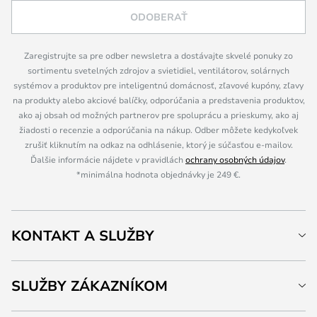
ODOBERAŤ
Zaregistrujte sa pre odber newsletra a dostávajte skvelé ponuky zo
sortimentu svetelných zdrojov a svietidiel, ventilátorov, solárnych
systémov a produktov pre inteligentnú domácnosť, zľavové kupóny, zľavy
na produkty alebo akciové balíčky, odporúčania a predstavenia produktov,
ako aj obsah od možných partnerov pre spoluprácu a prieskumy, ako aj
žiadosti o recenzie a odporúčania na nákup. Odber môžete kedykoľvek
zrušiť kliknutím na odkaz na odhlásenie, ktorý je súčasťou e-mailov.
Ďalšie informácie nájdete v pravidlách
ochrany osobných údajov
.
*minimálna hodnota objednávky je 249 €.
KONTAKT A SLUŽBY
SLUŽBY ZÁKAZNÍKOM