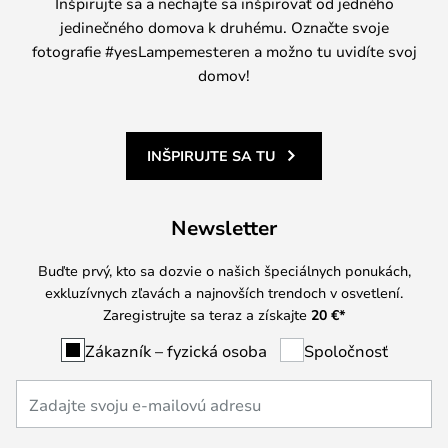
Inšpirujte sa a nechajte sa inšpirovať od jedného
jedinečného domova k druhému. Označte svoje
fotografie #yesLampemesteren a možno tu uvidíte svoj
domov!
INŠPIRUJTE SA TU
Newsletter
Buďte prvý, kto sa dozvie o našich špeciálnych ponukách,
exkluzívnych zľavách a najnovších trendoch v osvetlení.
Zaregistrujte sa teraz a získajte
20 €
*
Zákazník – fyzická osoba
Spoločnosť