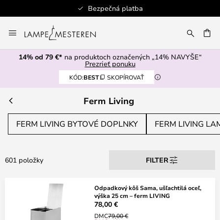
Bezpečná platba
Skip
to
AŤ
Content
14% od 79 €*
na produktoch označených „14% NAVYŠE“
Prezrieť ponuku
KÓD:
BEST
SKOPÍROVAŤ
Ferm Living
FERM LIVING BYTOVÉ DOPLNKY
FERM LIVING LA
601 položky
FILTER
Odpadkový kôš Sama, ušľachtilá oceľ,
výška 25 cm – ferm LIVING
78,00 €
DMC
79,00 €