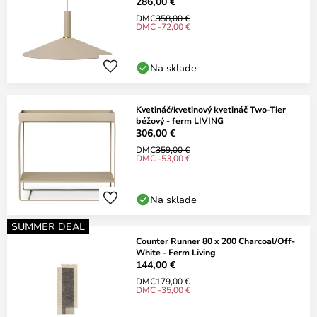
286,00 €
DMC
358,00 €
DMC -72,00 €
Na sklade
Kvetináč/kvetinový kvetináč Two-Tier
béžový - ferm LIVING
306,00 €
DMC
359,00 €
DMC -53,00 €
Na sklade
SUMMER DEAL
Counter Runner 80 x 200 Charcoal/Off-
White - Ferm Living
144,00 €
DMC
179,00 €
DMC -35,00 €