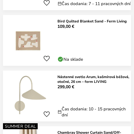
Čas dodania: 7 - 11 pracovných dní
Bird Quilted Blanket Sand - Ferm Living
109,00 €
Na sklade
Nástenné svetlo Arum, kašmírová béžová,
otočné, 26 cm – ferm LIVING
299,00 €
Čas dodania: 10 - 15 pracovných
dní
SUMMER DEAL
Chambray Shower Curtain Sand/Off-