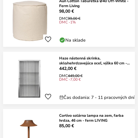
Aun Cotton Taburetka Ø40 Off-White -
Ferm Living
98,00 €
DMC
99,00 €
DMC -1%
Na sklade
Haze nástenná skrinka,
sklo/nehrdzavejúca oceľ, výška 60 cm -
ferm LIVING
442,00 €
DMC
449,00 €
DMC -7,00 €
Čas dodania: 7 - 11 pracovných dní
Cortivo solárna lampa na zem, farba
hrdza, 46 cm - ferm LIVING
85,00 €