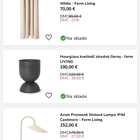
White - Ferm Living
70,00 €
DMC
89,00 €
DMC -21%
Na sklade
Hourglass kvetináč stredný čierny - ferm
LIVING
190,00 €
DMC
229,00 €
DMC -39,00 €
Na sklade
Arum Prenosné Stolová Lampa IP44
Cashmere - Ferm Living
152,00 €
DMC
179,00 €
DMC -27,00 €