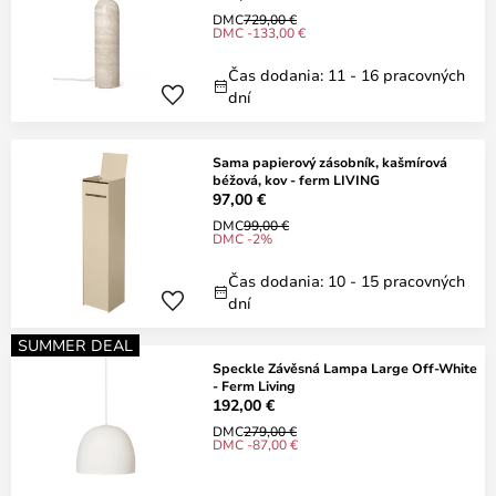
DMC
729,00 €
DMC -133,00 €
Čas dodania: 11 - 16 pracovných
dní
Sama papierový zásobník, kašmírová
béžová, kov - ferm LIVING
97,00 €
DMC
99,00 €
DMC -2%
Čas dodania: 10 - 15 pracovných
dní
SUMMER DEAL
Speckle Závěsná Lampa Large Off-White
- Ferm Living
192,00 €
DMC
279,00 €
DMC -87,00 €