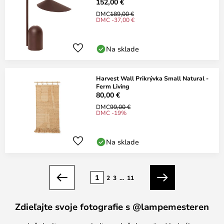
152,00 €
DMC
189,00 €
DMC -37,00 €
Na sklade
Harvest Wall Prikrývka Small Natural -
Ferm Living
80,00 €
DMC
99,00 €
DMC -19%
Na sklade
Strana
1
2
3
...
11
Predchádzajúci
Ďalší
Zdieľajte svoje fotografie s @lampemesteren