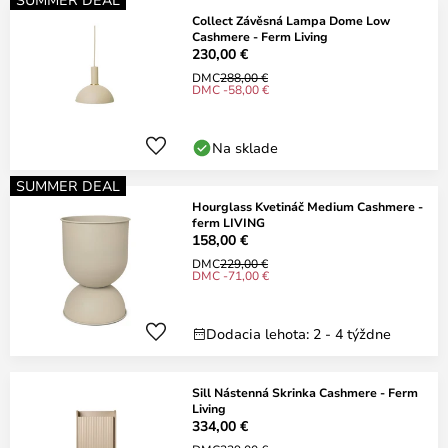
Collect Závěsná Lampa Dome Low
Cashmere - Ferm Living
230,00 €
DMC
288,00 €
DMC -58,00 €
Na sklade
SUMMER DEAL
Hourglass Kvetináč Medium Cashmere -
ferm LIVING
158,00 €
DMC
229,00 €
DMC -71,00 €
Dodacia lehota: 2 - 4 týždne
Sill Nástenná Skrinka Cashmere - Ferm
Living
334,00 €