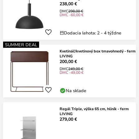
238,00 €
DMC
298,00 €
DMC -60,00 €
Dodacia lehota: 2 - 4 týždne
SUMMER DEAL
Kvetináč/kvetinový box tmavohnedý - ferm
LIVING
200,00 €
DMC
249,00 €
DMC -49,00 €
Na sklade
Regál Triple, výška 65 cm, hliník - ferm
LIVING
279,00 €