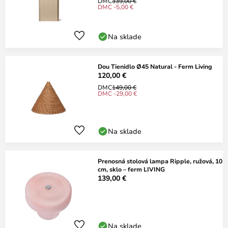
DMC
339,00 €
DMC -5,00 €
Na sklade
Dou Tienidlo Ø45 Natural - Ferm Living
120,00 €
DMC
149,00 €
DMC -29,00 €
Na sklade
Prenosná stolová lampa Ripple, ružová, 10
cm, sklo – ferm LIVING
139,00 €
Na sklade