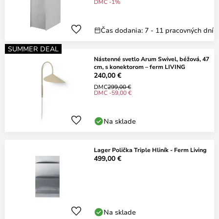
DMC -1%
Čas dodania: 7 - 11 pracovných dní
SUMMER DEAL
Nástenné svetlo Arum Swivel, béžová, 47
cm, s konektorom – ferm LIVING
240,00 €
DMC
299,00 €
DMC -59,00 €
Na sklade
Lager Polička Triple Hliník - Ferm Living
499,00 €
Na sklade