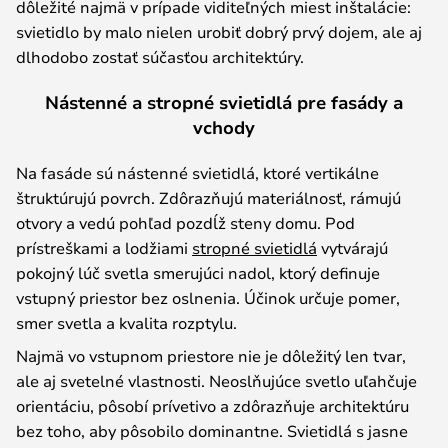
dôležité najmä v prípade viditeľných miest inštalácie:
svietidlo by malo nielen urobiť dobrý prvý dojem, ale aj
dlhodobo zostať súčasťou architektúry.
Nástenné a stropné svietidlá pre fasády a
vchody
Na fasáde sú nástenné svietidlá, ktoré vertikálne
štruktúrujú povrch. Zdôrazňujú materiálnosť, rámujú
otvory a vedú pohľad pozdĺž steny domu. Pod
prístreškami a lodžiami
stropné svietidlá
vytvárajú
pokojný lúč svetla smerujúci nadol, ktorý definuje
vstupný priestor bez oslnenia. Účinok určuje pomer,
smer svetla a kvalita rozptylu.
Najmä vo vstupnom priestore nie je dôležitý len tvar,
ale aj svetelné vlastnosti. Neoslňujúce svetlo uľahčuje
orientáciu, pôsobí prívetivo a zdôrazňuje architektúru
bez toho, aby pôsobilo dominantne. Svietidlá s jasne