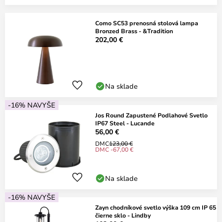
Como SC53 prenosná stolová lampa
Bronzed Brass - &Tradition
202,00 €
Na sklade
-16% NAVYŠE
Jos Round Zapustené Podlahové Svetlo
IP67 Steel - Lucande
56,00 €
DMC
123,00 €
DMC -67,00 €
Na sklade
-16% NAVYŠE
Zayn chodníkové svetlo výška 109 cm IP 65
čierne sklo - Lindby