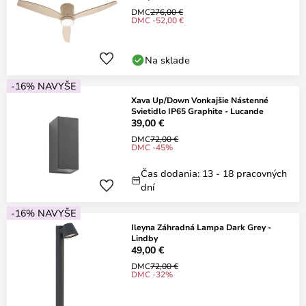
DMC
276,00 €
DMC -52,00 €
Na sklade
-16% NAVYŠE
Xava Up/Down Vonkajšie Nástenné
Svietidlo IP65 Graphite - Lucande
39,00 €
DMC
72,00 €
DMC -45%
Čas dodania: 13 - 18 pracovných
dní
-16% NAVYŠE
Ileyna Záhradná Lampa Dark Grey -
Lindby
49,00 €
DMC
72,00 €
DMC -32%