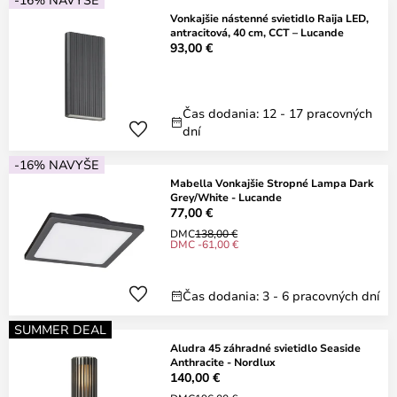
Vonkajšie nástenné svietidlo Raija LED,
antracitová, 40 cm, CCT – Lucande
93,00 €
Čas dodania: 12 - 17 pracovných
dní
-16% NAVYŠE
Mabella Vonkajšie Stropné Lampa Dark
Grey/White - Lucande
77,00 €
DMC
138,00 €
DMC -61,00 €
Čas dodania: 3 - 6 pracovných dní
SUMMER DEAL
Aludra 45 záhradné svietidlo Seaside
Anthracite - Nordlux
140,00 €