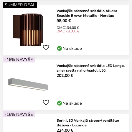
SUMMER DEAL
Vonkajšie nástenné svietidlo Aludra
Seaside Brown Metallic - Nordlux
98,00 €
DMC
134,00 €
DMC -36,00 €
Na sklade
-16% NAVYŠE
Vonkajšie nástenné svietidlo LED Lengo,
smer svetla nahor/nadol, L50,
202,00 €
Na sklade
-16% NAVYŠE
Sorin LED Vonkajší stropný ventilátor
Béžová - Lucande
224,00 €