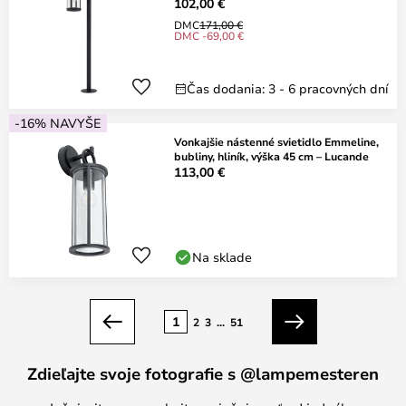
102,00 €
DMC
171,00 €
DMC -69,00 €
Čas dodania: 3 - 6 pracovných dní
-16% NAVYŠE
Vonkajšie nástenné svietidlo Emmeline,
bubliny, hliník, výška 45 cm – Lucande
113,00 €
Na sklade
Strana
1
2
3
...
51
Predchádzajúci
Ďalší
Zdieľajte svoje fotografie s @lampemesteren