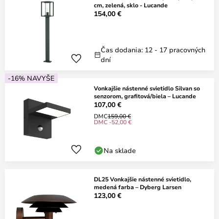
cm, zelená, sklo - Lucande
154,00 €
Čas dodania: 12 - 17 pracovných
dní
-16% NAVYŠE
Vonkajšie nástenné svietidlo Silvan so
senzorom, grafitová/biela – Lucande
107,00 €
DMC
159,00 €
DMC -52,00 €
Na sklade
DL25 Vonkajšie nástenné svietidlo,
medená farba – Dyberg Larsen
123,00 €