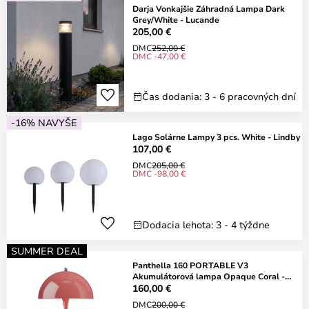
Darja Vonkajšie Záhradná Lampa Dark
Grey/White - Lucande
205,00 €
DMC
252,00 €
DMC -47,00 €
Čas dodania: 3 - 6 pracovných dní
-16% NAVYŠE
Lago Solárne Lampy 3 pcs. White - Lindby
107,00 €
DMC
205,00 €
DMC -98,00 €
Dodacia lehota: 3 - 4 týždne
SUMMER DEAL
Panthella 160 PORTABLE V3
Akumulátorová lampa Opaque Coral -
Louis Poulsen
160,00 €
DMC
200,00 €