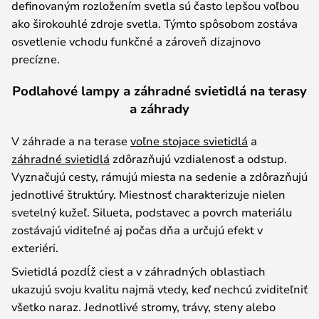
definovaným rozložením svetla sú často lepšou voľbou
ako širokouhlé zdroje svetla. Týmto spôsobom zostáva
osvetlenie vchodu funkčné a zároveň dizajnovo
precízne.
Podlahové lampy a záhradné svietidlá na terasy
a záhrady
V záhrade a na terase
voľne stojace svietidlá
a
záhradné svietidlá
zdôrazňujú vzdialenosť a odstup.
Vyznačujú cesty, rámujú miesta na sedenie a zdôrazňujú
jednotlivé štruktúry. Miestnosť charakterizuje nielen
svetelný kužeľ. Silueta, podstavec a povrch materiálu
zostávajú viditeľné aj počas dňa a určujú efekt v
exteriéri.
Svietidlá pozdĺž ciest a v záhradných oblastiach
ukazujú svoju kvalitu najmä vtedy, keď nechcú zviditeľniť
všetko naraz. Jednotlivé stromy, trávy, steny alebo