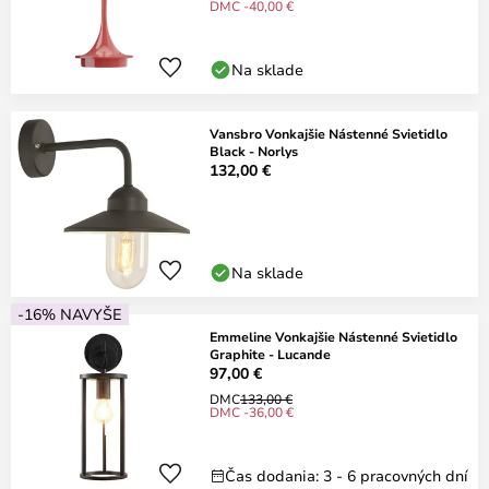
DMC -40,00 €
Na sklade
Vansbro Vonkajšie Nástenné Svietidlo
Black - Norlys
132,00 €
Na sklade
-16% NAVYŠE
Emmeline Vonkajšie Nástenné Svietidlo
Graphite - Lucande
97,00 €
DMC
133,00 €
DMC -36,00 €
Čas dodania: 3 - 6 pracovných dní