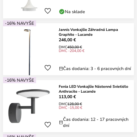
Na sklade
-16% NAVYŠE
Jannis Vonkajšie Záhradná Lampa
Graphite - Lucande
246,00 €
DMC
450,00 €
DMC -204,00 €
Čas dodania: 3 - 6 pracovných dní
-16% NAVYŠE
Fenia LED Vonkajšie Nástenné Svietidlo
Anthracite - Lucande
113,00 €
DMC
128,00 €
DMC -15,00 €
Čas dodania: 12 - 17 pracovných
dní
-16% NAVYŠE