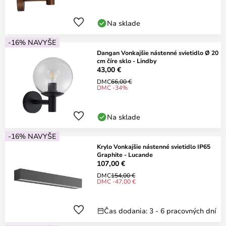
Na sklade
-16% NAVYŠE
Dangan Vonkajšie nástenné svietidlo Ø 20
cm číre sklo - Lindby
43,00 €
DMC
66,00 €
DMC -34%
Na sklade
-16% NAVYŠE
Krylo Vonkajšie nástenné svietidlo IP65
Graphite - Lucande
107,00 €
DMC
154,00 €
DMC -47,00 €
Čas dodania: 3 - 6 pracovných dní