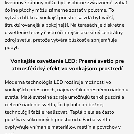
kvetinové záhony môžu byť osobitne zvýraznené, zatiaľ
čo iné plochy môžu zámerne zostať v polotme. To
vytvára hĺbku a vonkajší priestor sa zdá byť väčší,
štruktúrovanejší a pokojnejší. Na terasách je diskrétne
osvetlenie terasy často účinnejšie ako silný centrálny
zdroj svetla, pretože vytvára blízkosť a spríjemňuje
pobyt.
Vonkajšie osvetlenie LED: Presné svetlo pre
atmosférický efekt vo vonkajšom prostredí
Moderná technológia LED rozširuje možnosti vo
vonkajších priestoroch, najmä vďaka presnému riadeniu
svetla. Malé svetelné zdroje umožňujú tenké puzdrá a
cielené riadenie svetla, čo by bolo pri bežnej
technológii ťažšie realizovať. Teplá biela sa často
používa v súkromných priestoroch. Farba svetla
ovplyvňuje vnímanie materiálov, rastlín a povrchov v