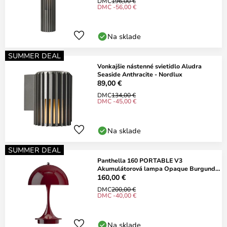
DMC
196,00 €
DMC -56,00 €
Na sklade
SUMMER DEAL
Vonkajšie nástenné svietidlo Aludra
Seaside Anthracite - Nordlux
89,00 €
DMC
134,00 €
DMC -45,00 €
Na sklade
SUMMER DEAL
Panthella 160 PORTABLE V3
Akumulátorová lampa Opaque Burgundy
- Louis Poulsen
160,00 €
DMC
200,00 €
DMC -40,00 €
Na sklade