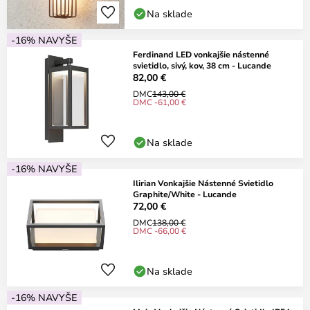
Na sklade
-16% NAVYŠE
Ferdinand LED vonkajšie nástenné
svietidlo, sivý, kov, 38 cm - Lucande
82,00 €
DMC
143,00 €
DMC -61,00 €
Na sklade
-16% NAVYŠE
Ilirian Vonkajšie Nástenné Svietidlo
Graphite/White - Lucande
72,00 €
DMC
138,00 €
DMC -66,00 €
Na sklade
-16% NAVYŠE