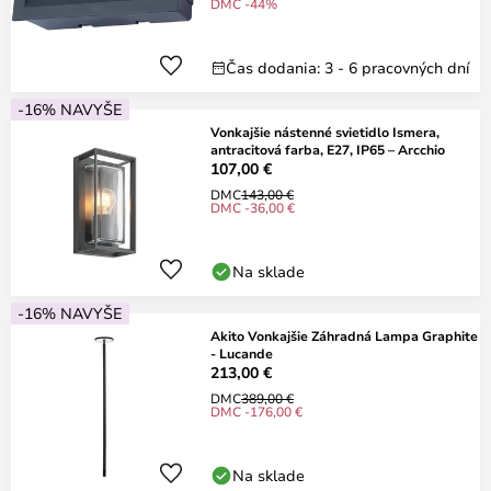
DMC -44%
Čas dodania: 3 - 6 pracovných dní
-16% NAVYŠE
Vonkajšie nástenné svietidlo Ismera,
antracitová farba, E27, IP65 – Arcchio
107,00 €
DMC
143,00 €
DMC -36,00 €
Na sklade
-16% NAVYŠE
Akito Vonkajšie Záhradná Lampa Graphite
- Lucande
213,00 €
DMC
389,00 €
DMC -176,00 €
Na sklade