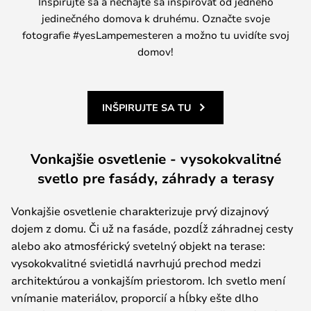
Inšpirujte sa a nechajte sa inšpirovať od jedného
jedinečného domova k druhému. Označte svoje
fotografie #yesLampemesteren a možno tu uvidíte svoj
domov!
INŠPIRUJTE SA TU
Vonkajšie osvetlenie - vysokokvalitné
svetlo pre fasády, záhrady a terasy
Vonkajšie osvetlenie charakterizuje prvý dizajnový
dojem z domu. Či už na fasáde, pozdĺž záhradnej cesty
alebo ako atmosférický svetelný objekt na terase:
vysokokvalitné svietidlá navrhujú prechod medzi
architektúrou a vonkajším priestorom. Ich svetlo mení
vnímanie materiálov, proporcií a hĺbky ešte dlho