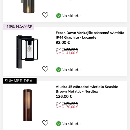
Na sklade
-16% NAVYŠE
Ferda Down Vonkajšie nástenné svietidlo
IP44 Graphite - Lucande
92,00 €
DMC
133,00 €
DMC -41,00 €
Na sklade
SUMMER DEAL
Aludra 45 záhradné svietidlo Seaside
Brown Metallic - Nordlux
126,00 €
DMC
196,00 €
DMC -70,00 €
Na sklade