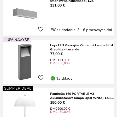
smer svetla nahor/nadol, L25,
131,00 €
Čas dodania: 3 - 6 pracovných dní
-16% NAVYŠE
Leya LED Vonkajšie Záhradná Lampa IP54
Graphite - Lucande
77,00 €
DMC
133,00 €
DMC -56,00 €
Na sklade
SUMMER DEAL
Panthella 160 PORTABLE V3
Akumulátorová lampa Opal White - Louis
Poulsen
150,00 €
DMC
200,00 €
DMC -50,00 €