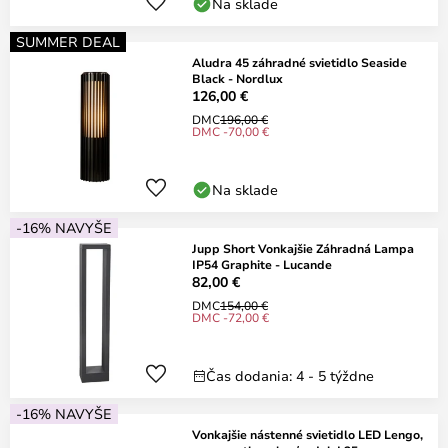
Na sklade
SUMMER DEAL
Aludra 45 záhradné svietidlo Seaside
Black - Nordlux
126,00 €
DMC
196,00 €
DMC -70,00 €
Na sklade
-16% NAVYŠE
Jupp Short Vonkajšie Záhradná Lampa
IP54 Graphite - Lucande
82,00 €
DMC
154,00 €
DMC -72,00 €
Čas dodania: 4 - 5 týždne
-16% NAVYŠE
Vonkajšie nástenné svietidlo LED Lengo,