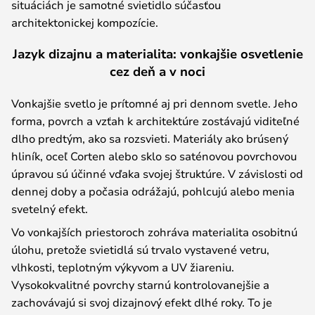
situáciách je samotné svietidlo súčasťou
architektonickej kompozície.
Jazyk dizajnu a materialita: vonkajšie osvetlenie
cez deň a v noci
Vonkajšie svetlo je prítomné aj pri dennom svetle. Jeho
forma, povrch a vzťah k architektúre zostávajú viditeľné
dlho predtým, ako sa rozsvieti. Materiály ako brúsený
hliník, oceľ Corten alebo sklo so saténovou povrchovou
úpravou sú účinné vďaka svojej štruktúre. V závislosti od
dennej doby a počasia odrážajú, pohlcujú alebo menia
svetelný efekt.
Vo vonkajších priestoroch zohráva materialita osobitnú
úlohu, pretože svietidlá sú trvalo vystavené vetru,
vlhkosti, teplotným výkyvom a UV žiareniu.
Vysokokvalitné povrchy starnú kontrolovanejšie a
zachovávajú si svoj dizajnový efekt dlhé roky. To je