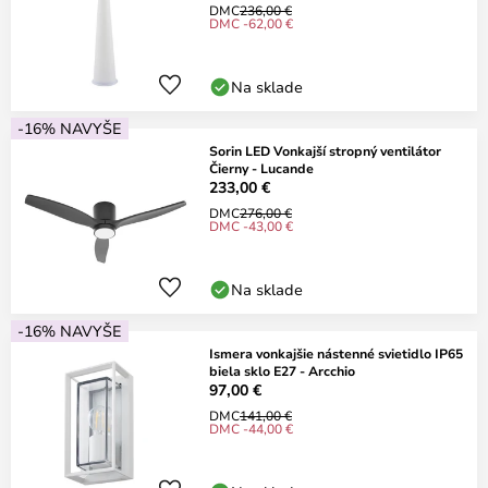
DMC
236,00 €
DMC -62,00 €
Na sklade
-16% NAVYŠE
Sorin LED Vonkajší stropný ventilátor
Čierny - Lucande
233,00 €
DMC
276,00 €
DMC -43,00 €
Na sklade
-16% NAVYŠE
Ismera vonkajšie nástenné svietidlo IP65
biela sklo E27 - Arcchio
97,00 €
DMC
141,00 €
DMC -44,00 €