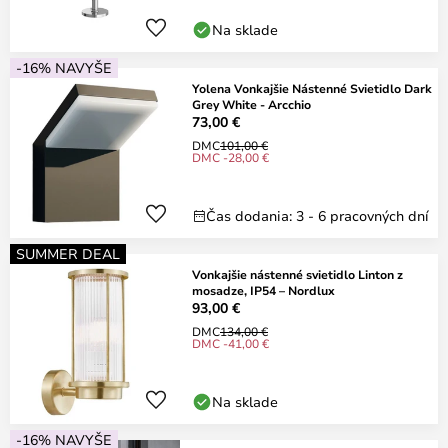
Na sklade
-16% NAVYŠE
Yolena Vonkajšie Nástenné Svietidlo Dark
Grey White - Arcchio
73,00 €
DMC
101,00 €
DMC -28,00 €
Čas dodania: 3 - 6 pracovných dní
SUMMER DEAL
Vonkajšie nástenné svietidlo Linton z
mosadze, IP54 – Nordlux
93,00 €
DMC
134,00 €
DMC -41,00 €
Na sklade
-16% NAVYŠE