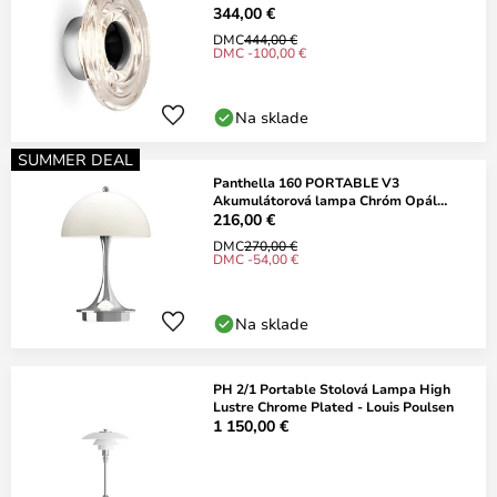
344,00 €
DMC
444,00 €
DMC -100,00 €
Na sklade
SUMMER DEAL
Panthella 160 PORTABLE V3
Akumulátorová lampa Chróm Opál
Béžová - Louis Poulsen
216,00 €
DMC
270,00 €
DMC -54,00 €
Na sklade
PH 2/1 Portable Stolová Lampa High
Lustre Chrome Plated - Louis Poulsen
1 150,00 €