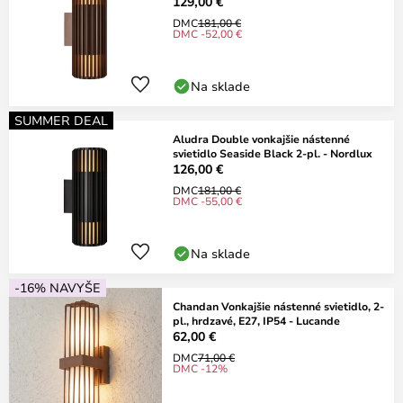
129,00 €
DMC
181,00 €
DMC -52,00 €
Na sklade
SUMMER DEAL
Aludra Double vonkajšie nástenné
svietidlo Seaside Black 2-pl. - Nordlux
126,00 €
DMC
181,00 €
DMC -55,00 €
Na sklade
-16% NAVYŠE
Chandan Vonkajšie nástenné svietidlo, 2-
pl., hrdzavé, E27, IP54 - Lucande
62,00 €
DMC
71,00 €
DMC -12%