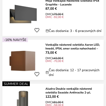
Meja Vonkajšie Nástenné Svietidlo IP54
Graphite - Lucande
87,00 €
DMC
179,00 €
DMC -92,00 €
Čas dodania: 3 - 6 pracovných dní
-16% NAVYŠE
Vonkajšie nástenné svietidlo Aaron LED,
hnedé, IP54, smer svetla nahor/nadol –
73,00 €
DMC
143,00 €
DMC -70,00 €
Čas dodania: 12 - 17 pracovných
dní
SUMMER DEAL
Aludra Double vonkajšie nástenné
svietidlo Seaside Anthracite 2-pl.
122,00 €
DMC
181,00 €
DMC -59,00 €