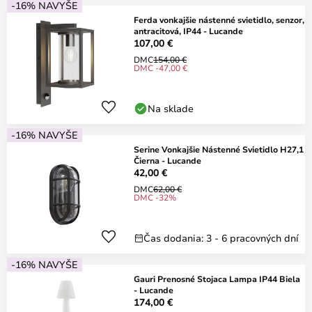
-16% NAVYŠE
Ferda vonkajšie nástenné svietidlo, senzor,
antracitová, IP44 - Lucande
107,00 €
DMC
154,00 €
DMC -47,00 €
Na sklade
-16% NAVYŠE
Serine Vonkajšie Nástenné Svietidlo H27,1
Čierna - Lucande
42,00 €
DMC
62,00 €
DMC -32%
Čas dodania: 3 - 6 pracovných dní
-16% NAVYŠE
Gauri Prenosné Stojaca Lampa IP44 Biela
- Lucande
174,00 €