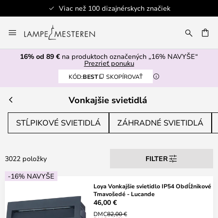
Bezpečná platba
Skip
to
AŤ
Content
16% od 89 €
na produktoch označených „16% NAVYŠE“
Prezrieť ponuku
KÓD:
BEST
SKOPÍROVAŤ
Vonkajšie svietidlá
STĹPIKOVÉ SVIETIDLÁ
ZÁHRADNÉ SVIETIDLÁ
3022 položky
FILTER
-16% NAVYŠE
Loya Vonkajšie svietidlo IP54 Obdĺžnikové
Tmavošedé - Lucande
46,00 €
DMC
82,00 €