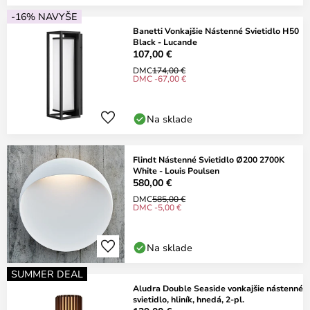
-16% NAVYŠE
Banetti Vonkajšie Nástenné Svietidlo H50
Black - Lucande
107,00 €
DMC
174,00 €
DMC -67,00 €
Na sklade
Flindt Nástenné Svietidlo Ø200 2700K
White - Louis Poulsen
580,00 €
DMC
585,00 €
DMC -5,00 €
Na sklade
SUMMER DEAL
Aludra Double Seaside vonkajšie nástenné
svietidlo, hliník, hnedá, 2-pl.