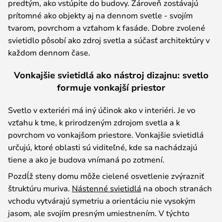
predtým, ako vstúpite do budovy. Zároveň zostávajú
prítomné ako objekty aj na dennom svetle - svojím
tvarom, povrchom a vzťahom k fasáde. Dobre zvolené
svietidlo pôsobí ako zdroj svetla a súčasť architektúry v
každom dennom čase.
Vonkajšie svietidlá ako nástroj dizajnu: svetlo
formuje vonkajší priestor
Svetlo v exteriéri má iný účinok ako v interiéri. Je vo
vzťahu k tme, k prirodzeným zdrojom svetla a k
povrchom vo vonkajšom priestore. Vonkajšie svietidlá
určujú, ktoré oblasti sú viditeľné, kde sa nachádzajú
tiene a ako je budova vnímaná po zotmení.
Pozdĺž steny domu môže cielené osvetlenie zvýrazniť
štruktúru muriva.
Nástenné svietidlá
na oboch stranách
vchodu vytvárajú symetriu a orientáciu nie vysokým
jasom, ale svojím presným umiestnením. V týchto