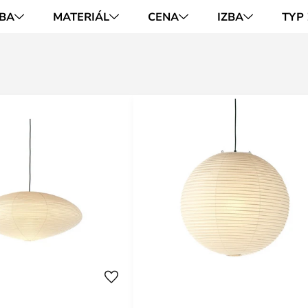
BA
MATERIÁL
CENA
IZBA
TYP