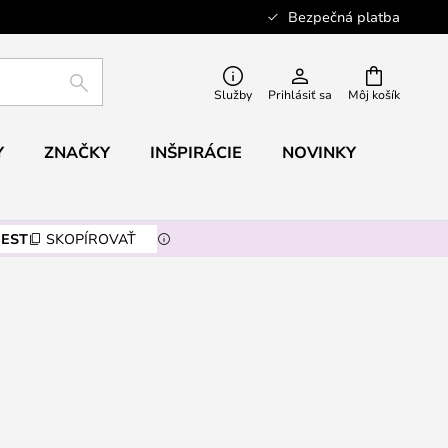
Bezpečná platba
HĽADAŤ
Služby
Prihlásiť sa
Môj košík
Y
ZNAČKY
INŠPIRÁCIE
NOVINKY
EST
SKOPÍROVAŤ