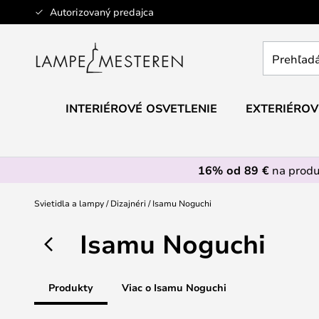
Skip
Autorizovaný predajca
to
Content
Prehľadáv
obchod
tu...
INTERIÉROVÉ OSVETLENIE
EXTERIÉROV
16% od 89 €
na prod
Svietidla a lampy
Dizajnéri
Isamu Noguchi
Isamu Noguchi
Produkty
Viac o Isamu Noguchi