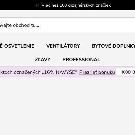
Viac než 100 dizajnérskych značiek
ajte
É OSVETLENIE
VENTILÁTORY
BYTOVÉ DOPLNK
ZĽAVY
PROFESSIONAL
uktoch označených „16% NAVYŠE“
Prezrieť ponuku
KÓD:
B