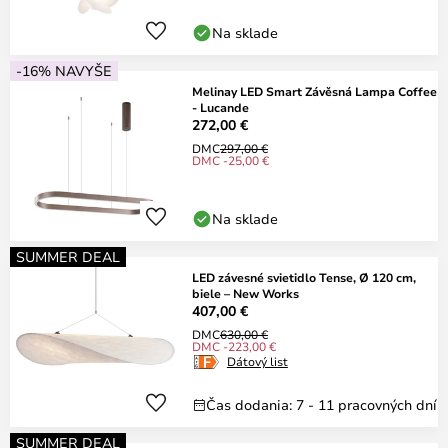
Na sklade
-16% NAVYŠE
Melinay LED Smart Závěsná Lampa Coffee
- Lucande
272,00 €
DMC
297,00 €
DMC -25,00 €
Na sklade
SUMMER DEAL
LED závesné svietidlo Tense, Ø 120 cm,
biele – New Works
407,00 €
DMC
630,00 €
DMC -223,00 €
Dátový list
Čas dodania: 7 - 11 pracovných dní
SUMMER DEAL