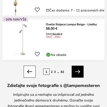
Čas dodania: 7 - 11 pracovných dní
-16% NAVYŠE
Ovelia Stojaca Lampa Beige - Lindby
58,00 €
DMC
82,00 €
DMC -29%
Na sklade
Strana
1
2
3
...
82
Predchádzajúci
Ďalší
Zdieľajte svoje fotografie s @lampemesteren
Inšpirujte sa a nechajte sa inšpirovať od jedného
jedinečného domova k druhému. Označte svoje
fotografie #yesLampemesteren a možno tu uvidíte svoj