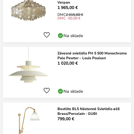
Verpan
1 965,00 €
DMC
2 015,00 €
DMC -50,00 €
Na sklade
Závesné svietidlo PH 5 500 Monochrome
Pale Pewter – Louis Poulsen
1 020,00 €
Na sklade
Bestlite BL5 Nástenné Svietidlo ø16
Brass/Porcelain - GUBI
799,00 €