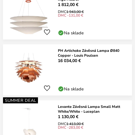
1 812,00 €
DMC
1 943,00 €
DMC -131,00 €
Na sklade
PH Artichoke Závěsná Lampa Ø840
Copper - Louis Poulsen
16 034,00 €
Na sklade
SUMMER DEAL
Levante Závěsná Lampa Small Matt
White/White - Luceplan
1 130,00 €
DMC
1 413,00 €
DMC -283,00 €