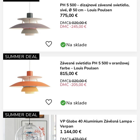
PH 5 500 – dizajnové závesné svietidlo,
sivé, Ø 50 cm – Louis Poulsen
775,00 €
DMC
1 020,00 €
DMC -245,00 €
Na sklade
SUMMER DEAL
Závesné svietidlo PH 5 500 v oranžovej
farbe – Louis Poulsen
815,00 €
DMC
1 020,00 €
DMC -205,00 €
Na sklade
SUMMER DEAL
VP Globe 40 Aluminium Závěsná Lampa -
Verpan
1 144,00 €
DMC
1 478,00 €