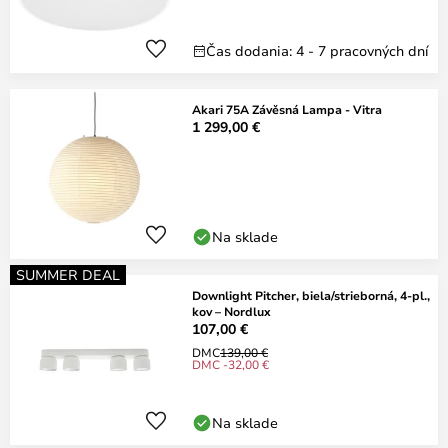
Čas dodania: 4 - 7 pracovných dní
Akari 75A Závěsná Lampa - Vitra
1 299,00 €
Na sklade
SUMMER DEAL
Downlight Pitcher, biela/strieborná, 4-pl.,
kov – Nordlux
107,00 €
DMC
139,00 €
DMC -32,00 €
Na sklade