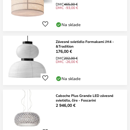
DMC
465,00 €
DMC -93,00 €
Na sklade
Závesné svietidlo Formakami JH4 -
&Tradition
176,00 €
DMC
202,00 €
DMC -26,00 €
Na sklade
Caboche Plus Grande LED závesné
svietidlo, číre - Foscarini
2 946,00 €