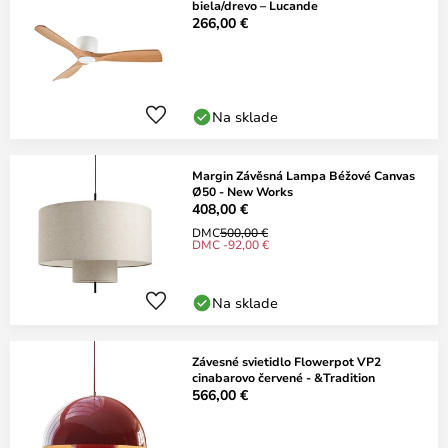
biela/drevo – Lucande
266,00 €
Na sklade
Margin Závěsná Lampa Béžové Canvas
Ø50 - New Works
408,00 €
DMC
500,00 €
DMC -92,00 €
Na sklade
Závesné svietidlo Flowerpot VP2
cinabarovo červené - &Tradition
566,00 €