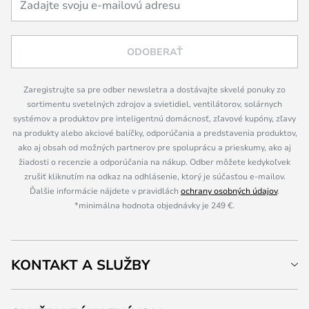
ODOBERAŤ
Zaregistrujte sa pre odber newsletra a dostávajte skvelé ponuky zo
sortimentu svetelných zdrojov a svietidiel, ventilátorov, solárnych
systémov a produktov pre inteligentnú domácnosť, zľavové kupóny, zľavy
na produkty alebo akciové balíčky, odporúčania a predstavenia produktov,
ako aj obsah od možných partnerov pre spoluprácu a prieskumy, ako aj
žiadosti o recenzie a odporúčania na nákup. Odber môžete kedykoľvek
zrušiť kliknutím na odkaz na odhlásenie, ktorý je súčasťou e-mailov.
Ďalšie informácie nájdete v pravidlách
ochrany osobných údajov
.
*minimálna hodnota objednávky je 249 €.
KONTAKT A SLUŽBY