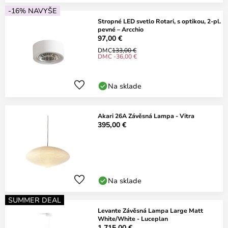
-16% NAVYŠE
Stropné LED svetlo Rotari, s optikou, 2-pl.
pevné – Arcchio
97,00 €
DMC
133,00 €
DMC -36,00 €
Na sklade
Akari 26A Závěsná Lampa - Vitra
395,00 €
Na sklade
SUMMER DEAL
Levante Závěsná Lampa Large Matt
White/White - Luceplan
1 715,00 €