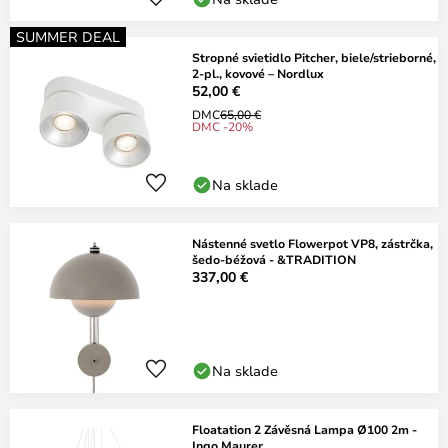
SUMMER DEAL
Stropné svietidlo Pitcher, biele/strieborné,
2-pl., kovové – Nordlux
52,00 €
DMC
65,00 €
DMC -20%
Na sklade
Nástenné svetlo Flowerpot VP8, zástrčka,
šedo-béžová - &TRADITION
337,00 €
Na sklade
Floatation 2 Závěsná Lampa Ø100 2m -
Ingo Maurer