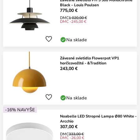
Black – Louis Poulsen
775,00 €
DMC
1 020,00 €
DMC -245,00 €
Na sklade
Závesné svietidlo Flowerpot VP1
horčicovožlté - &Tradition
243,00 €
Na sklade
-16% NAVYŠE
Noabelle LED Stropné Lampa Ø80 White -
Arcchio
307,00 €
DMC
333,00 €
DMC -26,00 €