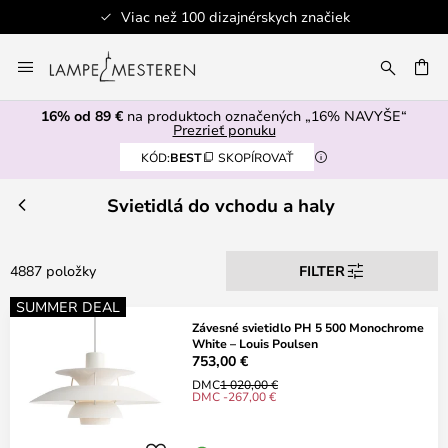
k
Bezpečná platba
Skip
to
AŤ
Content
16% od 89 €
na produktoch označených „16% NAVYŠE“
Prezrieť ponuku
KÓD:
BEST
SKOPÍROVAŤ
Svietidlá do vchodu a haly
4887 položky
FILTER
SUMMER DEAL
Závesné svietidlo PH 5 500 Monochrome
White – Louis Poulsen
753,00 €
DMC
1 020,00 €
DMC -267,00 €