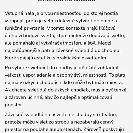
Vstupná hala je prvou miestnosťou, do ktorej hostia
vstupujú, preto je veľmi dôležité vytvoriť príjemné a
funkčné privítanie. V tomto kontexte hrajú kľúčovú
úlohu vchodové svetlá, ktoré nielenže dodávajú svetlo,
ale pomáhajú aj vytvárať atmosféru a štýl. Medzi
najobľúbenejšie patria závesné svietidlá do chodieb,
ktoré spájajú estetiku s praktickým osvetlením.
Pri výbere svietidiel do chodby je dôležité zohľadniť
veľkosť, usporiadanie a osobný štýl miestnosti. To platí
najmä v úzkych chodbách, kde môže byť málo miesta.
Ak chcete svietidlá do úzkych chodieb, musia byť tenké
a zároveň účinné, aby čo najlepšie optimalizovali
priestor.
Závesné svietidlá na osvetlenie chodby sú ideálne,
pretože môžu visieť zo stropu a nezaberajú cenný
priestor na podlahe alebo stenách. Zároveň poskytujú