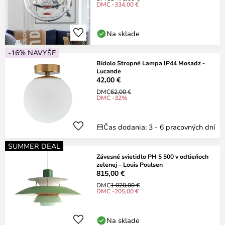
DMC -334,00 €
Na sklade
-16% NAVYŠE
Bidolo Stropné Lampa IP44 Mosadz -
Lucande
42,00 €
DMC
62,00 €
DMC -32%
Čas dodania: 3 - 6 pracovných dní
SUMMER DEAL
Závesné svietidlo PH 5 500 v odtieňoch
zelenej – Louis Poulsen
815,00 €
DMC
1 020,00 €
DMC -205,00 €
Na sklade