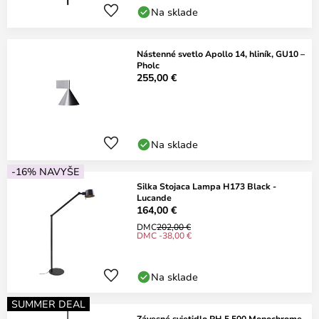
Na sklade
Nástenné svetlo Apollo 14, hliník, GU10 –
Pholc
255,00 €
Na sklade
-16% NAVYŠE
Silka Stojaca Lampa H173 Black -
Lucande
164,00 €
DMC
202,00 €
DMC -38,00 €
Na sklade
SUMMER DEAL
Závesné svietidlo PH 5 500 Monochrome