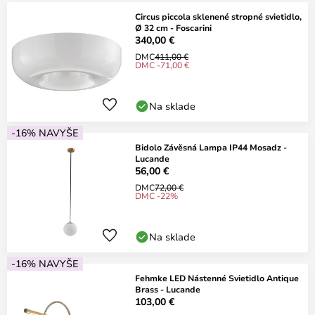
Circus piccola sklenené stropné svietidlo,
Ø 32 cm - Foscarini
340,00 €
DMC
411,00 €
DMC -71,00 €
Na sklade
-16% NAVYŠE
Bidolo Závěsná Lampa IP44 Mosadz -
Lucande
56,00 €
DMC
72,00 €
DMC -22%
Na sklade
-16% NAVYŠE
Fehmke LED Nástenné Svietidlo Antique
Brass - Lucande
103,00 €