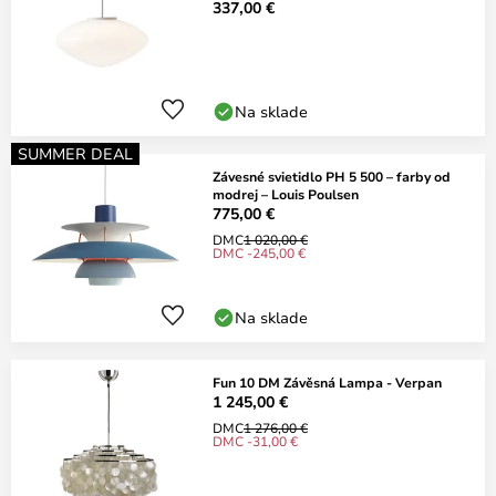
337,00 €
Na sklade
SUMMER DEAL
Závesné svietidlo PH 5 500 – farby od
modrej – Louis Poulsen
775,00 €
DMC
1 020,00 €
DMC -245,00 €
Na sklade
Fun 10 DM Závěsná Lampa - Verpan
1 245,00 €
DMC
1 276,00 €
DMC -31,00 €