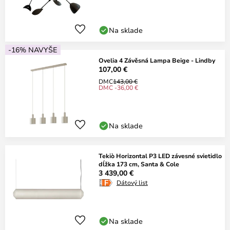
Na sklade
-16% NAVYŠE
Ovelia 4 Závěsná Lampa Beige - Lindby
107,00 €
DMC
143,00 €
DMC -36,00 €
Na sklade
Tekiò Horizontal P3 LED závesné svietidlo
dĺžka 173 cm, Santa & Cole
3 439,00 €
Dátový list
Na sklade