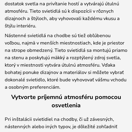
dostatok svetla na privítanie hostí a vytvárajú útulnú
atmosféru. Tieto svietidlá sú k dispozícii v rôznych
dizajnoch a štýloch, aby vyhovovali každému vkusu a
štýlu interiéru.
Nástenné svietidlá na chodbe sú tiež obľúbenou
voľbou, najmä v menších miestnostiach, kde je priestor
na strope obmedzený. Tieto svietidlá sa montujú priamo
na stenu a poskytujú mäkký a rozptýlený zdroj svetla,
ktorý v miestnosti vytvára útulnú atmosféru. Vďaka
bohatej ponuke dizajnov a materiálov si môžete vybrať
dokonalé svietidlo, ktoré bude vyhovovať vášmu vchodu
a osobným preferenciám.
Vytvorte príjemnú atmosféru pomocou
osvetlenia
Pri inštalácii svietidiel na chodby, či už závesných,
nástenných alebo iných typov, je dôležité zohľadniť