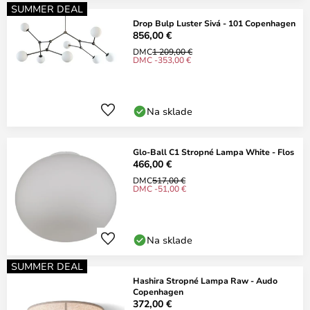
SUMMER DEAL
Drop Bulp Luster Sivá - 101 Copenhagen
856,00 €
DMC
1 209,00 €
DMC -353,00 €
Na sklade
Glo-Ball C1 Stropné Lampa White - Flos
466,00 €
DMC
517,00 €
DMC -51,00 €
Na sklade
SUMMER DEAL
Hashira Stropné Lampa Raw - Audo
Copenhagen
372,00 €