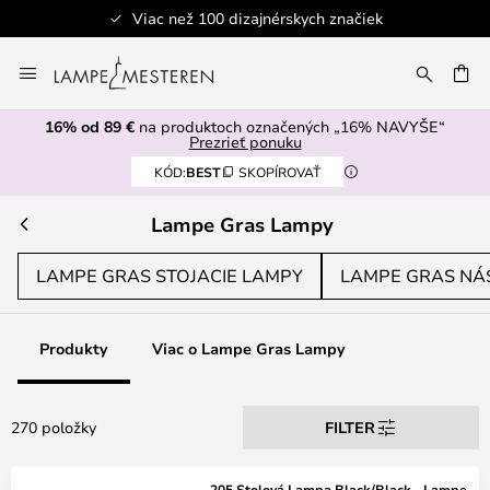
značiek
Bezpečná platba
Skip
to
AŤ
Content
16% od 89 €
na produktoch označených „16% NAVYŠE“
Prezrieť ponuku
KÓD:
BEST
SKOPÍROVAŤ
Lampe Gras Lampy
LAMPE GRAS STOJACIE LAMPY
LAMPE GRAS NÁS
Produkty
Viac o Lampe Gras Lampy
270 položky
FILTER
205 Stolová Lampa Black/Black - Lampe