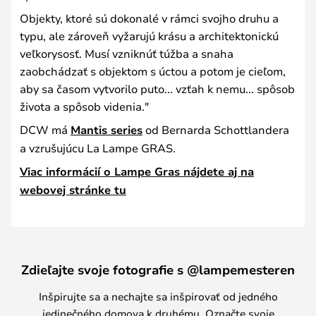
Objekty, ktoré sú dokonalé v rámci svojho druhu a
typu, ale zároveň vyžarujú krásu a architektonickú
veľkorysosť. Musí vzniknúť túžba a snaha
zaobchádzať s objektom s úctou a potom je cieľom,
aby sa časom vytvorilo puto... vzťah k nemu... spôsob
života a spôsob videnia."
DCW má
Mantis series
od Bernarda Schottlandera
a vzrušujúcu La Lampe GRAS.
Viac informácií o Lampe Gras nájdete aj na
webovej stránke tu
Zdieľajte svoje fotografie s @lampemesteren
Inšpirujte sa a nechajte sa inšpirovať od jedného
jedinečného domova k druhému. Označte svoje