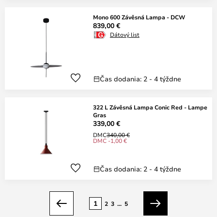
Mono 600 Závěsná Lampa - DCW
839,00 €
Dátový list
Čas dodania: 2 - 4 týždne
322 L Závěsná Lampa Conic Red - Lampe
Gras
339,00 €
DMC
340,00 €
DMC -1,00 €
Čas dodania: 2 - 4 týždne
Strana
1
2
3
...
5
Predchádzajúci
Ďalší