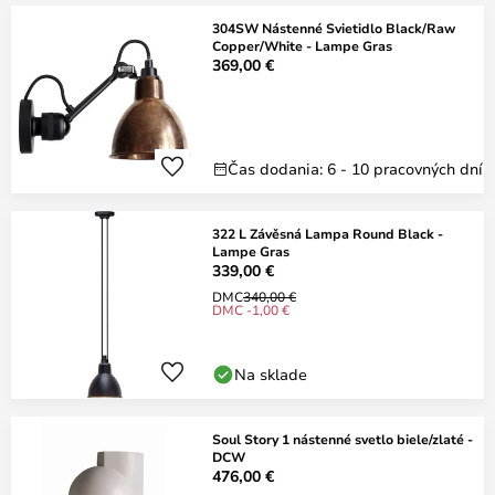
304SW Nástenné Svietidlo Black/Raw
Copper/White - Lampe Gras
369,00 €
Čas dodania: 6 - 10 pracovných dní
322 L Závěsná Lampa Round Black -
Lampe Gras
339,00 €
DMC
340,00 €
DMC -1,00 €
Na sklade
Soul Story 1 nástenné svetlo biele/zlaté -
DCW
476,00 €