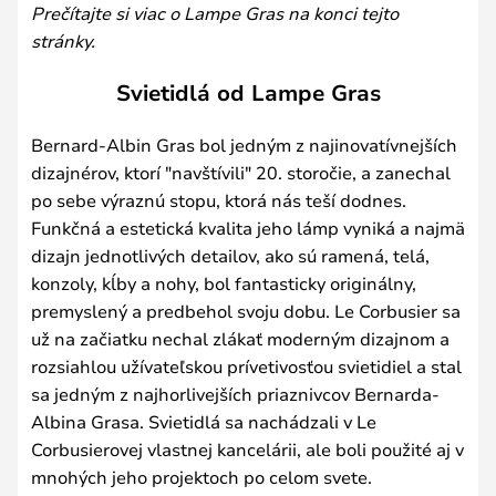
Prečítajte si viac o Lampe Gras na konci tejto
stránky.
Svietidlá od Lampe Gras
Bernard-Albin Gras bol jedným z najinovatívnejších
dizajnérov, ktorí "navštívili" 20. storočie, a zanechal
po sebe výraznú stopu, ktorá nás teší dodnes.
Funkčná a estetická kvalita jeho lámp vyniká a najmä
dizajn jednotlivých detailov, ako sú ramená, telá,
konzoly, kĺby a nohy, bol fantasticky originálny,
premyslený a predbehol svoju dobu. Le Corbusier sa
už na začiatku nechal zlákať moderným dizajnom a
rozsiahlou užívateľskou prívetivosťou svietidiel a stal
sa jedným z najhorlivejších priaznivcov Bernarda-
Albina Grasa. Svietidlá sa nachádzali v Le
Corbusierovej vlastnej kancelárii, ale boli použité aj v
mnohých jeho projektoch po celom svete.