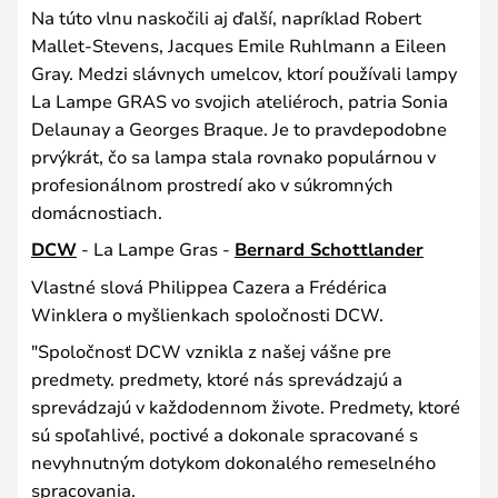
Na túto vlnu naskočili aj ďalší, napríklad Robert
Mallet-Stevens, Jacques Emile Ruhlmann a Eileen
Gray. Medzi slávnych umelcov, ktorí používali lampy
La Lampe GRAS vo svojich ateliéroch, patria Sonia
Delaunay a Georges Braque. Je to pravdepodobne
prvýkrát, čo sa lampa stala rovnako populárnou v
profesionálnom prostredí ako v súkromných
domácnostiach.
DCW
- La Lampe Gras -
Bernard Schottlander
Vlastné slová Philippea Cazera a Frédérica
Winklera o myšlienkach spoločnosti DCW.
"Spoločnosť DCW vznikla z našej vášne pre
predmety. predmety, ktoré nás sprevádzajú a
sprevádzajú v každodennom živote. Predmety, ktoré
sú spoľahlivé, poctivé a dokonale spracované s
nevyhnutným dotykom dokonalého remeselného
spracovania.