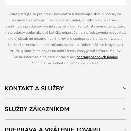
Zaregistrujte sa pre odber newsletra a dostávajte skvelé ponuky zo
sortimentu svetelných zdrojov a svietidiel, ventilátorov, solárnych
systémov a produktov pre inteligentnú domácnosť, zľavové kupóny, zľavy
na produkty alebo akciové balíčky, odporúčania a predstavenia produktov,
ako aj obsah od možných partnerov pre spoluprácu a prieskumy, ako aj
žiadosti o recenzie a odporúčania na nákup. Odber môžete kedykoľvek
zrušiť kliknutím na odkaz na odhlásenie, ktorý je súčasťou e-mailov.
Ďalšie informácie nájdete v pravidlách
ochrany osobných údajov
.
*minimálna hodnota objednávky je 249 €.
KONTAKT A SLUŽBY
SLUŽBY ZÁKAZNÍKOM
PREPRAVA A VRÁTENIE TOVARU