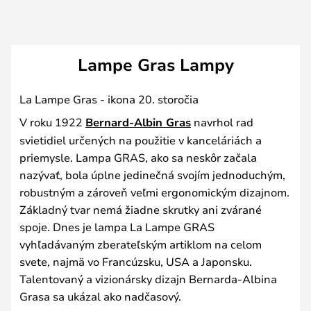
Lampe Gras Lampy
La Lampe Gras - ikona 20. storočia
V roku 1922
Bernard-Albin Gras
navrhol rad
svietidiel určených na použitie v kanceláriách a
priemysle. Lampa GRAS, ako sa neskôr začala
nazývať, bola úplne jedinečná svojím jednoduchým,
robustným a zároveň veľmi ergonomickým dizajnom.
Základný tvar nemá žiadne skrutky ani zvárané
spoje. Dnes je lampa La Lampe GRAS
vyhľadávaným zberateľským artiklom na celom
svete, najmä vo Francúzsku, USA a Japonsku.
Talentovaný a vizionársky dizajn Bernarda-Albina
Grasa sa ukázal ako nadčasový.