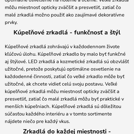
môžu miestnosť opticky zväčšiť a presvetliť, zatiaľ čo
malé zrkadlá možno použiť ako zaujímavé dekoratívne
prvky.
Kúpeľňové zrkadlá - funkčnosť a štýl
Kúpeľňové zrkadlá zohrávajú v každodennom živote
kľúčovú úlohu. Kúpeľňové zrkadlo by malo byť funkčné
aj štýlové. LED zrkadlá a kozmetické zrkadlá sú obzvlášť
užitočné, pretože poskytujú optimálne osvetlenie na
každodenné činnosti, zatiaľ čo veľké zrkadlo môže byť
užitočné, ak chcete vidieť celú svoju postavu. Veľké
kúpeľňové zrkadlá môžu miestnosť opticky zväčšiť a
presvetliť, zatiaľ čo malé zrkadlá môžu byť praktické v
menších kúpeľniach. Kúpeľňové zrkadlá sú dôležitou
súčasťou každého interiéru a v tomto sortimente
nájdete niečo pre každý vkus.
Zrkadlá do každej miestnosti -