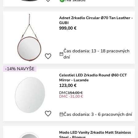
Adnet Zrkadlo Circular Ø70 Tan Leather -
GUBI
999,00 €
Čas dodania: 13 - 18 pracovných
dní
-14% NAVYŠE
Celestiel LED Zrkadlo Round Ø60 CCT
Mirror - Lucande
123,00 €
DMC
154,00 €
DMC -31,00 €
Čas dodania: 3 - 6 pracovných dní
Modo LED Vanity Zrkadlo Matt Stainless
Steel - Blomus