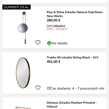
SUMMER DEAL
Rise & Shine Zrkadlo Natural Oak/Steel -
New Works
280,00 €
DMC
395,00 €
DMC -115,00 €
Na sklade
Trukko 60 zrkadlo Defog Black - SLV
491,00 €
Čas dodania: 4 - 7 pracovných dní
Glimpse Zrkadlo Medium Prírodný -
Hübsch