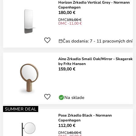
Horizon Zrkadlo Vertical Grey - Normann
Copenhagen
180,00 €
DMC
191,00 €
DMC -11,00 €
Čas dodania: 7 - 11 pracovných dní
Aino Zrkadlo Small Oak/Mirror - Skagerak
by Fritz Hansen
159,00 €
Na sklade
SUMMER DEAL
Pose Zrkadlo Black - Normann
Copenhagen
112,00 €
DMC
140,00 €