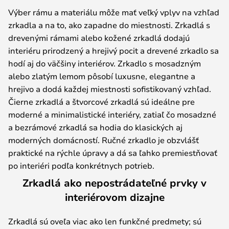
Výber rámu a materiálu môže mať veľký vplyv na vzhľad
zrkadla a na to, ako zapadne do miestnosti. Zrkadlá s
drevenými rámami alebo kožené zrkadlá dodajú
interiéru prirodzený a hrejivý pocit a drevené zrkadlo sa
hodí aj do väčšiny interiérov. Zrkadlo s mosadzným
alebo zlatým lemom pôsobí luxusne, elegantne a
hrejivo a dodá každej miestnosti sofistikovaný vzhľad.
Čierne zrkadlá a štvorcové zrkadlá sú ideálne pre
moderné a minimalistické interiéry, zatiaľ čo mosadzné
a bezrámové zrkadlá sa hodia do klasických aj
moderných domácností. Ručné zrkadlo je obzvlášť
praktické na rýchle úpravy a dá sa ľahko premiestňovať
po interiéri podľa konkrétnych potrieb.
Zrkadlá ako nepostrádateľné prvky v
interiérovom dizajne
Zrkadlá sú oveľa viac ako len funkčné predmety; sú