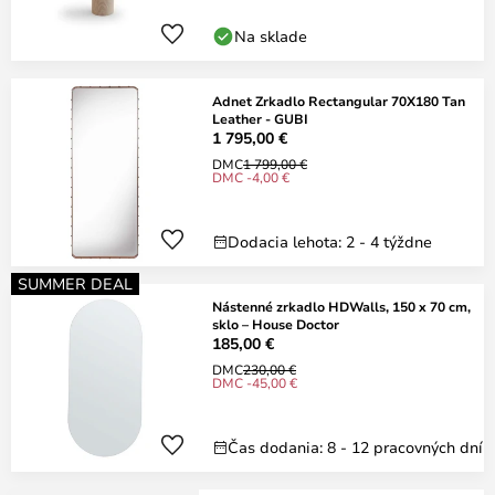
Na sklade
Adnet Zrkadlo Rectangular 70X180 Tan
Leather - GUBI
1 795,00 €
DMC
1 799,00 €
DMC -4,00 €
Dodacia lehota: 2 - 4 týždne
SUMMER DEAL
Nástenné zrkadlo HDWalls, 150 x 70 cm,
sklo – House Doctor
185,00 €
DMC
230,00 €
DMC -45,00 €
Čas dodania: 8 - 12 pracovných dní