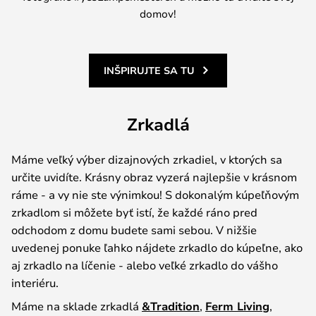
domov!
INŠPIRUJTE SA TU
Zrkadlá
Máme veľký výber dizajnových zrkadiel, v ktorých sa
určite uvidíte. Krásny obraz vyzerá najlepšie v krásnom
ráme - a vy nie ste výnimkou! S dokonalým kúpeľňovým
zrkadlom si môžete byť istí, že každé ráno pred
odchodom z domu budete sami sebou. V nižšie
uvedenej ponuke ľahko nájdete zrkadlo do kúpeľne, ako
aj zrkadlo na líčenie - alebo veľké zrkadlo do vášho
interiéru.
Máme na sklade zrkadlá
&Tradition
,
Ferm Living
,