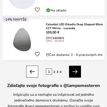
Na sklade
-14% NAVYŠE
Celestiel LED Zrkadlo Drop Shaped 60cm
CCT Mirror - Lucande
103,00 €
DMC
133,00 €
DMC -30,00 €
Čas dodania: 3 - 6 pracovných dní
Strana
1
2
3
4
Predchádzajúci
Ďalší
Zdieľajte svoje fotografie s @lampemesteren
Inšpirujte sa a nechajte sa inšpirovať od jedného
jedinečného domova k druhému. Označte svoje
fotografie #yesLampemesteren a možno tu uvidíte svoj