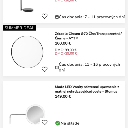
DMC -28,00 €
Čas dodania: 7 - 11 pracovných dní
SUMMER DEAL
Zrkadlo Circum Ø70 Číre/Transparentné/
Čierne - AYTM
160,00 €
DMC
199,00 €
DMC -39,00 €
Čas dodania: 11 - 16 pracovných
dní
Modo LED Vanity nástenné upevnenie z
matnej nehrdzavejúcej ocele - Blomus
149,00 €
Na sklade