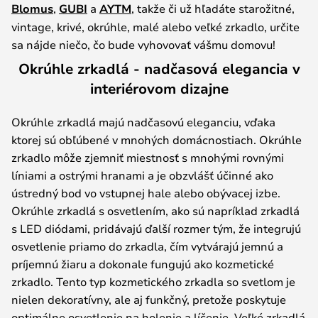
Blomus
,
GUBI
a
AYTM
, takže či už hľadáte starožitné,
vintage, krivé, okrúhle, malé alebo veľké zrkadlo, určite
sa nájde niečo, čo bude vyhovovať vášmu domovu!
Okrúhle zrkadlá - nadčasová elegancia v
interiérovom dizajne
Okrúhle zrkadlá majú nadčasovú eleganciu, vďaka
ktorej sú obľúbené v mnohých domácnostiach. Okrúhle
zrkadlo môže zjemniť miestnosť s mnohými rovnými
líniami a ostrými hranami a je obzvlášť účinné ako
ústredný bod vo vstupnej hale alebo obývacej izbe.
Okrúhle zrkadlá s osvetlením, ako sú napríklad zrkadlá
s LED diódami, pridávajú ďalší rozmer tým, že integrujú
osvetlenie priamo do zrkadla, čím vytvárajú jemnú a
príjemnú žiaru a dokonale fungujú ako kozmetické
zrkadlo. Tento typ kozmetického zrkadla so svetlom je
nielen dekoratívny, ale aj funkčný, pretože poskytuje
optimálne osvetlenie na holenie a líčenie. Veľké zrkadlá