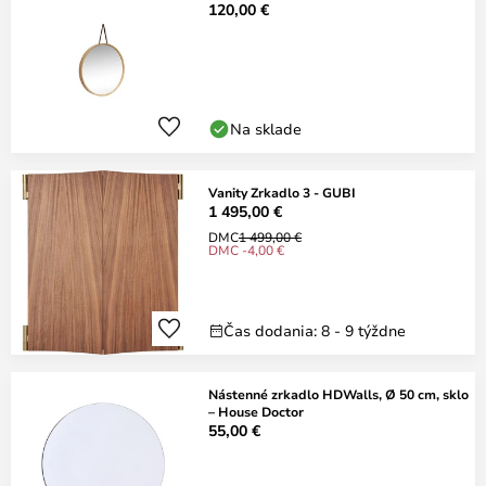
120,00 €
Na sklade
Vanity Zrkadlo 3 - GUBI
1 495,00 €
DMC
1 499,00 €
DMC -4,00 €
Čas dodania: 8 - 9 týždne
Nástenné zrkadlo HDWalls, Ø 50 cm, sklo
– House Doctor
55,00 €