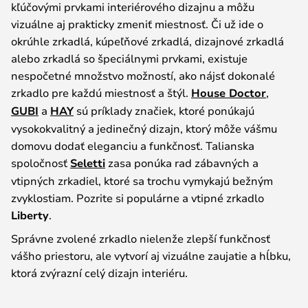
kľúčovými prvkami interiérového dizajnu a môžu
vizuálne aj prakticky zmeniť miestnosť. Či už ide o
okrúhle zrkadlá, kúpeľňové zrkadlá, dizajnové zrkadlá
alebo zrkadlá so špeciálnymi prvkami, existuje
nespočetné množstvo možností, ako nájsť dokonalé
zrkadlo pre každú miestnosť a štýl.
House Doctor
,
GUBI
a
HAY
sú príklady značiek, ktoré ponúkajú
vysokokvalitný a jedinečný dizajn, ktorý môže vášmu
domovu dodať eleganciu a funkčnosť. Talianska
spoločnosť
Seletti
zasa ponúka rad zábavných a
vtipných zrkadiel, ktoré sa trochu vymykajú bežným
zvyklostiam. Pozrite si populárne a vtipné zrkadlo
Liberty
.
Správne zvolené zrkadlo nielenže zlepší funkčnosť
vášho priestoru, ale vytvorí aj vizuálne zaujatie a hĺbku,
ktorá zvýrazní celý dizajn interiéru.