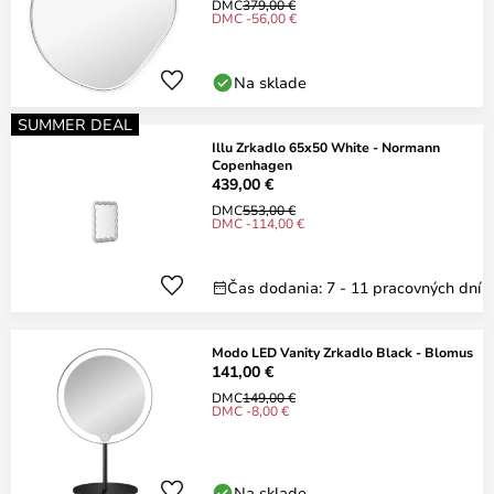
DMC
379,00 €
DMC -56,00 €
Na sklade
SUMMER DEAL
Illu Zrkadlo 65x50 White - Normann
Copenhagen
439,00 €
DMC
553,00 €
DMC -114,00 €
Čas dodania: 7 - 11 pracovných dní
Modo LED Vanity Zrkadlo Black - Blomus
141,00 €
DMC
149,00 €
DMC -8,00 €
Na sklade