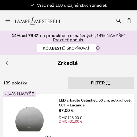
Bezpečná platba
Skip
to
AŤ
Content
14% od 79 €*
na produktoch označených „14% NAVYŠE“
Prezrieť ponuku
KÓD:
BEST
SKOPÍROVAŤ
Zrkadlá
189 položky
FILTER
-14% NAVYŠE
LED zrkadlo Celestiel, 50 cm, polkruhové,
CCT – Lucande
97,00 €
DMC
128,00 €
DMC -31,00 €