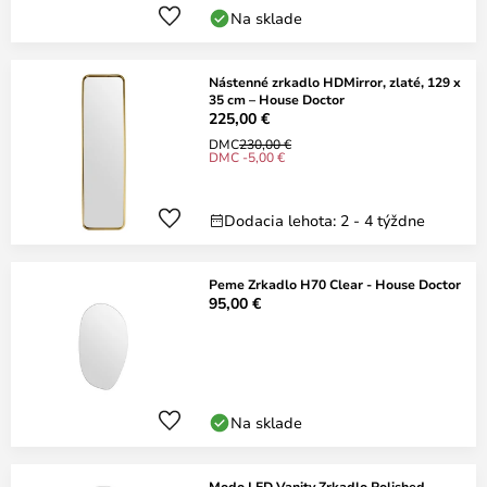
Na sklade
Nástenné zrkadlo HDMirror, zlaté, 129 x
35 cm – House Doctor
225,00 €
DMC
230,00 €
DMC -5,00 €
Dodacia lehota: 2 - 4 týždne
Peme Zrkadlo H70 Clear - House Doctor
95,00 €
Na sklade
Modo LED Vanity Zrkadlo Polished