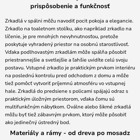
prispôsobenie a funkčnosť
Zrkadlá v spálni môžu navodiť pocit pokoja a elegancie.
Zrkadlo na toaletnom stolíku, ako napríklad zrkadlo na
líčenie, je pre mnohých nevyhnutnosťou, pretože
poskytuje vyhradený priestor na osobnú starostlivosť.
Vďaka podlhovastým zrkadlám môže spálňa pôsobiť
priestrannejšie a svetlejšie a ľahšie uvidíte celú svoju
postavu. Vstupné zrkadlo je praktickým prvkom interiéru
na poslednú kontrolu pred odchodom z domu a môže
tiež pomôcť vytvoriť príjemnú atmosféru vo vstupnej
hale. Zrkadlá do predsiene s policami spájajú odraz s
praktickým úložným priestorom, vďaka čomu sú
multifunkčným nábytkom. Oválne alebo šikmé zrkadlá
môžu byť tiež zábavným prvkom, ktorý môže pôsobiť
ako jedinečný ústredný bod.
Materiály a rámy - od dreva po mosadz