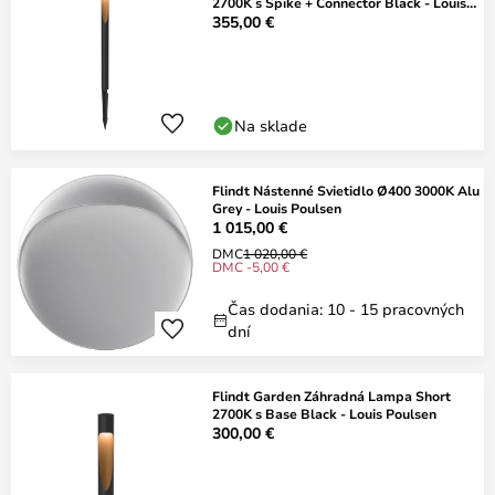
2700K s Spike + Connector Black - Louis
Po
355,00 €
Na sklade
Flindt Nástenné Svietidlo Ø400 3000K Alu
Grey - Louis Poulsen
1 015,00 €
DMC
1 020,00 €
DMC -5,00 €
Čas dodania: 10 - 15 pracovných
dní
Flindt Garden Záhradná Lampa Short
2700K s Base Black - Louis Poulsen
300,00 €