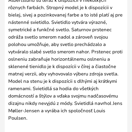
rôznych farbách. Stropný model je k dispozícii v
bielej, sivej a pozinkovanej farbe a to isté platí aj pre
nástenné svietidlo. Svietidlo vytvára výrazné,
symetrické a funkčné svetlo. Saturnov prstenec
odráža svetlo smerom nadol a zároveň svojou
polohou umožňuje, aby svetlo prechádzalo a
vytváralo slabé svetlo smerom nahor. Prstenec proti
oslneniu zabraňuje horizontálnemu oslneniu a
sklenené tienidlo je k dispozícii v čírej a čiastočne
matnej verzii, aby vyhovovalo výberu zdroja svetla.
Model na stenu je k dispozícii s dlhými aj krátkymi
ramenami. Svietidlá sa hodia do všetkých
domácností a štýlov a vďaka svojmu nadčasovému
dizajnu nikdy nevyjdú z módy. Svietidlá navrhol Jens
Møller-Jensen a vyrába ich spoločnosť Louis
Poulsen.