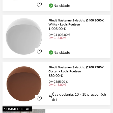
Na sklade
Flindt Nástenné Svietidlo Ø400 3000K
White - Louis Poulsen
1 005,00 €
DMC
1 008,00 €
DMC -3,00 €
Na sklade
Flindt Nástenné Svietidlo Ø200 2700K
Corten - Louis Poulsen
580,00 €
DMC
585,00 €
DMC -5,00 €
Čas dodania: 10 - 15 pracovných
dní
SUMMER DEAL