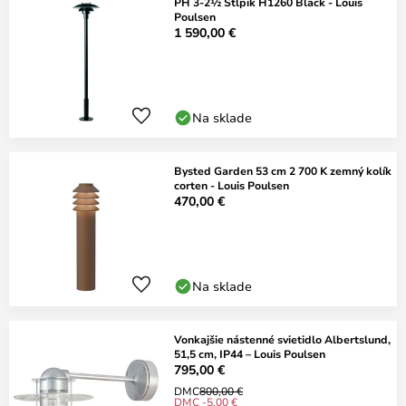
PH 3-2½ Stĺpik H1260 Black - Louis
Poulsen
1 590,00 €
Na sklade
Bysted Garden 53 cm 2 700 K zemný kolík
corten - Louis Poulsen
470,00 €
Na sklade
Vonkajšie nástenné svietidlo Albertslund,
51,5 cm, IP44 – Louis Poulsen
795,00 €
DMC
800,00 €
DMC -5,00 €