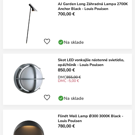
AJ Garden Long Záhradná Lampa 2700K
Anchor Black - Louis Poulsen
700,00 €
Na sklade
Skot LED vonkajšie nástenné svietidlo,
opál/hliník - Louis Poulsen
850,00 €
DMC
855,00 €
DMC -5,00 €
Na sklade
Flindt Wall Lamp Ø300 3000K Black -
Louis Poulsen
780,00 €