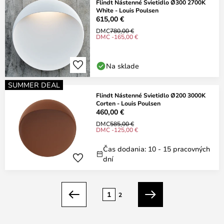
Flindt Nástenné Svietidlo Ø300 2700K
White - Louis Poulsen
615,00 €
DMC
780,00 €
DMC -165,00 €
Na sklade
SUMMER DEAL
Flindt Nástenné Svietidlo Ø200 3000K
Corten - Louis Poulsen
460,00 €
DMC
585,00 €
DMC -125,00 €
Čas dodania: 10 - 15 pracovných
dní
Strana
1
2
Predchádzajúci
Ďalší