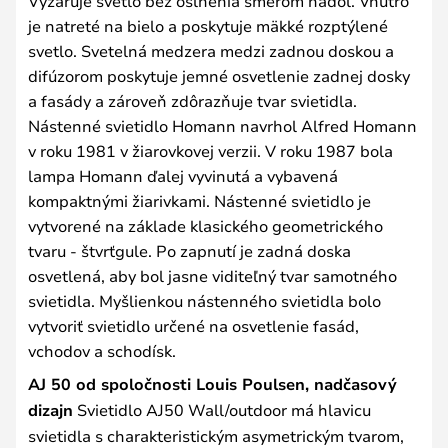
Vyžaruje svetlo bez oslnenia smerom nadol. Vnútro
je natreté na bielo a poskytuje mäkké rozptýlené
svetlo. Svetelná medzera medzi zadnou doskou a
difúzorom poskytuje jemné osvetlenie zadnej dosky
a fasády a zároveň zdôrazňuje tvar svietidla.
Nástenné svietidlo Homann navrhol Alfred Homann
v roku 1981 v žiarovkovej verzii. V roku 1987 bola
lampa Homann ďalej vyvinutá a vybavená
kompaktnými žiarivkami. Nástenné svietidlo je
vytvorené na základe klasického geometrického
tvaru - štvrťgule. Po zapnutí je zadná doska
osvetlená, aby bol jasne viditeľný tvar samotného
svietidla. Myšlienkou nástenného svietidla bolo
vytvoriť svietidlo určené na osvetlenie fasád,
vchodov a schodísk.
AJ 50 od spoločnosti Louis Poulsen, nadčasový
dizajn
Svietidlo AJ50 Wall/outdoor má hlavicu
svietidla s charakteristickým asymetrickým tvarom,