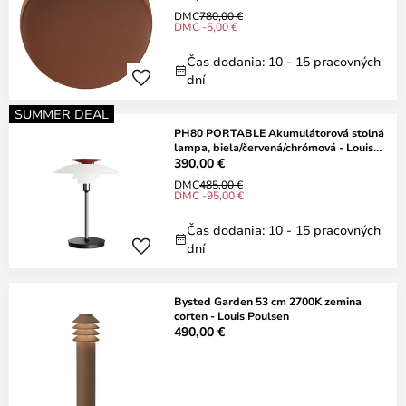
DMC
780,00 €
DMC -5,00 €
Čas dodania: 10 - 15 pracovných
dní
SUMMER DEAL
PH80 PORTABLE Akumulátorová stolná
lampa, biela/červená/chrómová - Louis
Poulsen
390,00 €
DMC
485,00 €
DMC -95,00 €
Čas dodania: 10 - 15 pracovných
dní
Bysted Garden 53 cm 2700K zemina
corten - Louis Poulsen
490,00 €