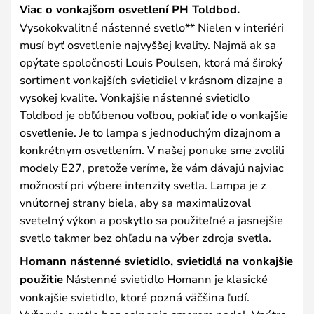
Viac o vonkajšom osvetlení PH Toldbod.
Vysokokvalitné nástenné svetlo** Nielen v interiéri
musí byť osvetlenie najvyššej kvality. Najmä ak sa
opýtate spoločnosti Louis Poulsen, ktorá má široký
sortiment vonkajších svietidiel v krásnom dizajne a
vysokej kvalite. Vonkajšie nástenné svietidlo
Toldbod je obľúbenou voľbou, pokiaľ ide o vonkajšie
osvetlenie. Je to lampa s jednoduchým dizajnom a
konkrétnym osvetlením. V našej ponuke sme zvolili
modely E27, pretože veríme, že vám dávajú najviac
možností pri výbere intenzity svetla. Lampa je z
vnútornej strany biela, aby sa maximalizoval
svetelný výkon a poskytlo sa použiteľné a jasnejšie
svetlo takmer bez ohľadu na výber zdroja svetla.
Homann nástenné svietidlo, svietidlá na vonkajšie
použitie
Nástenné svietidlo Homann je klasické
vonkajšie svietidlo, ktoré pozná väčšina ľudí.