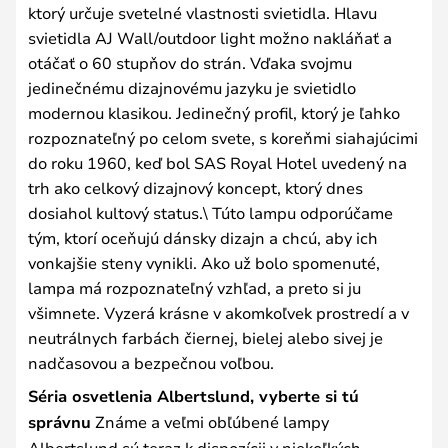
ktorý určuje svetelné vlastnosti svietidla. Hlavu
svietidla AJ Wall/outdoor light možno nakláňať a
otáčať o 60 stupňov do strán. Vďaka svojmu
jedinečnému dizajnovému jazyku je svietidlo
modernou klasikou. Jedinečný profil, ktorý je ľahko
rozpoznateľný po celom svete, s koreňmi siahajúcimi
do roku 1960, keď bol SAS Royal Hotel uvedený na
trh ako celkový dizajnový koncept, ktorý dnes
dosiahol kultový status.\ Túto lampu odporúčame
tým, ktorí oceňujú dánsky dizajn a chcú, aby ich
vonkajšie steny vynikli. Ako už bolo spomenuté,
lampa má rozpoznateľný vzhľad, a preto si ju
všimnete. Vyzerá krásne v akomkoľvek prostredí a v
neutrálnych farbách čiernej, bielej alebo sivej je
nadčasovou a bezpečnou voľbou.
Séria osvetlenia Albertslund, vyberte si tú
správnu
Známe a veľmi obľúbené lampy
Albertslund sú teraz k dispozícii v niekoľkých