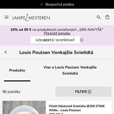
Autorizovaný predajca
Skip
to
AŤ
Content
16% od 89 €
na produktoch označených „16% NAVYŠE“
Prezrieť ponuku
KÓD:
BEST
SKOPÍROVAŤ
Louis Poulsen Vonkajšie Svietidlá
Viac o Louis Poulsen Vonkajšie
Produkty
Svietidlá
90 položky
FILTER
Flindt Nástenné Svietidlo Ø200 2700K
White - Louis Poulsen