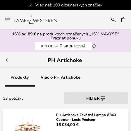
Viac než 100 dizajnérskych značiek
Skip
to
AŤ
Content
16% od 89 €
na produktoch označených „16% NAVYŠE“
Prezrieť ponuku
KÓD:
BEST
SKOPÍROVAŤ
PH Artichoke
Produkty
Viac o PH Artichoke
13 položky
FILTER
PH Artichoke Závěsná Lampa Ø840
Copper - Louis Poulsen
16 034,00 €