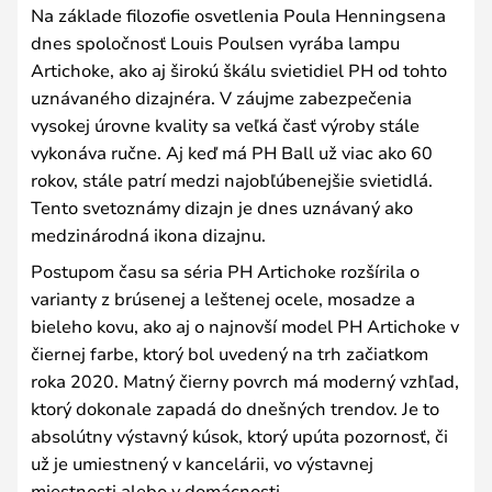
Na základe filozofie osvetlenia Poula Henningsena
dnes spoločnosť Louis Poulsen vyrába lampu
Artichoke, ako aj širokú škálu svietidiel PH od tohto
uznávaného dizajnéra. V záujme zabezpečenia
vysokej úrovne kvality sa veľká časť výroby stále
vykonáva ručne. Aj keď má PH Ball už viac ako 60
rokov, stále patrí medzi najobľúbenejšie svietidlá.
Tento svetoznámy dizajn je dnes uznávaný ako
medzinárodná ikona dizajnu.
Postupom času sa séria PH Artichoke rozšírila o
varianty z brúsenej a leštenej ocele, mosadze a
bieleho kovu, ako aj o najnovší model PH Artichoke v
čiernej farbe, ktorý bol uvedený na trh začiatkom
roka 2020. Matný čierny povrch má moderný vzhľad,
ktorý dokonale zapadá do dnešných trendov. Je to
absolútny výstavný kúsok, ktorý upúta pozornosť, či
už je umiestnený v kancelárii, vo výstavnej
miestnosti alebo v domácnosti.