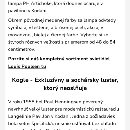
lampa PH Artichoke, ktorá dodnes očaruje v
pavilóne v Kodani.
Okrem pôvodnej medenej farby sa lampa odvtedy
vyrába aj v leštenej a brúsenej oceli, ako aj v
mosadznej, bielej a čiernej farbe. Vyberte si zo
štyroch rôznych veľkostí s priemerom od 48 do 84
centimetrov.
Pozrite si náš kompletný sortiment svietidiel
Louis Poulsen tu
Kogle - Exkluzívny a sochársky luster,
ktorý neoslňuje
V roku 1958 bol Poul Henningsen poverený
navrhnúť veľký luster pre modernistickú reštauráciu
Langelinie Pavillon v Kodani. Jedna z požiadaviek
bola veľmi špecifická: nesmie oslňovať bez ohľadu