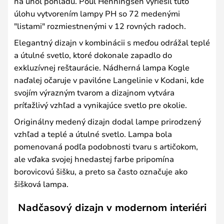
na uhol pohľadu. Poul Henningsen vyriešil túto
úlohu vytvorením lampy PH so 72 medenými
"listami" rozmiestnenými v 12 rovných radoch.
Elegantný dizajn v kombinácii s meďou odrážal teplé
a útulné svetlo, ktoré dokonale zapadlo do
exkluzívnej reštaurácie. Nádherná lampa Kogle
naďalej očaruje v pavilóne Langelinie v Kodani, kde
svojím výrazným tvarom a dizajnom vytvára
príťažlivý vzhľad a vynikajúce svetlo pre okolie.
Originálny medený dizajn dodal lampe prirodzený
vzhľad a teplé a útulné svetlo. Lampa bola
pomenovaná podľa podobnosti tvaru s artičokom,
ale vďaka svojej hnedastej farbe pripomína
borovicovú šišku, a preto sa často označuje ako
šišková lampa.
Nadčasový dizajn v modernom interiéri