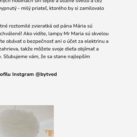
ých hodinách šíri teplé a útulné svetlo a cez
vypnutý - milý priateľ, ktorého by si zamilovalo
atné roztomilé zvieratká od pána Mária sú
hválené! Ako vidíte, lampy Mr Maria sú skvelou
te obávať o bezpečnosť ani o účet za elektrinu a
hrieva, takže môžete svoje dieťa objímať a
e. Sľubujeme vám, že sa stane najlepším
rofilu Instgram @bytved