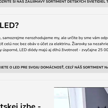
OZRITE SI NÁŠ ZAUJÍMAVÝ SORTIMENT DETSKÝCH SVIETIDIEL 
 LED?
ie, samozrejme nerozhodujeme my, ale určite by sme vám odpo
ť celú noc bez obáv o účet za elektrinu. Žiarovky sa nezahriev
ky úsporné, LED diódy majú aj dlhú životnosť - zvyčajne 25 0
JETE O LED PRE SVOJU DOMÁCNOSŤ, CELÝ NÁŠ SORTIMENT N
tskej izbe -