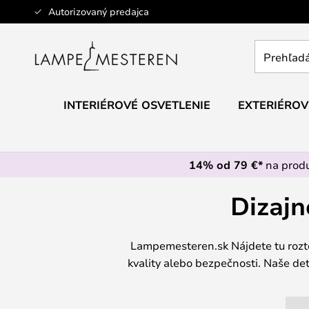
Skip
Autorizovaný predajca
to
Content
Prehľadáv
obchod
tu...
INTERIÉROVÉ OSVETLENIE
EXTERIÉROV
14% od 79 €*
na prod
Dizajn
Lampemesteren.sk Nájdete tu rozto
kvality alebo bezpečnosti. Naše deti