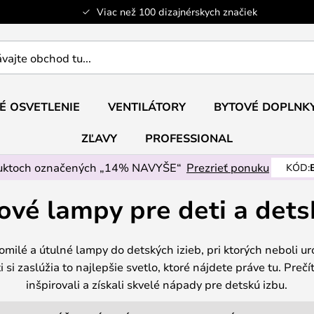
Viac než 100 dizajnérskych značiek
ajte
É OSVETLENIE
VENTILÁTORY
BYTOVÉ DOPLNK
ZĽAVY
PROFESSIONAL
uktoch označených „14% NAVYŠE“
Prezrieť ponuku
KÓD:
ové lampy pre deti a dets
milé a útulné lampy do detských izieb, pri ktorých neboli u
 si zaslúžia to najlepšie svetlo, ktoré nájdete práve tu. Prečí
inšpirovali a získali skvelé nápady pre detskú izbu.