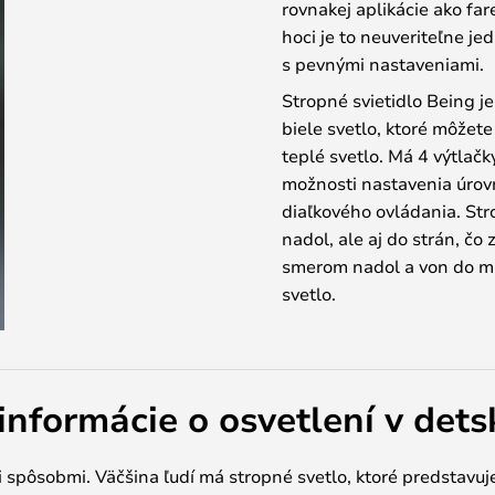
rovnakej aplikácie ako far
hoci je to neuveriteľne j
s pevnými nastaveniami.
Stropné svietidlo Being 
biele svetlo, ktoré môžete
teplé svetlo. Má 4 výtlačk
možnosti nastavenia úrov
diaľkového ovládania. Str
nadol, ale aj do strán, č
smerom nadol a von do mi
svetlo.
informácie o osvetlení v dets
i spôsobmi. Väčšina ľudí má stropné svetlo, ktoré predstavu