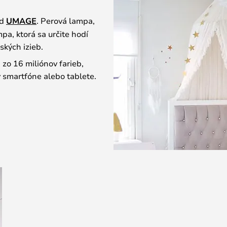
d
UMAGE
. Perová lampa,
pa, ktorá sa určite hodí
kých izieb.
 zo 16 miliónov farieb,
 smartfóne alebo tablete.