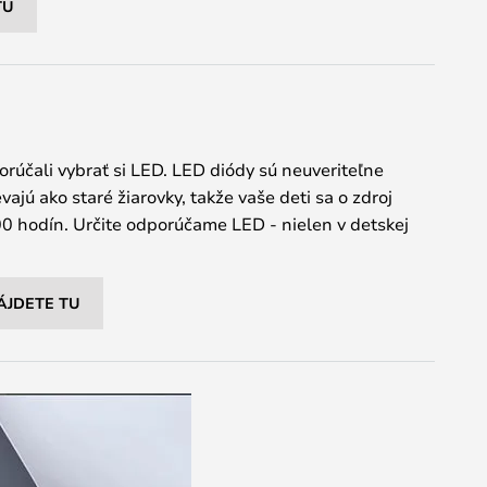
TU
rúčali vybrať si LED. LED diódy sú neuveriteľne
ajú ako staré žiarovky, takže vaše deti sa o zdroj
00 hodín. Určite odporúčame LED - nielen v detskej
ÁJDETE TU