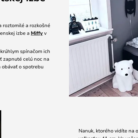
a roztomilé a rozkošné
enskej izbe a
Miffy
v
okrúhlym spínačom ich
ť zapnuté celú noc na
a obávať o spotrebu
Nanuk, ktorého vidíte na 