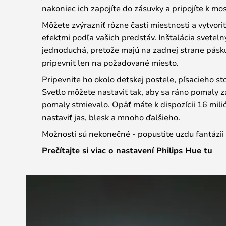
nakoniec ich zapojíte do zásuvky a pripojíte k mos
Môžete zvýrazniť rôzne časti miestnosti a vytvori
efektmi podľa vašich predstáv. Inštalácia sveteln
jednoduchá, pretože majú na zadnej strane pásku,
pripevniť len na požadované miesto.
Pripevnite ho okolo detskej postele, písacieho s
Svetlo môžete nastaviť tak, aby sa ráno pomaly z
pomaly stmievalo. Opäť máte k dispozícii 16 mili
nastaviť jas, blesk a mnoho ďalšieho.
Možnosti sú nekonečné - popustite uzdu fantázii 
Prečítajte si viac o nastavení Philips Hue tu