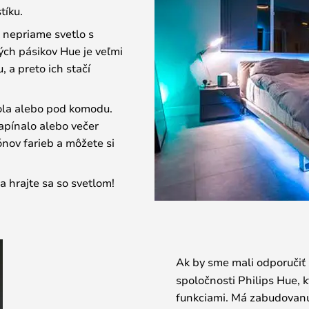
tíku.
ť nepriame svetlo s
ých pásikov Hue je veľmi
 a preto ich stačí
tola alebo pod komodu.
apínalo alebo večer
ónov farieb a môžete si
a hrajte sa so svetlom!
Ak by sme mali odporučiť 
spoločnosti Philips Hue, 
funkciami. Má zabudovanú