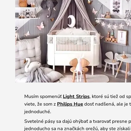
Musím spomenúť
Light Strips
, ktoré sú tiež od s
viete, že som z
Philips Hue
dosť nadšená, ale je t
jednoduché.
Svetelné pásy sa dajú ohýbať a tvarovať presne 
jednoducho sa na značkách orežú, aby ste získal