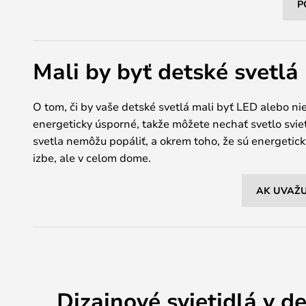
P
Mali by byť detské svetlá
O tom, či by vaše detské svetlá mali byť LED alebo n
energeticky úsporné, takže môžete nechať svetlo svieti
svetla nemôžu popáliť, a okrem toho, že sú energetic
izbe, ale v celom dome.
AK UVAŽU
Dizajnové svietidlá v de