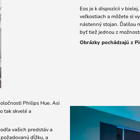
Eos je k dispozícii v biele
veľkostiach a môžete si v
nástenný stojan. Ďalšou n
byť tiež jednou z možností
Obrázky pochádzajú z Pi
poločnosti Philips Hue. Asi
o tak skvelé a
podľa vašich predstáv a
i požadovanú dĺžku, a