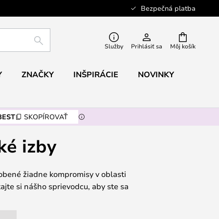
Bezpečná platba
HĽADAŤ
Služby
Prihlásiť sa
Môj košík
Y
ZNAČKY
INŠPIRÁCIE
NOVINKY
BEST
SKOPÍROVAŤ
ké izby
robené žiadne kompromisy v oblasti
tajte si nášho sprievodcu, aby ste sa