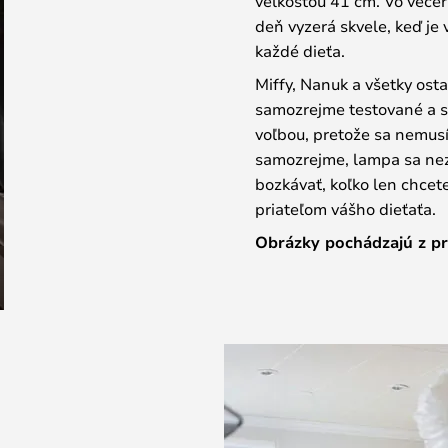
veľkosťou 41 cm. Vo večern
deň vyzerá skvele, keď je 
každé dieťa.
Miffy, Nanuk a všetky ost
samozrejme testované a sc
voľbou, pretože sa nemusí
samozrejme, lampa sa neza
bozkávať, koľko len chcet
priateľom vášho dieťaťa.
Obrázky pochádzajú z p