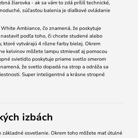
ebná žiarovka - ak sa vám to zdá príliš technické,
ednoduché, súčasťou balenia je diaľkové ovládanie
je White Ambiance, čo znamená, že poskytuje
 nastaviť podľa toho, či chcete studené alebo
y, ktoré vytvárajú 4 rôzne farby bielej. Okrem
ne kelvinov môžete lampu stmievať aj pomocou
opné svietidlo poskytuje priame svetlo smerom
o znamená, že svetlo dopadá na strop a odráža sa
estnosti. Super inteligentné a krásne stropné
kých izbách
je základné osvetlenie. Okrem toho môžete mať útulné