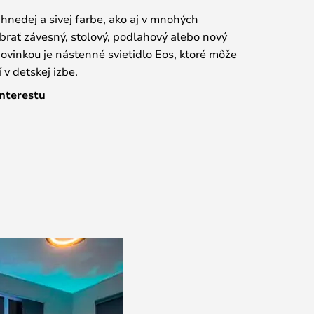
j, hnedej a sivej farbe, ako aj v mnohých
ybrať závesný, stolový, podlahový alebo nový
ovinkou je nástenné svietidlo Eos, ktoré môže
 v detskej izbe.
nterestu