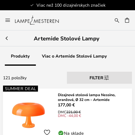
Viac než 100 dizajnérskych značiek
Skip
to
AŤ
Content
Artemide Stolové Lampy
Produkty
Viac o Artemide Stolové Lampy
121 položky
FILTER
SUMMER DEAL
Dizajnová stolová lampa Nessino,
oranžová, Ø 32 cm – Artemide
177,00 €
DMC
221,00 €
DMC -44,00 €
Na sklade