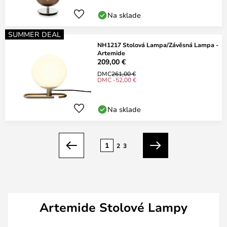
Na sklade
SUMMER DEAL
NH1217 Stolová Lampa/Závěsná Lampa -
Artemide
209,00 €
DMC
261,00 €
DMC -52,00 €
Na sklade
Strana
1
2
3
Predchádzajúci
Ďalší
Artemide Stolové Lampy