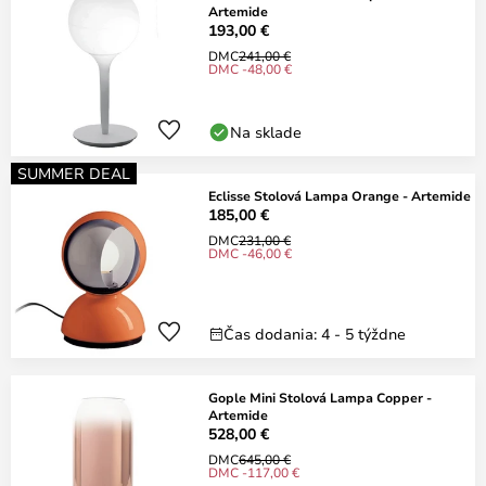
Artemide
193,00 €
DMC
241,00 €
DMC -48,00 €
Na sklade
SUMMER DEAL
Eclisse Stolová Lampa Orange - Artemide
185,00 €
DMC
231,00 €
DMC -46,00 €
Čas dodania: 4 - 5 týždne
Gople Mini Stolová Lampa Copper -
Artemide
528,00 €
DMC
645,00 €
DMC -117,00 €