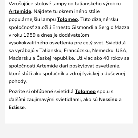
Vzrušujúce stolové lampy od talianskeho výrobcu
Artemide
. Nájdete tu okrem iného stále
populárnejšiu lampu
Tolomeo
. Túto dizajnérsku
spoločnosť založili Ernesto Gismondi a Sergio Mazza
v roku 1959 a dnes je dodávateľom
vysokokvalitného osvetlenia pre celý svet. Svietidlá
sa vyrábajú v Taliansku, Francúzsku, Nemecku, USA,
Maďarsku a Českej republike. Už viac ako 40 rokov sa
spoločnosti Artemide darí poskytovať osvetlenie,
ktoré slúži ako spoločník a zdroj fyzickej a duševnej
pohody.
Pozrite si obľúbené svietidlá
Tolomeo
spolu s
ďalšími zaujímavými svietidlami, ako sú
Nessino
a
Eclisse
.