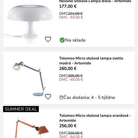
Nessino Stolová Lampa Biela - Artemide
177,00 €
DMC
221,00 €
DMC -44,00 €
Na sklade
Tolomeo Micro stolová lampa svetlo
modrá - Artemide
260,00 €
DMC
305,00 €
DMC -45,00 €
Čas dodania: 4 - 5 týždne
SUMMER DEAL
Tolomeo Micro stolová lampa oranžová -
Artemide
256,00 €
DMC
320,00 €
DMC -64,00 €