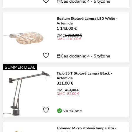
Čas dodania: 4 - 5 týždne
Boalum Stolová Lampa LED White -
Artemide
1 143,00 €
DMC
1 353,00 €
DMC -210,00 €
Čas dodania: 4 - 5 týždne
SUMMER DEAL
Tizio 35 T Stolová Lampa Black -
Artemide
331,00 €
DMC
413,00 €
DMC -82,00 €
Na sklade
Tolomeo Micro stolová lampa žltá -