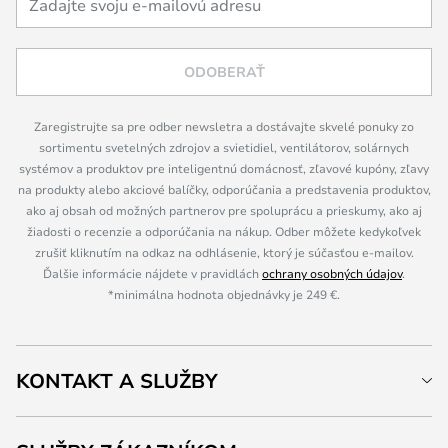
ODOBERAŤ
Zaregistrujte sa pre odber newsletra a dostávajte skvelé ponuky zo
sortimentu svetelných zdrojov a svietidiel, ventilátorov, solárnych
systémov a produktov pre inteligentnú domácnosť, zľavové kupóny, zľavy
na produkty alebo akciové balíčky, odporúčania a predstavenia produktov,
ako aj obsah od možných partnerov pre spoluprácu a prieskumy, ako aj
žiadosti o recenzie a odporúčania na nákup. Odber môžete kedykoľvek
zrušiť kliknutím na odkaz na odhlásenie, ktorý je súčasťou e-mailov.
Ďalšie informácie nájdete v pravidlách
ochrany osobných údajov
.
*minimálna hodnota objednávky je 249 €.
KONTAKT A SLUŽBY