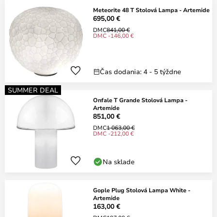
Meteorite 48 T Stolová Lampa - Artemide
695,00 €
DMC
841,00 €
DMC -146,00 €
Čas dodania: 4 - 5 týždne
SUMMER DEAL
Onfale T Grande Stolová Lampa -
Artemide
851,00 €
DMC
1 063,00 €
DMC -212,00 €
Na sklade
Gople Plug Stolová Lampa White -
Artemide
163,00 €