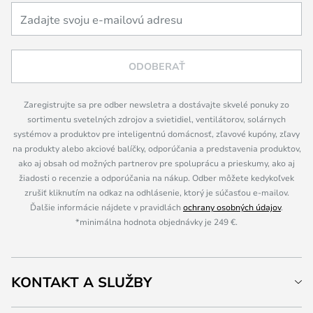
ODOBERAŤ
Zaregistrujte sa pre odber newsletra a dostávajte skvelé ponuky zo
sortimentu svetelných zdrojov a svietidiel, ventilátorov, solárnych
systémov a produktov pre inteligentnú domácnosť, zľavové kupóny, zľavy
na produkty alebo akciové balíčky, odporúčania a predstavenia produktov,
ako aj obsah od možných partnerov pre spoluprácu a prieskumy, ako aj
žiadosti o recenzie a odporúčania na nákup. Odber môžete kedykoľvek
zrušiť kliknutím na odkaz na odhlásenie, ktorý je súčasťou e-mailov.
Ďalšie informácie nájdete v pravidlách
ochrany osobných údajov
.
*minimálna hodnota objednávky je 249 €.
KONTAKT A SLUŽBY