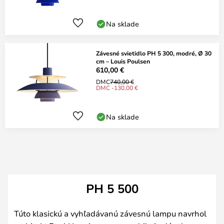
Na sklade
Závesné svietidlo PH 5 300, modré, Ø 30
cm – Louis Poulsen
610,00 €
DMC
740,00 €
DMC -130,00 €
Na sklade
PH 5 500
Túto klasickú a vyhľadávanú závesnú lampu navrhol