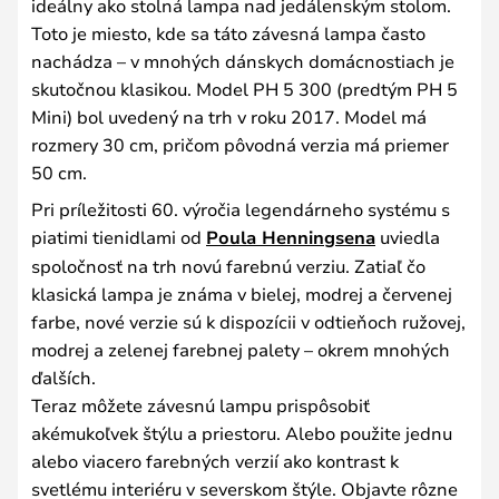
ideálny ako stolná lampa nad jedálenským stolom.
Toto je miesto, kde sa táto závesná lampa často
nachádza – v mnohých dánskych domácnostiach je
skutočnou klasikou. Model PH 5 300 (predtým PH 5
Mini) bol uvedený na trh v roku 2017. Model má
rozmery 30 cm, pričom pôvodná verzia má priemer
50 cm.
Pri príležitosti 60. výročia legendárneho systému s
piatimi tienidlami od
Poula Henningsena
uviedla
spoločnosť na trh novú farebnú verziu. Zatiaľ čo
klasická lampa je známa v bielej, modrej a červenej
farbe, nové verzie sú k dispozícii v odtieňoch ružovej,
modrej a zelenej farebnej palety – okrem mnohých
ďalších.
Teraz môžete závesnú lampu prispôsobiť
akémukoľvek štýlu a priestoru. Alebo použite jednu
alebo viacero farebných verzií ako kontrast k
svetlému interiéru v severskom štýle. Objavte rôzne