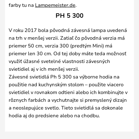
farby tu na
Lampemeister.de
.
PH 5 300
V roku 2017 bola pôvodná závesná lampa uvedená
na trh v menšej verzii. Zatiaľ čo pôvodná verzia má
priemer 50 cm, verzia 300 (predtým Mini) má
priemer len 30 cm. Od tej doby máte teda možnosť
využiť úžasné svetelné vlastnosti závesných
svietidiel aj v ich menšej verzii.
Závesné svietidlá Ph 5 300 sa výborne hodia na
použitie nad kuchynským stolom – použite viacero
svietidiel v rovnakom odtieni alebo ich kombinujte v
rôznych farbách a vychutnajte si premyslený dizajn
a neoslepujúce svetlo. Tieto svietidlá sa dokonale
hodia aj do predsiene alebo na chodbu.