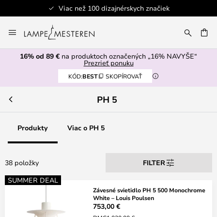
Viac než 100 dizajnérskych značiek
Skip
to
AŤ
Content
16% od 89 €
na produktoch označených „16% NAVYŠE“
Prezrieť ponuku
KÓD:
BEST
SKOPÍROVAŤ
PH 5
Produkty
Viac o PH 5
38 položky
FILTER
SUMMER DEAL
Závesné svietidlo PH 5 500 Monochrome
White – Louis Poulsen
753,00 €