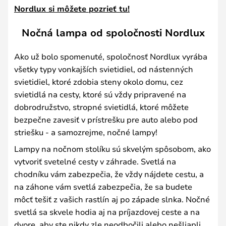
Nordlux si môžete pozrieť tu!
Nočná lampa od spoločnosti Nordlux
Ako už bolo spomenuté, spoločnosť Nordlux vyrába
všetky typy vonkajších svietidiel, od nástenných
svietidiel, ktoré zdobia steny okolo domu, cez
svietidlá na cesty, ktoré sú vždy pripravené na
dobrodružstvo, stropné svietidlá, ktoré môžete
bezpečne zavesiť v prístrešku pre auto alebo pod
striešku - a samozrejme, nočné lampy!
Lampy na nočnom stolíku sú skvelým spôsobom, ako
vytvoriť svetelné cesty v záhrade. Svetlá na
chodníku vám zabezpečia, že vždy nájdete cestu, a
na záhone vám svetlá zabezpečia, že sa budete
môcť tešiť z vašich rastlín aj po západe slnka. Nočné
svetlá sa skvele hodia aj na príjazdovej ceste a na
dvore, aby ste nikdy zle neodbočili alebo nešliapli