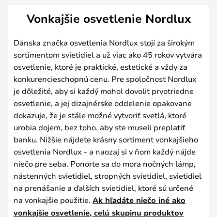
Vonkajšie osvetlenie Nordlux
Dánska značka osvetlenia Nordlux stojí za širokým
sortimentom svietidiel a už viac ako 45 rokov vytvára
osvetlenie, ktoré je praktické, estetické a vždy za
konkurencieschopnú cenu. Pre spoločnosť Nordlux
je dôležité, aby si každý mohol dovoliť prvotriedne
osvetlenie, a jej dizajnérske oddelenie opakovane
dokazuje, že je stále možné vytvoriť svetlá, ktoré
urobia dojem, bez toho, aby ste museli preplatiť
banku. Nižšie nájdete krásny sortiment vonkajšieho
osvetlenia Nordlux - a naozaj si v ňom každý nájde
niečo pre seba. Ponorte sa do mora nočných lámp,
nástenných svietidiel, stropných svietidiel, svietidiel
na prenášanie a ďalších svietidiel, ktoré sú určené
na vonkajšie použitie.
Ak hľadáte niečo iné ako
vonkajšie osvetlenie, celú skupinu produktov