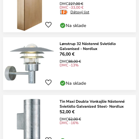
DMC
227,00 €
DMC -33,00 €
Dátový list
Na sklade
Lønstrup 32 Nástenné Svietidlo
Galvanised - Nordlux
76,00 €
DMC
88,00 €
DMC -13%
Na sklade
Tin Maxi Double Vonkajšie Nástenné
Svietidlo Galvanized Steel- Nordlux
52,00 €
DMC
62,00 €
DMC -16%