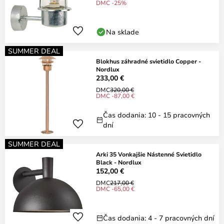
DMC -25%
Na sklade
SUMMER DEAL
Blokhus záhradné svietidlo Copper -
Nordlux
233,00 €
DMC
320,00 €
DMC -87,00 €
Čas dodania: 10 - 15 pracovných
dní
SUMMER DEAL
Arki 35 Vonkajšie Nástenné Svietidlo
Black - Nordlux
152,00 €
DMC
217,00 €
DMC -65,00 €
Čas dodania: 4 - 7 pracovných dní