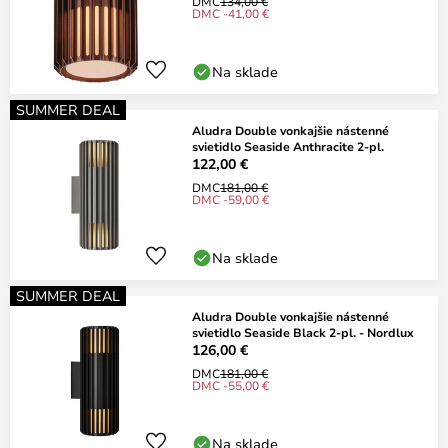
DMC
134,00 €
DMC -41,00 €
Na sklade
SUMMER DEAL
Aludra Double vonkajšie nástenné
svietidlo Seaside Anthracite 2-pl.
122,00 €
DMC
181,00 €
DMC -59,00 €
Na sklade
SUMMER DEAL
Aludra Double vonkajšie nástenné
svietidlo Seaside Black 2-pl. - Nordlux
126,00 €
DMC
181,00 €
DMC -55,00 €
Na sklade