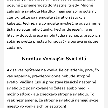
posunú z priemernosti do vlastnej triedy. Mnohé
záhradné svietidlá Nordlux majú senzor aj solárny
článok, takže sa nemusíte starať o zásuvky a
kabeláž. Jediné, na čo musíte myslieť, je odstránenie
lístia zo solárneho článku, keď príde jeseň. To je
hlavný dôvod, prečo mnohí ľudia nechápu, prečo ich
solárne svetlá prestali fungovať - a oprava je úplne
zadarmo!
Nordlux Vonkajšie Svietidlá
Ak sa vás opýtame na vonkajšie osvetlenie, prvé, čo
vás napadne, pravdepodobne nebude stropné
svetlo. Väčšina ľudí si predstaví klasické nástenné
svietidlo z pozinkovaného železa alebo medi -
možno stĺpik - ale zriedkavo stropné svietidlo. To
však neznamená, že stropné svietidlá nemajú svoje
miesto vo vonkajších priestoroch!