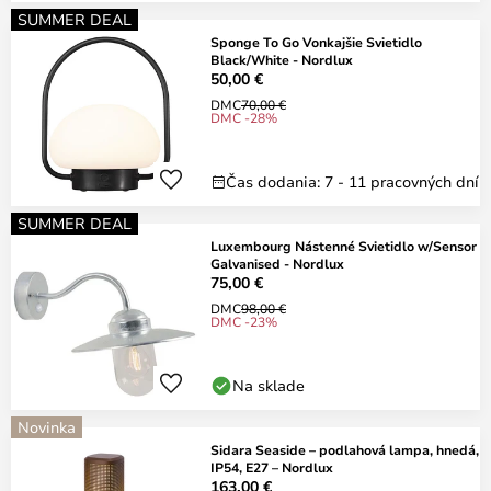
SUMMER DEAL
Sponge To Go Vonkajšie Svietidlo
Black/White - Nordlux
50,00 €
DMC
70,00 €
DMC -28%
Čas dodania: 7 - 11 pracovných dní
SUMMER DEAL
Luxembourg Nástenné Svietidlo w/Sensor
Galvanised - Nordlux
75,00 €
DMC
98,00 €
DMC -23%
Na sklade
Novinka
Sidara Seaside – podlahová lampa, hnedá,
IP54, E27 – Nordlux
163,00 €