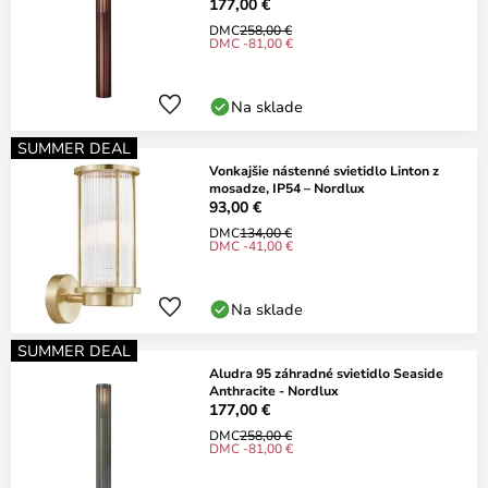
177,00 €
DMC
258,00 €
DMC -81,00 €
Na sklade
SUMMER DEAL
Vonkajšie nástenné svietidlo Linton z
mosadze, IP54 – Nordlux
93,00 €
DMC
134,00 €
DMC -41,00 €
Na sklade
SUMMER DEAL
Aludra 95 záhradné svietidlo Seaside
Anthracite - Nordlux
177,00 €
DMC
258,00 €
DMC -81,00 €