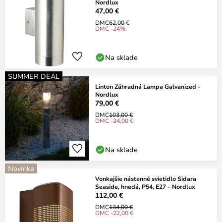
Nordlux
47,00 €
DMC
62,00 €
DMC -24%
Na sklade
SUMMER DEAL
Linton Záhradná Lampa Galvanized -
Nordlux
79,00 €
DMC
103,00 €
DMC -24,00 €
Na sklade
Novinka
Vonkajšie nástenné svietidlo Sidara
Seaside, hnedá, P54, E27 – Nordlux
112,00 €
DMC
134,00 €
DMC -22,00 €