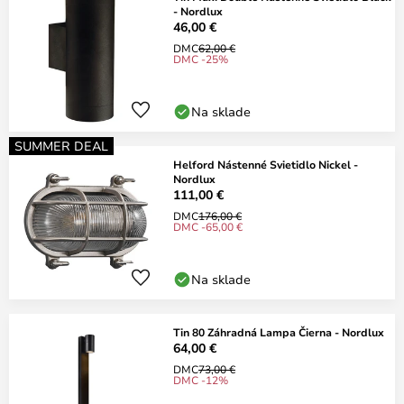
- Nordlux
46,00 €
DMC
62,00 €
DMC -25%
Na sklade
SUMMER DEAL
Helford Nástenné Svietidlo Nickel -
Nordlux
111,00 €
DMC
176,00 €
DMC -65,00 €
Na sklade
Tin 80 Záhradná Lampa Čierna - Nordlux
64,00 €
DMC
73,00 €
DMC -12%