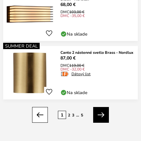
68,00 €
DMC
103,00 €
DMC -35,00 €
Na sklade
SUMMER DEAL
Canto 2 nástenné svetlo Brass - Nordlux
87,00 €
DMC
119,00 €
DMC -32,00 €
Dátový list
Na sklade
Strana
1
2
3
...
5
Predchádzajúci
Ďalší