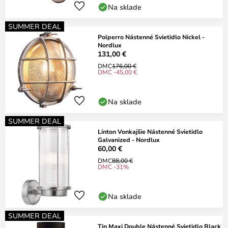
Na sklade
SUMMER DEAL
Polperro Nástenné Svietidlo Nickel -
Nordlux
131,00 €
DMC
176,00 €
DMC -45,00 €
Na sklade
SUMMER DEAL
Linton Vonkajšie Nástenné Svietidlo
Galvanized - Nordlux
60,00 €
DMC
88,00 €
DMC -31%
Na sklade
SUMMER DEAL
Tin Maxi Double Nástenné Svietidlo Black