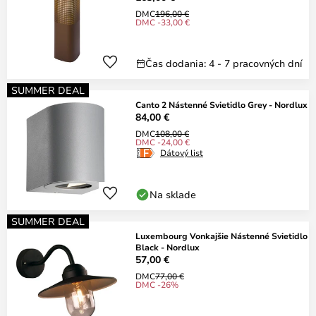
DMC
196,00 €
DMC -33,00 €
Čas dodania: 4 - 7 pracovných dní
SUMMER DEAL
Canto 2 Nástenné Svietidlo Grey - Nordlux
84,00 €
DMC
108,00 €
DMC -24,00 €
Dátový list
Na sklade
SUMMER DEAL
Luxembourg Vonkajšie Nástenné Svietidlo
Black - Nordlux
57,00 €
DMC
77,00 €
DMC -26%