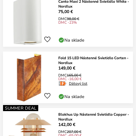
Canto Maxi 2 Nástenné Svietidlo White -
Nordlux
75,00 €
DMC
98,00 €
DMC -23%
Na sklade
Fold 15 LED Nástenné Svietidlo Corten -
Nordlux
149,00 €
DMC
165,00 €
DMC -16,00 €
Dátový list
Na sklade
SUMMER DEAL
Blokhus Up Nástenné Svietidlo Copper -
Nordlux
142,00 €
DMC
207,00 €
DMC -65,00 €