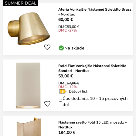
SUMMER DEAL
Aleria Vonkajšie Nástenné Svietidlo Brass
- Nordlux
60,00 €
DMC
83,00 €
DMC -27%
Na sklade
Rold Flat Vonkajšie Nástenné Svietidlo
Sanded - Nordlux
59,00 €
DMC
67,00 €
DMC -12%
Dátový list
Čas dodania: 10 - 15 pracovných
dní
Nástenné svetlo Fold 15 LED, mosadz –
Nordlux
194,00 €