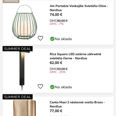
Novinka
Jim Portable Vonkajšie Svietidlo Olive -
Nordlux
74,00 €
DMC
80,00 €
DMC -7%
Na sklade
SUMMER DEAL
Rica Square LED solárne záhradné
svietidlo čierne - Nordlux
62,00 €
DMC
83,00 €
DMC -25%
Na sklade
SUMMER DEAL
Canto Maxi 2 nástenné svetlo Brass -
Nordlux
77,00 €