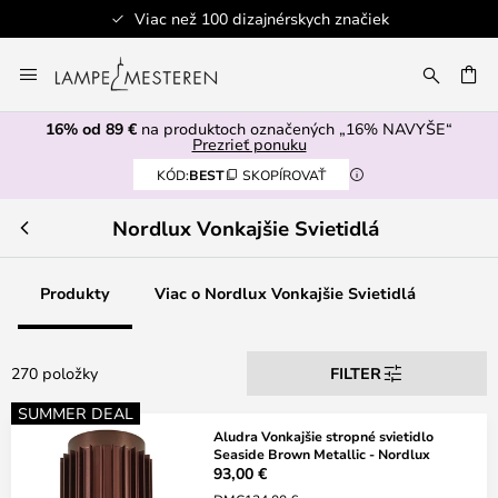
Bezpečná platba
Skip
to
AŤ
Content
16% od 89 €
na produktoch označených „16% NAVYŠE“
Prezrieť ponuku
KÓD:
BEST
SKOPÍROVAŤ
Nordlux Vonkajšie Svietidlá
Produkty
Viac o Nordlux Vonkajšie Svietidlá
270 položky
FILTER
SUMMER DEAL
Aludra Vonkajšie stropné svietidlo
Seaside Brown Metallic - Nordlux
93,00 €