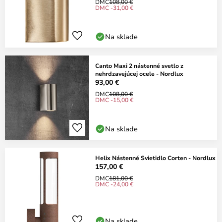
DMC
108,00 €
DMC -31,00 €
Na sklade
Canto Maxi 2 nástenné svetlo z
nehrdzavejúcej ocele - Nordlux
93,00 €
DMC
108,00 €
DMC -15,00 €
Na sklade
Helix Nástenné Svietidlo Corten - Nordlux
157,00 €
DMC
181,00 €
DMC -24,00 €
Na sklade