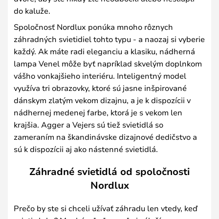
do kaluže.
Spoločnosť Nordlux ponúka mnoho rôznych
záhradných svietidiel tohto typu - a naozaj si vyberie
každý. Ak máte radi eleganciu a klasiku, nádherná
lampa Venel môže byť napríklad skvelým doplnkom
vášho vonkajšieho interiéru. Inteligentný model
využíva tri obrazovky, ktoré sú jasne inšpirované
dánskym zlatým vekom dizajnu, a je k dispozícii v
nádhernej medenej farbe, ktorá je s vekom len
krajšia. Agger a Vejers sú tiež svietidlá so
zameraním na škandinávske dizajnové dedičstvo a
sú k dispozícii aj ako nástenné svietidlá.
Záhradné svietidlá od spoločnosti
Nordlux
Prečo by ste si chceli užívať záhradu len vtedy, keď