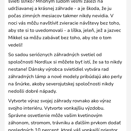
svieti slnko? Mnohým ľuďom veľmi záleží na
udržiavanej a krásnej záhrade - a je škoda, že ju
počas zimných mesiacov takmer nikdy nevidia. V
noci vás môžu navštíviť zvieracie návštevy bez toho,
aby ste si to uvedomovali - a líška, jeleň, jež a jazvec
Mikkel sa môžu zabávať bez toho, aby ste o tom
vedeli!
So sadou serióznych záhradných svetiel od
spoločnosti Nordlux si môžete byť istí, že sa to nikdy
nestane! Dánsky výrobca svietidiel vytvára rad
záhradných lámp a nové modely pribúdajú ako perly
na šnúrke, akoby severojutskej spoločnosti nikdy
nedošli dobré nápady.
Vytvorte výraz svojej záhrady rovnako ako výraz
svojho interiéru. Vytvorte vonkajšiu výzdobu.
Správne osvetlenie môže vašim kvetinovým
záhonom, stromom, trávniku a ďalším prvkom dodať
posledných 10 percent, ktoré váš vonkajší priestor