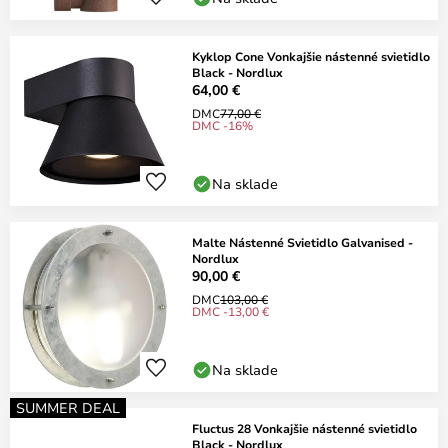
Kyklop Cone Vonkajšie nástenné svietidlo
Black - Nordlux
64,00 €
DMC
77,00 €
DMC -16%
Na sklade
Malte Nástenné Svietidlo Galvanised -
Nordlux
90,00 €
DMC
103,00 €
DMC -13,00 €
Na sklade
SUMMER DEAL
Fluctus 28 Vonkajšie nástenné svietidlo
Black - Nordlux