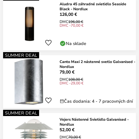
Aludra 45 záhradné svietidlo Seaside
Black - Nordlux
126,00 €
DMC
196,00 €
DMC -70,00 €
Na sklade
SUMMER DEAL
Canto Maxi 2 nástenné svetlo Galvanised -
Nordlux
79,00 €
DMC
108,00 €
DMC -29,00 €
Čas dodania: 4 - 7 pracovných dní
SUMMER DEAL
Vejers Nástenné Svietidlo Galvanised -
Nordlux
52,00 €
DMC
70,00 €