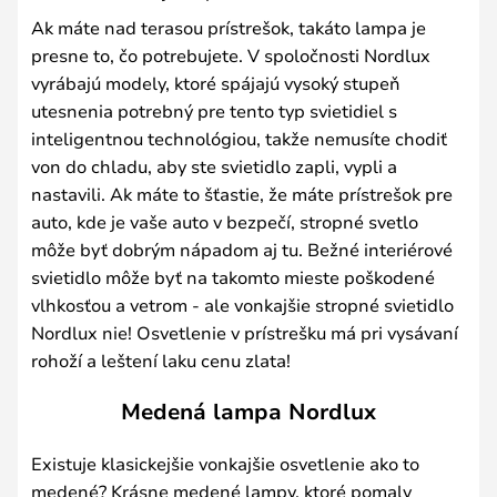
Ak máte nad terasou prístrešok, takáto lampa je
presne to, čo potrebujete. V spoločnosti Nordlux
vyrábajú modely, ktoré spájajú vysoký stupeň
utesnenia potrebný pre tento typ svietidiel s
inteligentnou technológiou, takže nemusíte chodiť
von do chladu, aby ste svietidlo zapli, vypli a
nastavili. Ak máte to šťastie, že máte prístrešok pre
auto, kde je vaše auto v bezpečí, stropné svetlo
môže byť dobrým nápadom aj tu. Bežné interiérové
svietidlo môže byť na takomto mieste poškodené
vlhkosťou a vetrom - ale vonkajšie stropné svietidlo
Nordlux nie! Osvetlenie v prístrešku má pri vysávaní
rohoží a leštení laku cenu zlata!
Medená lampa Nordlux
Existuje klasickejšie vonkajšie osvetlenie ako to
medené? Krásne medené lampy, ktoré pomaly