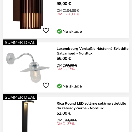
98,00 €
DMC
134,00 €
DMC -36,00 €
Na sklade
SUMMER DEAL
Luxembourg Vonkajšie Nástenné Svietidlo
Galvanised - Nordlux
56,00 €
DMC
77,00 €
DMC -27%
Na sklade
SUMMER DEAL
Rica Round LED solárne solárne svietidlo
do záhrady čierne - Nordlux
52,00 €
DMC
83,00 €
DMC -37%