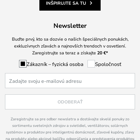
INŠPIRUJTE SA TU
Newsletter
Buďte prvý, kto sa dozvie o našich špeciálnych ponukách,
exkluzívnych zľavách a najnovších trendoch v osvetlení.
Zaregistrujte sa teraz a získajte
20 €
*
Zákazník – fyzická osoba
Spoločnosť
ODOBERAŤ
Zaregistrujte sa pre odber newsletra a dostávajte skvelé ponuky zo
sortimentu svetelných zdrojov a svietidiel, ventilátorov, solárnych
systémov a produktov pre inteligentnú domácnosť, zľavové kupóny, zľavy
na produkty alebo akciové balíčky, odporúčania a predstavenia produktov,