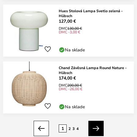
Hues Stolová Lampa Svetlo zelená -
Hübsch
127,00 €
DMC
130,00 €
DMC -3,00 €
Na sklade
Chand Závěsná Lampa Round Nature -
Hübsch
174,00 €
DMC
200,00 €
DMC -26,00 €
Na sklade
Strana
1
2
3
4
Predchádzajúci
Ďalší