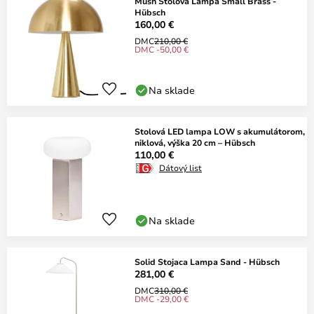
Mush Stolová Lampa Small Brass -
Hübsch
160,00 €
DMC
210,00 €
DMC -50,00 €
Na sklade
Stolová LED lampa LOW s akumulátorom,
niklová, výška 20 cm – Hübsch
110,00 €
Dátový list
Na sklade
Solid Stojaca Lampa Sand - Hübsch
281,00 €
DMC
310,00 €
DMC -29,00 €