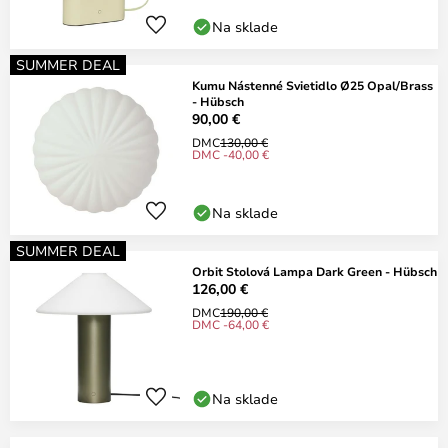
Na sklade
SUMMER DEAL
Kumu Nástenné Svietidlo Ø25 Opal/Brass
- Hübsch
90,00 €
DMC
130,00 €
DMC -40,00 €
Na sklade
SUMMER DEAL
Orbit Stolová Lampa Dark Green - Hübsch
126,00 €
DMC
190,00 €
DMC -64,00 €
Na sklade