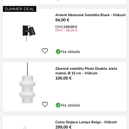
SUMMER DEAL
Ardent Nástenné Svietidlo Black - Hübsch
94,00 €
DMC
130,00 €
DMC -36,00 €
Na sklade
Závesné svietidlo Pilule Double, biela
matná, Ø 15 cm – Hübsch
100,00 €
Na sklade
Como Stojaca Lampa Beige - Hübsch
299,00 €