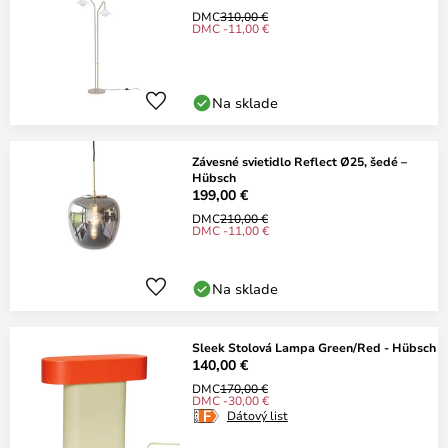
DMC
310,00 €
DMC -11,00 €
Na sklade
Závesné svietidlo Reflect Ø25, šedé –
Hübsch
199,00 €
DMC
210,00 €
DMC -11,00 €
Na sklade
Sleek Stolová Lampa Green/Red - Hübsch
140,00 €
DMC
170,00 €
DMC -30,00 €
Dátový list