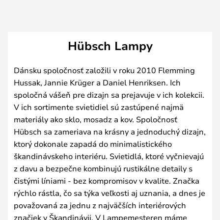
Hübsch Lampy
Dánsku spoločnosť založili v roku 2010 Flemming
Hussak, Jannie Krüger a Daniel Henriksen. Ich
spoločná vášeň pre dizajn sa prejavuje v ich kolekcii.
V ich sortimente svietidiel sú zastúpené najmä
materiály ako sklo, mosadz a kov. Spoločnosť
Hübsch sa zameriava na krásny a jednoduchý dizajn,
ktorý dokonale zapadá do minimalistického
škandinávskeho interiéru. Svietidlá, ktoré vyčnievajú
z davu a bezpečne kombinujú rustikálne detaily s
čistými líniami - bez kompromisov v kvalite. Značka
rýchlo rástla, čo sa týka veľkosti aj uznania, a dnes je
považovaná za jednu z najväčších interiérových
značiek v Škandinávii. V Lampemesteren máme