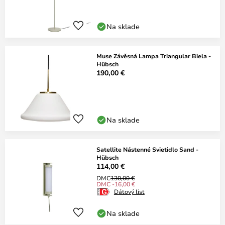
Na sklade
Muse Závěsná Lampa Triangular Biela -
Hübsch
190,00 €
Na sklade
Satellite Nástenné Svietidlo Sand -
Hübsch
114,00 €
DMC
130,00 €
DMC -16,00 €
Dátový list
Na sklade