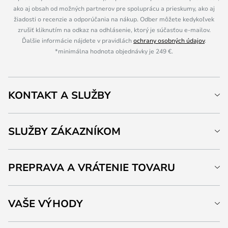
ako aj obsah od možných partnerov pre spoluprácu a prieskumy, ako aj
žiadosti o recenzie a odporúčania na nákup. Odber môžete kedykoľvek
zrušiť kliknutím na odkaz na odhlásenie, ktorý je súčasťou e-mailov.
Ďalšie informácie nájdete v pravidlách
ochrany osobných údajov
.
*minimálna hodnota objednávky je 249 €.
KONTAKT A SLUŽBY
SLUŽBY ZÁKAZNÍKOM
PREPRAVA A VRÁTENIE TOVARU
VAŠE VÝHODY