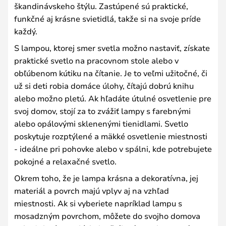
škandinávskeho štýlu. Zastúpené sú praktické,
funkčné aj krásne svietidlá, takže si na svoje príde
každý.
S lampou, ktorej smer svetla možno nastaviť, získate
praktické svetlo na pracovnom stole alebo v
obľúbenom kútiku na čítanie. Je to veľmi užitočné, či
už si deti robia domáce úlohy, čítajú dobrú knihu
alebo možno pletú. Ak hľadáte útulné osvetlenie pre
svoj domov, stojí za to zvážiť lampy s farebnými
alebo opálovými sklenenými tienidlami. Svetlo
poskytuje rozptýlené a mäkké osvetlenie miestnosti
- ideálne pri pohovke alebo v spálni, kde potrebujete
pokojné a relaxačné svetlo.
Okrem toho, že je lampa krásna a dekoratívna, jej
materiál a povrch majú vplyv aj na vzhľad
miestnosti. Ak si vyberiete napríklad lampu s
mosadzným povrchom, môžete do svojho domova