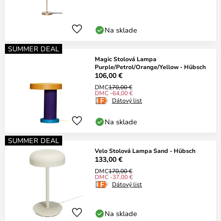
Na sklade
SUMMER DEAL
Magic Stolová Lampa
Purple/Petrol/Orange/Yellow - Hübsch
106,00 €
DMC
170,00 €
DMC -64,00 €
Dátový list
Na sklade
SUMMER DEAL
Velo Stolová Lampa Sand - Hübsch
133,00 €
DMC
170,00 €
DMC -37,00 €
Dátový list
Na sklade