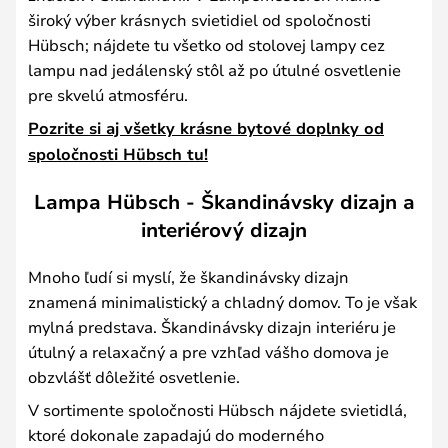
široký výber krásnych svietidiel od spoločnosti
Hübsch; nájdete tu všetko od stolovej lampy cez
lampu nad jedálenský stôl až po útulné osvetlenie
pre skvelú atmosféru.
Pozrite si aj všetky krásne bytové doplnky od
spoločnosti Hübsch tu!
Lampa Hübsch - Škandinávsky dizajn a
interiérový dizajn
Mnoho ľudí si myslí, že škandinávsky dizajn
znamená minimalistický a chladný domov. To je však
mylná predstava. Škandinávsky dizajn interiéru je
útulný a relaxačný a pre vzhľad vášho domova je
obzvlášť dôležité osvetlenie.
V sortimente spoločnosti Hübsch nájdete svietidlá,
ktoré dokonale zapadajú do moderného