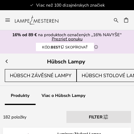
100 dizajnérskych značiek
Bezpe
Skip
to
AŤ
Content
16% od 89 €
na produktoch označených „16% NAVYŠE“
Prezrieť ponuku
KÓD:
BEST
SKOPÍROVAŤ
Hübsch Lampy
HÜBSCH ZÁVĚSNÉ LAMPY
HÜBSCH STOLOVÉ L
Produkty
Viac o Hübsch Lampy
182 položky
FILTER
Luminary Závěsná Lampa