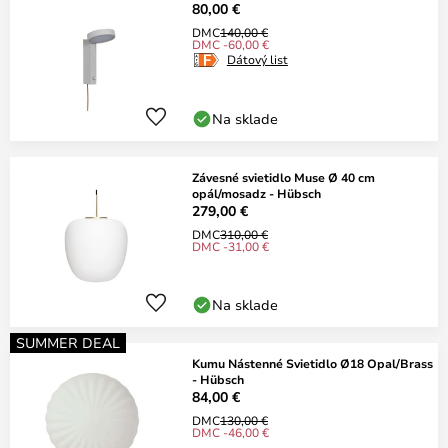
80,00 €
DMC
140,00 €
DMC -60,00 €
Dátový list
Na sklade
Závesné svietidlo Muse Ø 40 cm
opál/mosadz - Hübsch
279,00 €
DMC
310,00 €
DMC -31,00 €
Na sklade
SUMMER DEAL
Kumu Nástenné Svietidlo Ø18 Opal/Brass
- Hübsch
84,00 €
DMC
130,00 €
DMC -46,00 €