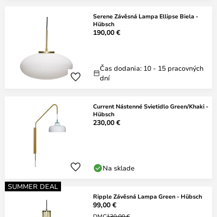
Serene Závěsná Lampa Ellipse Biela -
Hübsch
190,00 €
Čas dodania: 10 - 15 pracovných
dní
Current Nástenné Svietidlo Green/Khaki -
Hübsch
230,00 €
Na sklade
SUMMER DEAL
Ripple Závěsná Lampa Green - Hübsch
99,00 €
DMC
130,00 €