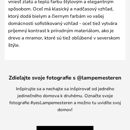
vniesť zlatú a teplú farbu štýlovým a elegantným
spôsobom. Oceľ má klasický a nadčasový vzhľad,
ktorý dodá bielym a čiernym farbám vo vašej
domácnosti sofistikovaný vzhľad - oceľ tiež vytvára
príjemný kontrast k prírodným materiálom, ako je
drevo a mramor, ktoré sú tiež obľúbené v severskom
štýle.
Zdieľajte svoje fotografie s @lampemesteren
Inšpirujte sa a nechajte sa inšpirovať od jedného
jedinečného domova k druhému. Označte svoje
fotografie #yesLampemesteren a možno tu uvidíte svoj
domov!