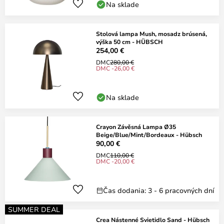
Na sklade
Stolová lampa Mush, mosadz brúsená,
výška 50 cm - HÜBSCH
254,00 €
DMC
280,00 €
DMC -26,00 €
Na sklade
Crayon Závěsná Lampa Ø35
Beige/Blue/Mint/Bordeaux - Hübsch
90,00 €
DMC
110,00 €
DMC -20,00 €
Čas dodania: 3 - 6 pracovných dní
SUMMER DEAL
Crea Nástenné Svietidlo Sand - Hübsch