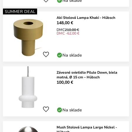
Na sklade
SUMMER DEAL
Aki Stolová Lampa Khaki - Hübsch
148,00 €
DMC
210,00 €
DMC -62,00 €
Na sklade
Závesné svietidlo Pilule Down, biela
matná, Ø 15 cm – Hübsch
100,00 €
Na sklade
Mush Stolová Lampa Large Nickel -
Hübsch