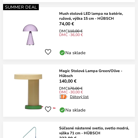
SUMMER DEAL
Mush stolová LED lampa na batérie,
ružová, výška 15 cm - HÜBSCH
74,00 €
DMC
110,00 €
DMC -36,00 €
Na sklade
Magic Stolová Lampa Green/Olive -
Hübsch
140,00 €
DMC
170,00 €
DMC -30,00 €
Dátový list
Na sklade
Súčasné nástenné svetlo, svetlo modrá,
výška 71 cm - HÜBSCH