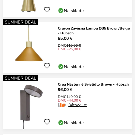
Na sklade
SUMMER DEAL
Crayon Závěsná Lampa Ø35 Brown/Beige
- Hübsch
85,00 €
DMC
110,00 €
DMC -25,00 €
Na sklade
SUMMER DEAL
Crea Nástenné Svietidlo Brown - Hübsch
96,00 €
DMC
140,00 €
DMC -44,00 €
Dátový list
Na sklade