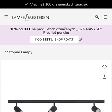
Viac než 100 dizajnérskych značiek
Skip
to
AŤ
Content
16% od 89 €
na produktoch označených „16% NAVYŠE“
Prezrieť ponuku
KÓD:
BEST
SKOPÍROVAŤ
Stropné Lampy
Preskočiť
na
koniec
galérie
obrázkov