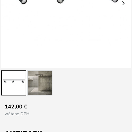
Preskočiť
142,00 €
na
vrátane DPH
začiatok
galérie
obrázkov