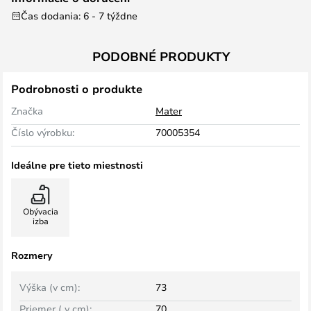
Čas dodania: 6 - 7 týždne
PODOBNÉ PRODUKTY
Podrobnosti o produkte
Značka
Mater
Číslo výrobku:
70005354
Ideálne pre tieto miestnosti
Obývacia
izba
Rozmery
Výška (v cm):
73
Priemer ( v cm):
70