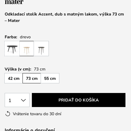
Odkladací stolík Accent, dub s matným lakom, výška 73 cm
– Mater
Farba:
drevo
Výška (v cm):
73 cm
42 cm
73 cm
55 cm
1
PRIDAŤ DO KOŠÍKA
Vrátenie tovaru do 30 dní
Informácie o doručení