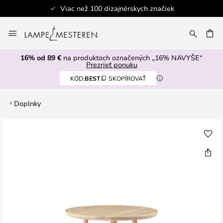
Viac než 100 dizajnérskych značiek
Skip
to
AŤ
Content
16% od 89 €
na produktoch označených „16% NAVYŠE“
Prezrieť ponuku
KÓD:
BEST
SKOPÍROVAŤ
Doplnky
Preskočiť
na
koniec
galérie
obrázkov