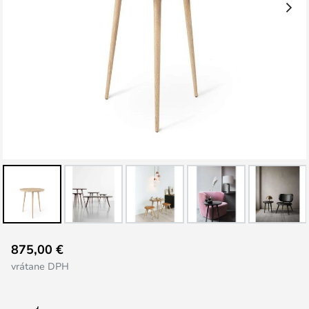
Preskočiť
875,00 €
na
vrátane DPH
začiatok
galérie
obrázkov