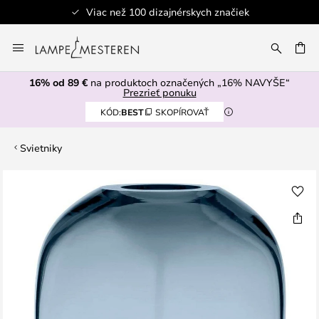
Viac než 100 dizajnérskych značiek
Skip
to
AŤ
Content
16% od 89 €
na produktoch označených „16% NAVYŠE“
Prezrieť ponuku
KÓD:
BEST
SKOPÍROVAŤ
Svietniky
Preskočiť
na
koniec
galérie
obrázkov