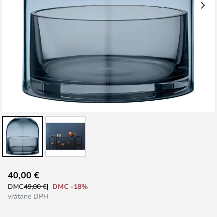
Preskočiť
40,00 €
na
DMC -18%
DMC
49,00 €
začiatok
vrátane DPH
galérie
obrázkov