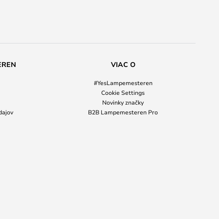
EREN
VIAC O
#YesLampemesteren
Cookie Settings
Novinky značky
dajov
B2B Lampemesteren Pro