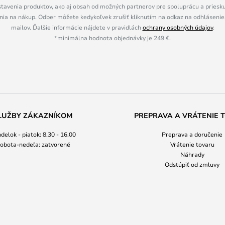
tavenia produktov, ako aj obsah od možných partnerov pre spoluprácu a prieskum
ia na nákup. Odber môžete kedykoľvek zrušiť kliknutím na odkaz na odhlásenie,
mailov. Ďalšie informácie nájdete v pravidlách
ochrany osobných údajov
.
*minimálna hodnota objednávky je 249 €.
LUŽBY ZÁKAZNÍKOM
PREPRAVA A VRÁTENIE 
delok - piatok: 8.30 - 16.00
Preprava a doručenie
obota-nedeľa: zatvorené
Vrátenie tovaru
Náhrady
Odstúpiť od zmluvy