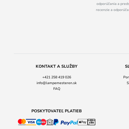
odporúčania a preds
recenzie a odporúčan
KONTAKT A SLUŽBY
S
+421 258 419 026
Pon
info@lampemesteren.sk
S
FAQ
POSKYTOVATEĽ PLATIEB