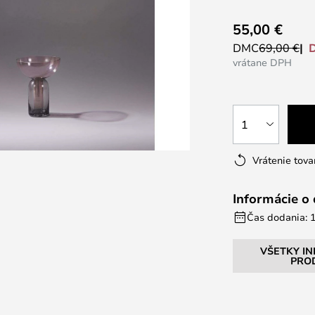
55,00 €
DMC
69,00 €
vrátane DPH
1
Vrátenie tova
Informácie o
Čas dodania: 1
VŠETKY I
PRO