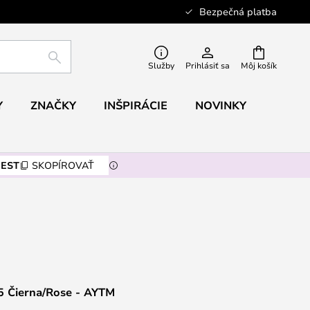
Bezpečná platba
HĽADAŤ
Služby
Prihlásiť sa
Môj košík
Y
ZNAČKY
INŠPIRÁCIE
NOVINKY
EST
SKOPÍROVAŤ
5 Čierna/Rose - AYTM