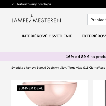
Skip
Autorizovaný predajca
to
Content
Prehľadáv
obchod
tu...
INTERIÉROVÉ OSVETLENIE
EXTERIÉROV
16% od 89 €
na prod
Svietidla a lampy
Bytové Doplnky
Vázy
Torus Váza Ø15 Čierna/Rose
Preskočiť
na
SUMMER DEAL
koniec
galérie