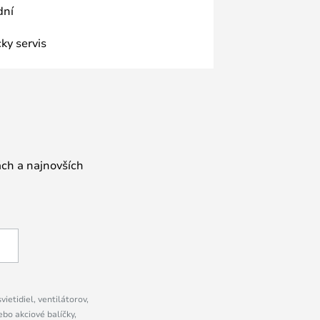
dní
ky servis
ách a najnovších
ietidiel, ventilátorov,
bo akciové balíčky,