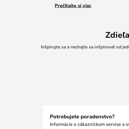
vázu, ktorá pozdvihne váš dekor a 
Prečítajte si viac
Torus sa dodáva v rôznych krásnyc
čomu si môžete vybrať dokonalú váz
Zdieľ
Inšpirujte sa a nechajte sa inšpirovať od 
Potrebujete poradenstvo?
Informácie o zákazníckom servise a 