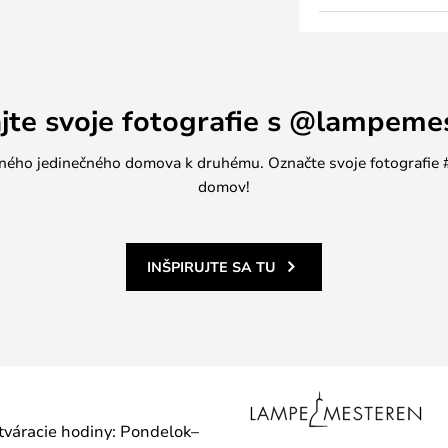
vzbudí pozornosť a obdiv. Váza
h farbách a veľkostiach, vďaka
u podľa svojich potrieb a vkusu.
ajte svoje fotografie s @lampeme
jedného jedinečného domova k druhému. Označte svoje fotografi
domov!
INŠPIRUJTE SA TU
otváracie hodiny: Pondelok–