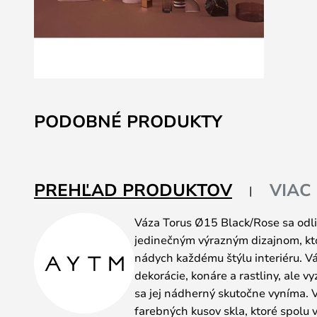
Preskočiť
na
PODOBNÉ PRODUKTY
začiatok
galérie
obrázkov
PREHĽAD PRODUKTOV
VIAC
Váza Torus Ø15 Black/Rose sa odli
jedinečným výrazným dizajnom, kt
nádych každému štýlu interiéru. Vá
dekorácie, konáre a rastliny, ale 
sa jej nádherný skutočne vyníma. 
farebných kusov skla, ktoré spolu 