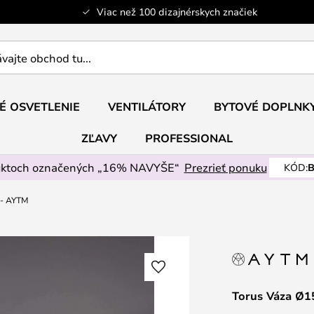
Viac než 100 dizajnérskych značiek
ajte
É OSVETLENIE
VENTILÁTORY
BYTOVÉ DOPLNK
ZĽAVY
PROFESSIONAL
uktoch označených „16% NAVYŠE“
Prezrieť ponuku
KÓD:
B
 - AYTM
Torus Váza Ø1