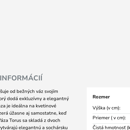
 INFORMÁCIÍ
šuje od bežných váz svojím
Rozmer
orý dodá exkluzívny a elegantný
za je ideálna na kvetinové
Výška (v cm):
vyzerá úžasne aj samostatne, keď
Priemer ( v cm):
Váza Torus sa skladá z dvoch
vytvárajú elegantnú a sochársku
Čistá hmotnosť (k