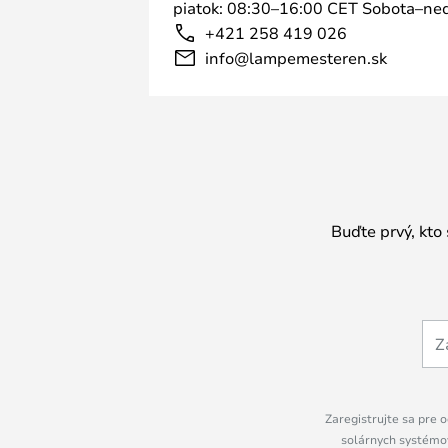
piatok: 08:30–16:00 CET Sobota–ned
+421 258 419 026
info@lampemesteren.sk
Buďte prvý, kto
Zaregistrujte sa pre o
solárnych systémov