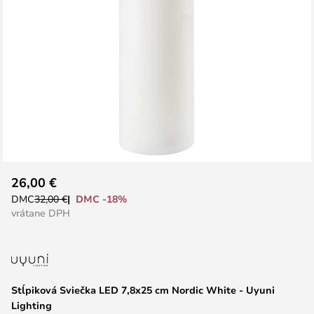
Preskočiť
26,00 €
na
DMC -18%
DMC
32,00 €
začiatok
vrátane DPH
galérie
obrázkov
Stĺpiková Sviečka LED 7,8x25 cm Nordic White - Uyuni
Lighting