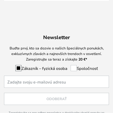
Newsletter
Buďte prvý, kto sa dozvie o našich špeciálnych ponukách,
exkluzívnych zľavách a najnovších trendoch v osvetlení.
Zaregistrujte sa teraz a získajte
20 €
*
Zákazník – fyzická osoba
Spoločnosť
ODOBERAŤ
Zaregistrujte sa pre odber newsletra a dostávajte skvelé ponuky zo