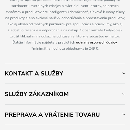
sortimentu svetelných zdrojov a svietidiel, ventilátorov, solárnych
systémov a produktov pre inteligentnú domácnosť, zľavové kupóny, zľavy
na produkty alebo akciové balíčky, odporúčania a predstavenia produktov,
ako aj obsah od možných partnerov pre spoluprácu a prieskumy, ako aj
žiadosti o recenzie a odporúčania na nákup. Odber môžete kedykoľvek
zrušiť kliknutím na odkaz na odhlásenie, ktorý je súčasťou e-mailov.
Ďalšie informácie nájdete v pravidlách
ochrany osobných údajov
.
*minimálna hodnota objednávky je 249 €.
KONTAKT A SLUŽBY
SLUŽBY ZÁKAZNÍKOM
PREPRAVA A VRÁTENIE TOVARU