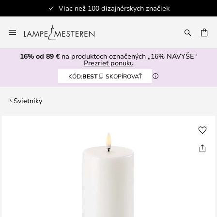
Viac než 100 dizajnérskych značiek
Skip
to
AŤ
Content
16% od 89 €
na produktoch označených „16% NAVYŠE“
Prezrieť ponuku
KÓD:
BEST
SKOPÍROVAŤ
Svietniky
Preskočiť
na
koniec
galérie
obrázkov