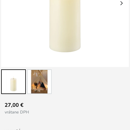
Preskočiť
27,00 €
na
vrátane DPH
začiatok
galérie
obrázkov