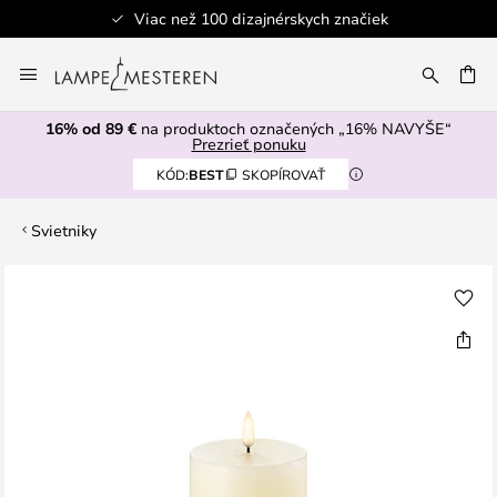
Viac než 100 dizajnérskych značiek
Skip
to
AŤ
Content
16% od 89 €
na produktoch označených „16% NAVYŠE“
Prezrieť ponuku
KÓD:
BEST
SKOPÍROVAŤ
Svietniky
Preskočiť
na
koniec
galérie
obrázkov