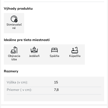
Výhody produktu
Stmievateľ
né
Ideálne pre tieto miestnosti
Obývacia
Jedáleň
Spálňa
Kúpeľňa
izba
Rozmery
Výška (v cm):
15
Priemer ( v cm):
7,8