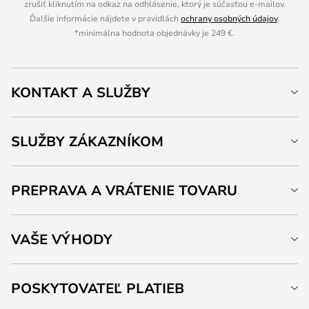
zrušiť kliknutím na odkaz na odhlásenie, ktorý je súčasťou e-mailov.
Ďalšie informácie nájdete v pravidlách
ochrany osobných údajov
.
*minimálna hodnota objednávky je 249 €.
KONTAKT A SLUŽBY
SLUŽBY ZÁKAZNÍKOM
PREPRAVA A VRÁTENIE TOVARU
VAŠE VÝHODY
POSKYTOVATEĽ PLATIEB