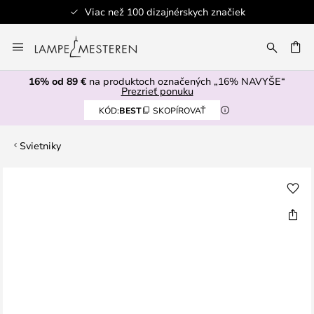
Viac než 100 dizajnérskych značiek
Skip
to
AŤ
Content
16% od 89 €
na produktoch označených „16% NAVYŠE“
Prezrieť ponuku
KÓD:
BEST
SKOPÍROVAŤ
Svietniky
Preskočiť
na
koniec
galérie
obrázkov