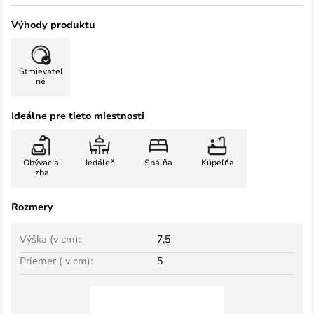
Výhody produktu
Stmievateľ
né
Ideálne pre tieto miestnosti
Obývacia
Jedáleň
Spálňa
Kúpeľňa
izba
Rozmery
Výška (v cm):
7,5
Priemer ( v cm):
5