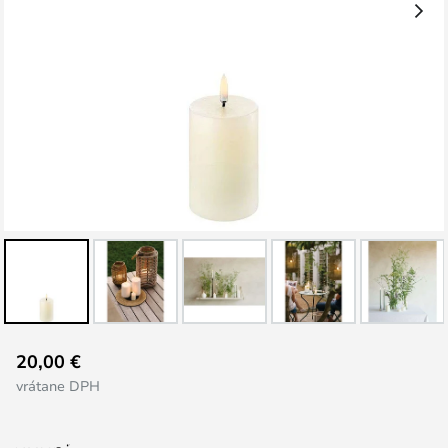
Preskočiť
20,00 €
na
vrátane DPH
začiatok
galérie
obrázkov