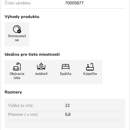
Číslo výrobku:
70005877
Výhody produktu
Stmievateľ
né
Ideálne pre tieto miestnosti
Obývacia
Jedáleň
Spálňa
Kúpeľňa
izba
Rozmery
Výška (v cm):
22
Priemer ( v cm):
5,8