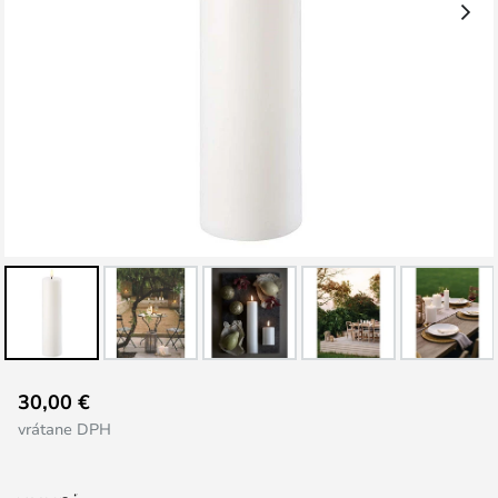
Preskočiť
30,00 €
na
vrátane DPH
začiatok
galérie
obrázkov