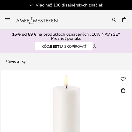
Viac než 100 dizajnérskych značiek
Skip
to
AŤ
Content
16% od 89 €
na produktoch označených „16% NAVYŠE“
Prezrieť ponuku
KÓD:
BEST
SKOPÍROVAŤ
Svietniky
Preskočiť
na
koniec
galérie
obrázkov