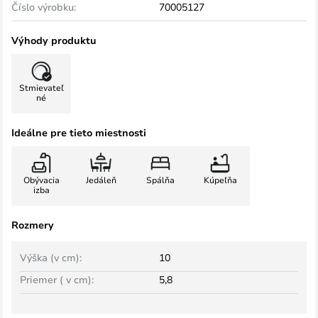
Číslo výrobku:
70005127
Výhody produktu
Stmievateľ
né
Ideálne pre tieto miestnosti
Obývacia
Jedáleň
Spálňa
Kúpeľňa
izba
Rozmery
Výška (v cm):
10
Priemer ( v cm):
5,8