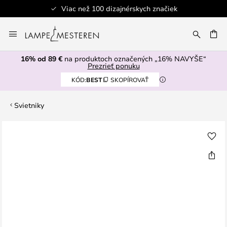
Viac než 100 dizajnérskych značiek
Skip
to
AŤ
Content
16% od 89 €
na produktoch označených „16% NAVYŠE“
Prezrieť ponuku
KÓD:
BEST
SKOPÍROVAŤ
Svietniky
Preskočiť
na
koniec
galérie
obrázkov