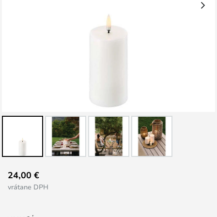
Preskočiť
24,00 €
na
vrátane DPH
začiatok
galérie
obrázkov