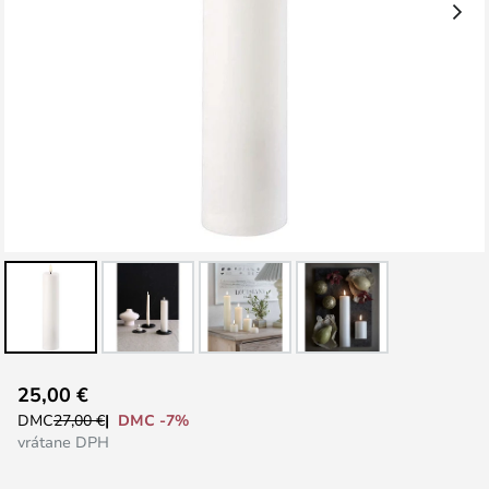
Preskočiť
25,00 €
na
DMC -7%
DMC
27,00 €
začiatok
vrátane DPH
galérie
obrázkov