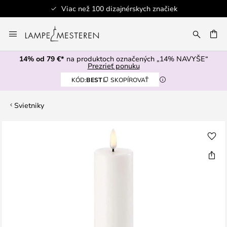
Viac než 100 dizajnérskych značiek
Skip
to
AŤ
Content
14% od 79 €*
na produktoch označených „14% NAVYŠE“
Prezrieť ponuku
KÓD:
BEST
SKOPÍROVAŤ
Svietniky
Preskočiť
na
koniec
galérie
obrázkov