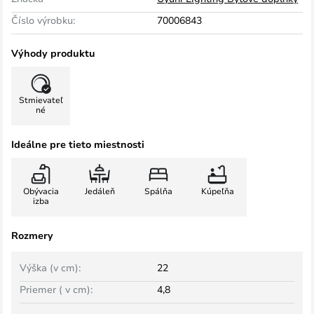
Číslo výrobku:
70006843
Výhody produktu
Stmievateľ
né
Ideálne pre tieto miestnosti
Obývacia
Jedáleň
Spálňa
Kúpeľňa
izba
Rozmery
Výška (v cm):
22
Priemer ( v cm):
4,8