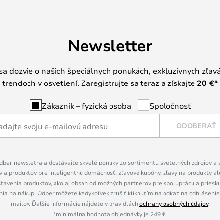
Newsletter
 sa dozvie o našich špeciálnych ponukách, exkluzívnych zľav
trendoch v osvetlení. Zaregistrujte sa teraz a získajte
20 €
*
Zákazník – fyzická osoba
Spoločnosť
ODOBERAŤ
dber newsletra a dostávajte skvelé ponuky zo sortimentu svetelných zdrojov a sv
 a produktov pre inteligentnú domácnosť, zľavové kupóny, zľavy na produkty ale
tavenia produktov, ako aj obsah od možných partnerov pre spoluprácu a prieskum
ia na nákup. Odber môžete kedykoľvek zrušiť kliknutím na odkaz na odhlásenie,
mailov. Ďalšie informácie nájdete v pravidlách
ochrany osobných údajov
.
*minimálna hodnota objednávky je 249 €.