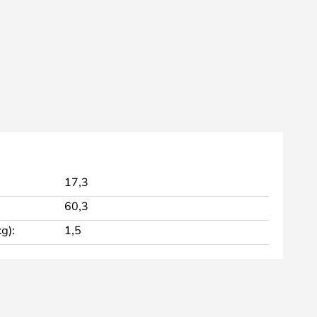
17,3
60,3
g):
1,5