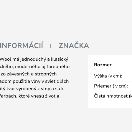
 INFORMÁCIÍ
ZNAČKA
 Wool má jednoduchý a klasický
Rozmer
stického, moderného aj farebného
a zo závesných a stropných
Výška (v cm):
ladom použitia vlny v svietidlách
Priemer ( v cm):
itý tvar vyrobený z vlny a sú k
farbách, ktoré vnesú život a
Čistá hmotnosť (k
ru, buď ako prirodzený prvok do
bo ako spestrenie minimalistického
znym farbám si môžete zaobstarať
vašej domácnosti bude najlepšie