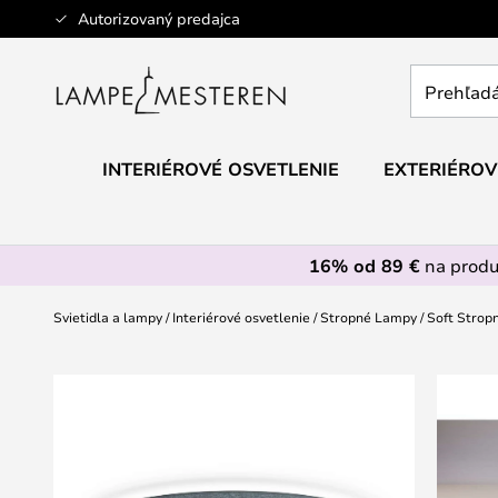
Skip
Autorizovaný predajca
to
Content
Prehľadáv
obchod
tu...
INTERIÉROVÉ OSVETLENIE
EXTERIÉROV
16% od 89 €
na prod
Svietidla a lampy
Interiérové osvetlenie
Stropné Lampy
Soft Strop
Preskočiť
na
koniec
galérie