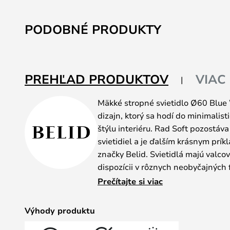
PODOBNÉ PRODUKTY
PREHĽAD PRODUKTOV
VIAC
Mäkké stropné svietidlo Ø60 Blue
dizajn, ktorý sa hodí do minimali
štýlu interiéru. Rad Soft pozostáv
svietidiel a je ďalším krásnym prík
značky Belid. Svietidlá majú valcov
dispozícii v rôznych neobyčajných 
dynamiku do dizajnu vášho interié
Prečítajte si viac
už aj tak farebného interiéru, ale
a neutrálneho interiéru. Vďaka rô
Výhody produktu
presne také tienidlo, ktoré sa vo 