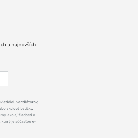
ách a najnovších
ietidiel, ventilátorov,
bo akciové balíčky,
y, ako aj žiadosti o
 ktorý je súčasťou e-