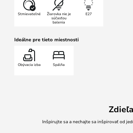
vynímať, a bez ohľadu na to, aká fa
vašich hostí a radosť vás a vašej 
Stmievateľné
Žiarovka nie je
E27
niekoľko svietidiel z tohto sortime
súčasťou
balenia
dodať tak svojmu interiéru jedine
toho sú svetlá v svietidlách stmiev
nastaviť intenzitu svetla a vytvoriť
Ideálne pre tieto miestnosti
atmosféru.
Obývacia izba
Spálňa
Zdieľ
Inšpirujte sa a nechajte sa inšpirovať od 