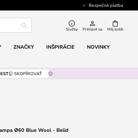
Bezpečná platba
HĽADAŤ
Služby
Prihlásiť sa
Môj košík
Y
ZNAČKY
INŠPIRÁCIE
NOVINKY
EST
SKOPÍROVAŤ
Lampa Ø60 Blue Wool - Belid