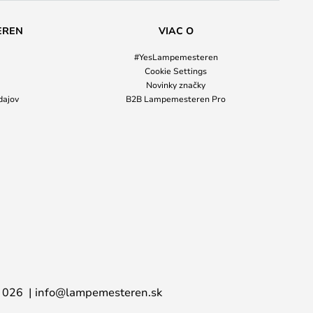
EREN
VIAC O
#YesLampemesteren
Cookie Settings
Novinky značky
dajov
B2B Lampemesteren Pro
 026
info@lampemesteren.sk