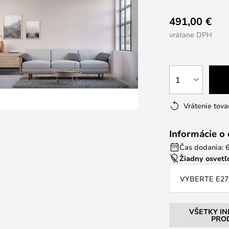
491,00 €
vrátane DPH
1
Vrátenie tova
Informácie o
Čas dodania: 6
Žiadny osvetľo
VYBERTE E27
VŠETKY I
PRO