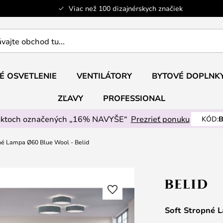
Viac než 100 dizajnérskych značiek
ajte
É OSVETLENIE
VENTILÁTORY
BYTOVÉ DOPLNK
ZĽAVY
PROFESSIONAL
uktoch označených „16% NAVYŠE“
Prezrieť ponuku
KÓD:
B
né Lampa Ø60 Blue Wool - Belid
Soft Stropné 