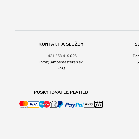
KONTAKT A SLUŽBY
S
+421 258 419 026
Pon
info@lampemesteren.sk
S
FAQ
POSKYTOVATEĽ PLATIEB