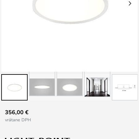
Preskočiť
356,00 €
na
vrátane DPH
začiatok
galérie
obrázkov