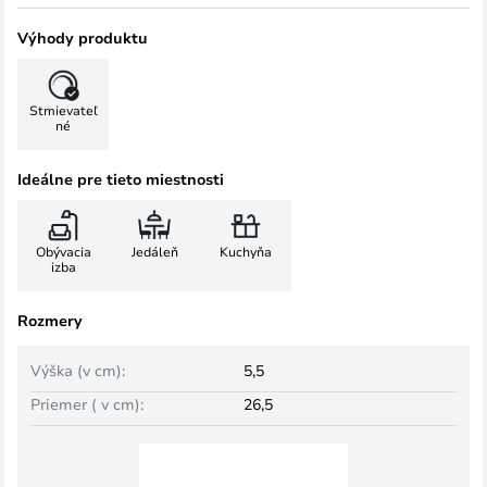
Výhody produktu
Stmievateľ
né
Ideálne pre tieto miestnosti
Obývacia
Jedáleň
Kuchyňa
izba
Rozmery
Výška (v cm):
5,5
Priemer ( v cm):
26,5