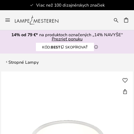
Viac než 100 dizajnérskych značiek
Skip
to
AŤ
Content
14% od 79 €*
na produktoch označených „14% NAVYŠE“
Prezrieť ponuku
KÓD:
BEST
SKOPÍROVAŤ
Stropné Lampy
Preskočiť
na
koniec
galérie
obrázkov