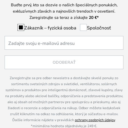
Buďte prvý, kto sa dozvie o našich špeciálnych ponukách,
exkluzívnych zľavách a najnovších trendoch v osvetlení.
Zaregistrujte sa teraz a získajte
20 €
*
Zákazník – fyzická osoba
Spoločnosť
ODOBERAŤ
Zaregistrujte sa pre odber newsletra a dostávajte skvelé ponuky zo
sortimentu svetelných zdrojov a svietidiel, ventilátorov, solárnych
systémov a produktov pre inteligentnú domácnosť, zľavové kupóny, zľavy
na produkty alebo akciové balíčky, odporúčania a predstavenia produktov,
ako aj obsah od možných partnerov pre spoluprácu a prieskumy, ako aj
žiadosti o recenzie a odporúčania na nákup. Odber môžete kedykoľvek
zrušiť kliknutím na odkaz na odhlásenie, ktorý je súčasťou e-mailov.
Ďalšie informácie nájdete v pravidlách
ochrany osobných údajov
.
*minimálna hodnota objednávky je 249 €.