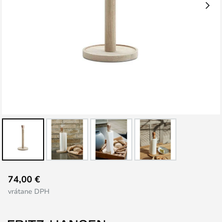
Preskočiť
74,00 €
na
vrátane DPH
začiatok
galérie
obrázkov