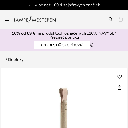
Viac než 100 dizajnérskych značiek
Skip
to
AŤ
Content
16% od 89 €
na produktoch označených „16% NAVYŠE“
Prezrieť ponuku
KÓD:
BEST
SKOPÍROVAŤ
Doplnky
Preskočiť
na
koniec
galérie
obrázkov