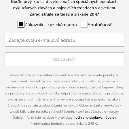
Buďte prvý, kto sa dozvie o našich špeciálnych ponukách,
exkluzívnych zľavách a najnovších trendoch v osvetlení.
Zaregistrujte sa teraz a získajte
20 €
*
Zákazník – fyzická osoba
Spoločnosť
ODOBERAŤ
Zaregistrujte sa pre odber newsletra a dostávajte skvelé ponuky zo
sortimentu svetelných zdrojov a svietidiel, ventilátorov, solárnych
systémov a produktov pre inteligentnú domácnosť, zľavové kupóny, zľavy
na produkty alebo akciové balíčky, odporúčania a predstavenia produktov,
ako aj obsah od možných partnerov pre spoluprácu a prieskumy, ako aj
žiadosti o recenzie a odporúčania na nákup. Odber môžete kedykoľvek
zrušiť kliknutím na odkaz na odhlásenie, ktorý je súčasťou e-mailov.
Ďalšie informácie nájdete v pravidlách
ochrany osobných údajov
.
*minimálna hodnota objednávky je 249 €.