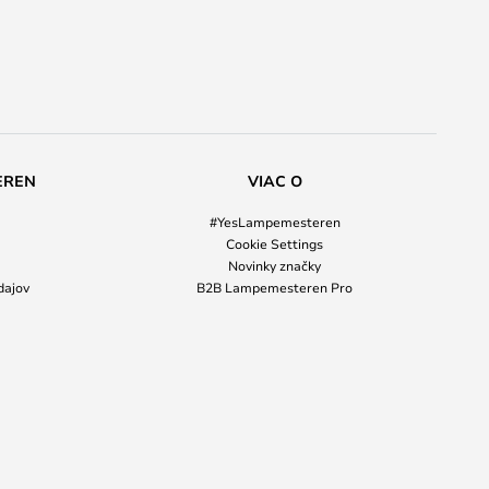
EREN
VIAC O
#YesLampemesteren
Cookie Settings
Novinky značky
dajov
B2B Lampemesteren Pro