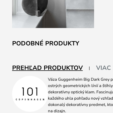
Preskočiť
na
PODOBNÉ PRODUKTY
začiatok
galérie
obrázkov
PREHĽAD PRODUKTOV
VIAC
Váza Guggenheim Big Dark Grey p
ostrých geometrických línií a štíhly
dekoratívny optický klam. Fascinuj
každého uhla pohľadu nový vzhľad
dokonalý dekoratívny predmet, kto
na dizajn.