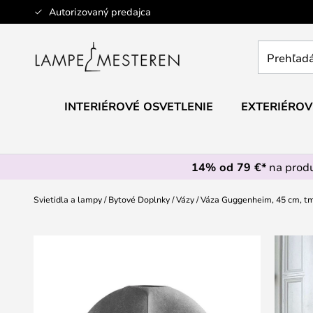
Skip
Autorizovaný predajca
to
Content
Prehľadáv
obchod
tu...
INTERIÉROVÉ OSVETLENIE
EXTERIÉROV
14% od 79 €*
na prod
Svietidla a lampy
Bytové Doplnky
Vázy
Váza Guggenheim, 45 cm, t
Preskočiť
na
koniec
galérie