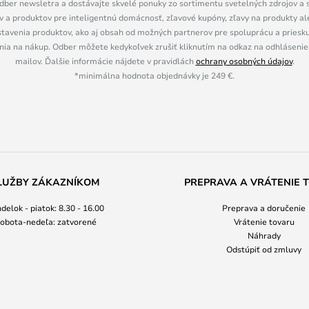
dber newsletra a dostávajte skvelé ponuky zo sortimentu svetelných zdrojov a sv
 a produktov pre inteligentnú domácnosť, zľavové kupóny, zľavy na produkty ale
tavenia produktov, ako aj obsah od možných partnerov pre spoluprácu a prieskum
ia na nákup. Odber môžete kedykoľvek zrušiť kliknutím na odkaz na odhlásenie,
mailov. Ďalšie informácie nájdete v pravidlách
ochrany osobných údajov
.
*minimálna hodnota objednávky je 249 €.
LUŽBY ZÁKAZNÍKOM
PREPRAVA A VRÁTENIE 
delok - piatok: 8.30 - 16.00
Preprava a doručenie
obota-nedeľa: zatvorené
Vrátenie tovaru
Náhrady
Odstúpiť od zmluvy