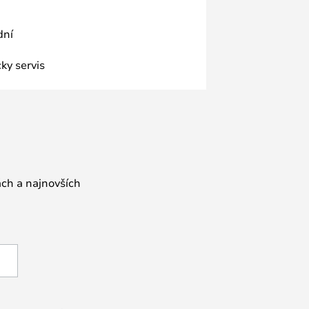
dní
ky servis
ách a najnovších