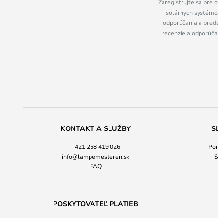
Zaregistrujte sa pre o
solárnych systémov
odporúčania a preds
recenzie a odporúčan
KONTAKT A SLUŽBY
S
+421 258 419 026
Pon
info@lampemesteren.sk
S
FAQ
POSKYTOVATEĽ PLATIEB