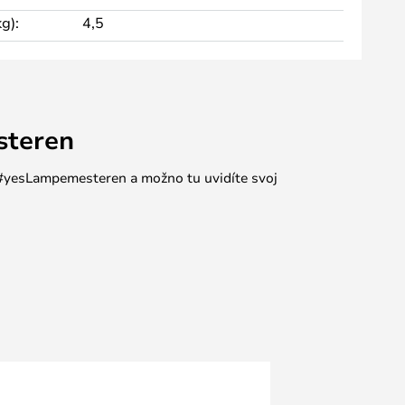
g):
4,5
steren
e #yesLampemesteren a možno tu uvidíte svoj