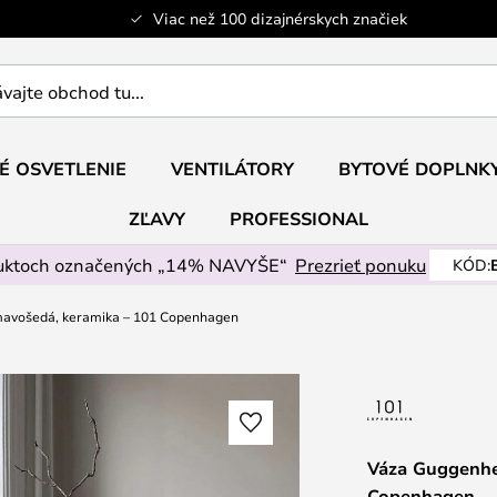
Viac než 100 dizajnérskych značiek
ajte
É OSVETLENIE
VENTILÁTORY
BYTOVÉ DOPLNK
ZĽAVY
PROFESSIONAL
uktoch označených „14% NAVYŠE“
Prezrieť ponuku
KÓD:
mavošedá, keramika – 101 Copenhagen
Váza Guggenhe
Copenhagen