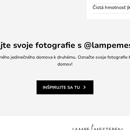
u nastať odchýlky v povrchu.
Čistá hmotnosť (k
livými kusmi v kombinácii s
tvarom robia z vázy Guggenheim
% vodotesná, preto je vhodnejšia
busových tyčiniek, bavlníkových
ajte svoje fotografie s @lampeme
ktorú pre značku 101 Copenhagen
jedného jedinečného domova k druhému. Označte svoje fotografi
my Hyldahl, a je k dispozícii v
domov!
 variantoch.
INŠPIRUJTE SA TU