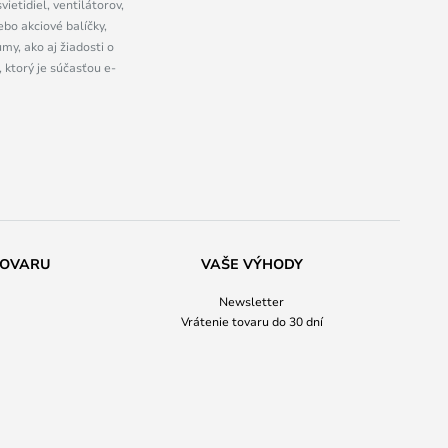
ietidiel, ventilátorov,
bo akciové balíčky,
y, ako aj žiadosti o
 ktorý je súčasťou e-
TOVARU
VAŠE VÝHODY
Newsletter
Vrátenie tovaru do 30 dní