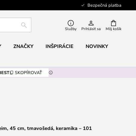
Bezpečná platba
HĽADAŤ
Služby
Prihlásiť sa
Môj košík
Y
ZNAČKY
INŠPIRÁCIE
NOVINKY
BEST
SKOPÍROVAŤ
im, 45 cm, tmavošedá, keramika – 101